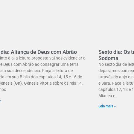
 dia: Aliança de Deus com Abrão
Sexto dia: Os t
Sodoma
nto dia, a leitura proposta vai nos evidenciar a
de Deus com Abrão ao consagrar uma terra
No sexto dia de lei
a a sua descendência. Faça a leitura de
deparamos com epi
cia em sua Bíblia dos capítulos 14, 15 e 16 do
através do anjo o 
Gênesis (Gn). Gênesis Vitória sobre os reis 14.
e Sara. Faça a leit
mpo
capítulos 17, 18 e 
Aliança e
»
Leia mais »