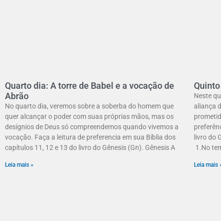
Quarto dia: A torre de Babel e a vocação de
Quinto
Abrão
Neste qui
No quarto dia, veremos sobre a soberba do homem que
aliança 
quer alcançar o poder com suas próprias mãos, mas os
prometid
desígnios de Deus só compreendemos quando vivemos a
preferên
vocação. Faça a leitura de preferencia em sua Bíblia dos
livro do 
capítulos 11, 12 e 13 do livro do Gênesis (Gn). Gênesis A
1.No te
Leia mais »
Leia mais 