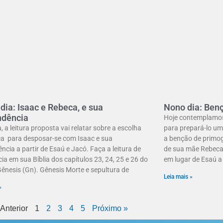
 dia: Isaac e Rebeca, e sua
Nono dia: Ben
ndência
Hoje contemplamos
, a leitura proposta vai relatar sobre a escolha
para prepará-lo um
a para desposar-se com Isaac e sua
a benção de primog
ncia a partir de Esaú e Jacó. Faça a leitura de
de sua mãe Rebeca 
ia em sua Bíblia dos capítulos 23, 24, 25 e 26 do
em lugar de Esaú a 
 Gênesis (Gn). Gênesis Morte e sepultura de
Leia mais »
»
 Anterior
1
2
3
4
5
Próximo »