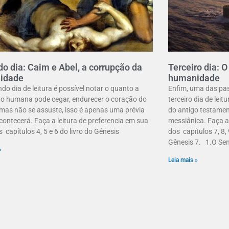
o dia: Caim e Abel, a corrupção da
Terceiro dia: O
idade
humanidade
do dia de leitura é possível notar o quanto a
Enfim, uma das pa
o humana pode cegar, endurecer o coração do
terceiro dia de leit
as não se assuste, isso é apenas uma prévia
do antigo testamen
contecerá. Faça a leitura de preferencia em sua
messiânica. Faça a 
s capítulos 4, 5 e 6 do livro do Gênesis
dos capítulos 7, 8, 
Gênesis 7. 1.O Se
»
Leia mais »