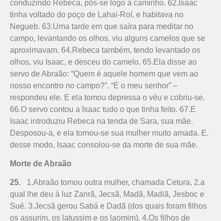
conduzindo Rebeca, pôs-se logo a caminho. 62.Isaac
tinha voltado do poço de Lahai-Roí, e habitava no
Negueb. 63.Uma tarde em que saíra para meditar no
campo, levantando os olhos, viu alguns camelos que se
aproximavam. 64.Rebeca também, tendo levantado os
olhos, viu Isaac, e desceu do camelo. 65.Ela disse ao
servo de Abraão: “Quem é aquele homem que vem ao
nosso encontro no campo?”. “É o meu senhor” –
respondeu ele. E ela tomou depressa o véu e cobriu-se.
66.O servo contou a Isaac tudo o que tinha feito. 67.E
Isaac introduziu Rebeca na tenda de Sara, sua mãe.
Desposou-a, e ela tornou-se sua mulher muito amada. E,
desse modo, Isaac consolou-se da morte de sua mãe.
Morte de Abraão
25.
1.Abraão tomou outra mu­lher, chamada Cetura, 2.a
qual lhe deu à luz Zanrã, Jecsã, Madã, Madiã, Jesboc e
Sué. 3.Jecsã gerou Sabá e Dadã (dos quais foram filhos
os assurim, os latussim e os laomim). 4.Os filhos de