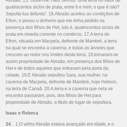
Abraão: 15.“Ouve-me, meu Senhor: uma terra no valor de
quatrocentos siclos de prata, entre ti e mim, o que é isto?
Sepulta tua defunta”. 16.Abraão aceitou as condições de
Efron, e pesou o dinheiro que ele tinha pedido na
presença dos filhos de Het, isto é, quatrocentos siclos de
prata em moeda corrente no comércio. 17.A terra de
Efron, situada em Macpela, defronte de Mambré, a terra
na qual se encontra a caverna, e todas as árvores que
crescem ao redor nos limites desta terra, 18.tornaram-se
assim propriedade de Abraão, em presença dos filhos de
Het e de todos aqueles que entravam pela porta da
cidade. 19.E Abraão sepultou Sara, sua mulher, na
caverna de Macpela, defronte de Mambré, hoje Hebron,
na terra de Canaã. 20.A terra e a caverna que nela se
encontra passaram, pois, dos filhos de Het para
propriedade de Abraão, a título de lugar de sepultura.
Isaac e Rebeca
24.
1.O velho Abraão estava avançado em idade, e o