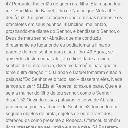
47.Perguntei-lhe então de quem era filha. Ela respondeu-
me: ‘Sou filha de Batuel, filho de Nacor, que Melca lhe
deu à luz’. Eu, pois, coloquei o anel em suas narinas e os
braceletes em seus punhos. 48.Inclinei-me, então,
prostrando-me diante do Senhor, e bendisse o Senhor, o
Deus de meu senhor Abraão, que me conduziu
diretamente ao lugar onde eu podia tomar a filha do
parente de meu senhor para o seu filho. 49.Agora, se
quiserdes testemunhar afeição e fidelidade ao meu
senhor, dizei-mo; senão, dizei-me também, para que eu
tome outra direção.”* 50.Labão e Batuel tomaram então a
palavra: “Do Senhor veio tudo isso – disseram eles. Nada
temos a dizer.* 51.Eis aí Rebeca: toma-a e parte. Que ela
seja a mulher do filho de teu senhor, como o Senhor
disse”. 52.Ouvindo essas palavras, o servo de Abraão
prostrou-se por terra diante do Senhor. 53.Tomando em
seguida objetos de prata, objetos de ouro e vestidos,
ofereceu-os como presente a Rebeca. Ofereceu também
ricos presentes ao seu irmão e à sua mãe. 54.Puseram-