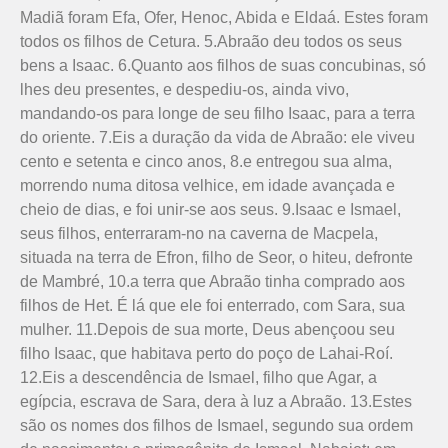
Madiã foram Efa, Ofer, Henoc, Abida e Eldaá. Estes foram
todos os filhos de Cetura. 5.Abraão deu todos os seus
bens a Isaac. 6.Quanto aos filhos de suas concubinas, só
lhes deu presentes, e despediu-os, ainda vivo,
mandando-os para longe de seu filho Isaac, para a terra
do oriente. 7.Eis a duração da vida de Abraão: ele viveu
cento e setenta e cinco anos, 8.e entregou sua alma,
morrendo numa ditosa velhice, em idade avançada e
cheio de dias, e foi unir-se aos seus. 9.Isaac e Ismael,
seus filhos, enterraram-no na caverna de Macpela,
situada na terra de Efron, filho de Seor, o hiteu, defronte
de Mambré, 10.a terra que Abraão tinha comprado aos
filhos de Het. É lá que ele foi enterrado, com Sara, sua
mulher. 11.Depois de sua morte, Deus abençoou seu
filho Isaac, que habitava perto do poço de Lahai-Roí.
12.Eis a descendência de Ismael, filho que Agar, a
egípcia, escrava de Sara, dera à luz a Abraão. 13.Estes
são os nomes dos filhos de Ismael, segundo sua ordem