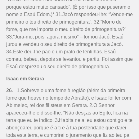
porque estou muito cansado”. (É por isso que puseram o
nome a Esaú Edom.)* 31.Jacó respondeu-lhe: “Vende-me
primeiro o teu direito de primogenitura”. 32.“Morro de
fome, que me importa o meu direito de primogenitura?”
33.“Jura-mo, pois, agora mesmo” – tornou Jacó. Esaú
jurou e vendeu o seu direito de primogenitura a Jacó.
34.Este deu-lhe pão e um prato de lentilhas. Esaú
comeu, bebeu, depois se levantou e partiu. Foi assim que
Esaú des­prezou o seu direito de primogenitura.
Isaac em Gerara
26.
1.Sobreveio uma fome à região (além da primeira
fome que houve no tempo de Abraão), e Isaac foi ter com
Abime­lec, rei dos filisteus em Gerara. 2.O Senhor
apareceu-lhe e disse-lhe: “Não desças ao Egito; fica na
terra que eu te indico. 3.Habita nela; eu estou contigo e te
abençoarei, porque é a ti e à tua posteridade que darei
toda esta terra, e cumprirei o juramento que fiz ao teu pai