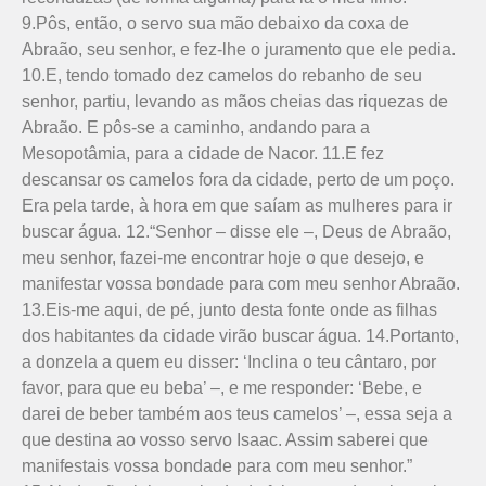
9.Pôs, então, o servo sua mão debaixo da coxa de
Abraão, seu senhor, e fez-lhe o juramento que ele pedia.
10.E, tendo tomado dez camelos do rebanho de seu
senhor, partiu, levando as mãos cheias das riquezas de
Abraão. E pôs-se a caminho, andando para a
Mesopotâmia, para a cidade de Nacor. 11.E fez
descansar os camelos fora da cidade, perto de um poço.
Era pela tarde, à hora em que saíam as mulheres para ir
buscar água. 12.“Senhor – disse ele –, Deus de Abraão,
meu senhor, fazei-me encontrar hoje o que desejo, e
manifestar vossa bondade para com meu senhor Abraão.
13.Eis-me aqui, de pé, junto desta fonte onde as filhas
dos habitantes da cidade virão buscar água. 14.Portanto,
a donzela a quem eu disser: ‘Inclina o teu cântaro, por
favor, para que eu beba’ –, e me responder: ‘Bebe, e
darei de beber também aos teus camelos’ –, essa seja a
que destina ao vosso servo Isaac. Assim saberei que
manifestais vossa bondade para com meu senhor.”