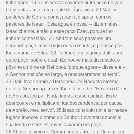
tinha dado. 19.Seus servos cavaram outro poço no vale,
e encontraram ali uma fonte de água viva. 20.Mas os
pastores de Gerara começaram a disputar com os
pastores de Isaac: “Esta água é nossa” – diziam eles.
Isaac chamou então a esse poço Esec, porque lho
tinham contestado.* 21.Abriram seus pastores um
segundo poço, mas surgiu outra disputa, e por isso pôs-
lhe o nome de Sitna. 22.Partindo em seguida dali, abriu
outro poço, sobre o qual não houve mais discussão, e
pôs-lhe o nome de Rehobot, “porque agora – disse ele –
o Senhor nos pôs ao largo, e prospera­remos na terra”.
23.Dali, Isaac subiu a Bersabeia. 24.Naquela mesma
noite, o Senhor apareceu-lhe e disse-lhe: “Eu sou o Deus
de Abraão, teu pai. Nada temas, estou contigo. Eu te
abençoarei e multiplicarei tua des­cendência por causa
de Abraão, meu servo”. 25.Isaac construiu um altar nesse
lugar e invocou o nome do Senhor. Levantou depois ali
sua tenda e seus escravos cavaram um poço.
26.Abimelec veio de Gerara procurá-lo, com Ocozat, seu