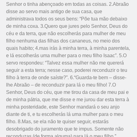
Se­nhor o tinha abençoado em todas as coisas. 2.Abraão
disse ao servo mais antigo de sua casa, que
administrava todos os seus bens: “Põe tua mão debaixo
de minha coxa. 3.Quero que jures pelo Senhor, Deus do
céu e da terra, que não esco­lherás para mulher de meu
filho nenhuma das filhas dos cananeus, no meio dos
quais habito; 4.mas irás à minha terra, à minha parentela,
e lá escolherás uma mulher para o meu filho Isaac”. 5.O
servo respondeu: “Talvez essa mulher não me quererá
seguir a esta terra; nesse caso, poderei reconduzir o teu
filho à terra de onde saíste?”. 6.“Guarda-te bem – disse-
lhe Abraão – de reconduzir para lá o meu filho! 7.O
Senhor, Deus do céu, que me tirou da casa de meu pai e
de minha pátria, que me disse e me jurou dar esta terra à
minha posteridade, este Senhor mandará o seu anjo
diante de ti, e tu escolherás lá uma mulher para o meu
filho. 8.Mas, se ela não te quiser seguir, estarás
desobrigado do juramento que te impus. Somente não
reconduzas (de forma alguma) para lá o meu filho.”