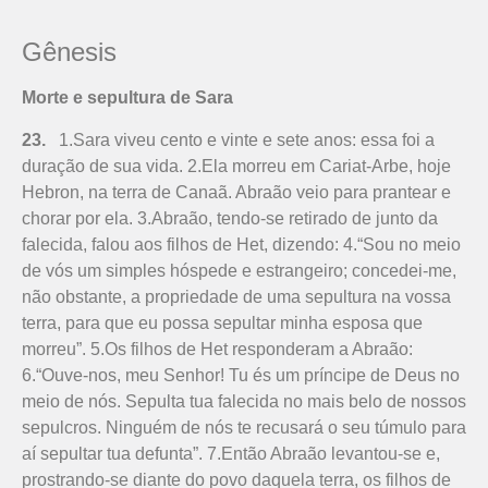
Gênesis
Morte e sepultura de Sara
23.
1.Sara viveu cento e vinte e sete anos: essa foi a
duração de sua vida. 2.Ela morreu em Cariat-Arbe, hoje
Hebron, na terra de Canaã. Abraão veio para prantear e
chorar por ela. 3.Abraão, tendo-se retirado de junto da
falecida, falou aos filhos de Het, dizendo: 4.“Sou no meio
de vós um simples hóspede e estrangeiro; concedei-me,
não obstante, a propriedade de uma sepultura na vossa
terra, para que eu possa sepul­tar minha esposa que
morreu”. 5.Os fi­lhos de Het responderam a Abraão:
6.“Ouve-nos, meu Senhor! Tu és um príncipe de Deus no
meio de nós. Sepulta tua falecida no mais belo de nossos
sepulcros. Ninguém de nós te recusará o seu túmulo para
aí sepultar tua defunta”. 7.Então Abraão levantou-se e,
prostrando-se diante do povo daquela terra, os filhos de