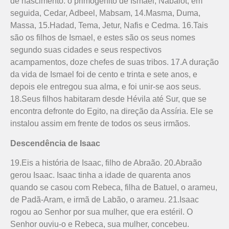
de nascimento: o primogênito de Ismael, Nabaiot; em
seguida, Cedar, Adbeel, Mabsam, 14.Masma, Duma,
Massa, 15.Hadad, Tema, Jetur, Nafis e Cedma. 16.Tais
são os filhos de Ismael, e estes são os seus nomes
segundo suas cidades e seus respectivos
acampamentos, doze chefes de suas tribos. 17.A duração
da vida de Ismael foi de cento e trinta e sete anos, e
depois ele entregou sua alma, e foi unir-se aos seus.
18.Seus filhos habitaram desde Hévila até Sur, que se
encontra defronte do Egito, na direção da Assíria. Ele se
instalou assim em frente de todos os seus irmãos.
Descendência de Isaac
19.Eis a história de Isaac, filho de Abraão. 20.Abraão
gerou Isaac. Isaac tinha a idade de quarenta anos
quando se casou com Rebeca, filha de Batuel, o arameu,
de Padã-Aram, e irmã de Labão, o arameu. 21.Isaac
rogou ao Senhor por sua mulher, que era estéril. O
Senhor ouviu-o e Rebeca, sua mulher, concebeu.