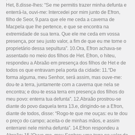
Het, 8.disse-lhes: “Se me permitis trazer minha defunta e
enterrá-la, ouvi-me: Intercedei por mim junto de Efron,
filho de Seor, 9.para que ele me ceda a caverna de
Macpela que lhe pertence, e que se encontra na
extremidade de sua terra. Que ele me ceda em vossa
presença, por seu justo valor, a fim de que eu me torne o
proprietário dessa sepultura”. 10.Ora, Efron achava-se
assentado no meio dos filhos de Het. Efron, o hiteu,
respondeu a Abraão em presença dos filhos de Het e de
todos os que entravam pela porta da cidade: 11.“De
forma alguma, meu Senhor, será assim, mas ouve-me:
dou-te a terra, juntamente com a caverna que nela se
encontra; e dou-te essa terra em presença dos filhos do
meu povo: enterra tua defunta”. 12.Abraão prostrou-se
diante do povo daquela terra 13.e, dirigindo-se a Efron,
diante de todos, disse: “Rogo-te que me ouças: eu te dou
o preço do campo; aceita-o de minhas mãos, e assim
enterrarei nele minha defunta”. 14.Efron respondeu a