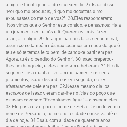
amigo, e Ficol, general do seu exército. 27.Isaac disse:
“Por que me procurais, já que me detestais e me
expulsastes do meio de vós?”. 28.Eles responderam:
“Nós vimos que o Senhor está contigo, e pensamos: Haja
um juramento entre nós e ti. Queremos, pois, fazer
aliança contigo. 29.Jura que não nos farás nenhum mal,
assim como também nós não tocamos em nada do que é
teu e só te temos feito bem, deixando-te partir em paz.
Agora, tu és o bendito do Senhor”. 30.Isaac preparou-
lhes um banquete, e eles comeram e beberam. 31.No dia
seguinte, pela manhã, fizeram mutuamente os seus
juramentos; Isaac despediu-os em seguida, e eles
afastaram-se dele em paz. 32.Nesse mesmo dia, os
escravos de Isaac vieram dar-lhe notícias do poço que
estavam cavando: “Encontramos água” – disseram eles.
33.Ele pôs a esse poço o nome de Seba. De onde vem o
nome de Bersabeia, nome que a cidade conserva até o
dia de hoje. 34.Esaú, com a idade de quarenta anos,