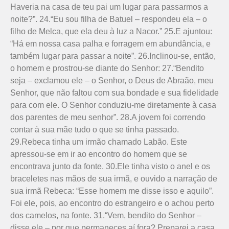
Haveria na casa de teu pai um lugar para passarmos a
noite?”. 24.“Eu sou filha de Batuel – respondeu ela – o
filho de Melca, que ela deu à luz a Nacor.” 25.E ajuntou:
“Há em nossa casa palha e forragem em abundância, e
também lugar para passar a noite”. 26.Inclinou-se, então,
o homem e prostrou-se diante do Senhor: 27.“Bendito
seja – exclamou ele – o Senhor, o Deus de Abraão, meu
Senhor, que não faltou com sua bondade e sua fidelidade
para com ele. O Senhor conduziu-me diretamente à casa
dos parentes de meu se­nhor”. 28.A jovem foi correndo
contar à sua mãe tudo o que se tinha passado.
29.Rebeca tinha um irmão chamado Labão. Este
apressou-se em ir ao encontro do homem que se
encontrava junto da fonte. 30.Ele tinha visto o anel e os
braceletes nas mãos de sua irmã, e ouvido a narração de
sua irmã Rebeca: “Esse homem me disse isso e aquilo”.
Foi ele, pois, ao encontro do estrangeiro e o achou perto
dos camelos, na fonte. 31.“Vem, bendito do Senhor –
disse ele – por que permaneces aí fora? Preparei a casa