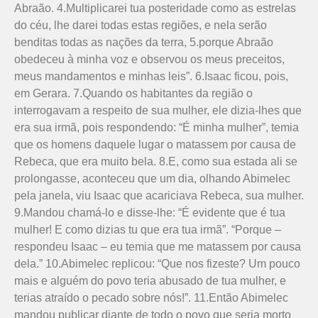
Abraão. 4.Multiplicarei tua posteridade como as estrelas
do céu, lhe darei todas estas regiões, e nela serão
benditas todas as nações da terra, 5.porque Abraão
obedeceu à minha voz e observou os meus preceitos,
meus mandamentos e minhas leis”. 6.Isaac ficou, pois,
em Gerara. 7.Quando os habitantes da região o
interrogavam a respeito de sua mulher, ele dizia-lhes que
era sua irmã, pois res­pondendo: “É minha mulher”, temia
que os homens daquele lugar o matassem por causa de
Rebeca, que era muito bela. 8.E, como sua estada ali se
prolongasse, aconteceu que um dia, olhando Abimelec
pela janela, viu Isaac que acariciava Rebeca, sua mulher.
9.Mandou chamá-lo e disse-lhe: “É evidente que é tua
mulher! E como dizias tu que era tua irmã”. “Por­que –
respondeu Isaac – eu temia que me matassem por causa
dela.” 10.Abimelec replicou: “Que nos fizeste? Um pouco
mais e alguém do povo teria abusado de tua mu­lher, e
terias atraído o pecado sobre nós!”. 11.Então Abimelec
mandou publicar diante de todo o povo que seria morto