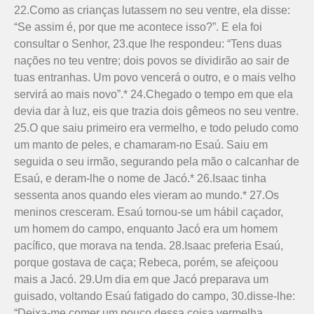
22.Como as crianças lutassem no seu ventre, ela disse:
“Se assim é, por que me acontece isso?”. E ela foi
consultar o Senhor, 23.que lhe respondeu: “Tens duas
nações no teu ventre; dois povos se dividirão ao sair de
tuas entranhas. Um povo vencerá o outro, e o mais velho
servirá ao mais novo”.* 24.Chegado o tempo em que ela
devia dar à luz, eis que trazia dois gêmeos no seu ventre.
25.O que saiu primeiro era vermelho, e todo peludo como
um manto de peles, e chamaram-no Esaú. Saiu em
seguida o seu irmão, segurando pela mão o calcanhar de
Esaú, e deram-lhe o nome de Jacó.* 26.Isaac tinha
sessenta anos quando eles vieram ao mundo.* 27.Os
meninos cresceram. Esaú tornou-se um hábil caçador,
um homem do campo, enquanto Jacó era um homem
pacífico, que morava na tenda. 28.Isaac preferia Esaú,
porque gostava de caça; Rebeca, porém, se afeiçoou
mais a Jacó. 29.Um dia em que Jacó preparava um
guisado, voltando Esaú fatigado do campo, 30.disse-lhe:
“Deixa-me comer um pouco dessa coisa vermelha,