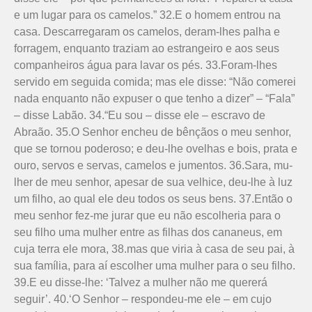
e um lugar para os camelos.” 32.E o homem entrou na
casa. Descarregaram os camelos, deram-lhes palha e
forragem, enquanto traziam ao estrangeiro e aos seus
companheiros água para lavar os pés. 33.Foram-lhes
servido em seguida comida; mas ele disse: “Não comerei
nada enquanto não expuser o que tenho a dizer” – “Fala”
– disse Labão. 34.“Eu sou – disse ele – escravo de
Abraão. 35.O Senhor encheu de bênçãos o meu senhor,
que se tornou poderoso; e deu-lhe ovelhas e bois, prata e
ouro, servos e servas, camelos e jumentos. 36.Sara, mu­
lher de meu senhor, apesar de sua velhice, deu-lhe à luz
um filho, ao qual ele deu todos os seus bens. 37.Então o
meu senhor fez-me jurar que eu não escolheria para o
seu filho uma mulher entre as filhas dos cananeus, em
cuja terra ele mora, 38.mas que viria à casa de seu pai, à
sua família, para aí escolher uma mulher para o seu filho.
39.E eu disse-lhe: ‘Talvez a mulher não me quererá
seguir’. 40.‘O Senhor – res­pondeu-me ele – em cujo