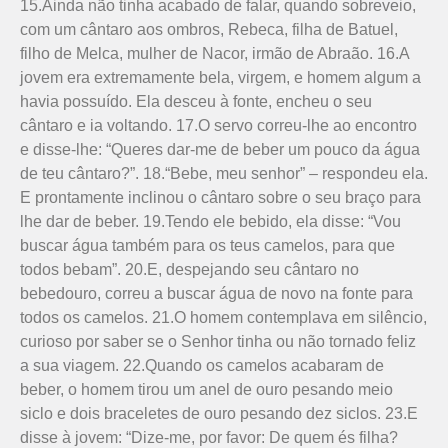
15.Ainda não tinha acabado de falar, quando sobreveio,
com um cântaro aos ombros, Rebeca, filha de Batuel,
filho de Melca, mulher de Nacor, irmão de Abraão. 16.A
jovem era extremamente bela, virgem, e homem algum a
havia possuído. Ela desceu à fonte, encheu o seu
cântaro e ia voltando. 17.O servo correu-lhe ao encontro
e disse-lhe: “Queres dar-me de beber um pouco da água
de teu cântaro?”. 18.“Bebe, meu senhor” – respondeu ela.
E prontamente inclinou o cântaro sobre o seu braço para
lhe dar de beber. 19.Tendo ele bebido, ela disse: “Vou
buscar água também para os teus camelos, para que
todos bebam”. 20.E, despejando seu cântaro no
bebedouro, correu a buscar água de novo na fonte para
todos os camelos. 21.O homem contemplava em silêncio,
curioso por saber se o Senhor tinha ou não tornado feliz
a sua viagem. 22.Quando os camelos acabaram de
beber, o homem tirou um anel de ouro pesando meio
siclo e dois braceletes de ouro pesando dez siclos. 23.E
disse à jovem: “Dize-me, por favor: De quem és filha?