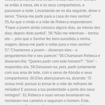
se então à mesa, ele e os seus companheiros, e
passaram a noite. Levantando-se no dia seguinte, disse o
servo: “Deixai-me partir para a casa do meu senhor”.
55.Ao que o irmão e a mãe de Rebeca responderam:
“Fique a jovem ainda conosco alguns dias, ao menos dez
dias; depois disto partirá”. 56.“Não me retenhais – tornou
ele –, pois que o Senhor fez bem-sucedida a minha
viagem, deixai-me partir e voltar para o meu senhor.”
57.“Chamemos a jovem – disseram eles – e
perguntemos-lhe o seu parecer.” 58.Chamaram Rebeca e
disseram-lhe: “Queres partir com este homem?”. “Sim” –
respondeu ela. 59.Dei­xaram-na, pois, partir juntamente
com sua ama de leite, com o servo de Abraão e seus
companheiros. 60.Eles abençoaram-na, dizendo: “Ó
nossa irmã: possas tu tornar-te a mãe de milhares de
miríades! E possua a tua posteridade a porta dos seus
inimigos!”. 61.Rebeca e suas servas levantaram-se,
montaram nos camelos e seguiram o homem. Este,