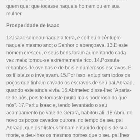
quem quer que tocasse naquele homem ou em sua
mulher.
Prosperidade de Isaac
12.Isaac semeou naquela terra, e colheu o cêntuplo
naquele mesmo ano; o Senhor o abençoava. 13.E este
homem cresceu, e seus bens foram aumentando cada
vez mais; tornou-se extremamente rico. 14.Possuía
rebanhos de ovelhas e de bois e numerosos escravos. E
os filisteus o invejavam. 15.Por isso, entupiram todos os
poços que tinham cavado os escravos de seu pai Abraão,
quando este ainda vivia. 16.Abimelec disse-lhe: “Aparta-
te de nós, pois te tornaste muito mais poderoso do que
nós”. 17.Partiu Isaac e, tendo le­vantado o seu
acampamento no vale de Gerara, habitou ali. 18.Abriu de
novo os poços cavados outrora, no tempo de seu pai
Abraão, que os filisteus tinham entupido depois de sua
morte, e deu-lhes os mesmos nomes que o seu pai lhes