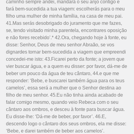
caminho sempre andei, mandará o seu anjo contigo e
fará bem-sucedida a tua viagem: escolherás para o meu
filho uma mulher de minha família, na casa de meu pai.
41.Mas serás desobrigado do juramento que me fazes,
se, tendo visitado minha pa­rentela, encontrares oposição
e não fores recebido’.* 42.Ora, chegando hoje à fonte, eu
disse: Senhor, Deus de meu senhor Abraão, se vos
dignardes tornar bem-sucedida a viagem que empreendi
concedei-me isto: 43.Ficarei perto da fonte; a jovem que
vier buscar água, e a quem eu disser: por favor, dá-me de
beber um pouco da água de teu cântaro, 44.e que me
responder: ‘Bebe, e buscarei também água para os teus
camelos’, essa será a mulher que o Senhor destina ao
filho de meu senhor. 45.Eu não tinha ainda acabado de
falar comigo mesmo, quando veio Rebeca com o seu
cântaro aos ombros, e desceu à fonte para buscar água.
Eu disse-lhe: ‘Dá-me de beber, por favor’. 46.E,
descendo logo o cântaro dos seus ombros, ela me disse:
‘Bebe, e darei também de beber aos camelos’.