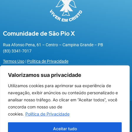
Comunidade de São Pio X
Rua Afonso Pena, 61 – Centro – Campina Grande – PB
(83) 3341-7017
Termos Uso
|
Política de Privacidade
Valorizamos sua privacidade
Utilizamos cookies para aprimorar sua experiência de
Utilizamos cookies para oferecer melhor
navegação, exibir anúncios ou conteúdo personalizado e
experiência, melhorar o desempenho, analisar
analisar nosso tráfego. Ao clicar em “Aceitar todos”, você
como você interage em nosso site e
@2026 Associação Carismática Católica São Pio X
concorda com nosso uso de
personalizar conteúdo.
Desenvolvido pela
ROX
cookies.
Política de Privacidade
Recusar Cookies
Aceitar Cookies
Aceitar tudo