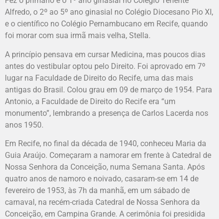
Fez o primário e o 1º ano ginasial no Colégio Tenente
Alfredo, o 2º ao 5º ano ginasial no Colégio Diocesano Pio XI,
e o científico no Colégio Pernambucano em Recife, quando
foi morar com sua irmã mais velha, Stella.
A princípio pensava em cursar Medicina, mas poucos dias
antes do vestibular optou pelo Direito. Foi aprovado em 7º
lugar na Faculdade de Direito do Recife, uma das mais
antigas do Brasil. Colou grau em 09 de março de 1954. Para
Antonio, a Faculdade de Direito do Recife era “um
monumento”, lembrando a presença de Carlos Lacerda nos
anos 1950.
Em Recife, no final da década de 1940, conheceu Maria da
Guia Araújo. Começaram a namorar em frente à Catedral de
Nossa Senhora da Conceição, numa Semana Santa. Após
quatro anos de namoro e noivado, casaram-se em 14 de
fevereiro de 1953, às 7h da manhã, em um sábado de
carnaval, na recém-criada Catedral de Nossa Senhora da
Conceição, em Campina Grande. A cerimônia foi presidida