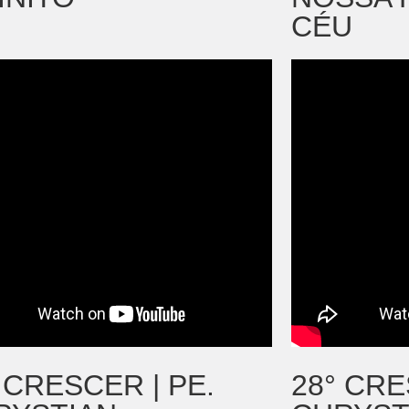
CÉU
 CRESCER | PE.
28° CRE