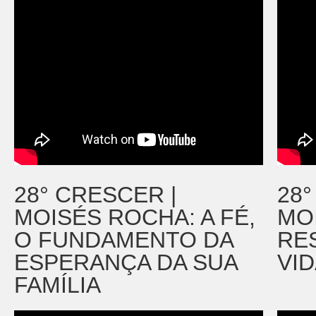
28° CRESCER |
28°
MOISÉS ROCHA: A FÉ,
MO
O FUNDAMENTO DA
RE
ESPERANÇA DA SUA
VI
FAMÍLIA