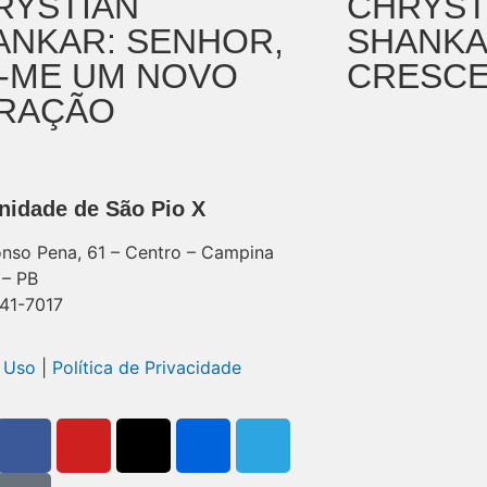
RYSTIAN
CHRYST
ANKAR: SENHOR,
SHANKA
I-ME UM NOVO
CRESC
RAÇÃO
idade de São Pio X
nso Pena, 61 – Centro – Campina
 – PB
41-7017
 Uso
|
Política de Privacidade