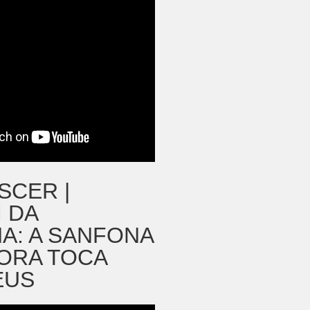
SCER |
 DA
A: A SANFONA
ORA TOCA
EUS