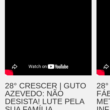
28° CRESCER | GUTO
28°
AZEVEDO: NÃO
FÁB
DESISTA! LUTE PELA
ME
SUA FAMÍLIA
INF