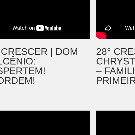
° CRESCER | DOM
28° CRE
LCÊNIO:
CHRYST
SPERTEM!
– FAMIL
ORDEM!
PRIMEI