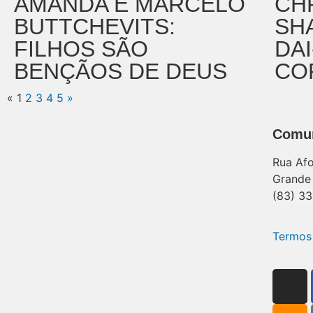
AMANDA E MARCELO
CH
BUTTCHEVITS:
SH
FILHOS SÃO
DA
BENÇÃOS DE DEUS
CO
«
1
2
3
4
5
»
Comun
Rua Afo
Grande
(83) 33
Termos