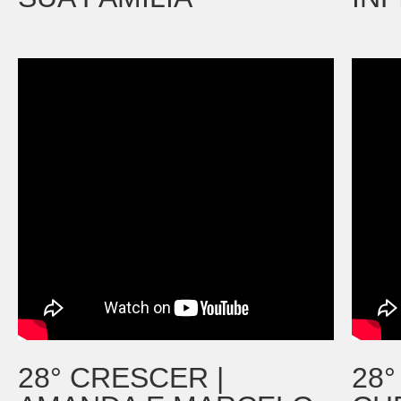
28° CRESCER |
28°