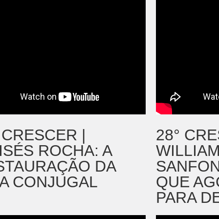
 CRESCER |
28° CRE
ISÉS ROCHA: A
WILLIAM
STAURAÇÃO DA
SANFON
DA CONJUGAL
QUE AG
PARA D