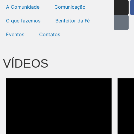
A Comunidade
Comunicação
O que fazemos
Benfeitor da Fé
Eventos
Contatos
VÍDEOS