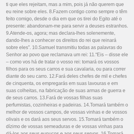
ti que eles rejeitam, mas a mim, pois já não querem que
eu reine sobre eles. 8.Fazem contigo como sempre o têm
feito comigo, desde o dia em que os tirei do Egito até o
presente: abandonam-me para servir a deuses estranhos.
9.Atende-os, agora; mas declara-lhes solenemente,
dando-lhes a conhecer os direitos do rei que reinará
sobre eles”. 10.Samuel transmitiu todas as palavras do
Senhor ao povo que reclamava um rei: 11.“Eis – disse ele
– como vos há de tratar o vosso rei: tomará os vossos
filhos para os seus carros e sua cavalaria, ou para correr
diante do seu carro. 12.Fará deles chefes de mil e chefes
de cinquenta, os empregarás em suas lavouras e em
suas colheitas, na fabricação de suas armas de guerra e
de seus carros. 13.Fará de vossas filhas suas
perfumistas, cozinheiras e padeiras. 14.Tomará também o
melhor de vossos campos, de vossas vinhas e de vossos
olivais e os dará aos seus servos. 15.Tomará também o
dízimo de vossas semeaduras e de vossas vinhas para
dá-los aos seus eunucos e aos seus servos. 16.Tomará