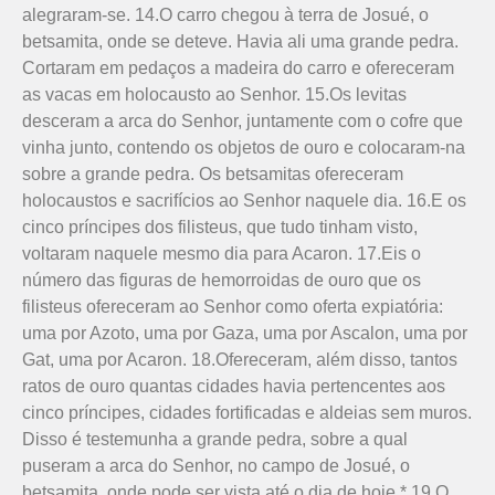
alegraram-se. 14.O carro chegou à terra de Josué, o
betsamita, onde se deteve. Havia ali uma grande pedra.
Cortaram em pedaços a madeira do carro e ofereceram
as vacas em holocausto ao Senhor. 15.Os levitas
desceram a arca do Senhor, juntamente com o cofre que
vinha junto, contendo os objetos de ouro e colocaram-na
sobre a grande pedra. Os betsamitas ofereceram
holocaustos e sacrifícios ao Senhor naquele dia. 16.E os
cinco príncipes dos filisteus, que tudo tinham visto,
voltaram naquele mesmo dia para Acaron. 17.Eis o
número das figuras de hemorroidas de ouro que os
filisteus ofereceram ao Senhor como oferta expiatória:
uma por Azoto, uma por Gaza, uma por Ascalon, uma por
Gat, uma por Acaron. 18.Ofereceram, além disso, tantos
ratos de ouro quantas cidades havia pertencentes aos
cinco príncipes, cidades fortifi­cadas e aldeias sem muros.
Disso é testemunha a grande pedra, sobre a qual
puseram a arca do Senhor, no campo de Josué, o
betsamita, onde pode ser vista até o dia de hoje.* 19.O