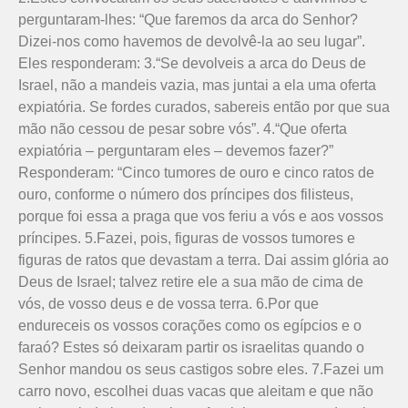
perguntaram-lhes: “Que faremos da arca do Senhor?
Dizei-nos como havemos de devolvê-la ao seu lugar”.
Eles responderam: 3.“Se devolveis a arca do Deus de
Israel, não a mandeis vazia, mas juntai a ela uma oferta
expiatória. Se fordes curados, sabereis então por que sua
mão não cessou de pesar sobre vós”. 4.“Que oferta
expia­tó­ria – perguntaram eles – devemos fazer?”
Responderam: “Cinco tumores de ouro e cinco ratos de
ouro, conforme o número dos príncipes dos filisteus,
porque foi essa a praga que vos feriu a vós e aos vossos
príncipes. 5.Fazei, pois, figuras de vossos tumores e
figuras de ratos que devastam a terra. Dai assim glória ao
Deus de Israel; talvez retire ele a sua mão de cima de
vós, de vosso deus e de vossa terra. 6.Por que
endureceis os vossos corações como os egípcios e o
faraó? Estes só deixaram partir os israelitas quando o
Senhor mandou os seus castigos sobre eles. 7.Fazei um
carro novo, escolhei duas vacas que aleitam e que não