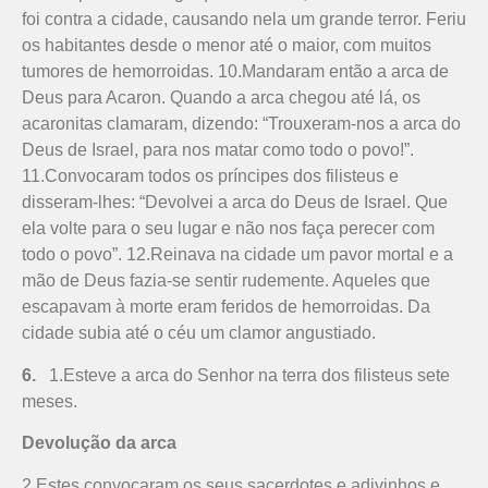
foi contra a cidade, causando nela um grande terror. Feriu
os habitantes desde o menor até o maior, com muitos
tumores de hemorroidas. 10.Mandaram então a arca de
Deus para Acaron. Quando a arca chegou até lá, os
acaronitas clamaram, dizendo: “Trouxeram-nos a arca do
Deus de Israel, para nos matar como todo o povo!”.
11.Convocaram todos os príncipes dos filisteus e
disseram-lhes: “Devolvei a arca do Deus de Israel. Que
ela volte para o seu lugar e não nos faça perecer com
todo o povo”. 12.Reinava na cidade um pavor mortal e a
mão de Deus fazia-se sentir rudemente. Aqueles que
escapavam à morte eram feridos de hemorroidas. Da
cidade subia até o céu um clamor angustiado.
6.
1.Esteve a arca do Senhor na terra dos filisteus sete
meses.
Devolução da arca
2.Estes convocaram os seus sacerdotes e adivinhos e