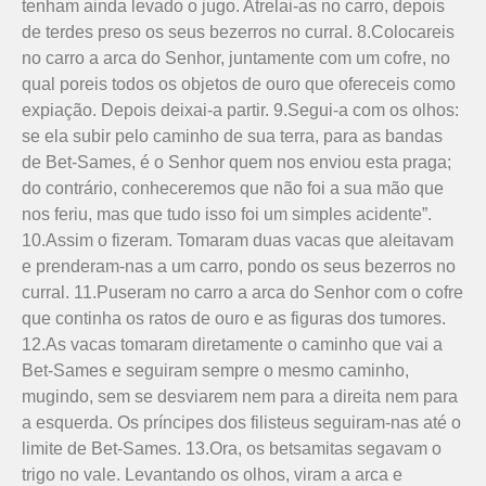
tenham ainda levado o jugo. Atrelai-as no carro, depois
de terdes preso os seus bezerros no curral. 8.Colocareis
no carro a arca do Senhor, juntamente com um cofre, no
qual poreis todos os objetos de ouro que ofereceis como
expiação. Depois deixai-a partir. 9.Segui-a com os olhos:
se ela subir pelo caminho de sua terra, para as bandas
de Bet-Sames, é o Senhor quem nos enviou esta praga;
do contrário, conheceremos que não foi a sua mão que
nos feriu, mas que tudo isso foi um simples acidente”.
10.Assim o fizeram. Tomaram duas vacas que aleitavam
e prenderam-nas a um carro, pondo os seus bezerros no
curral. 11.Puseram no carro a arca do Senhor com o cofre
que continha os ratos de ouro e as figuras dos tumores.
12.As vacas tomaram diretamente o caminho que vai a
Bet-Sames e seguiram sempre o mesmo caminho,
mugindo, sem se desviarem nem para a direita nem para
a esquerda. Os príncipes dos filisteus seguiram-nas até o
limite de Bet-Sames. 13.Ora, os betsamitas segavam o
trigo no vale. Levantando os olhos, viram a arca e