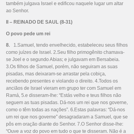
também julgava Israel e edificou naquele lugar um altar
ao Senhor.
II – REINADO DE SAUL (8-31)
O povo pede um rei
8.
1.Samuel, tendo envelhecido, estabeleceu seus filhos
como juízes de Israel. 2.Seu filho primogênito chamava-
se Joel e o segundo Abias; e julgavam em Bersabeia.
3.Os filhos de Samuel, porém, não seguiram as suas
pisadas, mas deixaram-se arrastar pela cobiça,
recebendo presentes e violando o direito. 4.Todos os
anciãos de Israel vieram em grupo ter com Samuel em
Ramá, 5.e disseram-lhe: “Estás velho e teus filhos não
seguem as tuas pisadas. Dá-nos um rei que nos governe,
como o têm todas as nações”. 6.Estas palavras: “Dá-nos
um rei que nos governe” desagradaram a Samuel, que se
pôs em oração diante do Senhor. 7.O Senhor disse-lhe:
“Ouve a voz do povo em tudo o que te disseram. Não é a