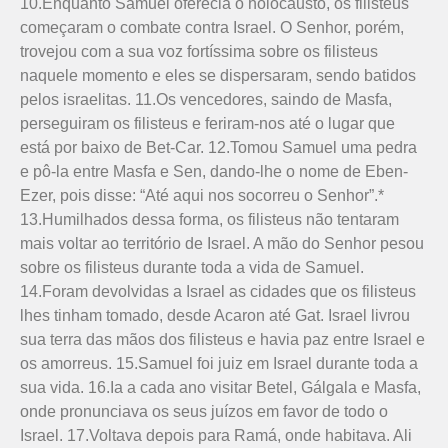
10.Enquanto Samuel oferecia o holocausto, os filisteus
começaram o combate contra Israel. O Senhor, porém,
trovejou com a sua voz fortíssima sobre os filisteus
naquele momento e eles se dispersaram, sendo batidos
pelos israelitas. 11.Os vencedores, saindo de Masfa,
perseguiram os filisteus e feriram-nos até o lugar que
está por baixo de Bet-Car. 12.Tomou Samuel uma pedra
e pô-la entre Masfa e Sen, dando-lhe o nome de Eben-
Ezer, pois disse: “Até aqui nos socorreu o Senhor”.*
13.Humilhados dessa forma, os filisteus não tentaram
mais voltar ao território de Israel. A mão do Senhor pesou
sobre os filisteus durante toda a vida de Samuel.
14.Foram devolvidas a Israel as cidades que os filisteus
lhes tinham tomado, desde Acaron até Gat. Israel livrou
sua terra das mãos dos filisteus e havia paz entre Israel e
os amorreus. 15.Samuel foi juiz em Israel durante toda a
sua vida. 16.Ia a cada ano visitar Betel, Gálgala e Masfa,
onde pronunciava os seus juízos em favor de todo o
Israel. 17.Voltava depois para Ramá, onde habitava. Ali