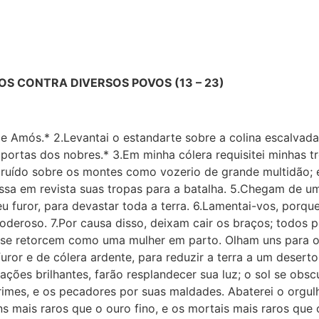
S CONTRA DIVERSOS POVOS (13 – 23)
de Amós.* 2.Levantai o estandarte sobre a colina escalvada,
portas dos nobres.* 3.Em minha cólera requisitei minhas t
e ruído sobre os montes como vozerio de grande multidão; 
ssa em revista suas tropas para a batalha. 5.Chegam de um
 furor, para devastar toda a terra. 6.Lamentai-vos, porqu
roso. 7.Por causa disso, deixam cair os braços; todos 
s se retorcem como uma mulher em parto. Olham uns para o
furor e de cólera ardente, para reduzir a terra a um deserto
ções brilhantes, farão resplandecer sua luz; o sol se obsc
 crimes, e os pecadores por suas maldades. Abaterei o orgu
s mais raros que o ouro fino, e os mortais mais raros que o