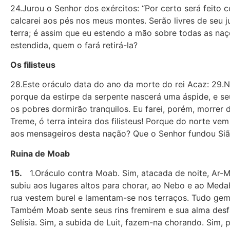
24.Jurou o Senhor dos exércitos: “Por certo será feito c
calcarei aos pés nos meus montes. Serão livres de seu 
terra; é assim que eu estendo a mão sobre todas as na
estendida, quem o fará retirá-la?
Os filisteus
28.Este oráculo data do ano da morte do rei Acaz: 29.Não
porque da estirpe da serpente nascerá uma áspide, e s
os pobres dormirão tranquilos. Eu farei, porém, morrer d
Treme, ó terra inteira dos filisteus! Porque do norte 
aos mensageiros desta nação? Que o Senhor fundou Sião
Ruina de Moab
15.
1.Oráculo contra Moab. Sim, atacada de noite, Ar-Mo
subiu aos lugares altos para chorar, ao Nebo e ao Med
rua vestem burel e lamentam-se nos terraços. Tudo geme
Também Moab sente seus rins fremirem e sua alma desf
Selísia. Sim, a subida de Luit, fazem-na chorando. Sim,