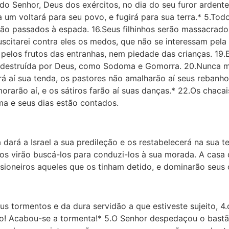
ra do Senhor, Deus dos exércitos, no dia do seu furor arden
um voltará para seu povo, e fugirá para sua terra.* 5.Tod
o passados à espada. 16.Seus filhinhos serão massacrados
uscitarei contra eles os medos, que não se interessam pela
pelos frutos das entranhas, nem piedade das crianças. 19.E
erá destruída por Deus, como Sodoma e Gomorra. 20.Nunca m
 aí sua tenda, os pastores não amalharão aí seus rebanhos,
rarão aí, e os sátiros farão aí suas danças.* 22.Os chacai
ma e seus dias estão contados.
rá a Israel a sua predileção e os restabelecerá na sua ter
os virão buscá-los para conduzi-los à sua morada. A casa d
ioneiros aqueles que os tinham detido, e dominarão seus 
us tormentos e da dura servidão a que estiveste sujeito, 4.
rano! Acabou-se a tormenta!* 5.O Senhor despedaçou o bast