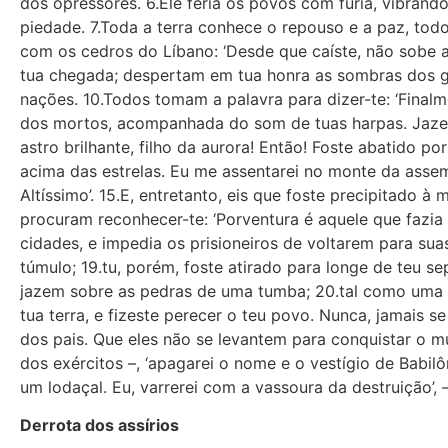
dos opressores. 6.Ele feria os povos com fúria, vibran
piedade. 7.Toda a terra conhece o repouso e a paz, todo
com os cedros do Líbano: ‘Desde que caíste, não sobe a
tua chegada; despertam em tua honra as sombras dos gr
nações. 10.Todos tomam a palavra para dizer-te: ‘Finalm
dos mortos, acompanhada do som de tuas harpas. Jazes 
astro brilhante, filho da aurora! Então! Foste abatido por
acima das estrelas. Eu me assentarei no monte da assemb
Altíssimo’. 15.E, entretanto, eis que foste precipitado
procuram reconhecer-te: ‘Porventura é aquele que fazia 
cidades, e impedia os prisioneiros de voltarem para su
túmulo; 19.tu, porém, foste atirado para longe de teu
jazem sobre as pedras de uma tumba; 20.tal como uma ca
tua terra, e fizeste perecer o teu povo. Nunca, jamais s
dos pais. Que eles não se levantem para conquistar o mun
dos exércitos –, ‘apagarei o nome e o vestígio de Babilôn
um lodaçal. Eu, varrerei com a vassoura da destruição’, 
Derrota dos assírios