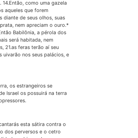
te. 14.Então, como uma gazela
os aqueles que forem
 diante de seus olhos, suas
 prata, nem apreciam o ouro.*
ntão Babilônia, a pérola dos
ais será habitada, nem
 21.as feras terão aí seu
s uivarão nos seus palácios, e
ra, os estrangeiros se
e Israel os possuirá na terra
opressores.
cantarás esta sátira contra o
ão dos perversos e o cetro