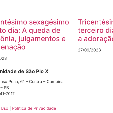
entésimo sexagésimo
Tricentés
to dia: A queda de
terceiro d
lônia, julgamentos e
a adoraçã
denação
27/09/2023
023
idade de São Pio X
nso Pena, 61 – Centro – Campina
 – PB
41-7017
 Uso
|
Política de Privacidade