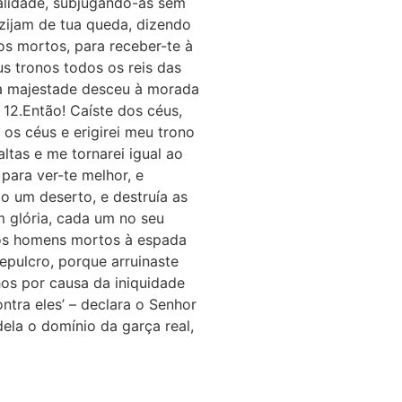
talidade, subjugando-as sem
ozijam de tua queda, dizendo
os mortos, para receber-te à
s tronos todos os reis das
Tua majestade desceu à morada
12.Então! Caíste dos céus,
i os céus e erigirei meu trono
ltas e me tornarei igual ao
para ver-te melhor, e
do um deserto, e destruía as
m glória, cada um no seu
 dos homens mortos à espada
epulcro, porque arruinaste
lhos por causa da iniquidade
ntra eles’ – declara o Senhor
dela o domínio da garça real,