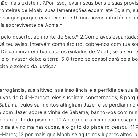
não mais existem. 7.Por isso, levam seus bens e suas provi
 fronteiras de Moab, suas lamentações ecoam até Eglaim, 
e sangue porque enviarei sobre Dimon novos infortúnios, u
ís sobrevivente de Adma.*
, pelo deserto, ao monte de Sião.* 2.Como aves espantada
“Dá teu aviso, intervém como árbitro, cobre-nos com tua s
 4.Deixa morar em tua casa os exilados de Moab, sê o seu r
e o invasor deixe a terra. 5.O trono se consolidará pela b
to e zeloso da justiça.”
ogância, sua altivez, sua insolência e a perfídia de sua lí
uvas de Quir-Hareset, eles suspiram consternados; 8.por
abama, cujos sarmentos atingiram Jazer e se perdiam no d
ro com Jazer sobre a vinha de Sabama; banho-vos com min
bou o grito do pisoeiro. 10.A alegria e a animação desap
pisa a vindima nas cubas, e o grito do pisoeiro cessou. 11.
res; 12.por mais que Moab se agite nos lugares altos, po