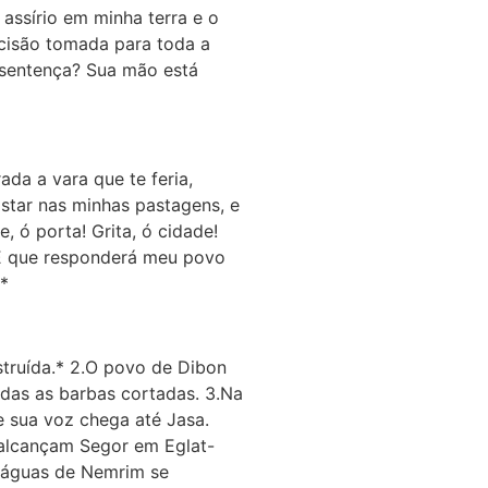
 assírio em minha terra e o
ecisão tomada para toda a
 sentença? Sua mão está
ada a vara que te feria,
star nas minhas pastagens, e
, ó porta! Grita, ó cidade!
2.E que responderá meu povo
.*
struída.* 2.O povo de Dibon
odas as barbas cortadas. 3.Na
e sua voz chega até Jasa.
 alcançam Segor em Eglat-
As águas de Nemrim se