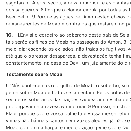
esgotaram. A erva secou, a relva murchou, e as plantas 
dos salgueiros. 8.Porque o clamor circula por todas as
Beer-Belim. 9.Porque as águas de Dimon estão cheias d
remanescentes de Moab e contra os que restarem no pa
16.
1.Enviai o cordeiro ao soberano deste país de Selá
tais serão as filhas de Moab na passagem do Arnon. 3.
meio-dia; esconde os exilados, não traias os fugitivos.
até que o opressor desapareça, a devastação tenha fim, 
constantemente, na casa de Davi, um juiz amante do direi
Testamento sobre Moab
6.“Nós conhecemos o orgulho de Moab, o soberbo, sua arr
geme sobre Moab e todos se lamentam. Pelos bolos de 
seco e os soberanos das nações saquearam a vinha de S
prolongavam e atravessavam o mar. 9.Por isso, eu cho
Elale; porque sobre vossa colheita e vossa messe retum
vinhas não há mais cantos nem vozes alegres; já não se 
Moab como uma harpa, e meu coração geme sobre Quir-Ha