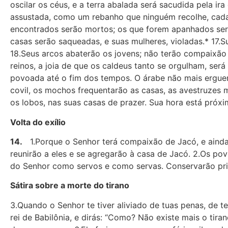
oscilar os céus, e a terra abalada será sacudida pela i
assustada, como um rebanho que ninguém recolhe, cada 
encontrados serão mortos; os que forem apanhados serã
casas serão saqueadas, e suas mulheres, violadas.* 17.S
18.Seus arcos abaterão os jovens; não terão compaixão 
reinos, a joia de que os caldeus tanto se orgulham, s
povoada até o fim dos tempos. O árabe não mais erguerá
covil, os mochos frequentarão as casas, as avestruzes mo
os lobos, nas suas casas de prazer. Sua hora está próxi
Volta do exílio
14.
1.Porque o Senhor terá compaixão de Jacó, e ainda da
reunirão a eles e se agregarão à casa de Jacó. 2.Os pov
do Senhor como servos e como servas. Conservarão pris
Sátira sobre a morte do tirano
3.Quando o Senhor te tiver aliviado de tuas penas, de te
rei de Babilônia, e dirás: “Como? Não existe mais o ti