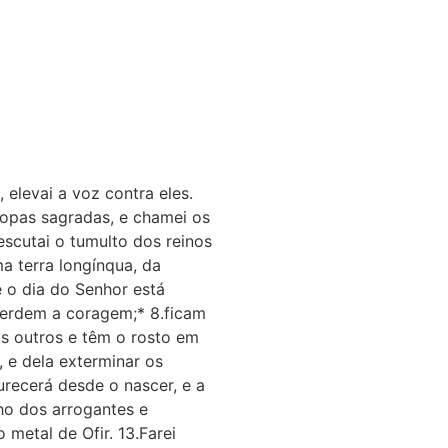
 elevai a voz contra eles.
ropas sagradas, e chamei os
escutai o tumulto dos reinos
a terra longínqua, da
e o dia do Senhor está
perdem a coragem;* 8.ficam
s outros e têm o rosto em
, e dela exterminar os
urecerá desde o nascer, e a
lho dos arrogantes e
 metal de Ofir. 13.Farei