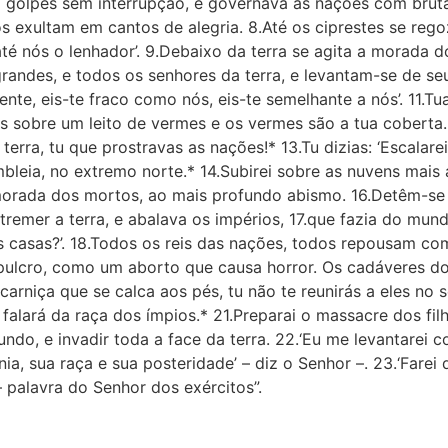
do golpes sem interrupção, e governava as nações com bru
s exultam em cantos de alegria. 8.Até os ciprestes se reg
té nós o lenhador’. 9.Debaixo da terra se agita a morada d
andes, e todos os senhores da terra, e levantam-se de seu
ente, eis-te fraco como nós, eis-te semelhante a nós’. 11.
sobre um leito de vermes e os vermes são a tua coberta. 
 terra, tu que prostravas as nações!* 13.Tu dizias: ‘Escalare
leia, no extremo norte.* 14.Subirei sobre as nuvens mais a
 à morada dos mortos, ao mais profundo abismo. 16.Detêm-se 
tremer a terra, e abalava os impérios, 17.que fazia do mun
as casas?’. 18.Todos os reis das nações, todos repousam co
 sepulcro, como um aborto que causa horror. Os cadáveres
rniça que se calca aos pés, tu não te reunirás a eles no s
e falará da raça dos ímpios.* 21.Preparai o massacre dos fi
do, e invadir toda a face da terra. 22.‘Eu me levantarei co
ia, sua raça e sua posteridade’ – diz o Senhor –. 23.‘Farei 
– palavra do Senhor dos exércitos”.