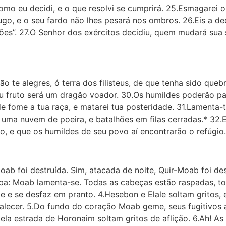
omo eu decidi, e o que resolvi se cumprirá. 25.Esmagarei o
jugo, e o seu fardo não lhes pesará nos ombros. 26.Eis a d
ções”. 27.O Senhor dos exércitos decidiu, quem mudará sua
 te alegres, ó terra dos filisteus, de que tenha sido quebr
eu fruto será um dragão voador. 30.Os humildes poderão pa
e fome a tua raça, e matarei tua posteridade. 31.Lamenta-te
vem uma nuvem de poeira, e batalhões em filas cerradas.* 3
, e que os humildes de seu povo aí encontrarão o refúgio
ab foi destruída. Sim, atacada de noite, Quir-Moab foi de
aba: Moab lamenta-se. Todas as cabeças estão raspadas, t
 e se desfaz em pranto. 4.Hesebon e Elale soltam gritos, 
alecer. 5.Do fundo do coração Moab geme, seus fugitivos
 pela estrada de Horonaim soltam gritos de aflição. 6.Ah! 