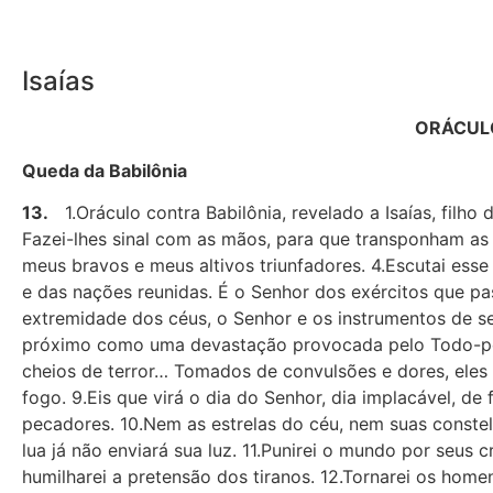
Isaías
ORÁCULO
Queda da Babilônia
13.
1.Oráculo contra Babilônia, revelado a Isaías, filho 
Fazei-lhes sinal com as mãos, para que transponham as 
meus bravos e meus altivos triunfadores. 4.Escutai ess
e das nações reunidas. É o Senhor dos exércitos que pa
extremidade dos céus, o Senhor e os instrumentos de seu
próximo como uma devastação provocada pelo Todo-pode
cheios de terror… Tomados de convulsões e dores, ele
fogo. 9.Eis que virá o dia do Senhor, dia implacável, de 
pecadores. 10.Nem as estrelas do céu, nem suas constela
lua já não enviará sua luz. 11.Punirei o mundo por seus
humilharei a pretensão dos tiranos. 12.Tornarei os homen