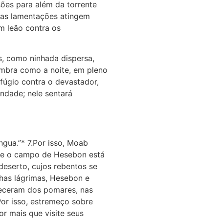
sões para além da torrente
suas lamentações atingem
m leão contra os
s, como ninhada dispersa,
ombra como a noite, em pleno
efúgio contra o devastador,
ondade; nele sentará
ngua.”* 7.Por isso, Moab
que o campo de Hesebon está
eserto, cujos rebentos se
has lágrimas, Hesebon e
areceram dos pomares, nas
Por isso, estremeço sobre
r mais que visite seus