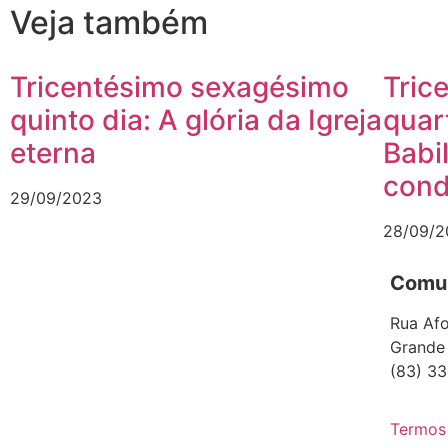
Veja também
Tricentésimo sexagésimo
Tric
quinto dia: A glória da Igreja
quar
eterna
Babi
con
29/09/2023
28/09/2
Comun
Rua Afo
Grande
(83) 33
Termos