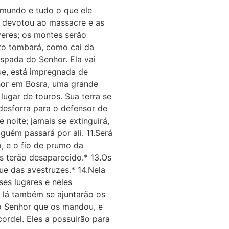
o mundo e tudo o que ele
s devotou ao massacre e as
veres; os montes serão
ito tombará, como cai da
espada do Senhor. Ela vai
ue, está impregnada de
nhor em Bosra, uma grande
lugar de touros. Sua terra se
desforra para o defensor de
 noite; jamais se extinguirá,
guém passará por ali. 11.Será
, e o fio de prumo da
es terão desaparecido.* 13.Os
ue das avestruzes.* 14.Nela
ses lugares e neles
s; lá também se ajuntarão os
do Senhor que os mandou, e
cordel. Eles a possuirão para