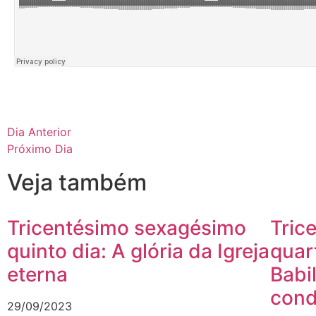
Dia Anterior
Próximo Dia
Veja também
Tricentésimo sexagésimo
Tric
quinto dia: A glória da Igreja
quar
eterna
Babi
con
29/09/2023