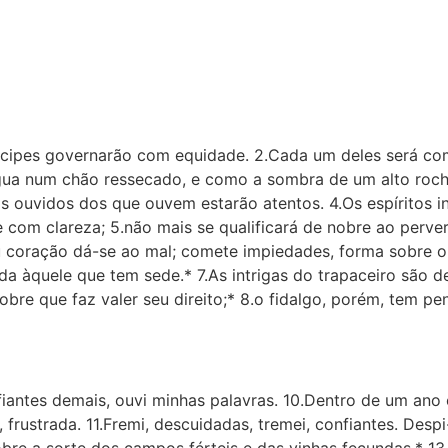
ríncipes governarão com equidade. 2.Cada um deles será co
água num chão ressecado, e como a sombra de um alto roch
 ouvidos dos que ouvem estarão atentos. 4.Os espíritos i
 com clareza; 5.não mais se qualificará de nobre ao perve
eu coração dá-se ao mal; comete impiedades, forma sobre o
da àquele que tem sede.* 7.As intrigas do trapaceiro são d
obre que faz valer seu direito;* 8.o fidalgo, porém, tem p
antes demais, ouvi minhas palavras. 10.Dentro de um ano e
 frustrada. 11.Fremi, descuidadas, tremei, confiantes. Desp
obre a sorte dos campos férteis e das vinhas fecundas,* 13