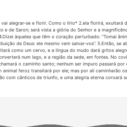
i alegrar-se e florir. Como o lírio* 2.ela florirá, exultará d
 e de Saron; será vista a glória do Senhor e a magnificênc
 4.Dizei àqueles que têm o coração perturbado: “Tomai âni
ibuição de Deus: ele mesmo vem salvar-vos”. 5.Então, se ab
ltará como um cervo, e a língua do mudo dará gritos alegr
converterá num lago, e a região da sede, em fontes. No cov
chamará o caminho santo; nenhum ser impuro passará por e
 animal feroz transitará por ele; mas por ali caminharão os
ião com cânticos de triunfo, e uma alegria eterna coroará s