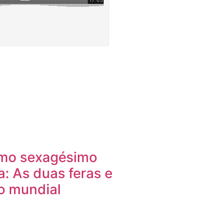
imo sexagésimo
ia: As duas feras e
o mundial