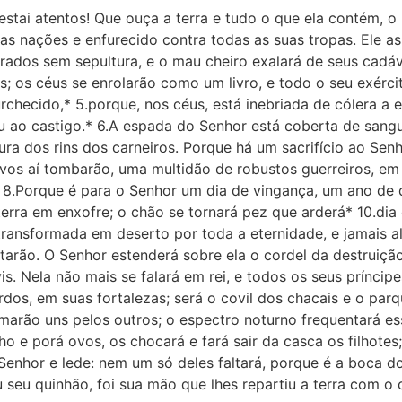
estai atentos! Que ouça a terra e tudo o que ela contém, 
as nações e enfurecido contra todas as suas tropas. Ele a
irados sem sepultura, e o mau cheiro exalará de seus cadá
s; os céus se enrolarão como um livro, e todo o seu exérc
rchecido,* 5.porque, nos céus, está inebriada de cólera a 
ou ao castigo.* 6.A espada do Senhor está coberta de sang
ra dos rins dos carneiros. Porque há um sacrifício ao Se
ovos aí tombarão, uma multidão de robustos guerreiros, em 
8.Porque é para o Senhor um dia de vingança, um ano de 
erra em enxofre; o chão se tornará pez que arderá* 10.dia e
ransformada em deserto por toda a eternidade, e jamais al
tarão. O Senhor estenderá sobre ela o cordel da destruição
is. Nela não mais se falará em rei, e todos os seus príncip
rdos, em suas fortalezas; será o covil dos chacais e o parq
marão uns pelos outros; o espectro noturno frequentará es
ho e porá ovos, os chocará e fará sair da casca os filhote
o Senhor e lede: nem um só deles faltará, porque é a boca 
ou seu quinhão, foi sua mão que lhes repartiu a terra com o 