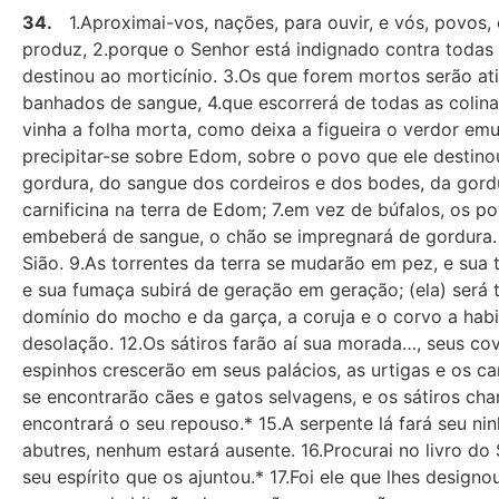
34.
1.Aproximai-vos, nações, para ouvir, e vós, povos, 
produz, 2.porque o Senhor está indignado contra todas 
destinou ao morticínio. 3.Os que forem mortos serão at
banhados de sangue, 4.que escorrerá de todas as colina
vinha a folha morta, como deixa a figueira o verdor emu
precipitar-se sobre Edom, sobre o povo que ele destin
gordura, do sangue dos cordeiros e dos bodes, da gordu
carnificina na terra de Edom; 7.em vez de búfalos, os p
embeberá de sangue, o chão se impregnará de gordura. 
Sião. 9.As torrentes da terra se mudarão em pez, e sua t
e sua fumaça subirá de geração em geração; (ela) será t
domínio do mocho e da garça, a coruja e o corvo a habi
desolação. 12.Os sátiros farão aí sua morada…, seus cov
espinhos crescerão em seus palácios, as urtigas e os ca
se encontrarão cães e gatos selvagens, e os sátiros cha
encontrará o seu repouso.* 15.A serpente lá fará seu nin
abutres, nenhum estará ausente. 16.Procurai no livro d
seu espírito que os ajuntou.* 17.Foi ele que lhes design