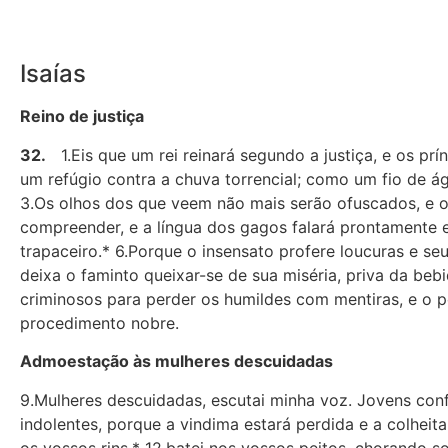
Isaías
Reino de justiça
32.
1.Eis que um rei reinará segundo a justiça, e os p
um refúgio contra a chuva torrencial; como um fio de 
3.Os olhos dos que veem não mais serão ofuscados, e os
compreender, e a língua dos gagos falará prontamente e
trapaceiro.* 6.Porque o insensato profere loucuras e s
deixa o faminto queixar-se de sua miséria, priva da bebi
criminosos para perder os humildes com mentiras, e o p
procedimento nobre.
Admoestação às mulheres descuidadas
9.Mulheres descuidadas, escutai minha voz. Jovens confi
indolentes, porque a vindima estará perdida e a colheita,
os vossos rins,* 12.batei nos vossos peitos, chorando s