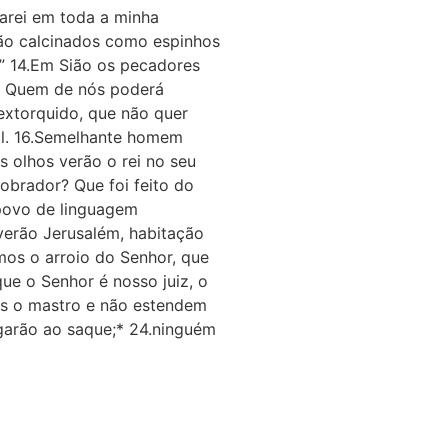
tarei em toda a minha
rão calcinados como espinhos
.” 14.Em Sião os pecadores
? Quem de nós poderá
extorquido, que não quer
mal. 16.Semelhante homem
us olhos verão o rei no seu
cobrador? Que foi feito do
 povo de linguagem
 verão Jerusalém, habitação
mos o arroio do Senhor, que
ue o Senhor é nosso juiz, o
is o mastro e não estendem
egarão ao saque;* 24.ninguém