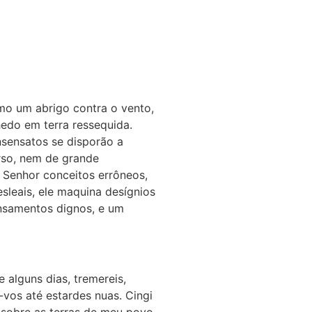
mo um abrigo contra o vento,
edo em terra ressequida.
nsensatos se disporão a
rso, nem de grande
 Senhor conceitos errôneos,
esleais, ele maquina desígnios
ensamentos dignos, e um
 alguns dias, tremereis,
i-vos até estardes nuas. Cingi
.sobre as terras de meu povo,