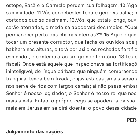
estepe, Basã e o Carmelo perdem sua folhagem. 10.“Agor
sublimidade. 11.Vós concebestes feno e gerareis palha
cortados que se queimam. 13.Vós, que estais longe, ouvi
serão aterrados, o medo se apoderará dos ímpios. “Q
permanecer perto das chamas eternas?”* 15.Aquele que 
tocar um presente corruptor, que fecha os ouvidos aos 
habitará nas alturas, e terá por asilo os rochedos fortif
esplendor, e contemplarão um grande território. 18.Teu 
fiscal? Onde está aquele que inspecionava as fortificaç
ininteligível, de língua bárbara que ninguém compreende
tranquila, tenda bem fixada, cujas estacas jamais serão
nos serve de rios com largos canais; aí não passa emba
Senhor é nosso legislador; o Senhor é nosso rei que n
mais a vela. Então, o próprio cego se apoderará da sua
mais em Jerusalém se dirá doente: o povo dessa cidade
PER
Julgamento das nações