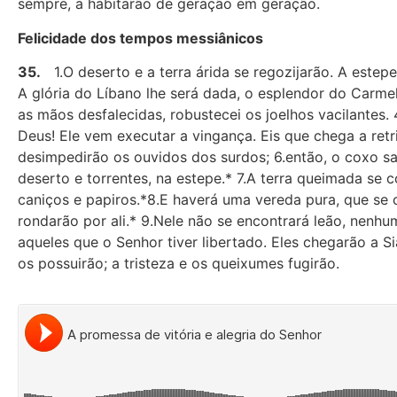
sempre, a habitarão de geração em geração.
Felicidade dos tempos messiânicos
35.
1.O deserto e a terra árida se regozijarão. A estepe va
A glória do Líbano lhe será dada, o esplendor do Carmelo
as mãos desfalecidas, robustecei os joelhos vacilantes.
Deus! Ele vem executar a vingança. Eis que chega a retr
desimpedirão os ouvidos dos surdos; 6.então, o coxo sa
deserto e torrentes, na estepe.* 7.A terra queimada se 
caniços e papiros.*8.E haverá uma vereda pura, que se 
rondarão por ali.* 9.Nele não se encontrará leão, nenhum
aqueles que o Senhor tiver libertado. Eles chegarão a S
os possuirão; a tristeza e os queixumes fugirão.