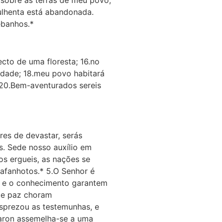
rulhenta está abandonada.
ebanhos.*
cto de uma floresta; 16.no
ilidade; 18.meu povo habitará
 20.Bem-aventurados sereis
es de devastar, serás
s. Sede nosso auxílio em
s ergueis, as nações se
afanhotos.* 5.O Senhor é
ia e o conhecimento garantem
 de paz choram
esprezou as testemunhas, e
Saron assemelha-se a uma