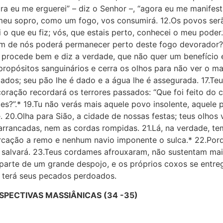
a eu me erguerei” – diz o Senhor –, “agora eu me manifes
; meu sopro, como um fogo, vos consumirá. 12.Os povos se
 o que eu fiz; vós, que estais perto, conhecei o meu poder
uem de nós poderá permanecer perto deste fogo devorador
procede bem e diz a verdade, que não quer um benefício 
propósitos sanguinários e cerra os olhos para não ver o 
icados; seu pão lhe é dado e a água lhe é assegurada. 17.Te
coração recordará os terrores passados: “Que foi feito do 
ões?”.* 19.Tu não verás mais aquele povo insolente, aquele
. 20.Olha para Sião, a cidade de nossas festas; teus olhos
 arrancadas, nem as cordas rompidas. 21.Lá, na verdade, te
rcação a remo e nenhum navio imponente o sulca.* 22.Porq
os salvará. 23.Teus cordames afrouxaram, não sustentam ma
 parte de um grande despojo, e os próprios coxos se entr
 terá seus pecados perdoados.
SPECTIVAS MASSIÂNICAS (34 -35)