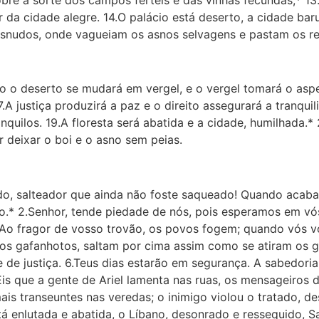
 da cidade alegre. 14.O palácio está deserto, a cidade ba
desnudos, onde vagueiam os asnos selvagens e pastam os r
ão o deserto se mudará em vergel, e o vergel tomará o aspe
 17.A justiça produzirá a paz e o direito assegurará a tranqu
uilos. 19.A floresta será abatida e a cidade, humilhada.*
 deixar o boi e o asno sem peias.
do, salteador que ainda não foste saqueado! Quando acabar
.* 2.Senhor, tende piedade de nós, pois esperamos em vó
Ao fragor de vosso trovão, os povos fogem; quando vós vo
s gafanhotos, saltam por cima assim como se atiram os g
 e de justiça. 6.Teus dias estarão em segurança. A sabedor
.Eis que a gente de Ariel lamenta nas ruas, os mensageiros
s transeuntes nas veredas; o inimigo violou o tratado, d
tá enlutada e abatida, o Líbano, desonrado e ressequido, 