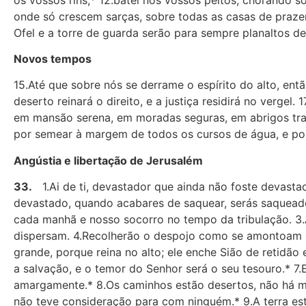
onde só crescem sarças, sobre todas as casas de prazer
Ofel e a torre de guarda serão para sempre planaltos 
Novos tempos
15.Até que sobre nós se derrame o espírito do alto, ent
deserto reinará o direito, e a justiça residirá no vergel.
em mansão serena, em moradas seguras, em abrigos tranq
por semear à margem de todos os cursos de água, e por
Angústia e libertação de Jerusalém
33.
1.Ai de ti, devastador que ainda não foste devasta
devastado, quando acabares de saquear, serás saqueado
cada manhã e nosso socorro no tempo da tribulação. 3.
dispersam. 4.Recolherão o despojo como se amontoam o
grande, porque reina no alto; ele enche Sião de retidão
a salvação, e o temor do Senhor será o seu tesouro.* 7
amargamente.* 8.Os caminhos estão desertos, não há mai
não teve consideração para com ninguém.* 9.A terra es