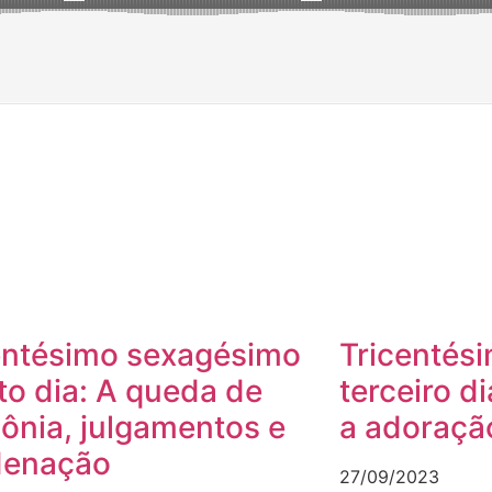
entésimo sexagésimo
Tricentés
to dia: A queda de
terceiro d
lônia, julgamentos e
a adoraçã
denação
27/09/2023