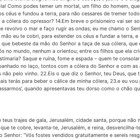
sola! Como podes temer um mortal, um filho do homem, qu
s céus e fundou a terra, para não cessares de tremer tod
a cólera do opressor? 14.Em breve o prisioneiro vai ser so
que revolvo o mar e faço rugir as ondas; eu me chamo o Sen
o eu te cobri, para estender os céus e fundar a terra, e 
tu que bebeste da mão do Senhor a taça de sua cólera, que 
pôs no mundo, nenhum a orientou; entre os filhos que ela c
stimaria? Saque e ruína, fome e espada – quem te consolar
apanhado no laço, tontos com a cólera do Senhor e com as
as não pelo vinho. 22.Eis o que diz o Senhor, teu Deus, que
ais terás para beber o cálice de minha cólera, 23.e eu vou
passarmos’, quando apresentavas teu dorso como o chão q
 teus trajes de gala, Jerusalém, cidade santa, porque não 
que te cobre, levanta-te, Jerusalém, e reina, desvencilha-
z o Senhor: “Vós fostes vendidos gratuitamente e sereis re