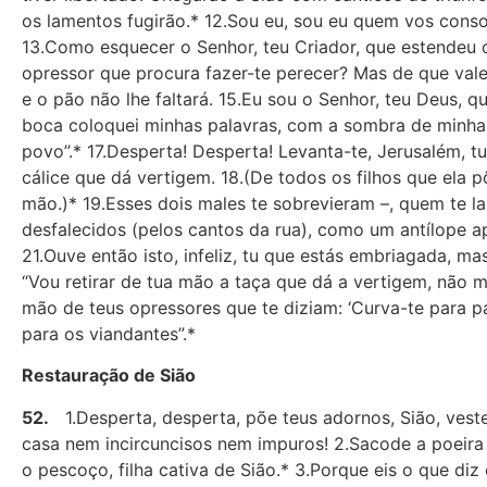
os lamentos fugirão.* 12.Sou eu, sou eu quem vos con
13.Como esquecer o Senhor, teu Criador, que estendeu o
opressor que procura fazer-te perecer? Mas de que vale 
e o pão não lhe faltará. 15.Eu sou o Senhor, teu Deus, 
boca coloquei minhas palavras, com a sombra de minha mã
povo”.* 17.Desperta! Desperta! Levanta-te, Jerusalém, 
cálice que dá vertigem. 18.(De todos os filhos que ela 
mão.)* 19.Esses dois males te sobrevieram –, quem te la
desfalecidos (pelos cantos da rua), como um antílope 
21.Ouve então isto, infeliz, tu que estás embriagada, m
“Vou retirar de tua mão a taça que dá a vertigem, não m
mão de teus opressores que te diziam: ‘Curva-te para 
para os viandantes”.*
Restauração de Sião
52.
1.Desperta, desperta, põe teus adornos, Sião, veste
casa nem incircuncisos nem impuros! 2.Sacode a poeira 
o pescoço, filha cativa de Sião.* 3.Porque eis o que di