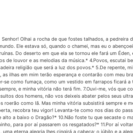
 Senhor! Olhai a rocha de que fostes talhados, a pedreira 
mundo. Ele estava só, quando o chamei, mas eu o abençoei 
 ruínas. Do deserto em que ela se tornou ele fará um Éden,
icos de louvor e as melodias da música.* 4.Povos, escutai 
deira religião que será a luz dos povos.* 5.De repente, mi
s, as ilhas em mim terão esperança e contarão com meu bra
er-se como fumaça, como um vestido em farrapos ficará a t
mpre, e minha vitória não terá fim. 7.Ouvi-me, vós que co
sultos dos homens, não vos deixeis abater pelos seus ultra
roerão como lã. Mas minha vitória subsistirá sempre e meu
erta, recobra teu vigor! Levanta-te como nos dias do pa
 alto a baixo o Dragão?* 10.Não foste tu que secaste o m
nho, para por aí passarem os resgatados?* 11.Por aí volta
 uma eterna alegria lhes cingirá a cabeça; o júbilo e a alegr