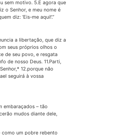
miu sem motivo. 5.E agora que
diz o Senhor, e meu nome é
em diz: ‘Eis-me aqui!’.”
ncia a libertação, que diz a
com seus próprios olhos o
ce de seu povo, e resgata
fo de nosso Deus. 11.Parti,
o Senhor,* 12.porque não
rael seguirá à vossa
ram embaraçados – tão
cerão mudos diante dele,
le como um pobre rebento