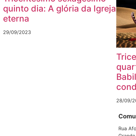
quinto dia: A glória da Igreja
eterna
29/09/2023
Tric
quar
Babi
con
28/09/2
Comun
Rua Afo
Grande