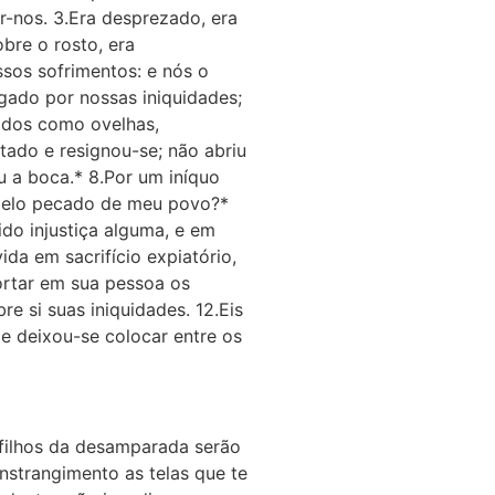
r-nos. 3.Era desprezado, era
bre o rosto, era
sos sofrimentos: e nós o
gado por nossas iniquidades;
ados como ovelhas,
atado e resignou-se; não abriu
 a boca.* 8.Por um iníquo
 pelo pecado de meu povo?*
ido injustiça alguma, e em
da em sacrifício expiatório,
ortar em sua pessoa os
e si suas iniquidades. 12.Eis
 e deixou-se colocar entre os
s filhos da desamparada serão
strangimento as telas que te