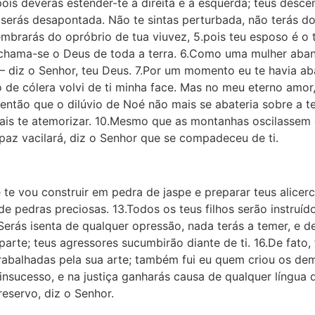
pois deverás estender-te à direita e à esquerda; teus desce
serás desapontada. Não te sintas perturbada, não terás d
embrarás do opróbrio de tua viuvez, 5.pois teu esposo é o
: chama-se o Deus de toda a terra. 6.Como uma mulher aban
– diz o Senhor, teu Deus. 7.Por um momento eu te havia 
de cólera volvi de ti minha face. Mas no meu eterno amor,
 então que o dilúvio de Noé não mais se abateria sobre a
 mais te atemorizar. 10.Mesmo que as montanhas oscilassem 
az vacilará, diz o Senhor que se compadeceu de ti.
e te vou construir em pedra de jaspe e preparar teus alicerce
de pedras preciosas. 13.Todos os teus filhos serão instruído
.Serás isenta de qualquer opressão, nada terás a temer, e de
arte; teus agressores sucumbirão diante de ti. 16.De fato, 
rabalhadas pela sua arte; também fui eu quem criou os dem
 insucesso, e na justiça ganharás causa de qualquer língua q
reservo, diz o Senhor.