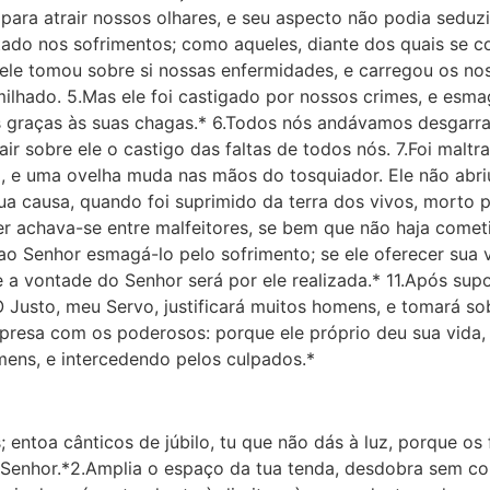
para atrair nossos olhares, e seu aspecto não podia seduzi
do nos sofrimentos; como aqueles, diante dos quais se co
ele tomou sobre si nossas enfermidades, e carregou os nos
lhado. 5.Mas ele foi castigado por nossos crimes, e esma
os graças às suas chagas.* 6.Todos nós andávamos desgarr
r sobre ele o castigo das faltas de todos nós. 7.Foi maltr
 e uma ovelha muda nas mãos do tosquiador. Ele não abriu
ua causa, quando foi suprimido da terra dos vivos, morto
er achava-se entre malfeitores, se bem que não haja comet
o Senhor esmagá-lo pelo sofrimento; se ele oferecer sua vi
e a vontade do Senhor será por ele realizada.* 11.Após sup
 Justo, meu Servo, justificará muitos homens, e tomará sobr
a presa com os poderosos: porque ele próprio deu sua vida,
ens, e intercedendo pelos culpados.*
os; entoa cânticos de júbilo, tu que não dás à luz, porque o
Senhor.*2.Amplia o espaço da tua tenda, desdobra sem con