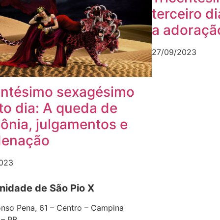
terceiro d
a adoraçã
27/09/2023
entésimo sexagésimo
to dia: A queda de
lônia, julgamentos e
denação
023
idade de São Pio X
nso Pena, 61 – Centro – Campina
 – PB