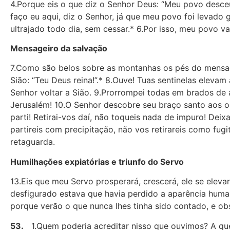
4.Porque eis o que diz o Senhor Deus: “Meu povo desceu 
faço eu aqui, diz o Senhor, já que meu povo foi levado
ultrajado todo dia, sem cessar.* 6.Por isso, meu povo v
Mensageiro da salvação
7.Como são belos sobre as montanhas os pés do mensagei
Sião: “Teu Deus reina!”.* 8.Ouve! Tuas sentinelas eleva
Senhor voltar a Sião. 9.Prorrompei todas em brados de 
Jerusalém! 10.O Senhor descobre seu braço santo aos olh
parti! Retirai-vos daí, não toqueis nada de impuro! Deix
partireis com precipitação, não vos retirareis como fugi
retaguarda.
Humilhações expiatórias e triunfo do Servo
13.Eis que meu Servo prosperará, crescerá, ele se eleva
desfigurado estava que havia perdido a aparência huma
porque verão o que nunca lhes tinha sido contado, e ob
53.
1.Quem poderia acreditar nisso que ouvimos? A que