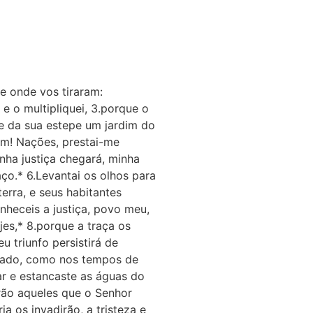
de onde vos tiraram:
e o multipliquei, 3.porque o
 e da sua estepe um jardim do
bem! Nações, prestai-me
nha justiça chegará, minha
ço.* 6.Levantai os olhos para
erra, e seus habitantes
nheceis a justiça, povo meu,
jes,* 8.porque a traça os
 triunfo persistirá de
ssado, como nos tempos de
ar e estancaste as águas do
rão aqueles que o Senhor
ia os invadirão, a tristeza e