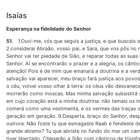
Isaías
Esperança na fidelidade do Senhor
51.
1.Ouvi-me, vós que seguis a justiça, e que buscais o
2.considerai Abraão, vosso pai, e Sara, que vos pôs no 
Senhor vai ter piedade de Sião, e reparar todas as suas
Senhor. Aí se encontrarão o prazer e a alegria, os cânt
atenção! Pois é de mim que emanará a doutrina e a verda
salvação vai aparecer, meu braço fará justiça aos povo
o céu, volvei vosso olhar à terra: os céus vão desvanec
morrerão como moscas. Mas minha salvação subsistirá se
em cujo coração está a minha doutrina: não temais os in
comerá como uma vestimenta, e os vermes das traças os 
geração em geração. 9.Desperta, braço do Senhor, desp
outrora. Não foste tu que esmagaste Raab e fendeste de
grande abismo? Tu que abriste no fundo do mar um cami
tiver libertado. Chegarão a Sião com cânticos de triunfo,