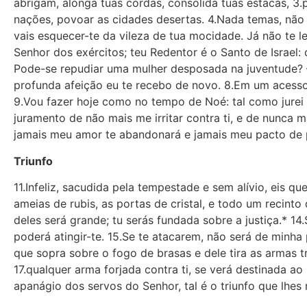
abrigam, alonga tuas cordas, consolida tuas estacas, 3.
nações, povoar as cidades desertas. 4.Nada temas, não 
vais esquecer-te da vileza de tua mocidade. Já não te l
Senhor dos exércitos; teu Redentor é o Santo de Israel
Pode-se repudiar uma mulher desposada na juventude? 
profunda afeição eu te recebo de novo. 8.Em um acesso 
9.Vou fazer hoje como no tempo de Noé: tal como jurei
juramento de não mais me irritar contra ti, e de nunca
jamais meu amor te abandonará e jamais meu pacto de p
Triunfo
11.Infeliz, sacudida pela tempestade e sem alívio, eis qu
ameias de rubis, as portas de cristal, e todo um recinto 
deles será grande; tu serás fundada sobre a justiça.* 14
poderá atingir-te. 15.Se te atacarem, não será de minha p
que sopra sobre o fogo de brasas e dele tira as armas t
17.qualquer arma forjada contra ti, se verá destinada ao
apanágio dos servos do Senhor, tal é o triunfo que lhes 