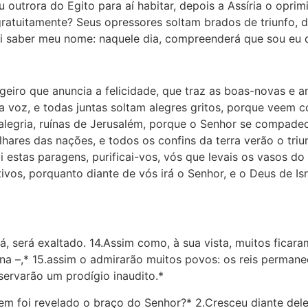
outrora do Egito para aí habitar, depois a Assíria o opri
 gratuitamente? Seus opressores soltam brados de triunfo, 
ai saber meu nome: naquele dia, compreenderá que sou eu qu
ro que anuncia a felicidade, que traz as boas-novas e anu
m a voz, e todas juntas soltam alegres gritos, porque veem 
alegria, ruínas de Jerusalém, porque o Senhor se compade
ares das nações, e todos os confins da terra verão o triun
ai estas paragens, purificai-vos, vós que levais os vasos d
tivos, porquanto diante de vós irá o Senhor, e o Deus de Is
rá, será exaltado. 14.Assim como, à sua vista, muitos fica
na –,* 15.assim o admirarão muitos povos: os reis permane
servarão um prodígio inaudito.*
m foi revelado o braço do Senhor?* 2.Cresceu diante de