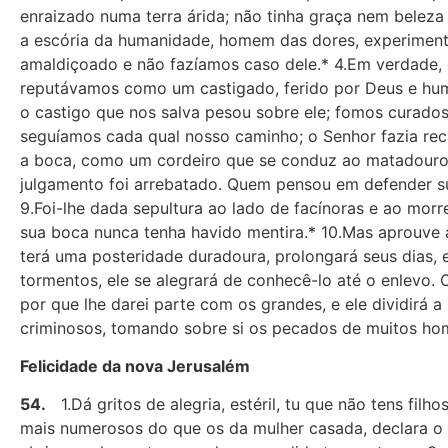
enraizado numa terra árida; não tinha graça nem beleza 
a escória da humanidade, homem das dores, experimenta
amaldiçoado e não fazíamos caso dele.* 4.Em verdade, 
reputávamos como um castigado, ferido por Deus e humi
o castigo que nos salva pesou sobre ele; fomos curad
seguíamos cada qual nosso caminho; o Senhor fazia recai
a boca, como um cordeiro que se conduz ao matadouro,
julgamento foi arrebatado. Quem pensou em defender s
9.Foi-lhe dada sepultura ao lado de facínoras e ao morr
sua boca nunca tenha havido mentira.* 10.Mas aprouve a
terá uma posteridade duradoura, prolongará seus dias, 
tormentos, ele se alegrará de conhecê-lo até o enlevo. O
por que lhe darei parte com os grandes, e ele dividirá 
criminosos, tomando sobre si os pecados de muitos hom
Felicidade da nova Jerusalém
54.
1.Dá gritos de alegria, estéril, tu que não tens filh
mais numerosos do que os da mulher casada, declara o 