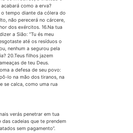
e acabará como a erva?
o o tempo diante da cólera do
lto, não perecerá no cárcere,
hor dos exércitos. 16.Na tua
dizer a Sião: “Tu és meu
esgotaste até os resíduos o
riou, nenhum a segurou pela
ia? 20.Teus filhos jazem
 ameaças de teu Deus.
 toma a defesa de seu povo:
 pô-lo na mão dos tiranos, na
ue se calca, como uma rua
mais verás penetrar em tua
te das cadeias que te prendem
sgatados sem pagamento”.