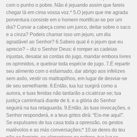
com o punho o pobre. Não é jejuando assim que fareis
chegar lá em cima vossa voz.* 5.O jejum que me agrada
porventura consiste em o homem mortificar-se por um
dia? Curvar a cabeça como um junco, deitar sobre o saco
e a cinza? Podeis chamar isso um jejum, um dia
agradável ao Senhor? 6.Sabeis qual é o jejum que eu
aprecio? – diz o Senhor Deus: é romper as cadeias
injustas, desatar as cordas do jugo, mandar embora livres
os oprimidos, e quebrar toda espécie de jugo. 7.É repartir
seu alimento com o esfaimado, dar abrigo aos infelizes
sem asilo, vestir os maltrapilhos, em lugar de desviar-se
de seu semelhante. 8.Então, tua luz surgirá como a
aurora, e tuas feridas não tardarão a cicatrizar-se; tua
justiça caminhará diante de ti, e a glória do Senhor
seguirá na tua retaguarda. 9.Então, às tuas invocações, o
Senhor responderá, e a teus gritos dirá: “Eis-me aqui!”.
Se expulsares de tua casa toda a opressão, os gestos
malévolos e as más conversações;* 10.se deres do teu