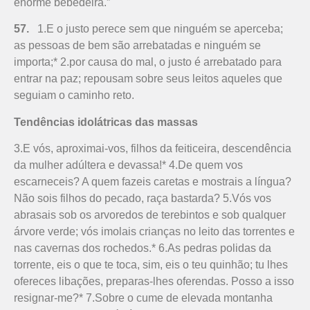
enorme bebedeira.”
57.
1.E o justo perece sem que ninguém se aperceba;
as pessoas de bem são arrebatadas e ninguém se
importa;* 2.por causa do mal, o justo é arrebatado para
entrar na paz; repousam sobre seus leitos aqueles que
seguiam o caminho reto.
Tendências idolátricas das massas
3.E vós, aproximai-vos, filhos da feiticeira, descendência
da mulher adúltera e devassa!* 4.De quem vos
escarneceis? A quem fazeis caretas e mostrais a língua?
Não sois filhos do pecado, raça bastarda? 5.Vós vos
abrasais sob os arvoredos de terebintos e sob qualquer
árvore verde; vós imolais crianças no leito das torrentes e
nas cavernas dos rochedos.* 6.As pedras polidas da
torrente, eis o que te toca, sim, eis o teu quinhão; tu lhes
ofereces libações, preparas-lhes oferendas. Posso a isso
resignar-me?* 7.Sobre o cume de elevada montanha