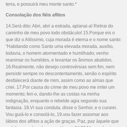
terra, e possuirá meu monte santo.*
Consolação dos fiéis aflitos
14.Será dito: Abri, abri a estrada, aplanai-a! Retirai do
caminho de meu povo todo obstáculo! 15.Porque eis o
que diz o Altíssimo, cuja morada é eterna e o nome santo:
“Habitando como Santo uma elevada morada, auxilio,
todavia, o homem atormentado e humilhado; venho
reanimar os humildes, e levantar os ânimos abatidos.
16.Realmente, não desejo controvérsias sem fim, nem
persistir sempre no descontentamento, senão o espírito
desfalecerá diante de mim, assim como as almas que
criei. 17.Por causa do crime de meu povo me irritei um
momento; feri-o, dando-lhe as costas na minha
indignação, enquanto o rebelde agia segundo sua
fantasia. 18.Vi sua conduta, disse o Senhor, e o curarei.
Vou guiá-lo e consolá-lo, 19.vou fazer assomar aos
lábios dos aflitos a ação de graças. Paz, paz àquele que