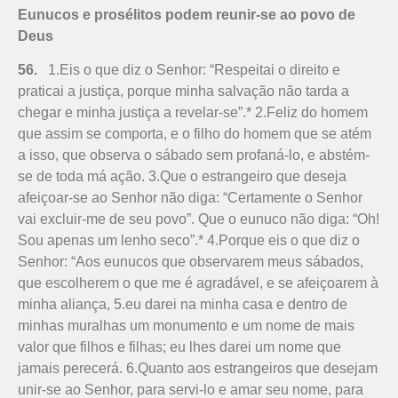
Eunucos e prosélitos podem reunir-se ao povo de
Deus
56.
1.Eis o que diz o Senhor: “Respeitai o direito e
praticai a justiça, porque minha salvação não tarda a
chegar e minha justiça a revelar-se”.* 2.Feliz do homem
que assim se comporta, e o filho do homem que se atém
a isso, que observa o sábado sem profaná-lo, e abstém-
se de toda má ação. 3.Que o estrangeiro que deseja
afeiçoar-se ao Senhor não diga: “Certamente o Senhor
vai excluir-me de seu povo”. Que o eunuco não diga: “Oh!
Sou apenas um lenho seco”.* 4.Porque eis o que diz o
Senhor: “Aos eunucos que observarem meus sábados,
que escolherem o que me é agradável, e se afeiçoarem à
minha aliança, 5.eu darei na minha casa e dentro de
minhas muralhas um monumento e um nome de mais
valor que filhos e filhas; eu lhes darei um nome que
jamais perecerá. 6.Quanto aos estrangeiros que desejam
unir-se ao Senhor, para servi-lo e amar seu nome, para