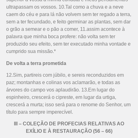
ultrapassam os vossos. 10.Tal como a chuva e a neve
caem do céu e para lá não volvem sem ter regado a terra,
sem a ter fecundado, e feito germinar as plantas, sem dar
o grão a semear e o pão a comer, 11.assim acontece à
palavra que minha boca profere: não volta sem ter
produzido seu efeito, sem ter executado minha vontade e
cumprido sua missão.*
De volta a terra prometida
12.Sim, partireis com júbilo, e sereis reconduzidos em
paz; montanhas e colinas vos aclamarão, e todas as
árvores do campo vos aplaudirão. 13.Em lugar do
espinheiro, crescerá o cipreste, em lugar da urtiga,
crescerá a murta; isso será para o renome do Senhor, um
título para sempre imperecível.
III – COLEÇÃO DE PROFECIAS RELATIVAS AO
EXÍLIO E À RESTAURAÇÃO (56 – 66)