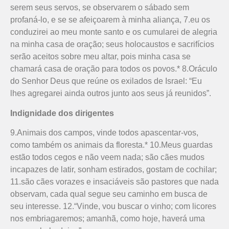
serem seus servos, se observarem o sábado sem
profaná-lo, e se se afeiçoarem à minha aliança, 7.eu os
conduzirei ao meu monte santo e os cumularei de alegria
na minha casa de oração; seus holocaustos e sacrifícios
serão aceitos sobre meu altar, pois minha casa se
chamará casa de oração para todos os povos.* 8.Oráculo
do Senhor Deus que reúne os exilados de Israel: “Eu
lhes agregarei ainda outros junto aos seus já reunidos”.
Indignidade dos dirigentes
9.Animais dos campos, vinde todos apascentar-vos,
como também os animais da floresta.* 10.Meus guardas
estão todos cegos e não veem nada; são cães mudos
incapazes de latir, sonham estirados, gostam de cochilar;
11.são cães vorazes e insaciáveis são pastores que nada
observam, cada qual segue seu caminho em busca de
seu interesse. 12.“Vinde, vou buscar o vinho; com licores
nos embriagaremos; amanhã, como hoje, haverá uma