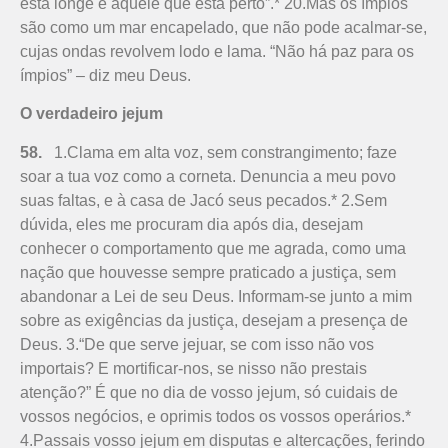
está longe e àquele que está perto”.* 20.Mas os ímpios
são como um mar encapelado, que não pode acalmar-se,
cujas ondas revolvem lodo e lama. “Não há paz para os
ímpios” – diz meu Deus.
O verdadeiro jejum
58.
1.Clama em alta voz, sem constrangimento; faze
soar a tua voz como a corneta. Denuncia a meu povo
suas faltas, e à casa de Jacó seus pecados.* 2.Sem
dúvida, eles me procuram dia após dia, desejam
conhecer o comportamento que me agrada, como uma
nação que houvesse sempre praticado a justiça, sem
abandonar a Lei de seu Deus. Informam-se junto a mim
sobre as exigências da justiça, desejam a presença de
Deus. 3.“De que serve jejuar, se com isso não vos
importais? E mortificar-nos, se nisso não prestais
atenção?” É que no dia de vosso jejum, só cuidais de
vossos negócios, e oprimis todos os vossos operários.*
4.Passais vosso jejum em disputas e altercações, ferindo