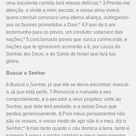
uma suculenta comida fará vossas delícias.* 3.Prestai-me
atenção, e vinde a mim; escutai, e vossa alma viverá:
quero concluir convosco uma eterna aliança, outorgando-
vos os favores prometidos a Davi.* 4.Farei de ti um
testemunho para os povos, um condutor soberano das
nações;* 5.conclamarás povos que nunca conheceste, e
nações que te ignoravam acorrerão a ti, por causa do
Senhor, teu Deus, e do Santo de Israel que fará tua
glória.
Buscar o Senhor
6.Buscai o Senhor, já que ele se deixa encontrar; invocai-
o, já que está perto. 7.Renuncie o malvado a seu
comportamento, e o pecador a seus projetos; volte ao
Senhor, que dele terá piedade, e a nosso Deus que
perdoa generosamente. 8.Pois meus pensamentos não
são os vossos, e vosso modo de agir não é o meu, diz o
Senhor;* 9.mas tanto quanto o céu domina a terra, tanto é
superior à vossa a minha conduta e meus pensamentos