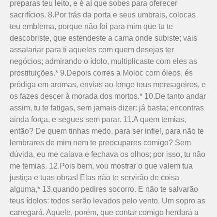
preparas teu leito, e é aí que sobes para oferecer
sacrifícios. 8.Por trás da porta e seus umbrais, colocas
teu emblema, porque não foi para mim que tu te
descobriste, que estendeste a cama onde subiste; vais
assalariar para ti aqueles com quem desejas ter
negócios; admirando o ídolo, multiplicaste com eles as
prostituições.* 9.Depois corres a Moloc com óleos, és
pródiga em aromas, envias ao longe teus mensageiros, e
os fazes descer à morada dos mortos.* 10.De tanto andar
assim, tu te fatigas, sem jamais dizer: já basta; encontras
ainda força, e segues sem parar. 11.A quem temias,
então? De quem tinhas medo, para ser infiel, para não te
lembrares de mim nem te preocupares comigo? Sem
dúvida, eu me calava e fechava os olhos; por isso, tu não
me temias. 12.Pois bem, vou mostrar o que valem tua
justiça e tuas obras! Elas não te servirão de coisa
alguma,* 13.quando pedires socorro. E não te salvarão
teus ídolos: todos serão levados pelo vento. Um sopro as
carregará. Aquele, porém, que contar comigo herdará a