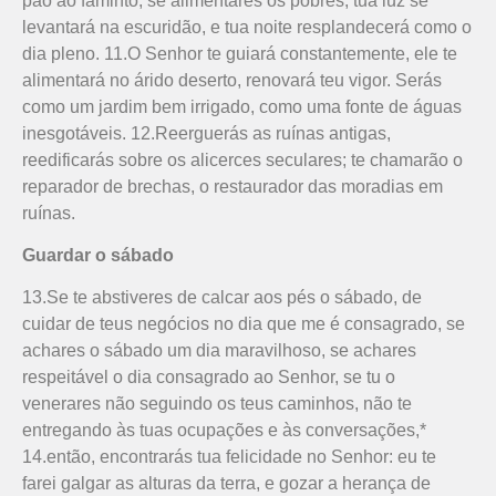
pão ao faminto, se alimentares os pobres, tua luz se
levantará na escuridão, e tua noite resplandecerá como o
dia pleno. 11.O Senhor te guiará constantemente, ele te
alimentará no árido deserto, renovará teu vigor. Serás
como um jardim bem irrigado, como uma fonte de águas
inesgotáveis. 12.Reerguerás as ruínas antigas,
reedificarás sobre os alicerces seculares; te chamarão o
reparador de brechas, o restaurador das moradias em
ruínas.
Guardar o sábado
13.Se te abstiveres de calcar aos pés o sábado, de
cuidar de teus negócios no dia que me é consagrado, se
achares o sábado um dia maravilhoso, se achares
respeitável o dia consagrado ao Senhor, se tu o
venerares não seguindo os teus caminhos, não te
entregando às tuas ocupações e às conversações,*
14.então, encontrarás tua felicidade no Senhor: eu te
farei galgar as alturas da terra, e gozar a herança de