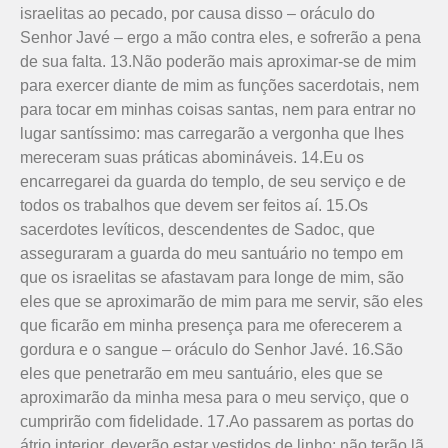
israelitas ao pecado, por causa disso – oráculo do
Senhor Javé – ergo a mão contra eles, e sofrerão a pena
de sua falta. 13.Não poderão mais aproximar-se de mim
para exercer diante de mim as funções sacerdotais, nem
para tocar em minhas coisas santas, nem para entrar no
lugar santíssimo: mas carregarão a vergonha que lhes
mereceram suas práticas abomináveis. 14.Eu os
encarregarei da guarda do templo, de seu serviço e de
todos os trabalhos que devem ser feitos aí. 15.Os
sacerdotes levíticos, descendentes de Sadoc, que
asseguraram a guarda do meu santuário no tempo em
que os israelitas se afastavam para longe de mim, são
eles que se aproximarão de mim para me servir, são eles
que ficarão em minha presença para me oferecerem a
gordura e o sangue – oráculo do Senhor Javé. 16.São
eles que penetrarão em meu santuário, eles que se
aproximarão da minha mesa para o meu serviço, que o
cumprirão com fidelidade. 17.Ao passarem as portas do
átrio interior, deverão estar vestidos de linho; não terão lã