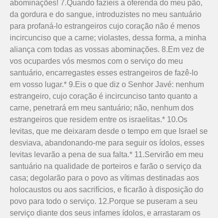
abominações! 7.Quando fazíeis a oferenda do meu pão,
da gordura e do sangue, introduzistes no meu santuário
para profaná-lo estrangeiros cujo coração não é menos
incircunciso que a carne; violastes, dessa forma, a minha
aliança com todas as vossas abominações. 8.Em vez de
vos ocupardes vós mesmos com o serviço do meu
santuário, encarregastes esses estrangeiros de fazê-lo
em vosso lugar.* 9.Eis o que diz o Senhor Javé: nenhum
estrangeiro, cujo coração é incircunciso tanto quanto a
carne, penetrará em meu santuário; não, nenhum dos
estrangeiros que residem entre os israelitas.* 10.Os
levitas, que me deixaram desde o tempo em que Israel se
desviava, abandonando-me para seguir os ídolos, esses
levitas levarão a pena de sua falta.* 11.Servirão em meu
santuário na qualidade de porteiros e farão o serviço da
casa; degolarão para o povo as vítimas destinadas aos
holocaustos ou aos sacrifícios, e ficarão à disposição do
povo para todo o serviço. 12.Porque se puseram a seu
serviço diante dos seus infames ídolos, e arrastaram os