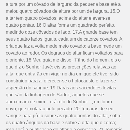
altura por um côvado de largura; da pequena base até a
maior, quatro côvados de altura por um de largura. 15.O
altar tem quatro côvados; acima do altar elevam-se
quatro pontas. 16.O altar forma um quadrado perfeito,
medindo doze côvados de lado. 17.A grande base tem
seus quatro lados iguais, cada um de catorze côvados. A
orla que faz a volta mede meio côvado; a base mede um
côvado ao redor. Os degraus do altar ficam voltados para
o oriente. 18.Meu guia me disse: “Filho do homem, eis o
que diz o Senhor Javé: eis as prescrições relativas ao
altar que entrarão em vigor no dia em que ele tiver sido
cons­truído para aí oferecer-se o holocausto e fazer-se
aspersão do sangue. 19.Darás aos sacerdotes levitas,
que são da linhagem de Sadoc, aqueles que se
aproximam de mim – oráculo do Senhor –, um touro
novo, que imolarão pelo pecado. 20.Tomarás de seu
sangue para pô-lo sobre as quatro pontas do altar, sobre
os quatro ângulos da base e sobre a orla que o cerca;
isso será a purificação do altar e a expiação. 21.Tomarás