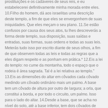
prostituições e os cadáveres de seus reis, e eu
estabelecerei definitivamente minha morada entre eles.
10.Filho do homem, dá aos israelitas uma descrição
deste templo, a fim de que eles se envergonhem de suas
iniquidades. Que eles meçam o seu plano. 11.Se estão
confusos por causa dos seus atos, tu lhes descreverás a
forma deste templo, sua disposição, suas saídas e
entradas, suas formas, suas ordens e todas as suas leis.
Meterás tudo isso por escrito diante de seus olhos, a fim
de que observem todas as leis e todas as regras que a
eles digam respeito e as ponham em prática.* 12.Eis a lei
do templo: no cume da montanha, todo o espaço que o
rodeia é área sagrada. Tal é a lei relativa ao templo.”
13.Eis as dimensões do altar em côvados cada côvado
medindo um côvado ordinário mais um palmo. A base
tem um côvado de altura por outro de largura; a orla, que
constitui a borda, e por todo o circuito, um palmo. Isso
para o lado do altar. 14.Desde a base, que se acha no
nível do solo, até a base inferior, tem dois côvados de