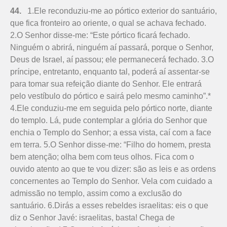
44.
1.Ele reconduziu-me ao pórtico exterior do santuário,
que fica fronteiro ao oriente, o qual se achava fechado.
2.O Senhor disse-me: “Este pórtico ficará fechado.
Ninguém o abrirá, ninguém aí passará, porque o Senhor,
Deus de Israel, aí passou; ele permanecerá fechado. 3.O
príncipe, entretanto, enquanto tal, poderá aí assentar-se
para tomar sua refeição dian­te do Senhor. Ele entrará
pelo vestíbulo do pórtico e sairá pelo mesmo caminho”.*
4.Ele conduziu-me em seguida pelo pórtico norte, diante
do templo. Lá, pude contemplar a glória do Senhor que
enchia o Templo do Senhor; a essa vista, caí com a face
em terra. 5.O Senhor disse-me: “Filho do homem, presta
bem atenção; olha bem com teus olhos. Fica com o
ouvido atento ao que te vou dizer: são as leis e as ordens
concernentes ao Templo do Senhor. Vela com cuidado a
admissão no templo, assim como a exclusão do
santuário. 6.Dirás a esses rebeldes israelitas: eis o que
diz o Senhor Javé: israelitas, basta! Chega de