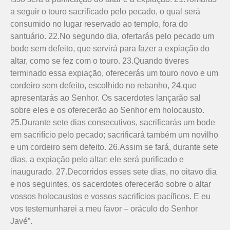
a seguir o touro sacrificado pelo pecado, o qual será
consumido no lugar reservado ao templo, fora do
santuário. 22.No segundo dia, ofertarás pelo pecado um
bode sem defeito, que servirá para fazer a expiação do
altar, como se fez com o touro. 23.Quando tiveres
terminado essa expiação, oferecerás um touro novo e um
cordeiro sem defeito, escolhido no rebanho, 24.que
apresentarás ao Senhor. Os sacerdotes lançarão sal
sobre eles e os oferecerão ao Senhor em holocausto.
25.Durante sete dias consecutivos, sa­crificarás um bode
em sacrifício pelo pe­cado; sacrificará também um novilho
e um cordeiro sem defeito. 26.Assim se fará, durante sete
dias, a expiação pelo altar: ele será purificado e
inaugurado. 27.Decorridos esses sete dias, no oitavo dia
e nos seguintes, os sacerdotes oferecerão sobre o altar
vossos holocaustos e vossos sacrifícios pacíficos. E eu
vos testemunharei a meu favor – oráculo do Senhor
Javé”.