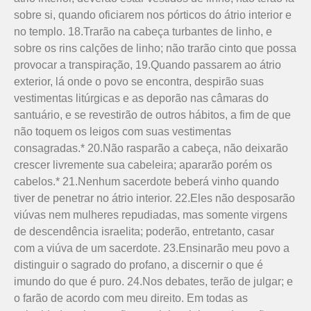
sobre si, quando oficiarem nos pórticos do átrio interior e
no templo. 18.Trarão na cabeça turbantes de linho, e
sobre os rins calções de linho; não trarão cinto que possa
provocar a transpiração, 19.Quando passarem ao átrio
exterior, lá onde o povo se encontra, despirão suas
vestimentas litúrgicas e as deporão nas câmaras do
santuário, e se revestirão de outros hábitos, a fim de que
não toquem os leigos com suas vestimentas
consagradas.* 20.Não rasparão a cabeça, não deixarão
crescer livremente sua cabeleira; apararão porém os
cabelos.* 21.Nenhum sacerdote beberá vinho quando
tiver de penetrar no átrio interior. 22.Eles não desposarão
viúvas nem mulheres repudiadas, mas somente virgens
de descendência israe­lita; poderão, entretanto, casar
com a viúva de um sacerdote. 23.Ensinarão meu povo a
distinguir o sagrado do profano, a discernir o que é
imundo do que é puro. 24.Nos debates, terão de julgar; e
o farão de acordo com meu direito. Em todas as