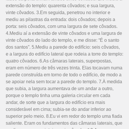
extensão do templo: quarenta côvados; e sua largura,
vinte côvados. 3.Em seguida, penetrou no interior e
mediu as pilastras da entrada: dois côvados; depois a
porta: seis côvados, com uma largura de sete côvados.
4.Mediu aí a extensão de vinte côvados e uma largura de
vinte côvados do lado do templo, e me disse: “É o santo
dos santos”. 5.Mediu a parede do edifício: seis côvados,
e a largura do edifício lateral que rodeia a torre do templo:
quatro côvados. 6.As câmaras laterais, superpostas,
eram em número de três vezes trinta. Elas tocavam numa
parede construída em torno de todo o edi­fício, de modo a
se apoiar nela sem tocar a parede do templo. 7.À medida
que subia, a largura aumentava de um andar a outro,
porque o templo tinha uma galeria circular em cada
andar, de sorte que a largura do edifício era mais
considerável em cima; subia-se do andar inferior ao
superior pelo meio. 8.Eu vi em redor do templo uma fiada
saliente. Eram os fundamentos das câmaras laterais, que