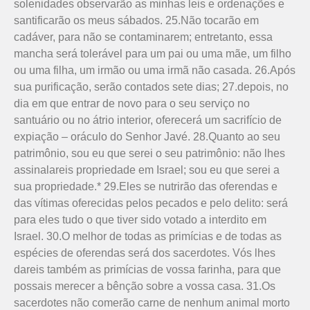
solenidades observarão as minhas leis e ordenações e
santificarão os meus sábados. 25.Não tocarão em
cadáver, para não se contaminarem; entretanto, essa
mancha será tolerável para um pai ou uma mãe, um filho
ou uma filha, um irmão ou uma irmã não casada. 26.Após
sua purificação, serão contados sete dias; 27.depois, no
dia em que entrar de novo para o seu serviço no
santuário ou no átrio interior, oferecerá um sacrifício de
expiação – oráculo do Senhor Javé. 28.Quanto ao seu
patrimônio, sou eu que serei o seu patrimônio: não lhes
assinalareis propriedade em Israel; sou eu que serei a
sua propriedade.* 29.Eles se nutrirão das oferendas e
das vítimas oferecidas pelos pecados e pelo delito: será
para eles tudo o que tiver sido votado a interdito em
Israel. 30.O melhor de todas as primícias e de todas as
espécies de oferendas será dos sacerdotes. Vós lhes
dareis também as primícias de vossa farinha, para que
possais merecer a bênção sobre a vossa casa. 31.Os
sacerdotes não comerão carne de nenhum animal morto