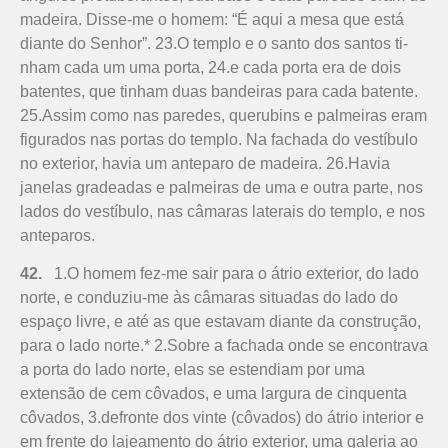
madeira. Disse-me o homem: “É aqui a mesa que está
diante do Senhor”. 23.O templo e o santo dos santos ti­
nham cada um uma porta, 24.e cada porta era de dois
batentes, que tinham duas bandeiras para cada batente.
25.Assim como nas paredes, querubins e palmeiras eram
figurados nas portas do templo. Na fachada do vestíbulo
no exterior, havia um anteparo de madeira. 26.Havia
janelas gradeadas e palmeiras de uma e outra parte, nos
lados do vestíbulo, nas câmaras laterais do templo, e nos
anteparos.
42.
1.O homem fez-me sair para o átrio exterior, do lado
norte, e conduziu-me às câmaras situadas do lado do
espaço livre, e até as que estavam diante da construção,
para o lado norte.* 2.Sobre a fachada onde se encontrava
a porta do lado norte, elas se estendiam por uma
extensão de cem côvados, e uma largura de cinquenta
côvados, 3.defronte dos vinte (côvados) do átrio interior e
em frente do lajeamento do átrio exterior, uma galeria ao