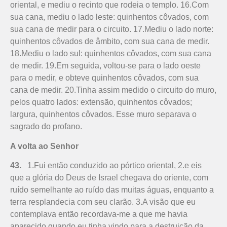
oriental, e mediu o recinto que rodeia o templo. 16.Com
sua cana, mediu o lado leste: qui­nhentos côvados, com
sua cana de medir para o circuito. 17.Mediu o lado norte:
quinhentos côvados de âmbito, com sua cana de medir.
18.Mediu o lado sul: qui­nhentos côvados, com sua cana
de medir. 19.Em seguida, voltou-se para o lado oeste
para o medir, e obteve quinhentos côvados, com sua
cana de medir. 20.Tinha assim medido o circuito do muro,
pelos quatro lados: extensão, quinhentos côvados;
largura, quinhentos côvados. Esse muro separava o
sagrado do profano.
A volta ao Senhor
43.
1.Fui então conduzido ao pórtico oriental, 2.e eis
que a glória do Deus de Israel chegava do oriente, com
ruído semelhante ao ruído das muitas águas, enquanto a
terra resplandecia com seu clarão. 3.A visão que eu
contemplava então recordava-me a que me havia
aparecido quando eu tinha vindo para a destruição da