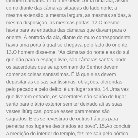
também câmaras. 11.Diante delas corria uma ala, assim
como diante das câmaras situadas do lado norte; a
mesma extensão, a mesma largura, as mesmas saídas, a
mesma disposição, as mesmas portas. 12.O mesmo
havia para as entradas das câmaras que davam para o
oriente. À entrada da ala, diante do muro correspondente,
havia uma porta à qual se chegava pelo lado do oriente.
13.O homem disse-me: “As câmaras do norte e as do sul,
que dão para o espaço livre, são câmaras santas, onde
os sacerdotes que se aproximam do Senhor devem
comer as coisas santíssimas. É lá que eles devem
depositar as coisas santíssimas: oblações, oferendas
pelo pecado e pelo delito; é um lugar santo. 14.Uma vez
que tiverem entrado, os sacerdotes não sairão do lugar
santo para o átrio exterior sem ter deixado ali as suas
vestes litúrgicas, porque esses paramentos são
sagrados. Eles se revestirão de outros hábitos para
penetrar nos lugares destinados ao povo”. 15.Ao concluir
a medição do interior do templo, fez-me sair pelo pórtico