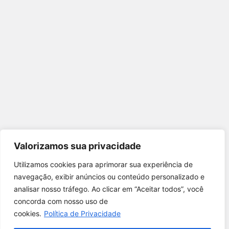
Valorizamos sua privacidade
Utilizamos cookies para aprimorar sua experiência de
Utilizamos cookies para oferecer melhor
navegação, exibir anúncios ou conteúdo personalizado e
experiência, melhorar o desempenho, analisar
analisar nosso tráfego. Ao clicar em “Aceitar todos”, você
como você interage em nosso site e
concorda com nosso uso de
personalizar conteúdo.
cookies.
Política de Privacidade