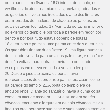
outra parte: cem côvados. 16.O interior do templo, os
vestíbulos do átrio, os limiares, as janelas gradeadas e
as galerias em volta nos três lados diante dos limiares
eram forradas de madeira, do chão até as janelas, as
quais estavam fechadas. 17.Acima da porta, no interior e
no exterior do templo, e por toda a parede em redor, por
dentro e por fora, tudo estava coberto de figuras:
18.querubins e palmas, uma palma entre dois querubins.
Os querubins tinham duas faces: 19.uma figura humana
de um lado, voltada para uma das palmeiras, e uma face
de leão voltada para outra palmeira, do outro lado,
esculpidas em relevo em toda a volta do templo.
20.Desde o piso até acima da porta, havia
representações de querubins e palmeiras, assim como
na parede do templo. 21.A porta do templo era de
ângulos retos. Diante do santuário, havia alguma coisa
como um altar de madeira. 22.Sua altura era de três
côvados, enquanto a largura era de dois côvados. Havia
ângulos protuberantes; sua base e suas paredes eram de