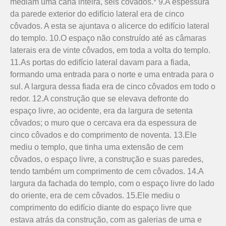
mediam uma cana inteira, seis côvados.* 9.A espessura
da parede exterior do edifício lateral era de cinco
côvados. A esta se ajuntava o alicerce do edifício lateral
do templo. 10.O espaço não construído até as câmaras
laterais era de vinte côvados, em toda a volta do templo.
11.As portas do edifício lateral davam para a fiada,
formando uma entrada para o norte e uma entrada para o
sul. A largura dessa fiada era de cinco côvados em todo o
redor. 12.A construção que se elevava defronte do
espaço livre, ao ocidente, era da largura de setenta
côvados; o muro que o cercava era da espessura de
cinco côvados e do comprimento de noventa. 13.Ele
mediu o templo, que tinha uma extensão de cem
côvados, o espaço livre, a construção e suas paredes,
tendo também um comprimento de cem côvados. 14.A
largura da fachada do templo, com o espaço livre do lado
do oriente, era de cem côvados. 15.Ele mediu o
comprimento do edifício diante do espaço livre que
estava atrás da construção, com as galerias de uma e