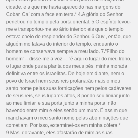
cidade, e a que me havia aparecido nas margens do
Cobar. Caí com a face em terra.* 4.A glória do Senhor
penetrou no templo pela porta oriental. 5.O espírito levou-
me e transportou-me ao átrio interior: eis que o templo
estava cheio do resplendor do Se­nhor. 6.Ouvi, então, que
alguém me falava do interior do templo, enquanto o
homem se conservava sempre a meu lado. 7.“Filho do
homem” – disse-me a voz –, “é aqui o lugar do meu trono,
o lugar onde pus a planta dos meus pés, minha morada
definitiva entre os israelitas. De hoje em diante, nem o
povo de Israel nem seus reis profanarão mais o meu
santo nome pelas suas fornicações nem pelos cadáveres
de seus reis, seus lugares altos, 8.pondo seu limiar junto
ao meu limiar, e sua porta junto à minha porta, não
havendo entre mim e eles senão um muro. É assim que
manchavam o meu santo nome pelas abominações que
cometiam. Por isso, exterminei-os em minha cólera.*
9.Mas, doravante, eles afastarão de mim as suas