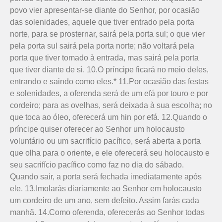
povo vier apresentar-se diante do Senhor, por ocasião
das solenidades, aquele que tiver entrado pela porta
norte, para se prosternar, sairá pela porta sul; o que vier
pela porta sul sairá pela porta norte; não voltará pela
porta que tiver tomado à entrada, mas sairá pela porta
que tiver diante de si. 10.O príncipe ficará no meio deles,
entrando e saindo como eles.* 11.Por ocasião das festas
e solenidades, a oferenda será de um efá por touro e por
cordeiro; para as ovelhas, será deixada à sua escolha; no
que toca ao óleo, oferecerá um hin por efá. 12.Quando o
príncipe quiser oferecer ao Senhor um holocausto
voluntário ou um sacrifício pacífico, será aberta a porta
que olha para o oriente, e ele oferecerá seu holocausto e
seu sacrifício pacífico como faz no dia do sábado.
Quando sair, a porta será fechada imediatamente após
ele. 13.Imolarás diaria­mente ao Senhor em holocausto
um cordeiro de um ano, sem defeito. Assim farás cada
manhã. 14.Como oferenda, oferecerás ao Senhor todas