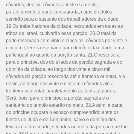
côvados; dez mil côvados a leste e a oeste,
paralelamente à parte consagrada, cujos produtos
servirão para o sustento dos trabalhadores da cidade.
19.Os traba­lhadores da cidade, recrutados em todas as
tribos de Israel, cultivarão essa porção. 20.O total da
parte reservada com vinte e cinco mil côvados por vinte e
cinco mil, tereis reservado para domínio da cidade, uma
parte igual ao quarto da porção santa. 21.O resto será
para o príncipe, dos dois lados da porção sagrada e do
domínio da cidade, ao longo dos vinte e cinco mil
côvados da porção reservada até a fronteira oriental, e a
oeste, ao longo dos vinte e cinco mil côvados até a
fronteira ocidental, paralelamente às (outras) partes.
Será, pois, para o príncipe; a porção sagrada e o
santuário do templo estarão no meio. 22.Assim, a parte
do príncipe ocupará o espaço compreendido entre os
limites de Judá e de Benjamim, salvo o domínio dos
levitas e o da cidade, situados no meio da porção que lhe
tocar. 23.Para o resto das tribos: da fronteira oriental à