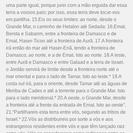
uma parte igual, porque jurei com a mão erguida dar essa
terra a vossos pais; por isso, essa terra deve tocar-vos
em partilha. 15.Eis os seus limites: ao norte, desde o
Grande Mar, o caminho de Hetalon até Sedada: 16.Emat,
Berota e Sabarim, entre a fronteira de Damasco e de
Emat, Haser-Ticon até a fronteira de Aurã. 17.A fronteira
irá então do mar até Haser-Enã, tendo a fronteira de
Damasco, ao norte, e a de Emat. Isto ao norte. 18.A leste,
entre Aurã e Damasco e entre Galaad e a terra de Israel,
o Jordão servirá de limite desde a fronteira norte até o
mar oriental e para o lado de Tamar. Isto ao leste.* 19.A
costa sul irá, para o oriente, desde Tamar até as águas de
Meriba de Cades e até a torrente para o Grande Mar. Isto
para o lado meridio­nal.* 20.A oeste, o Grande Mar, desde
a fronteira até a frente da entrada de Emat. Isto ao oeste”.
21.“Partilhareis esta terra entre vós, segundo as tribos de
Israel.* 22.Vós as distribuireis por sorte a vós e aos
estrangeiros residentes entre vós e que têm lançado raiz