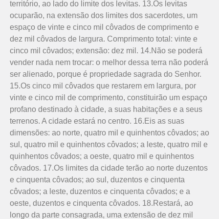
território, ao lado do limite dos levitas. 13.Os levitas
ocuparão, na extensão dos limites dos sacerdotes, um
espaço de vinte e cinco mil côvados de comprimento e
dez mil côvados de largura. Comprimento total: vinte e
cinco mil côvados; extensão: dez mil. 14.Não se poderá
vender nada nem trocar: o melhor dessa terra não poderá
ser alienado, porque é propriedade sagrada do Senhor.
15.Os cinco mil côvados que restarem em largura, por
vinte e cinco mil de comprimento, constituirão um espaço
profano destinado à cidade, a suas habi­tações e a seus
terrenos. A cidade estará no centro. 16.Eis as suas
dimensões: ao norte, quatro mil e quinhentos côvados; ao
sul, quatro mil e quinhentos côvados; a leste, quatro mil e
quinhentos côvados; a oeste, quatro mil e quinhentos
côvados. 17.Os limites da cidade terão ao norte duzentos
e cinquenta côvados; ao sul, duzentos e cinquenta
côvados; a leste, duzentos e cinquenta côvados; e a
oeste, duzentos e cinquenta côvados. 18.Restará, ao
longo da parte consagrada, uma extensão de dez mil