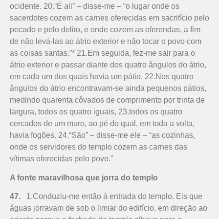
ocidente. 20.“É ali” – disse-me – “o lugar onde os
sacerdotes cozem as carnes oferecidas em sacrifício pelo
pecado e pelo delito, e onde cozem as oferendas, a fim
de não levá-las ao átrio exterior e não tocar o povo com
as coisas santas.”* 21.Em seguida, fez-me sair para o
átrio exterior e passar diante dos quatro ângulos do átrio,
em cada um dos quais havia um pátio. 22.Nos quatro
ângulos do átrio encontravam-se ainda pequenos pátios,
medindo quarenta côvados de comprimento por trinta de
largura, todos os quatro iguais, 23.todos os quatro
cercados de um muro, ao pé do qual, em toda a volta,
havia fogões. 24.“São” – disse-me ele – “as cozinhas,
onde os servidores do templo cozem as carnes das
vítimas oferecidas pelo povo.”
A fonte maravilhosa que jorra do templo
47.
1.Conduziu-me então à entrada do templo. Eis que
águas jorravam de sob o limiar do edifício, em direção ao