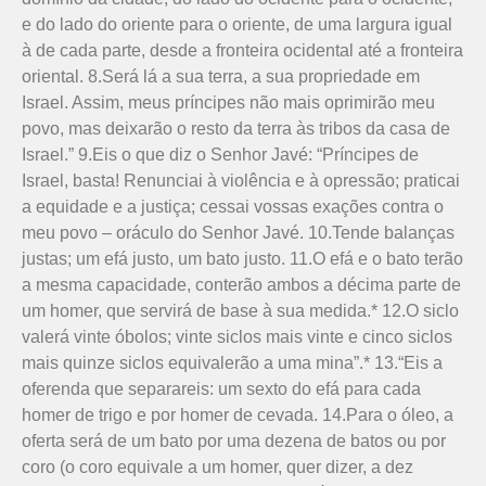
e do lado do oriente para o oriente, de uma largura igual
à de cada parte, desde a fronteira ocidental até a fronteira
oriental. 8.Será lá a sua terra, a sua propriedade em
Israel. Assim, meus príncipes não mais oprimirão meu
povo, mas deixarão o resto da terra às tribos da casa de
Israel.” 9.Eis o que diz o Senhor Javé: “Príncipes de
Israel, basta! Renunciai à violência e à opressão; praticai
a equidade e a justiça; cessai vossas exações contra o
meu povo – oráculo do Senhor Javé. 10.Tende balanças
justas; um efá justo, um bato justo. 11.O efá e o bato terão
a mesma capacidade, conterão ambos a décima parte de
um homer, que servirá de base à sua medida.* 12.O siclo
valerá vinte óbolos; vinte siclos mais vinte e cinco siclos
mais quinze siclos equivalerão a uma mina”.* 13.“Eis a
oferenda que separareis: um sexto do efá para cada
homer de trigo e por homer de cevada. 14.Para o óleo, a
oferta será de um bato por uma dezena de batos ou por
coro (o coro equivale a um homer, quer dizer, a dez