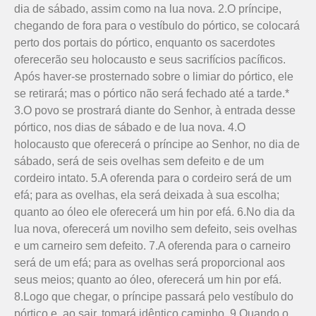
dia de sábado, assim como na lua nova. 2.O príncipe,
chegando de fora para o vestíbulo do pórtico, se colocará
perto dos portais do pórtico, enquanto os sacerdotes
oferecerão seu holocausto e seus sacrifícios pacíficos.
Após haver-se prosternado sobre o limiar do pórtico, ele
se retirará; mas o pórtico não será fechado até a tarde.*
3.O povo se prostrará diante do Senhor, à entrada desse
pórtico, nos dias de sábado e de lua nova. 4.O
holocausto que oferecerá o príncipe ao Senhor, no dia de
sábado, será de seis ovelhas sem defeito e de um
cordeiro intato. 5.A oferenda para o cordeiro será de um
efá; para as ovelhas, ela será deixada à sua escolha;
quanto ao óleo ele oferecerá um hin por efá. 6.No dia da
lua nova, oferecerá um novilho sem defeito, seis ovelhas
e um carneiro sem defeito. 7.A oferenda para o carneiro
será de um efá; para as ovelhas será proporcional aos
seus meios; quanto ao óleo, oferecerá um hin por efá.
8.Logo que chegar, o príncipe passará pelo vestíbulo do
pórtico e, ao sair, tomará idêntico caminho. 9.Quando o