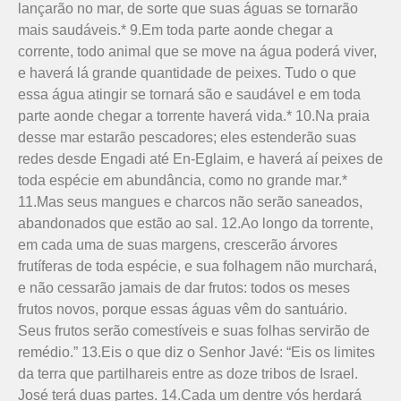
lançarão no mar, de sorte que suas águas se tornarão
mais saudáveis.* 9.Em toda parte aonde chegar a
corrente, todo animal que se move na água poderá viver,
e haverá lá grande quantidade de peixes. Tudo o que
essa água atingir se tornará são e saudável e em toda
parte aonde chegar a torrente haverá vida.* 10.Na praia
desse mar estarão pescadores; eles estenderão suas
redes desde Engadi até En-Eglaim, e haverá aí peixes de
toda espécie em abundância, como no grande mar.*
11.Mas seus mangues e charcos não serão saneados,
abandonados que estão ao sal. 12.Ao longo da torrente,
em cada uma de suas margens, crescerão árvores
frutíferas de toda espécie, e sua folhagem não murchará,
e não cessarão jamais de dar frutos: todos os meses
frutos novos, porque essas águas vêm do santuário.
Seus frutos serão comestíveis e suas folhas servirão de
remédio.” 13.Eis o que diz o Senhor Javé: “Eis os limites
da terra que partilhareis entre as doze tribos de Israel.
José terá duas partes. 14.Cada um dentre vós herdará