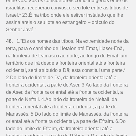
entre vós. Vós os considerareis como indígenas entre os
israelitas: receberão convosco seu lote entre as tribos de
Israel.* 23.É na tribo onde ele estiver instalado que lhe
assinalareis o seu lote ao estrangeiro – oráculo do
Senhor Javé.”
48.
1.“Eis os nomes das tribos. Na extremidade norte da
terra, para o caminho de Hetalon até Emat, Haser-Enã,
na fronteira de Damasco ao norte, ao longo de Emat, um
território que irá desde a fronteira oriental até a fronteira
ocidental, será atribuído a Dã; esta cons­titui uma parte.*
2.Do lado do limite de Dã, da fronteira oriental até a
fronteira ocidental, a parte de Aser. 3.Ao lado da fronteira
de Aser, da fronteira oriental até a fronteira ocidental, a
parte de Neftali. 4.Ao lado da fronteira de Neftali, da
fronteira oriental até a fronteira ocidental, a parte de
Manassés. 5.Do lado do limite de Manassés, da fronteira
orien­tal até a fronteira ocidental, a parte de Efraim. 6.Do
lado do limite de Efraim, da fronteira oriental até a
fronteira ocidental, a parte de Rúben. 7.Do lado do limite