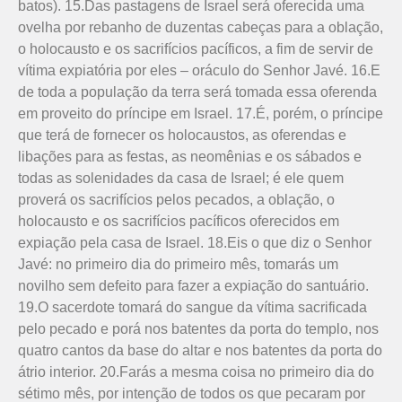
batos). 15.Das pastagens de Israel será oferecida uma
ovelha por rebanho de duzentas cabeças para a oblação,
o holocausto e os sacrifícios pacíficos, a fim de servir de
vítima expiatória por eles – oráculo do Senhor Javé. 16.E
de toda a população da terra será tomada essa oferenda
em proveito do príncipe em Israel. 17.É, porém, o príncipe
que terá de fornecer os holocaustos, as oferendas e
libações para as festas, as neomênias e os sábados e
todas as solenidades da casa de Israel; é ele quem
proverá os sacrifícios pelos pecados, a oblação, o
holocausto e os sacrifícios pacíficos oferecidos em
expiação pela casa de Israel. 18.Eis o que diz o Senhor
Javé: no primeiro dia do primeiro mês, tomarás um
novilho sem defeito para fazer a expiação do santuário.
19.O sacerdote tomará do sangue da vítima sacrificada
pelo pecado e porá nos batentes da porta do templo, nos
quatro cantos da base do altar e nos batentes da porta do
átrio interior. 20.Farás a mesma coisa no primeiro dia do
sétimo mês, por intenção de todos os que pecaram por