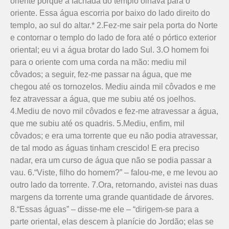
oriente porque a fachada do templo olhava para o
oriente. Essa água escorria por baixo do lado direito do
templo, ao sul do altar.* 2.Fez-me sair pela porta do Norte
e contornar o templo do lado de fora até o pórtico exterior
oriental; eu vi a água brotar do lado Sul. 3.O homem foi
para o oriente com uma corda na mão: mediu mil
côvados; a seguir, fez-me passar na água, que me
chegou até os tornozelos. Mediu ainda mil côvados e me
fez atravessar a água, que me subiu até os joelhos.
4.Mediu de novo mil côvados e fez-me atravessar a água,
que me subiu até os quadris. 5.Mediu, enfim, mil
côvados; e era uma torrente que eu não podia atravessar,
de tal modo as águas tinham crescido! E era preciso
nadar, era um curso de água que não se podia passar a
vau. 6.“Viste, filho do homem?” – falou-me, e me levou ao
outro lado da torrente. 7.Ora, retornando, avistei nas duas
margens da torrente uma grande quantidade de árvores.
8.“Essas águas” – disse-me ele – “dirigem-se para a
parte oriental, elas descem à planície do Jordão; elas se