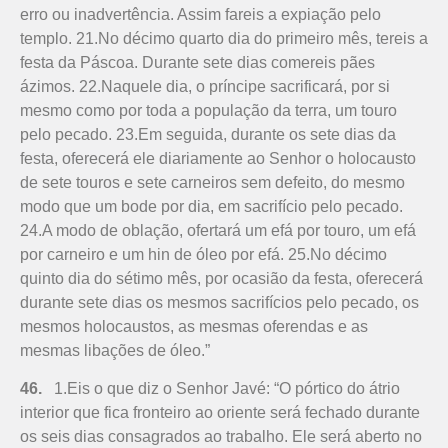
erro ou inadvertência. Assim fareis a expiação pelo
templo. 21.No décimo quarto dia do primeiro mês, tereis a
festa da Páscoa. Durante sete dias comereis pães
ázimos. 22.Naquele dia, o príncipe sacrificará, por si
mesmo como por toda a população da terra, um touro
pelo pecado. 23.Em seguida, durante os sete dias da
festa, oferecerá ele diariamente ao Senhor o holocausto
de sete touros e sete carneiros sem defeito, do mesmo
modo que um bode por dia, em sacrifício pelo pecado.
24.A modo de oblação, ofertará um efá por touro, um efá
por carneiro e um hin de óleo por efá. 25.No décimo
quinto dia do sétimo mês, por ocasião da festa, oferecerá
durante sete dias os mesmos sacrifícios pelo pecado, os
mesmos holocaustos, as mesmas oferendas e as
mesmas libações de óleo.”
46.
1.Eis o que diz o Senhor Javé: “O pórtico do átrio
interior que fica fronteiro ao oriente será fechado durante
os seis dias consagrados ao trabalho. Ele será aberto no