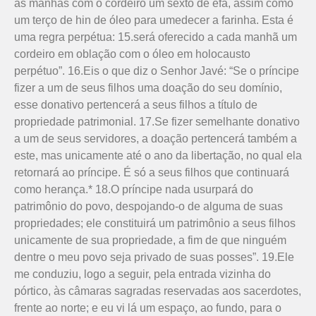
as manhãs com o cordeiro um sexto de efá, assim como
um terço de hin de óleo para umedecer a farinha. Esta é
uma regra perpétua: 15.será oferecido a cada manhã um
cordeiro em oblação com o óleo em holocausto
perpétuo”. 16.Eis o que diz o Senhor Javé: “Se o príncipe
fizer a um de seus filhos uma doação do seu domínio,
esse donativo pertencerá a seus filhos a título de
propriedade patrimonial. 17.Se fizer seme­lhante donativo
a um de seus servidores, a doação pertencerá também a
este, mas unicamente até o ano da libertação, no qual ela
retornará ao príncipe. É só a seus filhos que continuará
como herança.* 18.O príncipe nada usurpará do
patrimônio do povo, despojando-o de alguma de suas
propriedades; ele constituirá um patrimônio a seus filhos
unicamente de sua propriedade, a fim de que ninguém
dentre o meu povo seja privado de suas posses”. 19.Ele
me conduziu, logo a seguir, pela entrada vizinha do
pórtico, às câmaras sagradas reservadas aos sacerdotes,
frente ao norte; e eu vi lá um espaço, ao fundo, para o