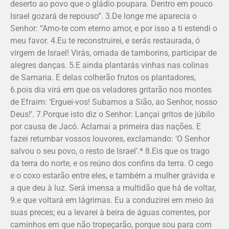
deserto ao povo que o gládio poupara. Dentro em pouco
Israel gozará de repouso”. 3.De longe me aparecia o
Senhor: “Amo-te com eterno amor, e por isso a ti estendi o
meu favor. 4.Eu te reconstruirei, e serás restaurada, ó
virgem de Israel! Virás, ornada de tamborins, participar de
alegres danças. 5.E ainda plantarás vinhas nas colinas
de Samaria. E delas colherão frutos os plantadores,
6.pois dia virá em que os veladores gritarão nos montes
de Efraim: ‘Erguei-vos! Subamos a Sião, ao Senhor, nosso
Deus!’. 7.Porque isto diz o Senhor: Lançai gritos de júbilo
por causa de Jacó. Aclamai a primeira das nações. E
fazei retumbar vossos louvores, exclamando: ‘O Senhor
salvou o seu povo, o resto de Israel’.* 8.Eis que os trago
da terra do norte, e os reúno dos confins da terra. O cego
e o coxo estarão entre eles, e também a mulher grávida e
a que deu à luz. Será imensa a multidão que há de voltar,
9.e que voltará em lágrimas. Eu a conduzirei em meio às
suas preces; eu a levarei à beira de águas correntes, por
caminhos em que não tropeçarão, porque sou para com