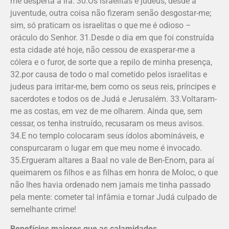
me desperta a ira. 30.Os israelitas e judeus, desde a
juventude, outra coisa não fizeram senão desgostar-me;
sim, só praticam os israelitas o que me é odioso –
oráculo do Senhor. 31.Desde o dia em que foi construída
esta cidade até hoje, não cessou de exasperar-me a
cólera e o furor, de sorte que a repilo de minha presença,
32.por causa de todo o mal cometido pelos israelitas e
judeus para irritar-me, bem como os seus reis, príncipes e
sacerdotes e todos os de Judá e Jerusalém. 33.Voltaram-
me as costas, em vez de me olharem. Ainda que, sem
cessar, os tenha instruído, recusaram os meus avisos.
34.E no templo colocaram seus ídolos abomináveis, e
conspurcaram o lugar em que meu nome é invocado.
35.Ergueram altares a Baal no vale de Ben-Enom, para aí
queimarem os filhos e as filhas em honra de Moloc, o que
não lhes havia ordenado nem jamais me tinha passado
pela mente: cometer tal infâmia e tornar Judá culpado de
semelhante crime!
Benefícios maiores que as calamidades