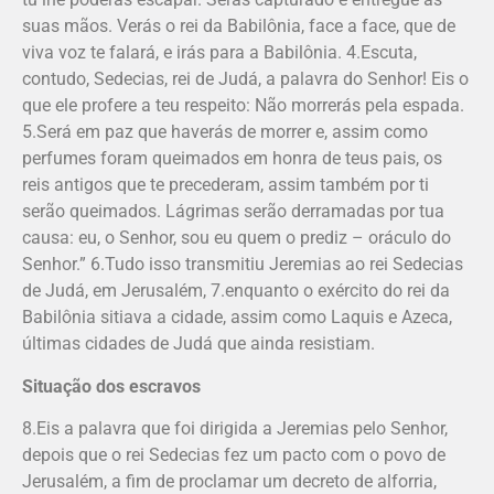
suas mãos. Verás o rei da Babilônia, face a face, que de
viva voz te falará, e irás para a Babilônia. 4.Escuta,
contudo, Sedecias, rei de Judá, a palavra do Senhor! Eis o
que ele profere a teu respeito: Não morrerás pela espada.
5.Será em paz que haverás de morrer e, assim como
perfumes foram queimados em honra de teus pais, os
reis antigos que te precederam, assim também por ti
serão queimados. Lágrimas serão derramadas por tua
causa: eu, o Senhor, sou eu quem o prediz – oráculo do
Senhor.” 6.Tudo isso transmitiu Jeremias ao rei Sedecias
de Judá, em Jerusalém, 7.enquanto o exército do rei da
Babilônia sitiava a cidade, assim como Laquis e Azeca,
últimas cidades de Judá que ainda resistiam.
Situação dos escravos
8.Eis a palavra que foi dirigida a Je­remias pelo Senhor,
depois que o rei Sedecias fez um pacto com o povo de
Jerusalém, a fim de proclamar um decreto de alforria,