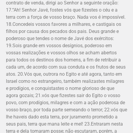
contrato de venda, dirigi ao Senhor a seguinte oração:
17.“Ah! Senhor Javé, fostes vós que fizestes o céu e a
terra com a força de vosso braço. Nada vos é impossível.
18.Concedeis vossos favores a milhares, e castigais os
filhos por causa dos pecados dos pais. Deus grande e
poderoso que tendes o nome de Javé dos exércitos:
19.Sois grande em vossos desígnios, poderoso em
vossas realizações e vossos olhos se acham abertos
para todos os destinos dos homens, a fim de retribuir a
cada um, de acordo com sua conduta e os frutos de seus
atos. 20.Vós que, outrora no Egito e até agora, tanto em
Israel como no estrangeiro, também realizastes milagres
e prodígios, e conquistastes o nome glorioso de que
agora gozais; 21.vós que fizestes sair do Egito o vosso
povo, com prodígios, milagres e com a ação poderosa de
vosso braço, por toda parte semeando o terror; 22.vós que
lhe haveis dado esta terra, por juramento prometido a
seus pais, terra que mana leite e mel! 23.Entraram nesta
terra e dela tomaram posse; não escutaram, porém, a