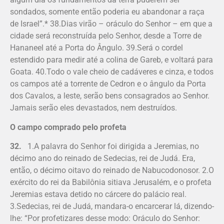
sondados, somente então poderia eu abandonar a raça
de Israel”.* 38.Dias virão – oráculo do Senhor – em que a
cidade será reconstruída pelo Senhor, desde a Torre de
Hananeel até a Porta do Ângulo. 39.Será o cordel
estendido para medir até a colina de Gareb, e voltará para
Goata. 40.Todo o vale cheio de cadáveres e cinza, e todos
os campos até a torrente de Cedron e o ângulo da Porta
dos Cavalos, a leste, serão bens consagrados ao Senhor.
Jamais serão eles devastados, nem destruídos.
O campo comprado pelo profeta
32.
1.A palavra do Senhor foi dirigida a Jeremias, no
décimo ano do reinado de Sedecias, rei de Judá. Era,
então, o décimo oitavo do reinado de Nabucodonosor. 2.O
exército do rei da Babilônia sitiava Jerusalém, e o profeta
Jeremias estava detido no cárcere do palácio real.
3.Sedecias, rei de Judá, mandara-o encarcerar lá, dizendo-
lhe: “Por profetizares desse modo: Oráculo do Senhor: