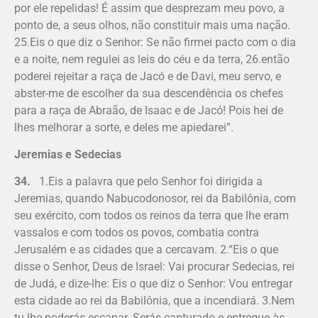
por ele repelidas! É assim que desprezam meu povo, a
ponto de, a seus olhos, não cons­tituir mais uma nação.
25.Eis o que diz o Senhor: Se não firmei pacto com o dia
e a noite, nem regulei as leis do céu e da terra, 26.então
poderei rejeitar a raça de Jacó e de Davi, meu servo, e
abster-me de escolher da sua descendência os chefes
para a raça de Abraão, de Isaac e de Jacó! Pois hei de
lhes melhorar a sorte, e deles me apiedarei”.
Jeremias e Sedecias
34.
1.Eis a palavra que pelo Senhor foi dirigida a
Jeremias, quando Na­bucodonosor, rei da Babilônia, com
seu exército, com todos os reinos da terra que lhe eram
vassalos e com todos os povos, combatia contra
Jerusalém e as cidades que a cercavam. 2.“Eis o que
disse o Senhor, Deus de Israel: Vai procurar Sedecias, rei
de Judá, e dize-lhe: Eis o que diz o Senhor: Vou entregar
esta cidade ao rei da Babilônia, que a incendiará. 3.Nem
tu lhe poderás escapar. Serás capturado e entregue às