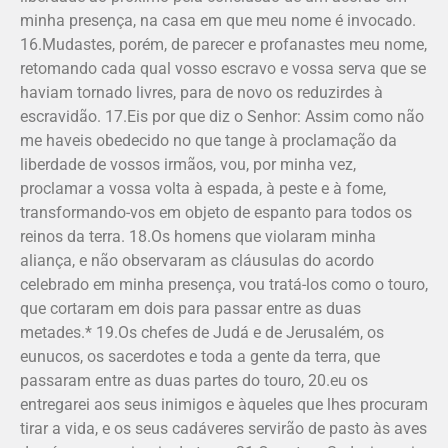
minha presença, na casa em que meu nome é invocado.
16.Mudastes, porém, de parecer e profanastes meu nome,
retomando cada qual vosso escravo e vossa serva que se
haviam tornado livres, para de novo os reduzirdes à
escravidão. 17.Eis por que diz o Senhor: Assim como não
me haveis obedecido no que tange à proclamação da
liberdade de vossos irmãos, vou, por minha vez,
proclamar a vossa volta à espada, à peste e à fome,
transformando-vos em objeto de espanto para todos os
reinos da terra. 18.Os homens que violaram minha
aliança, e não observaram as cláusulas do acordo
celebrado em minha presença, vou tratá-los como o touro,
que cortaram em dois para passar entre as duas
metades.* 19.Os chefes de Judá e de Jerusalém, os
eunucos, os sacerdotes e toda a gente da terra, que
passaram entre as duas partes do touro, 20.eu os
entregarei aos seus inimigos e àqueles que lhes procuram
tirar a vida, e os seus cadáveres servirão de pasto às aves