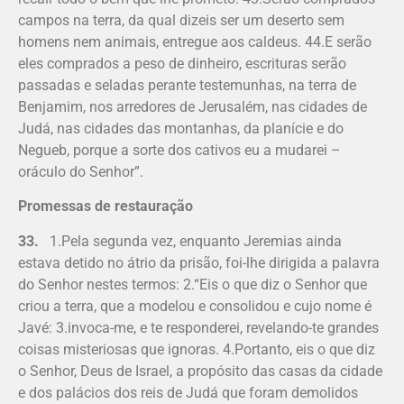
campos na terra, da qual dizeis ser um deserto sem
homens nem animais, entregue aos caldeus. 44.E serão
eles comprados a peso de dinheiro, escrituras serão
passadas e seladas perante testemunhas, na terra de
Benjamim, nos arredores de Jerusalém, nas cidades de
Judá, nas cidades das montanhas, da planície e do
Negueb, porque a sorte dos cativos eu a mudarei –
oráculo do Senhor”.
Promessas de restauração
33.
1.Pela segunda vez, enquanto Jere­mias ainda
estava detido no átrio da prisão, foi-lhe dirigida a palavra
do Senhor nestes termos: 2.“Eis o que diz o Senhor que
criou a terra, que a modelou e consolidou e cujo nome é
Javé: 3.invoca-me, e te responderei, revelando-te grandes
coisas misteriosas que ignoras. 4.Portanto, eis o que diz
o Senhor, Deus de Israel, a propósito das casas da cidade
e dos palácios dos reis de Judá que foram demolidos