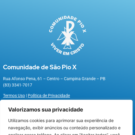
Comunidade de São Pio X
Rua Afonso Pena, 61 – Centro – Campina Grande – PB
(83) 3341-7017
Termos Uso
|
Política de Privacidade
Valorizamos sua privacidade
Utilizamos cookies para aprimorar sua experiência de
Utilizamos cookies para oferecer melhor
navegação, exibir anúncios ou conteúdo personalizado e
experiência, melhorar o desempenho, analisar
analisar nosso tráfego. Ao clicar em “Aceitar todos”, você