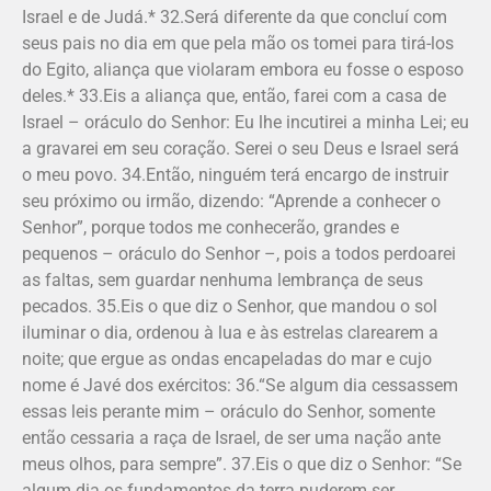
Israel e de Judá.* 32.Será diferente da que concluí com
seus pais no dia em que pela mão os tomei para tirá-los
do Egito, aliança que violaram embora eu fosse o esposo
deles.* 33.Eis a aliança que, então, farei com a casa de
Israel – oráculo do Senhor: Eu lhe incutirei a minha Lei; eu
a gravarei em seu coração. Serei o seu Deus e Israel será
o meu povo. 34.Então, ninguém terá encargo de instruir
seu próximo ou irmão, dizendo: “Aprende a conhecer o
Senhor”, porque todos me conhecerão, grandes e
pequenos – oráculo do Senhor –, pois a todos perdoarei
as faltas, sem guardar nenhuma lembrança de seus
pecados. 35.Eis o que diz o Senhor, que mandou o sol
iluminar o dia, ordenou à lua e às estrelas clarearem a
noite; que ergue as ondas encapeladas do mar e cujo
nome é Javé dos exércitos: 36.“Se algum dia cessassem
essas leis perante mim – oráculo do Senhor, somente
então cessaria a raça de Israel, de ser uma nação ante
meus olhos, para sempre”. 37.Eis o que diz o Senhor: “Se
algum dia os fundamentos da terra puderem ser