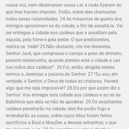
vossa voz, nem observaram vossa Lei, e nada fizeram do
que lhes havíeis imposto. Então, sobre eles chamastes
todas essas calamidades. 24.As máquinas de guerra dos
inimigos aproximam-se da cidade, a fim de assaltá-la. Vai
ser entregue a cidade aos caldeus que a assaltam pela
espada, pela fome e pela peste. O que predissestes,
realiza-se. Vede! 25.Não obstante, vós me dissestes,
Senhor Javé, que comprasse o campo a peso de dinheiro,
perante testemunha, quando prestes está a cidade a cair
nas mãos dos caldeus!”. 26.Foi, então, dirigida nestes
termos a Jeremias a palavra do Senhor: 27.“Eu sou, em
verdade, o Senhor, o Deus de todas as criaturas. Haverá
algo que me seja impossível? 28.Eis por que assim diz o
Senhor: Vou entregar esta cidade aos caldeus e ao rei da
Babilônia que dela se hão de apoderar. 29.Os assaltantes
caldeus penetrarão na cidade, eles lhe porão fogo e
incendiarão as casas, sobre cujos tetos foram feitos
sacrifícios a Baal e libações a deuses estranhos, o que