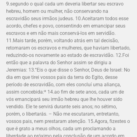
9.segundo o qual cada um deveria libertar seu escravo
hebreu, homem ou mulher, não conservando na
escravidão seus irmãos judeus. 10.Aceitaram todos esse
acordo, chefes e povo, consentindo em emancipar seus
escravos e em não mais conservá-los em servidão.
11.Mais tarde, porém, voltando atrás em tal decisão,
retomaram os escravos e mulheres, que haviam li­bertado,
redu­zindo-os novamente ao estado de escravidão. 12.Foi
então que a palavra do Senhor assim se dirigiu a
Jeremias: 13.“Eis o que disse o Senhor, Deus de Israel: No
dia em que tirei vossos pais da terra do Egito, desse
período de escravidão, com eles concluí uma aliança,
assim concebida:* 14.ao fim de sete anos, cada um de
vós emancipará seu irmão hebreu que lhe houver sido
vendido. Ele te servirá durante seis anos; no sétimo,
porém, o libertarás. – Não me escutaram, entretanto,
vossos pais, nem prestaram atenção. 15.Agora, fizestes o
que é grato a meus olhos, cada um proclamando a
liberdade ao próximo pela conclusão de um acordo em