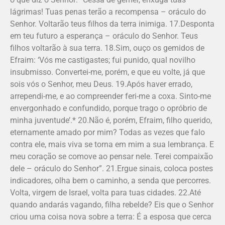
lágrimas! Tuas penas terão a recompensa – oráculo do
Senhor. Voltarão teus filhos da terra inimiga. 17.Desponta
em teu futuro a esperança – oráculo do Senhor. Teus
filhos voltarão à sua terra. 18.Sim, ouço os gemidos de
Efraim: ‘Vós me castigastes; fui punido, qual novilho
insubmisso. Convertei-me, porém, e que eu volte, já que
sois vós o Senhor, meu Deus. 19.Após haver errado,
arrependi-me, e ao compreender feri-me a coxa. Sinto-me
envergonhado e confundido, porque trago o opróbrio de
minha juventude’.* 20.Não é, porém, Efraim, filho querido,
eternamente amado por mim? Todas as vezes que falo
contra ele, mais viva se torna em mim a sua lembrança. E
meu coração se comove ao pensar nele. Terei compaixão
dele – oráculo do Senhor”. 21.Ergue sinais, coloca postes
indicadores, olha bem o caminho, a senda que percorres.
Volta, virgem de Israel, volta para tuas cidades. 22.Até
quando andarás vagando, filha rebelde? Eis que o Senhor
criou uma coisa nova sobre a terra: É a esposa que cerca