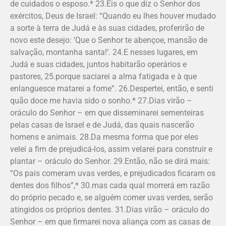
de cuidados o esposo.* 23.Eis o que diz o Senhor dos
exércitos, Deus de Israel: “Quando eu lhes houver mudado
a sorte à terra de Judá e às suas cidades, proferirão de
novo este desejo: ‘Que o Senhor te abençoe, mansão de
salvação, montanha santa!’. 24.E nesses lugares, em
Judá e suas cidades, juntos habitarão operários e
pastores, 25.porque saciarei a alma fatigada e à que
enlanguesce matarei a fome”. 26.Despertei, então, e senti
quão doce me havia sido o sonho.* 27.Dias virão –
oráculo do Senhor – em que disseminarei sementeiras
pelas casas de Israel e de Judá, das quais nascerão
homens e animais. 28.Da mesma forma que por eles
velei a fim de prejudicá-los, assim velarei para construir e
plantar – oráculo do Senhor. 29.Então, não se dirá mais:
“Os pais comeram uvas verdes, e prejudicados ficaram os
dentes dos filhos”,* 30.mas cada qual morrerá em razão
do próprio pecado e, se alguém comer uvas verdes, serão
atingidos os próprios dentes. 31.Dias virão – oráculo do
Se­nhor – em que firmarei nova aliança com as casas de