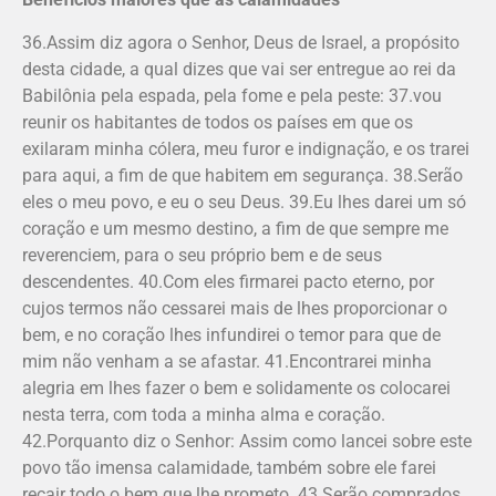
36.Assim diz agora o Senhor, Deus de Israel, a propósito
desta cidade, a qual dizes que vai ser entregue ao rei da
Babilônia pela espada, pela fome e pela peste: 37.vou
reunir os habitantes de todos os países em que os
exilaram minha cólera, meu furor e indignação, e os trarei
para aqui, a fim de que habitem em segurança. 38.Serão
eles o meu povo, e eu o seu Deus. 39.Eu lhes darei um só
coração e um mesmo destino, a fim de que sempre me
reverenciem, para o seu próprio bem e de seus
descendentes. 40.Com eles firmarei pacto eterno, por
cujos termos não cessarei mais de lhes proporcionar o
bem, e no coração lhes infundirei o temor para que de
mim não venham a se afastar. 41.Encontrarei minha
alegria em lhes fazer o bem e solidamen­te os colocarei
nesta terra, com toda a minha alma e coração.
42.Porquanto diz o Senhor: Assim como lancei sobre este
povo tão imensa calamidade, também sobre ele farei
recair todo o bem que lhe prometo. 43.Serão comprados