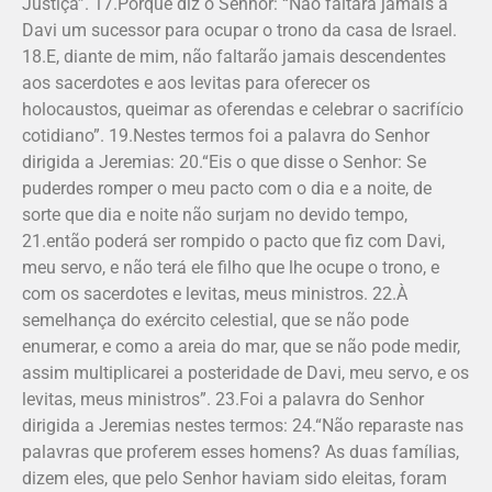
Justiça”. 17.Porque diz o Senhor: “Não faltará jamais a
Davi um sucessor para ocupar o trono da casa de Israel.
18.E, diante de mim, não faltarão jamais descendentes
aos sacerdotes e aos levitas para oferecer os
holocaustos, queimar as oferendas e celebrar o sacrifício
cotidiano”. 19.Nestes termos foi a palavra do Senhor
dirigida a Jeremias: 20.“Eis o que disse o Senhor: Se
puderdes romper o meu pacto com o dia e a noite, de
sorte que dia e noite não surjam no devido tempo,
21.então poderá ser rompido o pacto que fiz com Davi,
meu servo, e não terá ele filho que lhe ocupe o trono, e
com os sacerdotes e levitas, meus ministros. 22.À
semelhança do exército celestial, que se não pode
enumerar, e como a areia do mar, que se não pode medir,
assim multiplicarei a posteridade de Davi, meu servo, e os
levitas, meus ministros”. 23.Foi a palavra do Senhor
dirigida a Jere­mias nestes termos: 24.“Não reparaste nas
palavras que proferem esses homens? As duas famílias,
dizem eles, que pelo Senhor haviam sido eleitas, foram