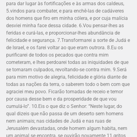
para dar lugar às fortificações e às armas dos caldeus,
5.vindos para combater, e para enchê-las de cadáveres
dos homens que firo em minha cólera, e por cuja malícia
desviei minha face dessa cidade. 6.Vou pensar-lhes as
feridas e curá-las, e proporcionar-lhes abundância de
felicidade e segurança. 7.Transformarei a sorte de Judá e
de Israel, e os farei voltar ao que eram outrora. 8.Eu os
purificarei de todos os pecados que contra mim
cometeram, e lhes perdoarei todas as iniquidades de que
se tornaram culpados, revoltando-se contra mim. 9.Será
para mim motivo de alegria, felicidade e glória diante de
todas as nações da terra, o saberem todo o bem com que
agraciei meu povo. Ficarão tomadas de receio e temor
por causa desse bem e da prosperidade de que vou
cumulá-lo”. 10.Eis o que diz o Senhor: “Neste lugar, do
qual dizeis que não passa de um deserto sem homens
nem animais; nas cidades de Judá e nas ruas de
Jerusalém devastadas, onde homem algum habita, nem
um animal se encontra, se ouvirão novamente 11.gritos