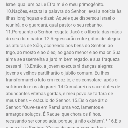
Israel qual um pai, e Efraim é o meu primogênito.
10.Nações, escutai a palavra do Senhor; levai a notícia às
ilhas longínquas e dizei: ‘Aquele que dispersou Israel o
reunirá, e o guardará, qual pastor o seu rebanho’.
11.Porquanto o Senhor resgata Jacó e o liberta das mãos
do seu dominador. 12.Regressarão entre gritos de alegria
às alturas de Sião, acorrendo aos bens do Senhor: ao
trigo, ao mosto e ao óleo, ao gado menor e ao maior. Sua
alma se assemelha a jardim bem regado, e sua fraqueza
cessará. 13.Então, a jovem executará danças alegres;
jovens e velhos partilharão o júbilo comum. Eu lhes
transformarei o luto em regozijo, e os consolarei após o
sofrimento e os alegrarei. 14.Cumularei os sacerdotes de
abundantes vítimas gordas, e meu povo se fartará de
meus bens – oráculo do Senhor. 15.Eis o que diz o
Senhor: “Ouve-se em Ramá uma voz, lamentos e
amargos soluços. É Raquel que chora os filhos,
recusando ser consolada, porque já não existem”.* 16.Eis
o que diz o Senhor: “Cessa de gemer, enxuga tuas