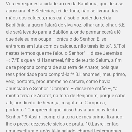
Vou entregar esta cidade ao rei da Babilônia, que dela se
apossará. 4.E Sedecias, rei de Judá, não se livrará das
mãos dos caldeus, mas cairá sob o poder do rei da
Babilônia, a quem falará de viva voz, olhar ante olhar. 5.E
ele será levado para a Babilônia, onde permanecerá até
que dele eu me ocupe – oráculo do Senhor. E, se
entrardes em luta com os caldeus, não tereis êxito”. 6.“Foi
nestes termos que me falou o Senhor” – disse Jeremias
–: 7.“Eis que virá Hanameel, filho de teu tio Selum, a fim
de te propor a compra de sua terra de Anatot, pois que
tens prioridade para comprá-la.”* 8.Hanameel, meu primo,
veio, portanto, procurar-me no cárcere, como havia
anunciado o Senhor. “Compra” – disse-me então –, “a
minha terra de Anatot, na terra de Benjamim, porque cabe
a ti, por direito de herança, resgatá-la. Compra-a,
portanto.” Compreendi que nisso havia um convite do
Senhor.* 9.Assim, comprei a terra de meu primo, fixando-
lhe o preço: dezessete siclos de prata. 10.Lavrei, então,
uma escritura e, após tê-la selado, chamei testemunhas