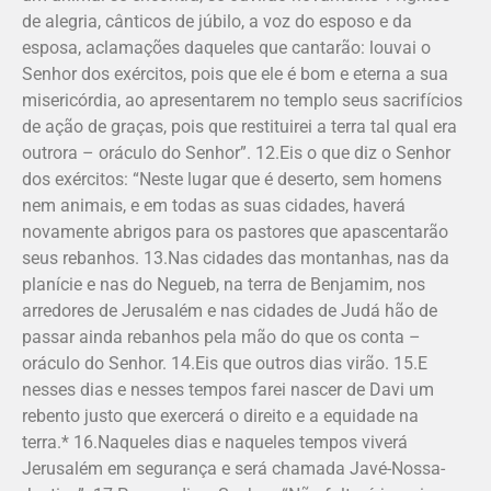
de alegria, cânticos de júbilo, a voz do esposo e da
esposa, aclamações daqueles que cantarão: louvai o
Senhor dos exércitos, pois que ele é bom e eterna a sua
misericórdia, ao apresentarem no templo seus sacrifícios
de ação de graças, pois que restituirei a terra tal qual era
outrora – oráculo do Senhor”. 12.Eis o que diz o Senhor
dos exércitos: “Neste lugar que é deserto, sem homens
nem animais, e em todas as suas cidades, haverá
novamente abrigos para os pastores que apascentarão
seus rebanhos. 13.Nas cidades das montanhas, nas da
planície e nas do Negueb, na terra de Benjamim, nos
arredores de Jerusalém e nas cidades de Judá hão de
passar ainda rebanhos pela mão do que os conta –
oráculo do Senhor. 14.Eis que outros dias virão. 15.E
nesses dias e nesses tempos farei nascer de Davi um
rebento justo que exercerá o direito e a equidade na
terra.* 16.Naqueles dias e naqueles tempos viverá
Jerusalém em segurança e será chamada Javé-Nossa-