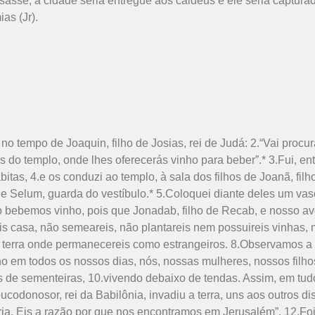
sse, a cidade seria entregue aos caldeus e ele seria capturado
as (Jr).
 no tempo de Joaquin, filho de Josias, rei de Judá: 2.“Vai procur
 do templo, onde lhes ofere­cerás vinho para beber”.* 3.Fui, ent
abitas, 4.e os conduzi ao templo, à sala dos filhos de Joanã, fi
e Selum, guarda do vestíbu­lo.* 5.Coloquei diante deles um vas
o bebemos vinho, pois que Jonadab, filho de Recab, e nosso av
eis casa, não semeareis, não plantareis nem possuireis vinhas
a terra onde permanecereis como estrangeiros. 8.Observamos a
 em todos os nossos dias, nós, nossas mulheres, nossos filhos
s de sementeiras, 10.vivendo debaixo de tendas. Assim, em tu
odonosor, rei da Babilônia, invadiu a terra, uns aos outros 
ria. Eis a razão por que nos encontramos em Jerusalém”. 12.Foi,