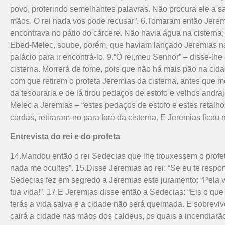
povo, proferindo semelhantes palavras. Não procura ele a s
mãos. O rei nada vos pode recusar”. 6.Tomaram então Jeremia
encontrava no pátio do cárcere. Não havia água na cisterna
Ebed-Melec, soube, porém, que haviam lançado Jeremias na 
palácio para ir encontrá-lo. 9.“Ó rei,meu Senhor” – disse-l
cisterna. Morrerá de fome, pois que não há mais pão na cid
com que retirem o profeta Jeremias da cisterna, antes que m
da tesouraria e de lá tirou pedaços de estofo e velhos andra
Melec a Jeremias – “estes pedaços de estofo e estes retalho
cordas, retiraram-no para fora da cisterna. E Je­remias ficou 
Entrevista do rei e do profeta
14.Mandou então o rei Sedecias que lhe trouxessem o profeta
nada me ocultes”. 15.Disse Jeremias ao rei: “Se eu te respo
Sedecias fez em segredo a Jeremias este juramento: “Pela 
tua vida!”. 17.E Jeremias disse então a Sedecias: “Eis o que 
terás a vida salva e a cidade não será queimada. E sobrevive
cairá a cidade nas mãos dos caldeus, os quais a incendiarão