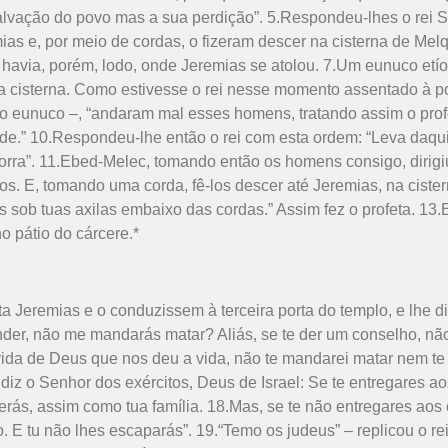
alvação do povo mas a sua perdição”. 5.Respondeu-lhes o rei 
s e, por meio de cordas, o fizeram descer na cisterna de Melqui
; havia, porém, lodo, onde Jeremias se atolou. 7.Um eunuco etí
cisterna. Como estivesse o rei nesse momento assentado à po
he o eunuco –, “andaram mal esses homens, tratando assim o pro
ade.” 10.Respondeu-lhe então o rei com esta ordem: “Leva daqui
orra”. 11.Ebed-Melec, tomando então os homens consigo, dirigiu
jos. E, tomando uma corda, fê-los descer até Jeremias, na ciste
s sob tuas axilas embaixo das cordas.” Assim fez o profeta. 13
no pátio do cárcere.*
 Jeremias e o conduzissem à terceira porta do templo, e lhe di
nder, não me mandarás matar? Aliás, se te der um conselho, não
vida de Deus que nos deu a vida, não te mandarei matar nem te
diz o Senhor dos exércitos, Deus de Israel: Se te entregares aos 
rás, assim como tua família. 18.Mas, se te não entregares aos of
. E tu não lhes escaparás”. 19.“Temo os judeus” – replicou o re