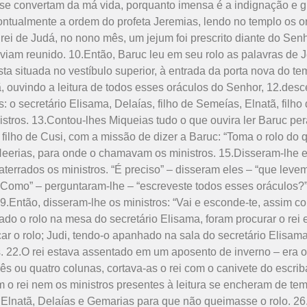
e se convertam da má vida, porquanto imensa é a indigna­ção e 
ontualmente a ordem do profeta Jeremias, lendo no templo os o
, rei de Judá, no nono mês, um jejum foi prescrito diante do Se
viam reunido. 10.Então, Baruc leu em seu rolo as palavras de
ta situada no vestíbulo superior, à entrada da porta nova do temp
ã, ouvindo a leitura de todos esses oráculos do Senhor, 12.desc
 o secretário Elisama, Delaías, filho de Semeías, Elnatã, filho
stros. 13.Contou-lhes Miqueias tudo o que ouvira ler Baruc per
, filho de Cusi, com a missão de dizer a Baruc: “Toma o rolo do 
 Neerias, para onde o chamavam os ministros. 15.Disseram-lhe en
aterrados os ministros. “É preciso” – disseram eles – “que leve
“Como” – perguntaram-lhe – “escreveste todos esses oráculos?”.
 19.Então, disseram-lhe os ministros: “Vai e esconde-te, assim
o o rolo na mesa do secretário Elisama, foram procurar o rei e
r o rolo; Judi, tendo-o apanhado na sala do secretário Elisama,
os. 22.O rei estava assentado em um aposento de inverno – era
ês ou quatro colunas, cortava-as o rei com o canivete do escri
em o rei nem os ministros presentes à leitura se encheram de te
 Elnatã, Delaías e Gemarias para que não queimasse o rolo. 26.