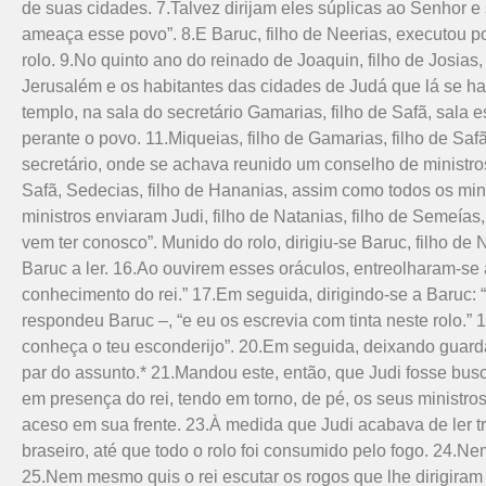
de suas cidades. 7.Talvez dirijam eles súplicas ao Senhor 
ameaça esse povo”. 8.E Baruc, filho de Neerias, exe­cutou p
rolo. 9.No quinto ano do reinado de Joaquin, filho de Josias
Jerusalém e os habitantes das cidades de Judá que lá se ha
templo, na sala do secretário Gamarias, filho de Safã, sala es
perante o povo. 11.Miqueias, filho de Gamarias, filho de Saf
secretário, onde se achava reunido um conselho de ministros:
Safã, Sedecias, filho de Hananias, assim como todos os mini
ministros enviaram Judi, filho de Natanias, filho de Semeías
vem ter conosco”. Munido do rolo, dirigiu-se Baruc, filho de
Baruc a ler. 16.Ao ouvirem esses oráculos, entreolharam-se 
conhecimento do rei.” 17.Em seguida, dirigindo-se a Baruc: 
respondeu Baruc –, “e eu os escrevia com tinta neste rolo.”
conheça o teu esconderijo”. 20.Em seguida, deixando guardad
par do assunto.* 21.Mandou este, então, que Judi fosse busca
em presença do rei, tendo em torno, de pé, os seus ministr
aceso em sua frente. 23.À medida que Judi acabava de ler tr
braseiro, até que todo o rolo foi consumido pelo fogo. 24.N
25.Nem mesmo quis o rei escutar os rogos que lhe dirigiram