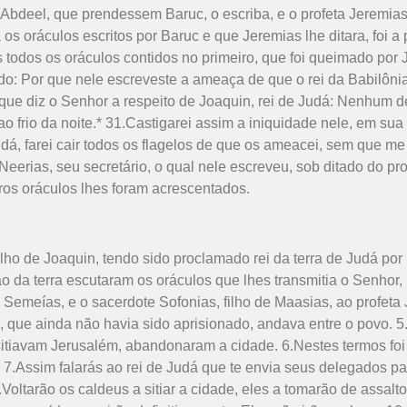
 de Abdeel, que prendessem Baruc, o escriba, e o profeta Jeremia
s oráculos escritos por Baruc e que Jeremias lhe ditara, foi a 
s todos os oráculos contidos no primeiro, que foi queimado por J
o: Por que nele escreveste a ameaça de que o rei da Babilônia v
 que diz o Senhor a respeito de Joaquin, rei de Judá: Nenhum
ao frio da noite.* 31.Castigarei assim a iniquidade nele, em su
udá, farei cair todos os flagelos de que os ameacei, sem que 
Neerias, seu secretário, o qual nele escreveu, sob ditado do pro
utros oráculos lhes foram acrescentados.
filho de Joaquin, tendo sido proclamado rei da terra de Judá po
 da terra escutaram os oráculos que lhes transmitia o Senhor, 
e Semeías, e o sacerdote Sofonias, filho de Maasias, ao profeta 
, que ainda não havia sido aprisionado, andava entre o povo. 5.
e sitiavam Jerusalém, abandonaram a cidade. 6.Nestes termos foi
: 7.Assim falarás ao rei de Judá que te envia seus delegados pa
8.Voltarão os caldeus a sitiar a cidade, eles a tomarão de assal