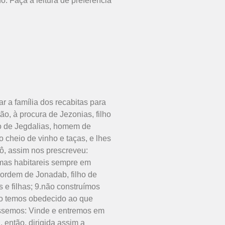
. Faça a leitura de preferencia
ar a família dos recabitas para
ão, à procura de Jezonias, filho
lho de Jegdalias, homem de
o cheio de vinho e taças, e lhes
ô, assim nos prescreveu:
, mas habitareis sempre em
 ordem de Jonadab, filho de
 e filhas; 9.não construímos
do temos obedecido ao que
dissemos: Vinde e entremos em
 então, dirigida assim a