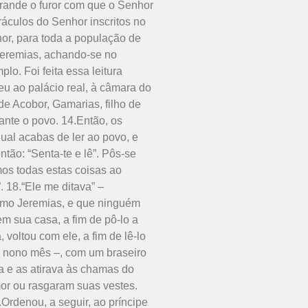
grande o furor com que o Senhor
ráculos do Senhor inscritos no
nhor, para toda a população de
 Jeremias, achando-se no
lo. Foi feita essa leitura
eu ao palácio real, à câmara do
 de Acobor, Gamarias, filho de
ante o povo. 14.Então, os
qual acabas de ler ao povo, e
tão: “Senta-te e lê”. Pôs-se
mos todas estas coisas ao
 18.“Ele me ditava” –
 como Jeremias, e que ninguém
m sua casa, a fim de pô-lo a
 voltou com ele, a fim de lê-lo
 o nono mês –, com um braseiro
ba e as atirava às chamas do
mor ou rasgaram suas vestes.
Ordenou, a seguir, ao príncipe