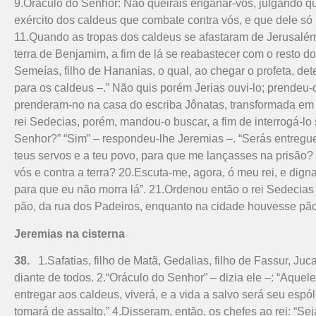
9.Oráculo do Senhor: Não queirais enganar-vos, julgando que
exército dos caldeus que combate contra vós, e que dele só 
11.Quando as tropas dos caldeus se afastaram de Jerusalém, 
terra de Benjamim, a fim de lá se reabastecer com o resto 
Semeías, filho de Hananias, o qual, ao chegar o profeta, dete
para os caldeus –.” Não quis porém Jerias ouvi-lo; prendeu-
prenderam-no na casa do escriba Jônatas, transformada em p
rei Sedecias, porém, mandou-o buscar, a fim de interrogá-lo
Senhor?” “Sim” – respondeu-lhe Jeremias –. “Serás entregue 
teus servos e a teu povo, para que me lançasses na prisão? 
vós e contra a terra? 20.Escuta-me, agora, ó meu rei, e dig
para que eu não morra lá”. 21.Ordenou então o rei Sedecias 
pão, da rua dos Padeiros, enquanto na cidade houvesse pão
Jeremias na cisterna
38.
1.Safatias, filho de Matã, Gedalias, filho de Fassur, Ju
dian­te de todos. 2.“Oráculo do Senhor” – dizia ele –: “Aquel
entregar aos caldeus, viverá, e a vida a salvo será seu espól
tomará de assalto.” 4.Disseram, então, os chefes ao rei: “S