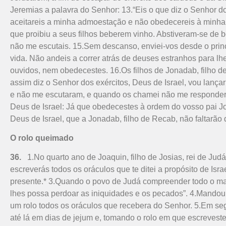
Jeremias a palavra do Senhor: 13.“Eis o que diz o Senhor do
aceitareis a minha admoestação e não obedecereis à minha 
que proibiu a seus filhos beberem vinho. Abstiveram-se de 
não me escutais. 15.Sem descanso, enviei-vos desde o princ
vida. Não andeis a correr atrás de deuses estranhos para lhes
ouvidos, nem obedecestes. 16.Os filhos de Jonadab, filho d
assim diz o Senhor dos exércitos, Deus de Israel, vou lança
e não me escutaram, e quando os chamei não me responderam”
Deus de Israel: Já que obedecestes à ordem do vosso pai J
Deus de Israel, que a Jonadab, filho de Recab, não faltarã
O rolo queimado
36.
1.No quarto ano de Joaquin, filho de Josias, rei de Judá
escreverás todos os oráculos que te ditei a propósito de Isr
presente.* 3.Quando o povo de Judá compreender todo o mal 
lhes possa perdoar as iniquidades e os pecados”. 4.Mandou e
um rolo todos os oráculos que recebera do Senhor. 5.Em segu
até lá em dias de jejum e, tomando o rolo em que escreveste