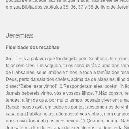
poupada e a cidade não seria queimada, mas se ele se recusa
em sua Bíblia dos capítulos 35, 36, 37 e 38 do livro de Jeremi
Jeremias
Fidelidade dos recabitas
35.
1.Eis a palavra que foi dirigida pelo Senhor a Jeremias,
falar com eles. Em seguida, tu os conduzirás a uma das salas
de Habsanias, seus irmãos e filhos, e toda a família dos rec
Deus, perto da sala dos chefes, acima da de Maasias, filho d
disse: “Bebei este vinho!”. 6.Responderam eles, porém: “Nã
Jamais bebereis vinho, vós e vossos filhos. 7.Não construir
tendas, a fim de que, por muito tempo, possais viver em um
Recab, nosso avô, em todos os pontos: abstemo-nos de vinho
casa para habitar nelas, não possuímos vinhas, nem campo
nosso avô Jonadab nos prescreveu. 11.Quando, porém, Nabuc
Jerusalém, a fim de escapar do exército dos caldeus e da Sí