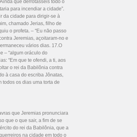
.Ainda que derrotásseis todo o
aria para incendiar a cidade”.
 da cidade para dirigir-se à
im, chamado Jerias, filho de
rquiu o profeta. – “Eu não passo
contra Jeremias, açoitaram-no e
permaneceu vários dias. 17.O
he – “algum oráculo do
: “Em que te ofendi, a ti, aos
tar o rei da Babilônia contra
do à casa do escriba Jônatas,
 todos os dias uma torta de
palavras que Jeremias pronunciara
o que o que sair, a fim de se
rcito do rei da Babilônia, que a
guerreiros na cidade em todo o