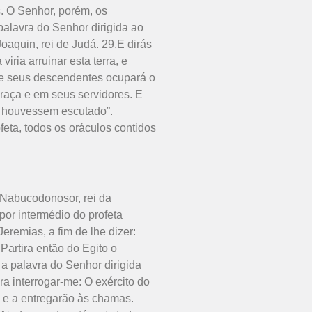
s. O Senhor, porém, os
palavra do Senhor dirigida ao
oaquin, rei de Judá. 29.E dirás
iria arruinar esta terra, e
 de seus descendentes ocupará o
a raça e em seus servidores. E
me houvessem escutado”.
feta, todos os oráculos contidos
r Nabucodonosor, rei da
por intermédio do profeta
Jeremias, a fim de lhe dizer:
Partira então do Egito o
 a palavra do Senhor dirigida
ra interrogar-me: O exército do
to e a entregarão às chamas.