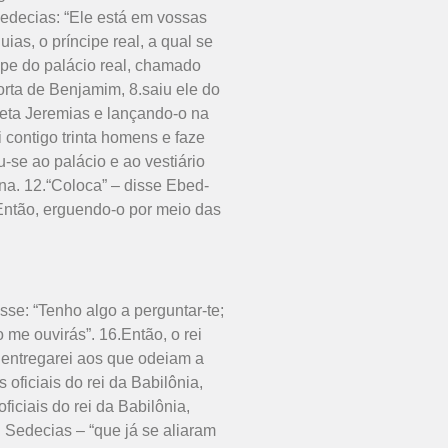
Sedecias: “Ele está em vossas
as, o príncipe real, a qual se
ope do palácio real, chamado
rta de Benjamim, 8.saiu ele do
feta Jeremias e lançando-o na
 contigo trinta homens e faze
-se ao palácio e ao vestiário
rna. 12.“Coloca” – disse Ebed-
.Então, erguendo-o por meio das
sse: “Tenho algo a perguntar-te;
 me ouvirás”. 16.Então, o rei
 entregarei aos que odeiam a
ofi­ciais do rei da Babilônia,
iciais do rei da Babilônia,
i Sedecias – “que já se aliaram