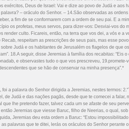
s exércitos, Deus de Israel: Vai e dize ao povo de Judá e aos 
palavra? – oráculo do Senhor. – 14.São observadas as ordens 
beber, a fim de se conformarem com a ordem de seu pai. E a mim
ípio os profetas, meus servos, para dizer-vos: Desviai-vos do
 render culto. Ficareis, então, na terra que vos dei, a vós e a
e Recab, respeitam as prescrições de seus pais, mas esse povo
r sobre Judá e os habitantes de Jerusalém os flagelos de que os
. 18.A seguir, disse Jeremias à família dos recabitas: “Eis o 
onadab, e observastes tudo o que vos prescreveu, 19.promete-v
o descendentes que se hão de conservar na minha presença”.*
, foi a palavra do Senhor dirigida a Jeremias, nestes termos: 2.
ael, de Judá e das nações pagãs, desde que te comecei a falar, 
que lhe pretendo fazer, talvez cada um se afaste de seu perve
ntão Jeremias que viesse Baruc, filho de Neerias, o qual, sob
ida, Jeremias deu esta ordem a Baruc: “Estou impossibilitado d
 as palavras que te ditei, lerás os oráculos do Senhor perante 