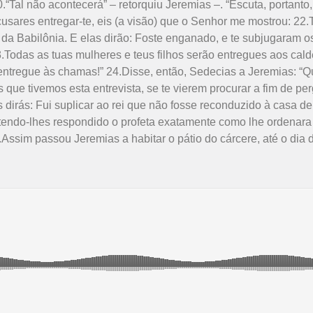
0.“Tal não acontecerá” – retorquiu Jeremias –. “Escuta, portanto
ecusares entregar-te, eis (a visão) que o Senhor me mostrou: 22
ei da Babilônia. E elas dirão: Foste enganado, e te subjugaram 
odas as tuas mulhe­res e teus filhos serão entregues aos cald
rá en­tregue às chamas!” 24.Disse, então, Sedecias a Jeremias: 
 que tivemos esta entrevista, se te vierem procurar a fim de pe
es dirás: Fui suplicar ao rei que não fosse reconduzido à casa d
o, tendo-lhes respondido o profeta exatamente como lhe ordenara
8.Assim passou Jeremias a habitar o pátio do cárcere, até o di