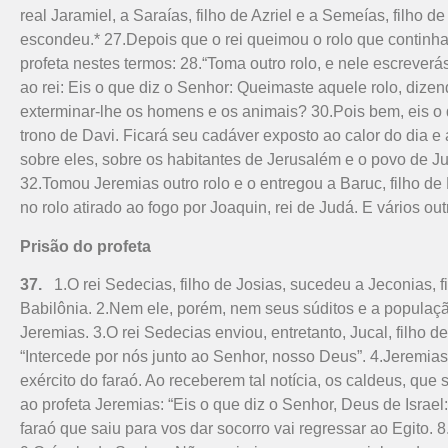
real Jaramiel, a Saraías, filho de Azriel e a Semeías, filho
escondeu.* 27.Depois que o rei queimou o rolo que continha o
profeta nestes termos: 28.“Toma outro rolo, e nele escreverá
ao rei: Eis o que diz o Senhor: Queimaste aquele rolo, dizend
exterminar-lhe os homens e os animais? 30.Pois bem, eis o
trono de Davi. Ficará seu cadáver exposto ao calor do dia e 
sobre eles, sobre os habitantes de Jerusalém e o povo de J
32.Tomou Jeremias outro rolo e o entregou a Baruc, filho de 
no rolo atirado ao fogo por Joaquin, rei de Judá. E vários o
Prisão do profeta
37.
1.O rei Sedecias, filho de Josias, sucedeu a Jeconias, 
Babilônia. 2.Nem ele, porém, nem seus súditos e a população
Jeremias. 3.O rei Sedecias enviou, entretanto, Jucal, filho d
“Intercede por nós junto ao Senhor, nosso Deus”. 4.Jeremias
exército do faraó. Ao receberem tal notícia, os caldeus, qu
ao profeta Jeremias: “Eis o que diz o Senhor, Deus de Israel
faraó que saiu para vos dar socorro vai regressar ao Egito. 