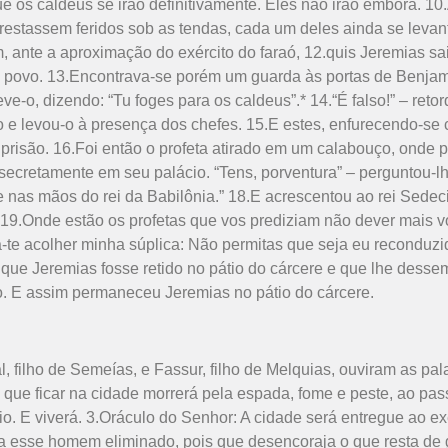
 os caldeus se irão definitivamente. Eles não irão embora. 10
restassem feridos sob as tendas, cada um deles ainda se levant
ante a aproximação do exército do faraó, 12.quis Jeremias sair
do povo. 13.Encontrava-se porém um guarda às portas de Benjam
ve-o, dizendo: “Tu foges para os cal­deus”.* 14.“É falso!” – reto
o e levou-o à presença dos chefes. 15.E estes, enfurecendo-se 
risão. 16.Foi então o profeta atirado em um cala­bouço, onde 
 secretamente em seu palácio. “Tens, porventura” – perguntou-l
nas mãos do rei da Babilônia.” 18.E acrescentou ao rei Sedecias
19.Onde estão os profetas que vos prediziam não dever mais vol
na-te acolher minha súplica: Não permitas que seja eu reconduzi
que Jeremias fosse retido no pátio do cárcere e que lhe dessem
. E assim permaneceu Jere­mias no pátio do cárcere.
cal, filho de Se­meías, e Fassur, filho de Melquias, ouviram as 
e que ficar na cidade morrerá pela espada, fome e peste, ao pass
io. E viverá. 3.Oráculo do Senhor: A cidade será entregue ao exé
eja esse homem eliminado, pois que desencoraja o que resta de 