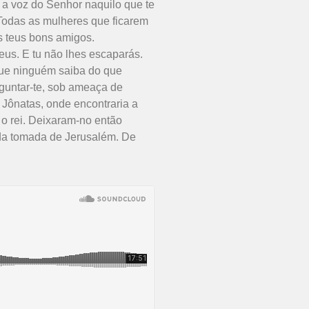
, a voz do Senhor naquilo que te
.Todas as mulheres que ficarem
os teus bons amigos.
eus. E tu não lhes escaparás.
“Que ninguém saiba do que
rguntar-te, sob ameaça de
e Jônatas, onde encontraria a
 o rei. Deixaram-no então
a da tomada de Jerusalém. De