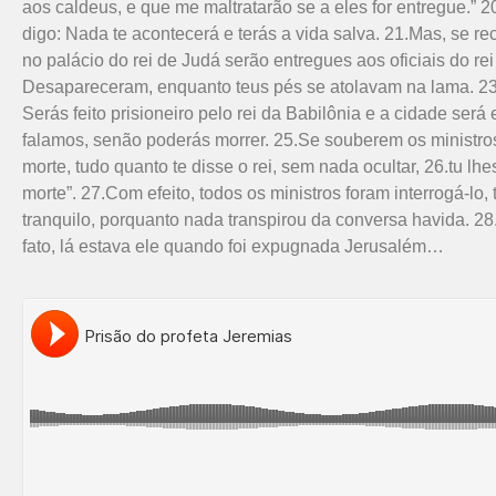
aos caldeus, e que me maltratarão se a eles for entregue.” 2
digo: Nada te acontecerá e terás a vida salva. 21.Mas, se r
no palácio do rei de Judá serão entregues aos oficiais do r
Desapareceram, enquanto teus pés se atolavam na lama. 23.T
Serás feito prisioneiro pelo rei da Babilônia e a cidade se
falamos, senão poderás morrer. 25.Se souberem os mi­nistros
morte, tudo quanto te disse o rei, sem nada ocultar, 26.tu lh
morte”. 27.Com efeito, todos os ministros foram interrogá-l
tranquilo, porquanto nada transpirou da conversa havi­da. 2
fato, lá estava ele quando foi expugnada Jerusalém…