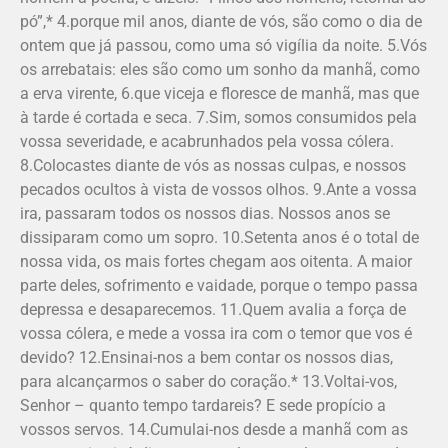
pó”,* 4.porque mil anos, diante de vós, são como o dia de
ontem que já passou, como uma só vigília da noite. 5.Vós
os arrebatais: eles são como um sonho da manhã, como
a erva virente, 6.que viceja e floresce de manhã, mas que
à tarde é cortada e seca. 7.Sim, somos consumidos pela
vossa severidade, e acabrunhados pela vossa cólera.
8.Colocastes diante de vós as nossas culpas, e nossos
pecados ocultos à vista de vossos olhos. 9.Ante a vossa
ira, passaram todos os nossos dias. Nossos anos se
dissiparam como um sopro. 10.Setenta anos é o total de
nossa vida, os mais fortes chegam aos oitenta. A maior
parte deles, sofrimento e vaidade, porque o tempo passa
depressa e desaparecemos. 11.Quem avalia a força de
vossa cólera, e mede a vossa ira com o temor que vos é
devido? 12.Ensinai-nos a bem contar os nossos dias,
para alcançarmos o saber do coração.* 13.Voltai-vos,
Senhor – quanto tempo tardareis? E sede propício a
vossos servos. 14.Cumulai-nos desde a manhã com as