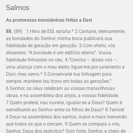
Salmos
As promessas messiânicas feitas a Davi
88.
(89) 1.Hino de Etã, ezraíta.* 2.Cantarei, eternamente,
as bondades do Senhor; minha boca publicará sua
fidelidade de geração em geração. 3.Com efeito, vós
dissestes: “A bondade é um edifício eterno”. Vossa
fidelidade firmastes no céu. 4.“Concluí – dizeis vós –,
uma aliança com o meu eleito; liguei-me por juramento a
Davi, meu servo.* 5.Conservarei tua linhagem para
sempre, manterei teu trono em todas as gerações.”
6.Senhor, os céus celebram as vossas maravilhosas
obras, e na assembleia dos anjos, a vossas fidelidade.
7.Quem poderá, nas nuvens, igualar-se a Deus? Quem é
semelhante ao Senhor entre os filhos de Deus? 8.Terrível
é Deus na assembleia dos santos, maior e mais tremendo
que todos os que o cercam. 9.Quem se compara a vós,
Senhor, Deus dos exércitos? Sois forte, Senhor, e cheio de