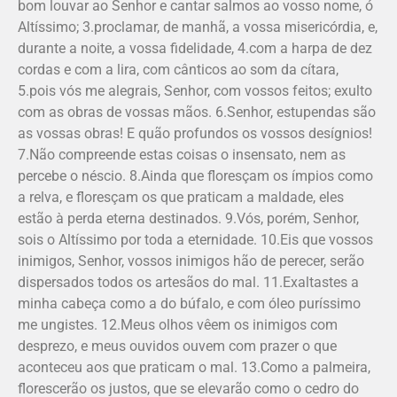
bom louvar ao Senhor e cantar salmos ao vosso nome, ó
Altíssimo; 3.proclamar, de manhã, a vossa misericórdia, e,
durante a noite, a vossa fidelidade, 4.com a harpa de dez
cordas e com a lira, com cânticos ao som da cítara,
5.pois vós me alegrais, Senhor, com vossos feitos; exulto
com as obras de vossas mãos. 6.Senhor, estupendas são
as vossas obras! E quão profundos os vossos desígnios!
7.Não compreende estas coisas o insensato, nem as
percebe o néscio. 8.Ainda que floresçam os ímpios como
a relva, e floresçam os que praticam a maldade, eles
estão à perda eterna destinados. 9.Vós, porém, Senhor,
sois o Altíssimo por toda a eternidade. 10.Eis que vossos
inimigos, Senhor, vossos inimigos hão de perecer, serão
dispersados todos os artesãos do mal. 11.Exaltastes a
minha cabeça como a do búfalo, e com óleo puríssimo
me ungistes. 12.Meus olhos vêem os inimigos com
desprezo, e meus ouvidos ouvem com prazer o que
aconteceu aos que praticam o mal. 13.Como a palmeira,
florescerão os justos, que se elevarão como o cedro do