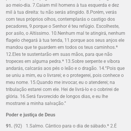
ao meio-dia. 7.Caiam mil homens à tua esquerda e dez
mil à tua direita: tu não serás atingido. 8.Porém, verás
com teus próprios olhos, contemplarás o castigo dos
pecadores, 9.porque o Senhor é teu refúgio. Escolheste,
por asilo, o Altíssimo. 10.Nenhum mal te atingirá, nenhum
flagelo chegará à tua tenda, 11.porque aos seus anjos ele
mandou que te guardem em todos os teus caminhos.*
12.Eles te sustentarão em suas mãos, para que não
tropeces em alguma pedra.* 13.Sobre serpente e víbora
andarás, calcarás aos pés o leão e o dragão. 14.“Pois que
se uniu a mim, eu o livrarei; e o protegerei, pois conhece o
meu nome. 15.Quando me invocar, eu o atenderei; na
tribulação estarei com ele. Hei de livrá-lo e o cobrirei de
glória. 16.Será favorecido de longos dias, e eu lhe
mostrarei a minha salvação.”
Poder e justiça de Deus
91.
(92) 1.Salmo. Cântico para o dia de sábado.* 2.É