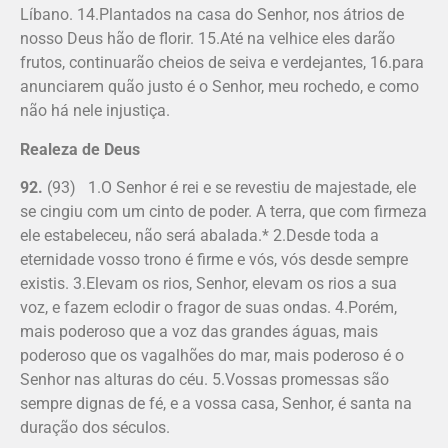
Líbano. 14.Plantados na casa do Senhor, nos átrios de
nosso Deus hão de florir. 15.Até na velhice eles darão
frutos, continuarão cheios de seiva e verdejantes, 16.para
anunciarem quão justo é o Senhor, meu rochedo, e como
não há nele injustiça.
Realeza de Deus
92.
(93) 1.O Senhor é rei e se revestiu de majestade, ele
se cingiu com um cinto de poder. A terra, que com firmeza
ele estabeleceu, não será abalada.* 2.Desde toda a
eternidade vosso trono é firme e vós, vós desde sempre
existis. 3.Elevam os rios, Senhor, elevam os rios a sua
voz, e fazem eclodir o fragor de suas ondas. 4.Porém,
mais poderoso que a voz das grandes águas, mais
poderoso que os vagalhões do mar, mais poderoso é o
Senhor nas alturas do céu. 5.Vossas promessas são
sempre dignas de fé, e a vossa casa, Senhor, é santa na
duração dos séculos.