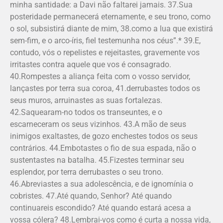
minha santidade: a Davi não faltarei jamais. 37.Sua
posteridade permanecerá eternamente, e seu trono, como
o sol, subsistirá diante de mim, 38.como a lua que existirá
sem-fim, e o arco-íris, fiel testemunha nos céus”.* 39.E,
contudo, vós o repelistes e rejeitastes, gravemente vos
irritastes contra aquele que vos é consagrado.
40.Rompestes a aliança feita com o vosso servidor,
lançastes por terra sua coroa, 41.derrubastes todos os
seus muros, arruinastes as suas fortalezas.
42.Saquearam-no todos os transeuntes, e o
escarneceram os seus vizinhos. 43.A mão de seus
inimigos exaltastes, de gozo enchestes todos os seus
contrários. 44.Embotastes o fio de sua espada, não o
sustentastes na batalha. 45.Fizestes terminar seu
esplendor, por terra derrubastes o seu trono.
46.Abreviastes a sua adolescência, e de ignomínia o
cobristes. 47.Até quando, Senhor? Até quando
continuareis escondido? Até quando estará acesa a
vossa cólera? 48.Lembrai-vos como é curta a nossa vida,