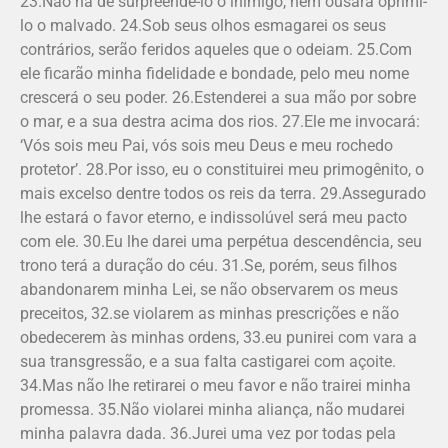
23.Não há de surpreendê-lo o inimigo, nem ousará oprimi-
lo o malvado. 24.Sob seus olhos esmagarei os seus
contrários, serão feridos aqueles que o odeiam. 25.Com
ele ficarão minha fidelidade e bondade, pelo meu nome
crescerá o seu poder. 26.Estenderei a sua mão por sobre
o mar, e a sua destra acima dos rios. 27.Ele me invocará:
‘Vós sois meu Pai, vós sois meu Deus e meu rochedo
protetor’. 28.Por isso, eu o constituirei meu primogênito, o
mais excelso dentre todos os reis da terra. 29.Assegurado
lhe estará o favor eterno, e indissolúvel será meu pacto
com ele. 30.Eu lhe darei uma perpétua descendência, seu
trono terá a duração do céu. 31.Se, porém, seus filhos
abandonarem minha Lei, se não observarem os meus
preceitos, 32.se violarem as minhas prescrições e não
obedecerem às minhas ordens, 33.eu punirei com vara a
sua transgressão, e a sua falta castigarei com açoite.
34.Mas não lhe retirarei o meu favor e não trairei minha
promessa. 35.Não violarei minha aliança, não mudarei
minha palavra dada. 36.Jurei uma vez por todas pela