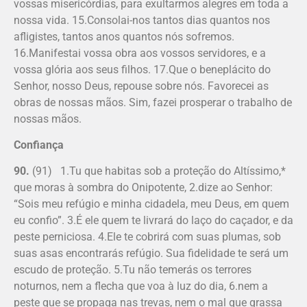
vossas misericórdias, para exultarmos alegres em toda a
nossa vida. 15.Consolai-nos tantos dias quantos nos
afligistes, tantos anos quantos nós sofremos.
16.Manifestai vossa obra aos vossos servidores, e a
vossa glória aos seus filhos. 17.Que o beneplácito do
Senhor, nosso Deus, repouse sobre nós. Favorecei as
obras de nossas mãos. Sim, fazei prosperar o trabalho de
nossas mãos.
Confiança
90.
(91) 1.Tu que habitas sob a proteção do Altíssimo,*
que moras à sombra do Onipotente, 2.dize ao Senhor:
“Sois meu refúgio e minha cidadela, meu Deus, em quem
eu confio”. 3.É ele quem te livrará do laço do caçador, e da
peste perniciosa. 4.Ele te cobrirá com suas plumas, sob
suas asas encontrarás refúgio. Sua fidelidade te será um
escudo de proteção. 5.Tu não temerás os terrores
noturnos, nem a flecha que voa à luz do dia, 6.nem a
peste que se propaga nas trevas, nem o mal que grassa