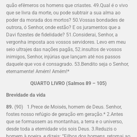
quão efêmeros os homens que criastes. 49.Qual é o vivo
que se livra da morte, ou pode subtrair a sua alma ao
poder da morada dos mortos? 50.Vossas bondades de
outrora, ó Senhor, onde estão? E os juramentos que a
Davi fizestes de fidelidade? 51.Considerai, Senhor, a
vergonha imposta aos vossos servidores. Levo em meu
seio ultrajes das nações pagãs, 52.insultos de vossos
inimigos, Senhor, injúrias que lançam até nos passos
daquele que vos é consagrado. 53.Bendito seja o Senhor,
eternamente! Amém! Amém!*
QUARTO LIVRO (Salmos 89 – 105)
Brevidade da vida
89.
(90) 1.Prece de Moisés, homem de Deus. Senhor,
fostes nosso refúgio de geração em geração.* 2.Antes
que se formassem as montanhas, a terra e o universo,
desde toda a eternidade vós sois Deus. 3.Reduzis o
homem à poeira, e dizeis: “Filhos dos homens, retornai ao