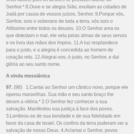
Senhor.* 8.Ouve e se alegra Sião, exultam as cidades de
Judá por causa de vossos juízos, Senhor. 9.Porque vós,
Senhor, sois o soberano de toda a terra, vós sois o
Altíssimo entre todos os deuses. 10.O Senhor ama os
que detestam o mal, ele vela pelas almas de seus servos
e os livra das mãos dos ímpios. 11.A luz resplandece
para o justo, e a alegria é concedida ao homem de
coração reto. 12.Alegrai-vos, ó justo, no Senhor, e dai
glória ao seu santo nome.
A vinda messiânica
97.
(98) 1.Cantai ao Senhor um cântico novo, porque ele
operou maravilhas. Sua mão e seu santo braço lhe
deram a vitória.* 2.O Senhor fez conhecer a sua
salvação. Manifestou sua justiça à face dos povos.
3.Lembrou-se de sua bondade e de sua fidelidade em
favor da casa de Israel. Os confins da terra puderam ver a
salvação de nosso Deus. 4.Aclamai o Senhor, povos