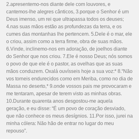
2.apresentemo-nos diante dele com louvores, e
cantemos-lhe alegres cânticos, 3.porque o Senhor é um
Deus imenso, um rei que ultrapassa todos os deuses;
4.nas suas mãos estão as profundezas da terra, e os
cumes das montanhas lhe pertencem. 5.Dele é o mar, ele
o criou, assim como a terra firme, obra de suas mãos.
6.Vinde, inclinemo-nos em adoração, de joelhos diante
do Senhor que nos criou. 7.Ele é nosso Deus; nós somos
o povo de que ele é o pastor, as ovelhas que as suas
mãos conduzem. Oxalá ouvísseis hoje a sua voz:* 8.“Não
vos torneis endurecidos como em Meriba, como no dia de
Massa no deserto,* 9.onde vossos pais me provocaram e
me tentaram, apesar de terem visto as minhas obras.
10.Durante quarenta anos desgostou-me aquela
geração, e eu disse: “É um povo de coração desviado,
que não conhece os meus desígnios. 11.Por isso, jurei na
minha cólera: Não hão de entrar no lugar do meu
repouso”.