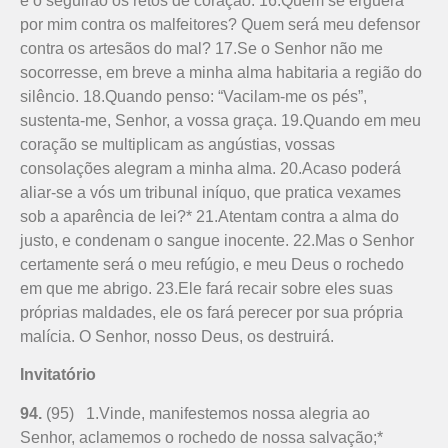
e o seguirão os retos de coração. 16.Quem se erguerá
por mim contra os malfeitores? Quem será meu defensor
contra os artesãos do mal? 17.Se o Senhor não me
socorresse, em breve a minha alma habitaria a região do
silêncio. 18.Quando penso: “Vacilam-me os pés”,
sustenta-me, Senhor, a vossa graça. 19.Quando em meu
coração se multiplicam as angústias, vossas
consolações alegram a minha alma. 20.Acaso poderá
aliar-se a vós um tribunal iníquo, que pratica vexames
sob a aparência de lei?* 21.Atentam contra a alma do
justo, e condenam o sangue inocente. 22.Mas o Senhor
certamente será o meu refúgio, e meu Deus o rochedo
em que me abrigo. 23.Ele fará recair sobre eles suas
próprias maldades, ele os fará perecer por sua própria
malícia. O Senhor, nosso Deus, os destruirá.
Invitatório
94.
(95) 1.Vinde, manifestemos nossa alegria ao
Senhor, aclamemos o rochedo de nossa salvação;*