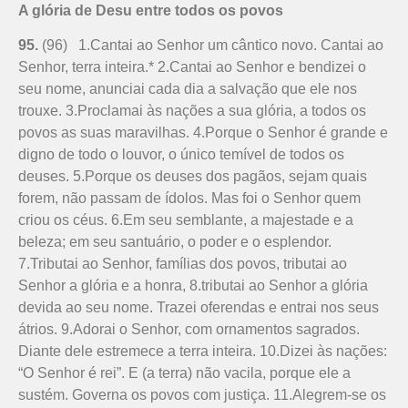
A glória de Desu entre todos os povos
95.
(96) 1.Cantai ao Senhor um cântico novo. Cantai ao
Senhor, terra inteira.* 2.Cantai ao Senhor e bendizei o
seu nome, anunciai cada dia a salvação que ele nos
trouxe. 3.Proclamai às nações a sua glória, a todos os
povos as suas maravilhas. 4.Porque o Senhor é grande e
digno de todo o louvor, o único temível de todos os
deuses. 5.Porque os deuses dos pagãos, sejam quais
forem, não passam de ídolos. Mas foi o Senhor quem
criou os céus. 6.Em seu semblante, a majestade e a
beleza; em seu santuário, o poder e o esplendor.
7.Tributai ao Senhor, famílias dos povos, tributai ao
Senhor a glória e a honra, 8.tributai ao Senhor a glória
devida ao seu nome. Trazei oferendas e entrai nos seus
átrios. 9.Adorai o Senhor, com ornamentos sagrados.
Diante dele estremece a terra inteira. 10.Dizei às nações:
“O Senhor é rei”. E (a terra) não vacila, porque ele a
sustém. Governa os povos com justiça. 11.Alegrem-se os