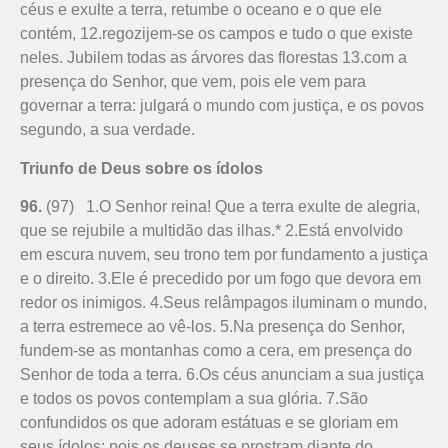
céus e exulte a terra, retumbe o oceano e o que ele
contém, 12.regozijem-se os campos e tudo o que existe
neles. Jubilem todas as árvores das florestas 13.com a
presença do Senhor, que vem, pois ele vem para
governar a terra: julgará o mundo com justiça, e os povos
segundo, a sua verdade.
Triunfo de Deus sobre os ídolos
96.
(97) 1.O Senhor reina! Que a terra exulte de alegria,
que se rejubile a multidão das ilhas.* 2.Está envolvido
em escura nuvem, seu trono tem por fundamento a justiça
e o direito. 3.Ele é precedido por um fogo que devora em
redor os inimigos. 4.Seus relâmpagos iluminam o mundo,
a terra estremece ao vê-los. 5.Na presença do Senhor,
fundem-se as montanhas como a cera, em presença do
Senhor de toda a terra. 6.Os céus anunciam a sua justiça
e todos os povos contemplam a sua glória. 7.São
confundidos os que adoram estátuas e se gloriam em
seus ídolos; pois os deuses se prostram diante do