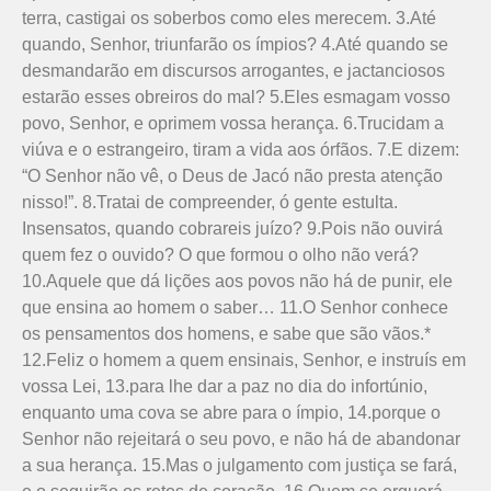
terra, castigai os soberbos como eles merecem. 3.Até
quando, Senhor, triunfarão os ímpios? 4.Até quando se
desmandarão em discursos arrogantes, e jactanciosos
estarão esses obreiros do mal? 5.Eles esmagam vosso
povo, Senhor, e oprimem vossa herança. 6.Trucidam a
viúva e o estrangeiro, tiram a vida aos órfãos. 7.E dizem:
“O Senhor não vê, o Deus de Jacó não presta atenção
nisso!”. 8.Tratai de compreender, ó gente estulta.
Insensatos, quando cobrareis juízo? 9.Pois não ouvirá
quem fez o ouvido? O que formou o olho não verá?
10.Aquele que dá lições aos povos não há de punir, ele
que ensina ao homem o saber… 11.O Senhor conhece
os pensamentos dos homens, e sabe que são vãos.*
12.Feliz o homem a quem ensinais, Senhor, e instruís em
vossa Lei, 13.para lhe dar a paz no dia do infortúnio,
enquanto uma cova se abre para o ímpio, 14.porque o
Senhor não rejeitará o seu povo, e não há de abandonar
a sua herança. 15.Mas o julgamento com justiça se fará,