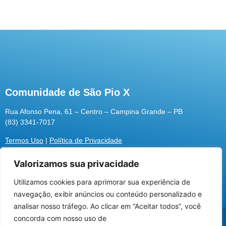
Comunidade de São Pio X
Rua Afonso Pena, 61 – Centro – Campina Grande – PB
(83) 3341-7017
Termos Uso
|
Política de Privacidade
Valorizamos sua privacidade
Utilizamos cookies para aprimorar sua experiência de
Utilizamos cookies para oferecer melhor
navegação, exibir anúncios ou conteúdo personalizado e
experiência, melhorar o desempenho, analisar
analisar nosso tráfego. Ao clicar em “Aceitar todos”, você
como você interage em nosso site e
@2026 Associação Carismática Católica São Pio X
concorda com nosso uso de
personalizar conteúdo.