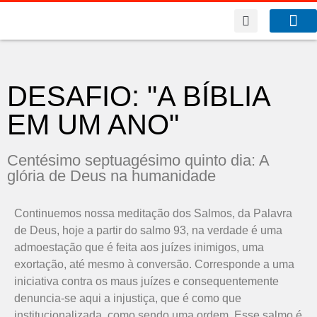
A Co
O que f
Benfeitor da Fé
DESAFIO: "A BÍBLIA
EM UM ANO"
Centésimo septuagésimo quinto dia: A
glória de Deus na humanidade
Continuemos nossa meditação dos Salmos, da Palavra
de Deus, hoje a partir do salmo 93, na verdade é uma
admoestação que é feita aos juízes inimigos, uma
exortação, até mesmo à conversão. Corresponde a uma
iniciativa contra os maus juízes e consequentemente
denuncia-se aqui a injustiça, que é como que
institucionalizada, como sendo uma ordem. Esse salmo é