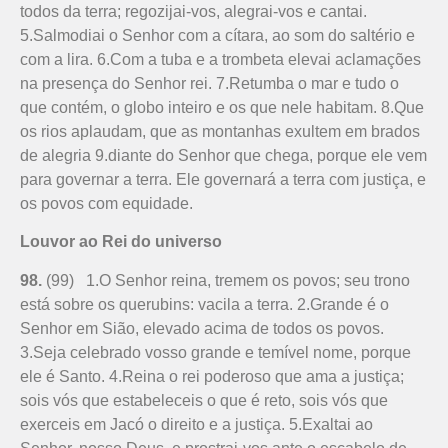
todos da terra; regozijai-vos, alegrai-vos e cantai.
5.Salmodiai o Senhor com a cítara, ao som do saltério e
com a lira. 6.Com a tuba e a trombeta elevai aclamações
na presença do Senhor rei. 7.Retumba o mar e tudo o
que contém, o globo inteiro e os que nele habitam. 8.Que
os rios aplaudam, que as montanhas exultem em brados
de alegria 9.diante do Senhor que chega, porque ele vem
para governar a terra. Ele governará a terra com justiça, e
os povos com equidade.
Louvor ao Rei do universo
98.
(99) 1.O Senhor reina, tremem os povos; seu trono
está sobre os querubins: vacila a terra. 2.Grande é o
Senhor em Sião, elevado acima de todos os povos.
3.Seja celebrado vosso grande e temível nome, porque
ele é Santo. 4.Reina o rei poderoso que ama a justiça;
sois vós que estabeleceis o que é reto, sois vós que
exerceis em Jacó o direito e a justiça. 5.Exaltai ao