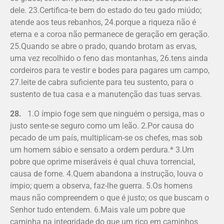
dele. 23.Certifica-te bem do estado do teu gado miúdo;
atende aos teus rebanhos, 24.porque a riqueza não é
eterna e a coroa não permanece de geração em geração.
25.Quando se abre o prado, quando brotam as ervas,
uma vez recolhido o feno das montanhas, 26.tens ainda
cordeiros para te vestir e bodes para pagares um campo,
27.leite de cabra suficiente para teu sustento, para o
sustento de tua casa e a manutenção das tuas servas.
28.
1.O ímpio foge sem que ninguém o persiga, mas o
justo sente-se seguro como um leão. 2.Por causa do
pecado de um país, multiplicam-se os chefes, mas sob
um homem sábio e sensato a ordem perdura.* 3.Um
pobre que oprime miseráveis é qual chuva torrencial,
causa de fome. 4.Quem abandona a instrução, louva o
ímpio; quem a observa, faz-lhe guerra. 5.Os homens
maus não compreendem o que é justo; os que buscam o
Senhor tudo entendem. 6.Mais vale um pobre que
caminha na integridade do que um rico em caminhos