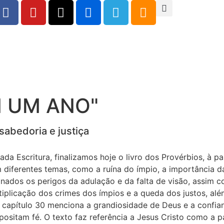
M UM ANO"
abedoria e justiça
 Escritura, finalizamos hoje o livro dos Provérbios, à par
iferentes temas, como a ruína do ímpio, a importância da
ados os perigos da adulação e da falta de visão, assim c
tiplicação dos crimes dos ímpios e a queda dos justos, alé
O capítulo 30 menciona a grandiosidade de Deus e a confian
ositam fé. O texto faz referência a Jesus Cristo como a 