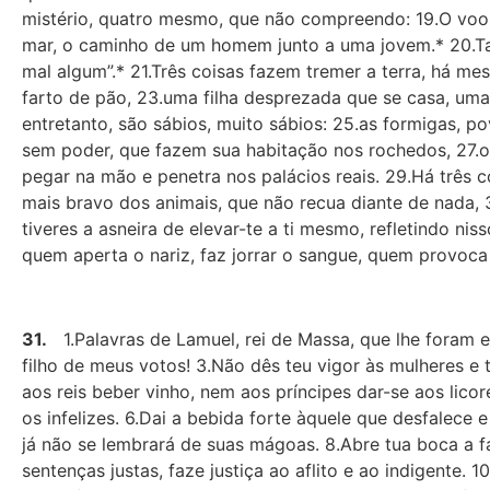
mistério, quatro mesmo, que não compreendo: 19.O voo 
mar, o caminho de um homem junto a uma jovem.* 20.Tal
mal algum”.* 21.Três coisas fazem tremer a terra, há m
farto de pão, 23.uma filha desprezada que se casa, uma
entretanto, são sábios, muito sábios: 25.as formigas, 
sem poder, que fazem sua habitação nos rochedos, 27.o
pegar na mão e penetra nos palácios reais. 29.Há três
mais bravo dos animais, que não recua diante de nada, 3
tiveres a asneira de elevar-te a ti mesmo, refletindo ni
quem aperta o nariz, faz jorrar o sangue, quem provoca
31.
1.Palavras de Lamuel, rei de Massa, que lhe foram en
filho de meus votos! 3.Não dês teu vigor às mulheres e
aos reis beber vinho, nem aos príncipes dar-se aos lico
os infelizes. 6.Dai a bebida forte àquele que desfalece
já não se lembrará de suas mágoas. 8.Abre tua boca a 
sentenças justas, faze justiça ao aflito e ao indigente.