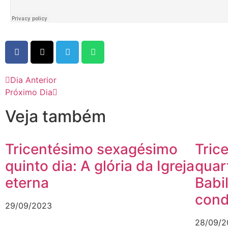
Dia Anterior
Próximo Dia
Veja também
Tricentésimo sexagésimo
Tric
quinto dia: A glória da Igreja
quar
eterna
Babi
con
29/09/2023
28/09/2