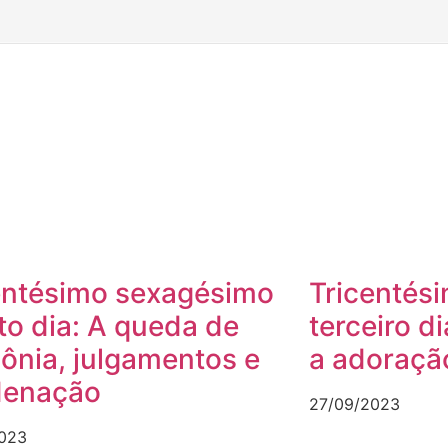
entésimo sexagésimo
Tricentés
to dia: A queda de
terceiro d
lônia, julgamentos e
a adoraçã
denação
27/09/2023
023