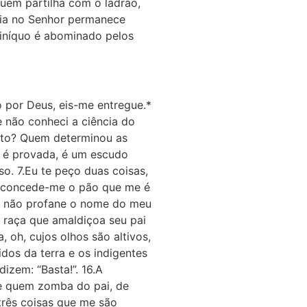
uem partilha com o ladrão,
fia no Senhor permanece
 iníquo é abominado pelos
 por Deus, eis-me entregue.*
 não conheci a ciência do
nto? Quem determinou as
s é provada, é um escudo
so. 7.Eu te peço duas coisas,
, concede-me o pão que me é
, e não profane o nome do meu
a raça que amaldiçoa seu pai
 oh, cujos olhos são altivos,
dos da terra e os indigentes
izem: “Basta!”. 16.A
 de quem zomba do pai, de
três coisas que me são