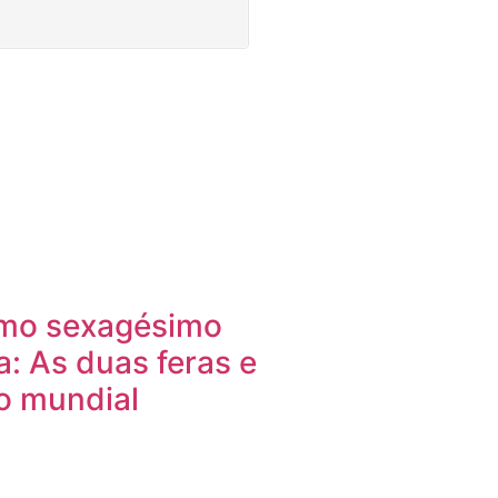
imo sexagésimo
ia: As duas feras e
o mundial