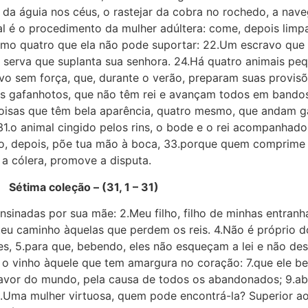
da águia nos céus, o rastejar da cobra no rochedo, a na
 é o procedimento da mulher adúltera: come, depois limpa
esmo quatro que ela não pode suportar: 22.Um escravo que s
 serva que suplanta sua senhora. 24.Há quatro animais peq
povo sem força, que, durante o verão, preparam suas provis
s gafanhotos, que não têm rei e avançam todos em bandos,
 coisas que têm bela aparência, quatro mesmo, que andam g
1.o animal cingido pelos rins, o bode e o rei acompanhado
sso, depois, põe tua mão à boca, 33.porque quem comprime o 
 a cólera, promove a disputa.
Sétima coleção – (31, 1 – 31)
sinadas por sua mãe: 2.Meu filho, filho de minhas entranha
 teu caminho àquelas que perdem os reis. 4.Não é próprio 
res, 5.para que, bebendo, eles não esqueçam a lei e não d
 e o vinho àquele que tem amargura no coração: 7.que ele b
favor do mundo, pela causa de todos os abandonados; 9.ab
 10.Uma mulher virtuosa, quem pode encontrá-la? Superior ao