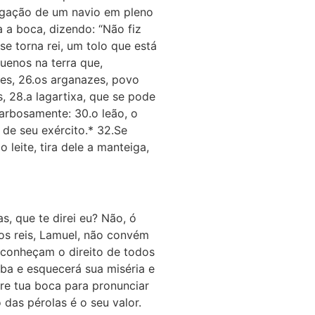
vegação de um navio em pleno
 a boca, dizendo: “Não fiz
e torna rei, um tolo que está
uenos na terra que,
ões, 26.os arganazes, povo
 28.a lagartixa, que se pode
arbosamente: 30.o leão, o
 de seu exército.* 32.Se
leite, tira dele a manteiga,
s, que te direi eu? Não, ó
dos reis, Lamuel, não convém
esconheçam o direito de todos
eba e esquecerá sua miséria e
re tua boca para pronunciar
 das pérolas é o seu valor.