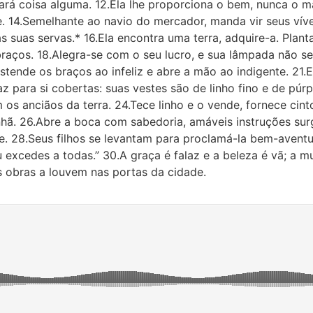
ltará coisa alguma. 12.Ela lhe proporciona o bem, nunca o m
re. 14.Semelhante ao navio do mercador, manda vir seus víve
 às suas servas.* 16.Ela encontra uma terra, adquire-a. Pl
 braços. 18.Alegra-se com o seu lucro, e sua lâmpada não se
tende os braços ao infeliz e abre a mão ao indigente. 21.
az para si cobertas: suas vestes são de linho fino e de púr
os anciãos da terra. 24.Tece linho e o vende, fornece cint
hã. 26.Abre a boca com sabedoria, amáveis instruções surg
. 28.Seus filhos se levantam para proclamá-la bem-aventu
excedes a todas.” 30.A graça é falaz e a beleza é vã; a mu
s obras a louvem nas portas da cidade.