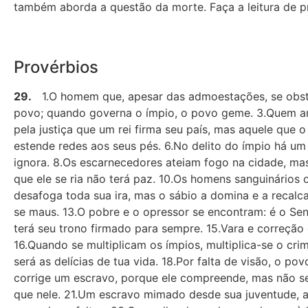
também aborda a questão da morte. Faça a leitura de pre
Provérbios
29.
1.O homem que, apesar das admoestações, se obstin
povo; quando governa o ímpio, o povo geme. 3.Quem ama 
pela justiça que um rei firma seu país, mas aquele que
estende redes aos seus pés. 6.No delito do ímpio há um 
ignora. 8.Os escarnecedores ateiam fogo na cidade, ma
que ele se ria não terá paz. 10.Os homens sanguinários
desafoga toda sua ira, mas o sábio a domina e a recalc
se maus. 13.O pobre e o opressor se encontram: é o Sen
terá seu trono firmado para sempre. 15.Vara e correçã
16.Quando se multiplicam os ímpios, multiplica-se o crim
será as delícias de tua vida. 18.Por falta de visão, o p
corrige um escravo, porque ele compreende, mas não se
que nele. 21.Um escravo mimado desde sua juventude, a