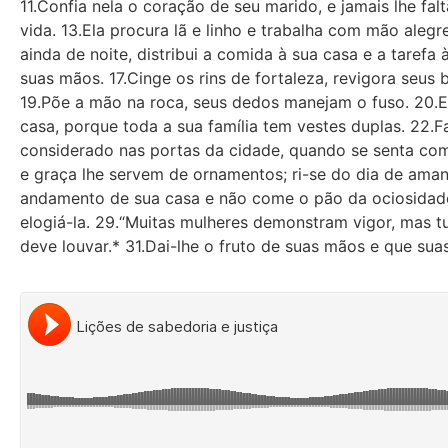
11.Confia nela o coração de seu marido, e jamais lhe fa
vida. 13.Ela procura lã e linho e trabalha com mão aleg
ainda de noite, distribui a comida à sua casa e a tarefa
suas mãos. 17.Cinge os rins de fortaleza, revigora seus
19.Põe a mão na roca, seus dedos manejam o fuso. 20.Es
casa, porque toda a sua família tem vestes duplas. 22.F
considerado nas portas da cidade, quando se senta com 
e graça lhe servem de ornamentos; ri-se do dia de aman
andamento de sua casa e não come o pão da ociosidade
elogiá-la. 29.“Muitas mulheres demonstram vigor, mas tu 
deve louvar.* 31.Dai-lhe o fruto de suas mãos e que sua