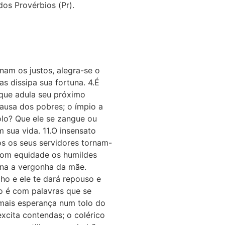
dos Provérbios (Pr).
am os justos, alegra-se o
s dissipa sua fortuna. 4.É
 que adula seu próximo
causa dos pobres; o ímpio a
olo? Que ele se zangue ou
 sua vida. 11.O insensato
os os seus servidores tornam-
 com equidade os humildes
rna a vergonha da mãe.
lho e ele te dará repouso e
Não é com palavras que se
 mais esperança num tolo do
xcita contendas; o colérico