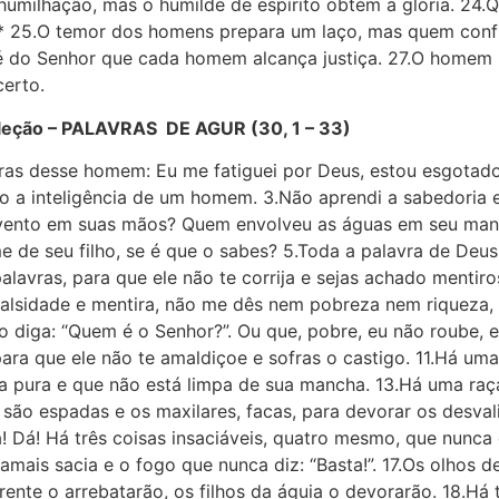
umilhação, mas o humilde de espírito obtém a glória. 24.Q
.* 25.O temor dos homens prepara um laço, mas quem con
 é do Senhor que cada homem alcança justiça. 27.O homem
certo.
leção – PALAVRAS DE AGUR (30, 1 – 33)
vras desse homem: Eu me fatiguei por Deus, estou esgotado
o a inteligência de um homem. 3.Não aprendi a sabedoria e
 vento em suas mãos? Quem envolveu as águas em seu ma
e de seu filho, se é que o sabes? 5.Toda a palavra de Deu
lavras, para que ele não te corrija e sejas achado mentiro
falsidade e mentira, não me dês nem pobreza nem riqueza
não diga: “Quem é o Senhor?”. Ou que, pobre, eu não roube
ara que ele não te amaldiçoe e sofras o castigo. 11.Há um
 pura e que não está limpa de sua mancha. 13.Há uma raça,
são espadas e os maxilares, facas, para devorar os desvali
 Dá! Há três coisas insaciáveis, quatro mesmo, que nunca d
 jamais sacia e o fogo que nunca diz: “Basta!”. 17.Os olhos
ente o arrebatarão, os filhos da águia o devorarão. 18.Há 