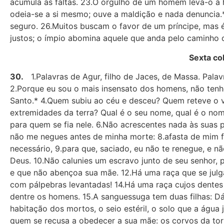
acumula as faltas. 23.O orgulho de um homem leva-o à h
odeia-se a si mesmo; ouve a maldição e nada denuncia
seguro. 26.Muitos buscam o favor de um príncipe, mas
justos; o ímpio abomina aquele que anda pelo caminho 
Sexta co
30.
1.Palavras de Agur, filho de Jaces, de Massa. Pala
2.Porque eu sou o mais insensato dos homens, não tenh
Santo.* 4.Quem subiu ao céu e desceu? Quem reteve o
extremidades da terra? Qual é o seu nome, qual é o nom
para quem se fia nele. 6.Não acrescentes nada às suas pa
não me negues antes de minha morte: 8.afasta de mim 
necessário, 9.para que, saciado, eu não te renegue, e 
Deus. 10.Não calunies um escravo junto de seu senhor, p
e que não abençoa sua mãe. 12.Há uma raça que se julga
com pálpebras levantadas! 14.Há uma raça cujos dentes 
dentre os homens. 15.A sanguessuga tem duas filhas: Dá!
habitação dos mortos, o seio estéril, o solo que a água
quem se recusa a obedecer a sua mãe: os corvos da torr