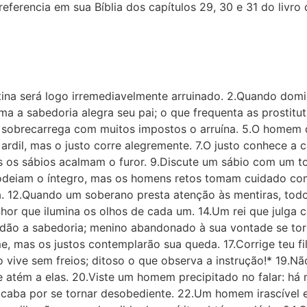
ferencia em sua Bíblia dos capítulos 29, 30 e 31 do livro 
a será logo irremediavelmente arruinado. 2.Quando domin
a sabedoria alegra seu pai; o que frequenta as prostituta
 o sobrecarrega com muitos impostos o arruína. 5.O homem
ardil, mas o justo corre alegremente. 7.O justo conhece a 
s os sábios acalmam o furor. 9.Discute um sábio com um t
 odeiam o íntegro, mas os homens retos tomam cuidado com
a. 12.Quando um soberano presta atenção às mentiras, tod
hor que ilumina os olhos de cada um. 14.Um rei que julga
o dão a sabedoria; menino abandonado à sua vontade se to
e, mas os justos contemplarão sua queda. 17.Corrige teu fi
ovo vive sem freios; ditoso o que observa a instrução!* 19.
 atém a elas. 20.Viste um homem precipitado no falar: há
caba por se tornar desobediente. 22.Um homem irascível e