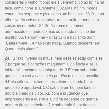
consideres o vinho: “como ele é vermelho, como brilha na
taça, como corre suavemente!”. 32.Mas, no fim, morde
como uma serpente e pica como um basilisco! 33.Os teus
olhos verão coisas estranhas, teu coração pronunciará
coisas incoerentes. 34.Serás como um homem
adormecido no fundo do mar, ou deitado no cimo dum
mastro: 35.“Feriram-me – dirás tu –; e não sinto dor!”.
“Bateram-me… e não sinto nada. Quando despertei eu?
Quero mais ainda!”
24.
1.Não invejes os maus, nem desejes estar com eles,
2.porque seus corações maquinam a violência e seus
lábios só proclamam a iniquidade. 3.É com sabedoria
que se constrói a casa, pela prudência ela se consolida.
4.Pela ciência enchem-se os celeiros de todo bem
precioso e agradável. 5.O sábio é um homem forte, o
douto é cheio de vigor. 6.É com a prudência que
empreenderás a guerra e a vitória depende de grande
número de conselheiros. 7.A sabedoria é por demais