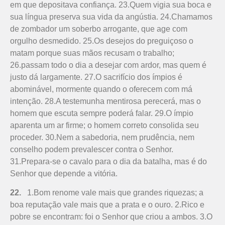
em que depositava confiança. 23.Quem vigia sua boca e
sua língua preserva sua vida da angústia. 24.Chamamos
de zombador um soberbo arrogante, que age com
orgulho desmedido. 25.Os desejos do preguiçoso o
matam porque suas mãos recusam o trabalho;
26.passam todo o dia a desejar com ardor, mas quem é
justo dá largamente. 27.O sacrifício dos ímpios é
abominável, mormente quando o oferecem com má
intenção. 28.A testemunha mentirosa perecerá, mas o
homem que escuta sempre poderá falar. 29.O ímpio
aparenta um ar firme; o homem correto consolida seu
proceder. 30.Nem a sabedoria, nem prudência, nem
conselho podem prevalescer contra o Senhor.
31.Prepara-se o cavalo para o dia da batalha, mas é do
Senhor que depende a vitória.
22.
1.Bom renome vale mais que grandes riquezas; a
boa reputação vale mais que a prata e o ouro. 2.Rico e
pobre se encontram: foi o Senhor que criou a ambos. 3.O