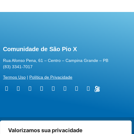
Comunidade de São Pio X
Rua Afonso Pena, 61 – Centro – Campina Grande – PB
(83) 3341-7017
Termos Uso
|
Política de Privacidade
@2026 Associação Carismática Católica São Pio X
Desenvolvido pela
ROX
Valorizamos sua privacidade