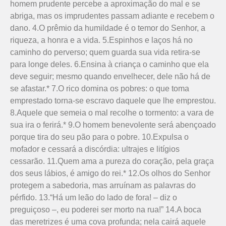
homem prudente percebe a aproximação do mal e se
abriga, mas os imprudentes passam adiante e recebem o
dano. 4.O prêmio da humildade é o temor do Senhor, a
riqueza, a honra e a vida. 5.Espinhos e laços há no
caminho do perverso; quem guarda sua vida retira-se
para longe deles. 6.Ensina à criança o caminho que ela
deve seguir; mesmo quando envelhecer, dele não há de
se afastar.* 7.O rico domina os pobres: o que toma
emprestado torna-se escravo daquele que lhe emprestou.
8.Aquele que semeia o mal recolhe o tormento: a vara de
sua ira o ferirá.* 9.O homem benevolente será abençoado
porque tira do seu pão para o pobre. 10.Expulsa o
mofador e cessará a discórdia: ultrajes e litígios
cessarão. 11.Quem ama a pureza do coração, pela graça
dos seus lábios, é amigo do rei.* 12.Os olhos do Senhor
protegem a sabedoria, mas arruínam as palavras do
pérfido. 13.“Há um leão do lado de fora! – diz o
preguiçoso –, eu poderei ser morto na rua!” 14.A boca
das meretrizes é uma cova profunda; nela cairá aquele