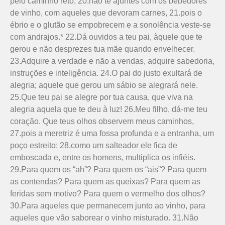
pelo caminho reto, 20.não te ajuntes com os bebedores
de vinho, com aqueles que devoram carnes, 21.pois o
ébrio e o glutão se empobrecem e a sonolência veste-se
com andrajos.* 22.Dá ouvidos a teu pai, àquele que te
gerou e não desprezes tua mãe quando envelhecer.
23.Adquire a verdade e não a vendas, adquire sabedoria,
instruções e inteligência. 24.O pai do justo exultará de
alegria; aquele que gerou um sábio se alegrará nele.
25.Que teu pai se alegre por tua causa, que viva na
alegria aquela que te deu à luz! 26.Meu filho, dá-me teu
coração. Que teus olhos observem meus caminhos,
27.pois a meretriz é uma fossa profunda e a entranha, um
poço estreito: 28.como um salteador ele fica de
emboscada e, entre os homens, multiplica os infiéis.
29.Para quem os “ah”? Para quem os “ais”? Para quem
as contendas? Para quem as queixas? Para quem as
feridas sem motivo? Para quem o vermelho dos olhos?
30.Para aqueles que permanecem junto ao vinho, para
aqueles que vão saborear o vinho misturado. 31.Não