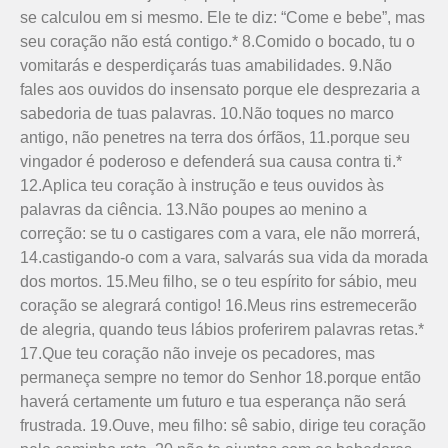
se calculou em si mesmo. Ele te diz: “Come e bebe”, mas
seu coração não está contigo.* 8.Comido o bocado, tu o
vomitarás e desperdiçarás tuas amabilidades. 9.Não
fales aos ouvidos do insensato porque ele desprezaria a
sabedoria de tuas palavras. 10.Não toques no marco
antigo, não penetres na terra dos órfãos, 11.porque seu
vingador é poderoso e defenderá sua causa contra ti.*
12.Aplica teu coração à instrução e teus ouvidos às
palavras da ciência. 13.Não poupes ao menino a
correção: se tu o castigares com a vara, ele não morrerá,
14.castigando-o com a vara, salvarás sua vida da morada
dos mortos. 15.Meu filho, se o teu espírito for sábio, meu
coração se alegrará contigo! 16.Meus rins estremecerão
de alegria, quando teus lábios proferirem palavras retas.*
17.Que teu coração não inveje os pecadores, mas
permaneça sempre no temor do Senhor 18.porque então
haverá certamente um futuro e tua esperança não será
frustrada. 19.Ouve, meu filho: sê sabio, dirige teu coração