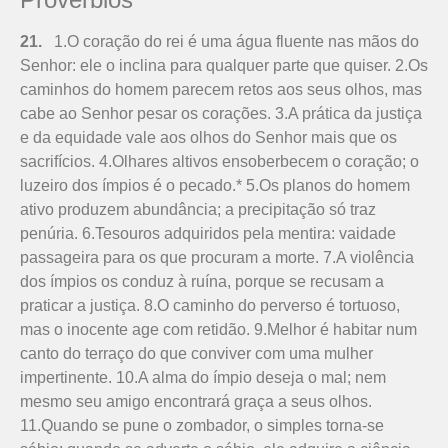
21.
1.O coração do rei é uma água fluente nas mãos do
Senhor: ele o inclina para qualquer parte que quiser. 2.Os
caminhos do homem parecem retos aos seus olhos, mas
cabe ao Senhor pesar os corações. 3.A prática da justiça
e da equidade vale aos olhos do Senhor mais que os
sacrifícios. 4.Olhares altivos ensoberbecem o coração; o
luzeiro dos ímpios é o pecado.* 5.Os planos do homem
ativo produzem abundância; a precipitação só traz
penúria. 6.Tesouros adquiridos pela mentira: vaidade
passageira para os que procuram a morte. 7.A violência
dos ímpios os conduz à ruína, porque se recusam a
praticar a justiça. 8.O caminho do perverso é tortuoso,
mas o inocente age com retidão. 9.Melhor é habitar num
canto do terraço do que conviver com uma mulher
impertinente. 10.A alma do ímpio deseja o mal; nem
mesmo seu amigo encontrará graça a seus olhos.
11.Quando se pune o zombador, o simples torna-se