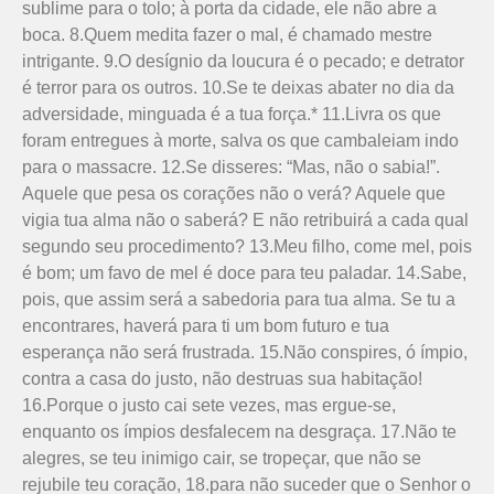
sublime para o tolo; à porta da cidade, ele não abre a
boca. 8.Quem medita fazer o mal, é chamado mestre
intrigante. 9.O desígnio da loucura é o pecado; e detrator
é terror para os outros. 10.Se te deixas abater no dia da
adversidade, minguada é a tua força.* 11.Livra os que
foram entregues à morte, salva os que cambaleiam indo
para o massacre. 12.Se disseres: “Mas, não o sabia!”.
Aquele que pesa os corações não o verá? Aquele que
vigia tua alma não o saberá? E não retribuirá a cada qual
segundo seu procedimento? 13.Meu filho, come mel, pois
é bom; um favo de mel é doce para teu paladar. 14.Sabe,
pois, que assim será a sabedoria para tua alma. Se tu a
encontrares, haverá para ti um bom futuro e tua
esperança não será frustrada. 15.Não conspires, ó ímpio,
contra a casa do justo, não destruas sua habitação!
16.Porque o justo cai sete vezes, mas ergue-se,
enquanto os ímpios desfalecem na desgraça. 17.Não te
alegres, se teu inimigo cair, se tropeçar, que não se
rejubile teu coração, 18.para não suceder que o Senhor o