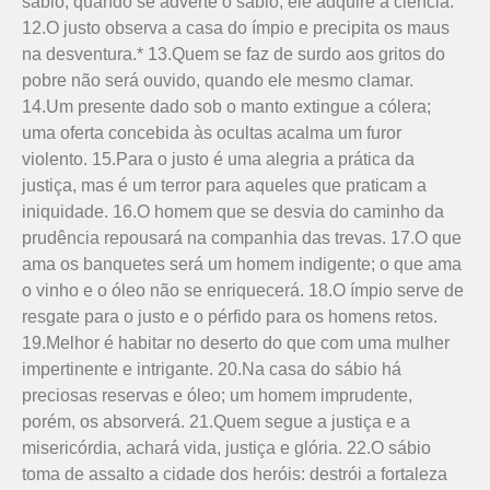
sábio; quando se adverte o sábio, ele adquire a ciência.
12.O justo observa a casa do ímpio e precipita os maus
na desventura.* 13.Quem se faz de surdo aos gritos do
pobre não será ouvido, quando ele mesmo clamar.
14.Um presente dado sob o manto extingue a cólera;
uma oferta concebida às ocultas acalma um furor
violento. 15.Para o justo é uma alegria a prática da
justiça, mas é um terror para aqueles que praticam a
iniquidade. 16.O homem que se desvia do caminho da
prudência repousará na companhia das trevas. 17.O que
ama os banquetes será um homem indigente; o que ama
o vinho e o óleo não se enriquecerá. 18.O ímpio serve de
resgate para o justo e o pérfido para os homens retos.
19.Melhor é habitar no deserto do que com uma mulher
impertinente e intrigante. 20.Na casa do sábio há
preciosas reservas e óleo; um homem imprudente,
porém, os absorverá. 21.Quem segue a justiça e a
misericórdia, achará vida, justiça e glória. 22.O sábio
toma de assalto a cidade dos heróis: destrói a fortaleza