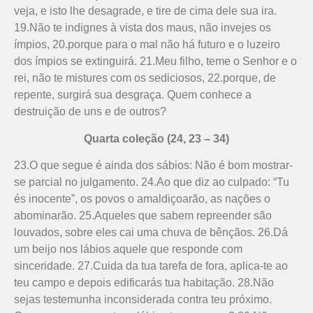
veja, e isto lhe desagrade, e tire de cima dele sua ira.
19.Não te indignes à vista dos maus, não invejes os
ímpios, 20.porque para o mal não há futuro e o luzeiro
dos ímpios se extinguirá. 21.Meu filho, teme o Senhor e o
rei, não te mistures com os sediciosos, 22.porque, de
repente, surgirá sua desgraça. Quem conhece a
destruição de uns e de outros?
Quarta coleção (24, 23 – 34)
23.O que segue é ainda dos sábios: Não é bom mostrar-
se parcial no julgamento. 24.Ao que diz ao culpado: “Tu
és inocente”, os povos o amaldiçoarão, as nações o
abominarão. 25.Aqueles que sabem repreender são
louvados, sobre eles cai uma chuva de bênçãos. 26.Dá
um beijo nos lábios aquele que responde com
sinceridade. 27.Cuida da tua tarefa de fora, aplica-te ao
teu campo e depois edificarás tua habitação. 28.Não
sejas testemunha inconsiderada contra teu próximo.