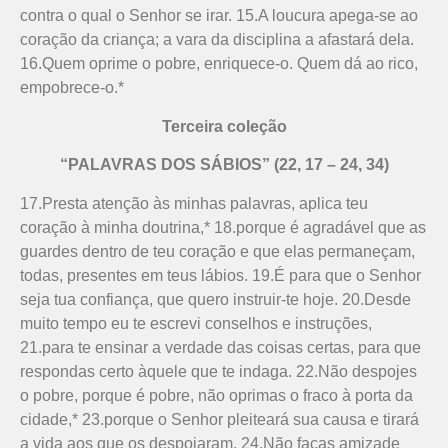
contra o qual o Senhor se irar. 15.A loucura apega-se ao
coração da criança; a vara da disciplina a afastará dela.
16.Quem oprime o pobre, enriquece-o. Quem dá ao rico,
empobrece-o.*
Terceira coleção
“PALAVRAS DOS SÁBIOS” (22, 17 – 24, 34)
17.Presta atenção às minhas palavras, aplica teu
coração à minha doutrina,* 18.porque é agradável que as
guardes dentro de teu coração e que elas permaneçam,
todas, presentes em teus lábios. 19.É para que o Senhor
seja tua confiança, que quero instruir-te hoje. 20.Desde
muito tempo eu te escrevi conselhos e instruções,
21.para te ensinar a verdade das coisas certas, para que
respondas certo àquele que te indaga. 22.Não despojes
o pobre, porque é pobre, não oprimas o fraco à porta da
cidade,* 23.porque o Senhor pleiteará sua causa e tirará
a vida aos que os despojaram. 24.Não faças amizade