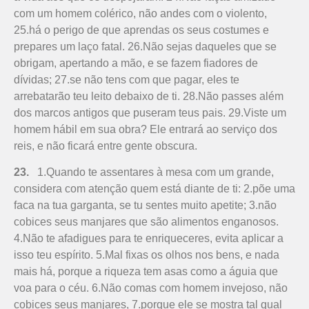
com um homem colérico, não andes com o violento,
25.há o perigo de que aprendas os seus costumes e
prepares um laço fatal. 26.Não sejas daqueles que se
obrigam, apertando a mão, e se fazem fiadores de
dívidas; 27.se não tens com que pagar, eles te
arrebatarão teu leito debaixo de ti. 28.Não passes além
dos marcos antigos que puseram teus pais. 29.Viste um
homem hábil em sua obra? Ele entrará ao serviço dos
reis, e não ficará entre gente obscura.
23.
1.Quando te assentares à mesa com um grande,
considera com atenção quem está diante de ti: 2.põe uma
faca na tua garganta, se tu sentes muito apetite; 3.não
cobices seus manjares que são alimentos enganosos.
4.Não te afadigues para te enriqueceres, evita aplicar a
isso teu espírito. 5.Mal fixas os olhos nos bens, e nada
mais há, porque a riqueza tem asas como a águia que
voa para o céu. 6.Não comas com homem invejoso, não
cobices seus manjares, 7.porque ele se mostra tal qual