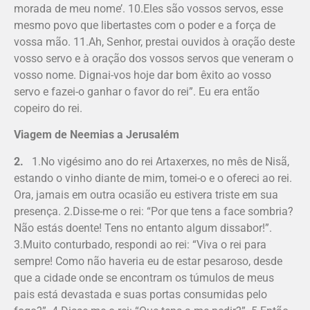
morada de meu nome’. 10.Eles são vossos servos, esse
mesmo povo que libertastes com o poder e a força de
vossa mão. 11.Ah, Senhor, prestai ouvidos à oração deste
vosso servo e à oração dos vossos servos que veneram o
vosso nome. Dignai-vos hoje dar bom êxito ao vos­so
servo e fazei-o ganhar o favor do rei”. Eu era então
copeiro do rei.
Viagem de Neemias a Jerusalém
2.
1.No vigésimo ano do rei Artaxerxes, no mês de Nisã,
estando o vinho diante de mim, tomei-o e o ofereci ao rei.
Ora, jamais em outra ocasião eu estivera triste em sua
presença. 2.Disse-me o rei: “Por que tens a face sombria?
Não estás doente! Tens no entanto algum dissabor!”.
3.Muito conturbado, respondi ao rei: “Viva o rei para
sempre! Como não haveria eu de estar pesaroso, desde
que a cidade onde se encontram os túmulos de meus
pais está devastada e suas portas con­sumidas pelo