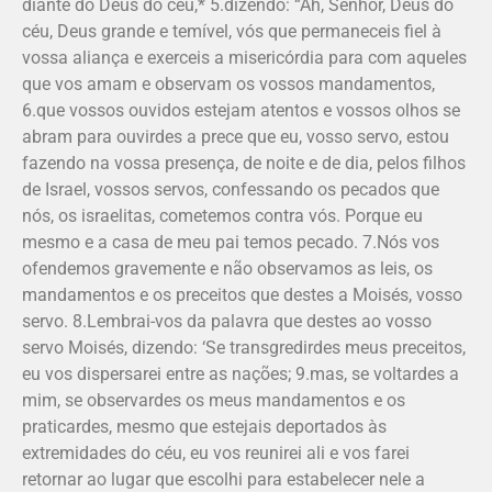
diante do Deus do céu,* 5.dizendo: “Ah, Senhor, Deus do
céu, Deus grande e temível, vós que permaneceis fiel à
vossa aliança e exerceis a misericórdia para com aqueles
que vos amam e observam os vossos mandamentos,
6.que vossos ouvidos estejam atentos e vossos olhos se
abram para ouvirdes a prece que eu, vosso servo, estou
fazendo na vossa presença, de noite e de dia, pelos filhos
de Israel, vossos servos, confessando os pecados que
nós, os israelitas, cometemos contra vós. Porque eu
mesmo e a casa de meu pai temos pecado. 7.Nós vos
ofendemos gravemente e não observamos as leis, os
mandamentos e os preceitos que destes a Moisés, vosso
servo. 8.Lembrai-vos da palavra que destes ao vosso
servo Moisés, dizendo: ‘Se transgredirdes meus preceitos,
eu vos dispersarei entre as nações; 9.mas, se voltardes a
mim, se obser­­var­des os meus mandamentos e os
praticardes, mesmo que estejais deportados às
extremidades do céu, eu vos reunirei ali e vos farei
retornar ao lugar que escolhi para estabelecer nele a