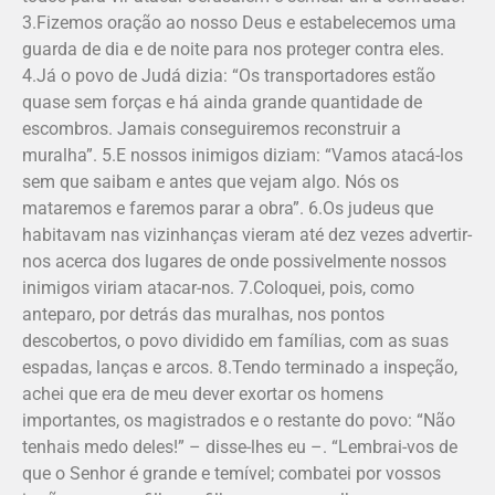
3.Fizemos oração ao nosso Deus e estabelecemos uma
guarda de dia e de noite para nos proteger contra eles.
4.Já o povo de Judá dizia: “Os transportadores estão
quase sem forças e há ainda grande quantidade de
escombros. Jamais conseguiremos reconstruir a
muralha”. 5.E nossos inimigos diziam: “Vamos atacá-los
sem que saibam e antes que vejam algo. Nós os
mataremos e faremos parar a obra”. 6.Os judeus que
habitavam nas vizinhanças vieram até dez vezes advertir-
nos acerca dos lugares de onde possivelmente nossos
inimigos viriam atacar-nos. 7.Coloquei, pois, como
anteparo, por detrás das muralhas, nos pontos
descobertos, o povo dividido em famílias, com as suas
espadas, lanças e arcos. 8.Tendo terminado a inspeção,
achei que era de meu dever exortar os homens
importantes, os magistrados e o restante do povo: “Não
tenhais medo deles!” – disse-lhes eu –. “Lembrai-vos de
que o Senhor é grande e temível; combatei por vossos