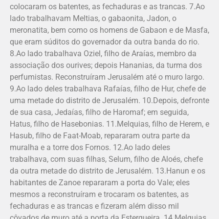
colocaram os batentes, as fechaduras e as trancas. 7.Ao
lado trabalhavam Meltias, o gabaonita, Jadon, o
meronatita, bem como os homens de Ga­baon e de Masfa,
que eram súditos do governador da outra banda do rio.
8.Ao lado trabalhava Oziel, filho de Araías, membro da
associação dos ourives; depois Hananias, da turma dos
perfumistas. Reconstruíram Jerusalém até o muro largo.
9.Ao lado deles trabalhava Rafaías, filho de Hur, chefe de
uma metade do distrito de Jerusalém. 10.Depois, defronte
de sua casa, Jedaías, filho de Haromaf; em seguida,
Hatus, filho de Hasebonias. 11.Melquias, filho de Herem, e
Hasub, filho de Faat-Moab, repararam outra parte da
muralha e a torre dos Fornos. 12.Ao lado deles
trabalhava, com suas filhas, Selum, filho de Aloés, chefe
da outra metade do distrito de Jerusalém. 13.Hanun e os
habitantes de Zanoe repararam a porta do Vale; eles
mesmos a reconstruíram e trocaram os batentes, as
fechaduras e as trancas e fizeram além disso mil
côvados de muro até a porta da Esterqueira. 14.Melquias,