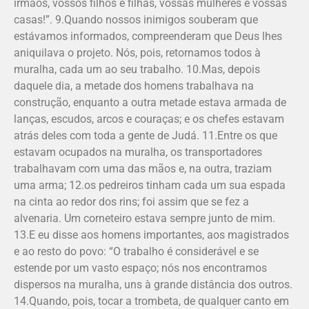
irmãos, vossos filhos e filhas, vossas mulheres e vossas
casas!”. 9.Quando nossos inimigos souberam que
estávamos informados, compreenderam que Deus lhes
aniquilava o projeto. Nós, pois, retornamos todos à
muralha, cada um ao seu trabalho. 10.Mas, depois
daquele dia, a metade dos homens trabalhava na
construção, enquanto a outra metade estava armada de
lanças, escudos, arcos e couraças; e os chefes estavam
atrás deles com toda a gente de Judá. 11.Entre os que
estavam ocupados na muralha, os transportadores
trabalhavam com uma das mãos e, na outra, traziam
uma arma; 12.os pedreiros tinham cada um sua espada
na cinta ao redor dos rins; foi assim que se fez a
alvenaria. Um corneteiro estava sempre junto de mim.
13.E eu disse aos homens importantes, aos magistrados
e ao resto do povo: “O trabalho é considerável e se
estende por um vasto espaço; nós nos encontramos
dispersos na muralha, uns à grande distância dos outros.
14.Quando, pois, tocar a trombeta, de qualquer canto em