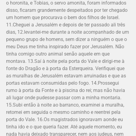
o horonita, e Tobias, o servo amonita, foram informados
disso, ficaram grandemente despeitados por ter chegado
um homem que procurava o bem dos filhos de Israel.
11.Cheguei a Jerusalém e depois de ter passado ali três
dias, 12.levantei-me durante a noite acompanhado de um
pequeno grupo de homens, sem dizer a ninguém o que o
meu Deus me tinha inspirado fazer por Jerusalém. Não
tinha comigo outro animal senão aquele em que
montava. 13.Saí à noite pela porta do Vale e dirigi-me à
fonte do Dragão e à porta da Esterqueira. Verifiquei que
as muralhas de Jerusalém estavam arruinadas e que as
portas estavam consumidas pelo fogo. 14.Prossegui
rumo à porta da Fonte e à piscina do rei; mas não havia
ali lugar onde pudesse passar com a minha montaria.
15.Subi então à noite ao barranco, examinei a muralha,
retomei em seguida o mesmo caminho e reentrei pela
porta do Vale. 16.Os magistrados ignoravam aonde eu
tinha ido e o que queria fazer. Até aquele momento, eu
nada havia deixado trans­parecer, nem aos judeus, nem