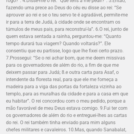
fogo?”. 4.Disse-me o rei: “Que tens a me pedir?”. 5.Então,
fazendo uma prece ao Deus do céu eu disse ao rei: “Se
aprouver ao rei e se o teu servo te é agradável, permite-me
ir para a terra de Judá, à cidade onde se encontram os
túmulos de meus pais, para reconstruí-la”. 6.O rei, junto de
quem estava sentada a rainha, perguntou-me: “Quanto
tempo durará tua viagem? Quando voltarás?”. Ele
consentiu que eu partisse, logo que lhe fixei certo prazo.
7.Prossegui: “Se o rei achar bom, que me deem missivas
para os governadores de além do rio, a fim de que me
deixem passar para Judá; 8.e outra carta para Asaf, o
intendente da floresta real, para que ele me forneça a
madeira para a viga das portas da fortaleza vizinha ao
templo, para as muralhas da cidade e para a casa em que
eu habitar”. O rei concordou com o meu pedido, porque a
mão favorável de meu Deus estava comigo. 9.Fui ter com
os governadores de além do rio e entreguei-lhes as cartas
do rei. O rei também tinha enviado para mim alguns
chefes militares e cavaleiros. 10.Mas, quando Sanabalat,