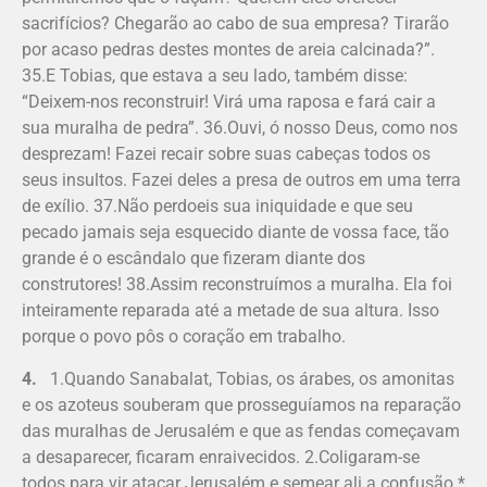
sacrifícios? Chegarão ao cabo de sua empresa? Tirarão
por acaso pedras destes montes de areia calcinada?”.
35.E Tobias, que estava a seu lado, também disse:
“Deixem-nos reconstruir! Virá uma raposa e fará cair a
sua muralha de pedra”. 36.Ouvi, ó nosso Deus, como nos
desprezam! Fazei recair sobre suas cabeças todos os
seus insultos. Fazei deles a presa de outros em uma terra
de exílio. 37.Não perdoeis sua iniquidade e que seu
pecado jamais seja esquecido diante de vossa face, tão
grande é o escândalo que fizeram diante dos
construtores! 38.Assim reconstruímos a muralha. Ela foi
inteiramente reparada até a metade de sua altura. Isso
porque o povo pôs o coração em trabalho.
4.
1.Quando Sanabalat, Tobias, os árabes, os amonitas
e os azoteus souberam que prosseguíamos na reparação
das muralhas de Jerusalém e que as fendas começavam
a desaparecer, ficaram enraivecidos. 2.Coligaram-se
todos para vir atacar Jerusalém e semear ali a confusão.*