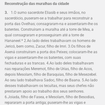
Reconstrução das muralhas da cidade
3.
1.O sumo sacerdote Eliasib e seus irmãos, no
sacerdócio, puseram-se a trabalhar para reconstruir a
porta das Ovelhas; consagraram-na e assentaram-lhe os
batentes. Construíram a muralha até a torre de Mea, a
qual consagraram e prosseguiram até a torre de
Hananeel.* 2.Ao lado deles trabalhavam os homens de
Jericó, bem como, Zacur, filho de Imri. 3.Os filhos de
Asená construíram a porta dos Peixes; colocaram-lhe as
vigas e assentaram-lhe os batentes, com suas
fechaduras e as trancas. 4.Ao lado deles trabalhavam
nas reparações Meremot, filho de Urias, filho de Acos,
depois Meso­lam, filho de Baraquias, filho de Mesezebel.
Ao seu lado trabalhava Sadoc, filho de Baana. 5.Ao lado
desses trabalhavam os te­cuítas, mas seus chefes não
prestaram apoio ao trabalho dos seus senhores.
6.Joiada, filho de Fasea, e Mesolam, filho de Beso­dias,
repararam a porta antiga; puseram-lhe as vigas e