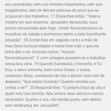
aos sacerdotes, nem aos homens importantes, nem aos
magistrados, nem às demais pessoas do povo que se
ocupavam dos trabalhos. 17.Disse-lhes então: “Vede a
miséria em que estamos: Jerusalém devastada, suas
portas consumidas pelo fogo. Vinde! Reconstruamos as
muralhas da cidade e ponhamos termo a esta humilhante
situação”. 18.Contei-lhes em seguida como a mão de
meu Deus havia protegido e narrei-lhes tudo o que me
tinha dito o rei. Gritaram todos: “Vamos!
Reconstruamos!”. E com coragem puseram-se a trabalhar
nessa boa obra. 19.Quando Sanabalat, o horonita, e To­
bias, o servo amonita, bem como Gósen, o árabe,
souberam disso, zombaram de nós e diziam num tom de
desprezo: “Que estais fazendo? Quereis revoltar-vos
contra o rei?”. 20.Respondi-lhes: “O próprio Deus do céu é
quem nos fará triunfar. Nós somos seus servos e vamos
reconstruir. Quanto a vós, não tendes parte, nem direito,
nem lembrança em Jerusalém”.