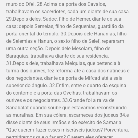
muro do Ofel. 28.Acima da porta dos Cavalos,
trabalhavam os sacerdotes, cada um diante de sua casa.
29.Depois deles, Sadoc, filho de Hemer, diante de sua
casa; depois Semeías, filho de Sequenias, guardião da
porta oriental do templo. 30.Depois dele Hananias, filho
de Selemias e Hanun, o sexto filho de Selef, repararam
uma outra seção. Depois dele Mesolam, filho de
Baraquias, trabalhava diante de sua residência.
31.Depois dele, trabalhava Mel­quias, que pertencia à
turma dos ourives, fez reforma até a casa dos natineus e
dos negociantes, diante da porta de Mifcad até a sala
superior do ângulo. 32.Enfim, entre o quarto da esquina
do contorno e a porta das Ovelhas, trabalhavam os
ourives e os negociantes. 33.Grande foi a raiva de
Sanabalat quando soube que estávamos reconstruindo
as muralhas. Em sua cólera, escarneceu dos judeus 34.e
disse diante de seus irmãos e do exército de Samaria:
“Que querem fazer esses miseráveis judeus? Porventura,
permitiremos que o façam? Querem eles oferecer