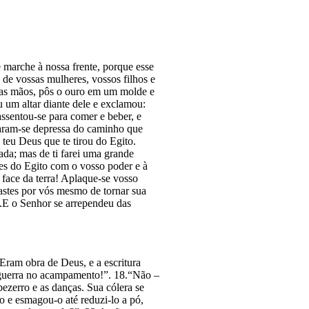
marche à nossa frente, porque esse
 de vossas mulheres, vossos filhos e
suas mãos, pôs o ouro em um molde e
u um altar diante dele e exclamou:
ssentou-se para comer e beber, e
iaram-se depressa do cami­nho que
o teu Deus que te tirou do Egito.
ada; mas de ti farei uma grande
tes do Egito com o vosso poder e à
face da terra! Aplaque-se vosso
rastes por vós mesmo de tornar sua
.E o Se­nhor se arrependeu das
Eram obra de Deus, e a escritura
e guerra no acampamento!”. 18.“Não –
ezerro e as danças. Sua cólera se
 e esmagou-o até reduzi-lo a pó,