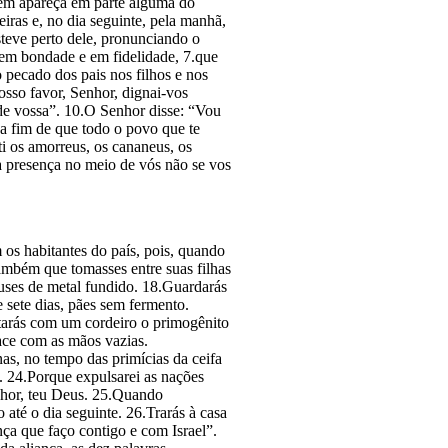
nem apareça em parte alguma do
ras e, no dia seguinte, pela manhã,
teve perto dele, pronunciando o
 em bondade e em fidelidade, 7.que
 pecado dos pais nos filhos e nos
vosso favor, Senhor, dignai-vos
de vossa”. 10.O Senhor disse: “Vou
a fim de que todo o povo que te
ti os amorreus, os cananeus, os
ua presença no meio de vós não se vos
os habitantes do país, pois, quando
também que tomasses entre suas filhas
deuses de metal fundido. 18.Guardarás
 sete dias, pães sem fermento.
tarás com um cordeiro o primogênito
face com as mãos vazias.
as, no tempo das primícias da ceifa
l. 24.Porque expulsarei as nações
Senhor, teu Deus. 25.Quando
 até o dia seguinte. 26.Trarás à casa
nça que faço contigo e com Israel”.