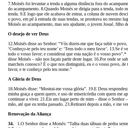
7.Moisés foi levantar a tenda a alguma distância fora do acampamen
do acampamento. 8.Quando Moisés se dirigia para a tenda, todo mun
tenda. 9.E logo que ele acabava de entrar, a coluna de nuvem desc
o povo, em pé à entrada de suas tendas, se pros­trava no mesmo l
Moisés ao acampamento, mas seu ajudante, o jovem Josué, filho de 
O desejo de ver Deus
12.Moisés disse ao Senhor: “Vós dizeis-me que faça subir o povo,
‘Conheço-te pelo teu nome’ e: ‘Tens todo o meu favor’. 13.Se é ve
todo o vosso favor; e considerai que esta nação é o vosso povo”.*
disse Moisés – não nos façais partir deste lugar. 16.Por onde se s
marcheis conosco? É o que nos distinguirá, eu e o vosso povo, de t
favor, e te conheço pelo teu nome.”
A Glória de Deus
18.Moisés disse: “Mostrai-me vossa glória”. 19.E Deus respondeu: 
minha graça a quem quero, e uso de misericórdia com quem me apr
continuar a viver. 21.Eis um lugar perto de mim – disse o Senhor –;
mão, até que eu tenha passado. 23.Retirarei depois a mão, e me ver
Renovação da Aliança
34.
1.O Senhor disse a Moisés: “Talha duas tábuas de pedra semelha