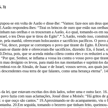
 3)
­pou-se em volta de Aarão e disse-lhe: “Vamos: faze-nos um deus que 
2.Aarão respondeu-lhes: “Tirai os brincos de ouro que estão nas orelhas
e tinham nas orelhas e os trouxeram a Aarão, 4.o qual, tomando-os em 
rael, o teu Deus que te tirou do Egito”.* 5.Aarão, vendo isso, cons­trui
 pela manhã, ofereceram holocaustos e sacrifícios pacíficos. O povo a
: “Vai, desce, porque se corrompeu o povo que tiraste do Egito. 8.Desv
am-se diante dele e ofereceram-lhe sa­crifícios, dizendo: Eis, ó Israel, 
Deixa, pois, que se acenda minha cólera contra eles e os reduzirei a n
 “Por que, Senhor, se inflama a vossa ira contra o vosso povo que tiras
mau desígnio os levou, para matá-los nas montanhas e suprimi-los da 
mbrai-vos de Abraão, de Isaac e de Israel, vossos servos, aos quais ju
s descendentes essa terra de que falastes, como uma herança eterna”. 14
 lei, que estavam escritas dos dois lados, sobre uma e outra face. 16.
o povo fazia com suas aclamações, Josué disse a Moisés: “Há gritos d
ta: o que ouço são cantos.” 19.Aproximando-se do acampamento, viu o b
ontanha. 20.Em seguida, tomando o bezerro que tinham feito, queimou-o