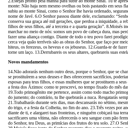
2.Estejas pronto pela manhã para subir ao monte Sinai. Tu te apr
monte: Não haja nem mesmo ovelhas ou bois pastando em seus flanc
subiu ao monte Sinai, como o Senhor lhe havia ordenado, seguran
nome de Javé. 6.O Senhor passou diante dele, exclamando: “Senhor
conserva sua graça até mil gerações, que perdoa a iniquidade, a re
filhos de seus filhos, até a terceira e a quarta geração”. 8.Moisés i
marchar no meio de nós: somos um povo de cabeça dura, mas perdo
fazer uma aliança contigo. Diante de todo o teu povo farei prodí
cerca veja quão terríveis são as obras do Senhor, que faço por meio
hiteus, os ferezeus, os heveus e os jebuseus. 12.Guarda-te de faze
torne um laço. 13.Derrubareis os seus altares, quebrareis suas estela
Novos mandamentos
14.Não adorarás nenhum outro deus, porque o Senhor, que se cham
se prostituírem a seus deuses e lhes oferecerem sacrifícios, poderi
esposas para teus filhos, e essas mulheres que se prostituem a seus
a festa dos Ázimos: como te prescrevi, no tempo fixado do mês das
19.Todo primogênito me pertence, assim como todo macho primogê
do jumento; do contrário, tu lhe quebrarás a nuca. Resgatarás semp
21.Trabalharás durante seis dias, mas descansarás no sétimo, mesm
do trigo, e a festa da Colheita, no fim do ano. 23.Três vezes por a
diante de ti, e alargarei tuas fronteiras, e ninguém cobiçará tua te
sacrificares uma vítima, não oferecerás o seu sangue com pão ferme
do Senhor, teu Deus, as primícias dos frutos do teu solo. 27.O Senh