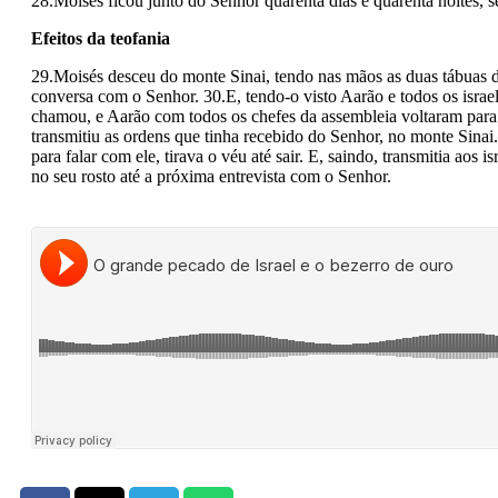
28.Moisés ficou junto do Senhor­ quarenta dias e quarenta noites,
Efeitos da teofania
29.Moisés desceu do monte Sinai, tendo nas mãos as duas tábuas da
conversa com o Senhor. 30.E, tendo-o visto Aarão e todos os israel
chamou, e Aarão com todos os chefes da assembleia voltaram para ju
transmitiu as ordens que tinha recebido do Senhor, no monte Sina
para falar com ele, tirava o véu até sair. E, saindo, transmitia aos 
no seu rosto até a próxima entrevista com o Senhor.