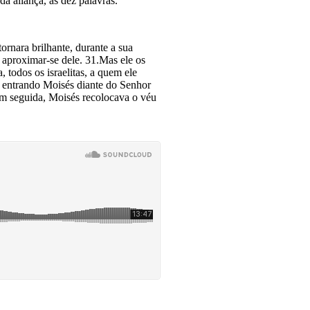
a aliança, as dez palavras.
ornara brilhante, durante a sua
m aproximar-se dele. 31.Mas ele os
odos os is­rae­litas, a quem ele
, entrando Moisés diante do Senhor
o; em seguida, Moisés recolocava o véu