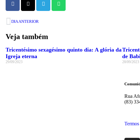
DIA ANTERIOR
Veja também
Tricentésimo sexagésimo quinto dia: A glória da
Tricen
Igreja eterna
de Bab
29/09/2023
28/09/2023
Comunid
Rua Afo
(83) 33
Termos