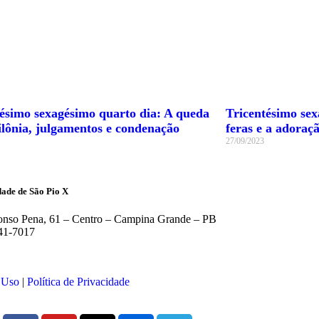
tésimo sexagésimo quarto dia: A queda
Tricentésimo sex
ilônia, julgamentos e condenação
feras e a adoraç
27/09/2023
ade de São Pio X
nso Pena, 61 – Centro – Campina Grande – PB
41-7017
 Uso
|
Política de Privacidade