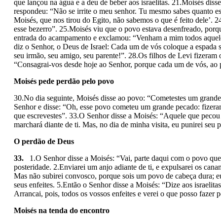
que lançou na água e a deu de beber aos israelitas. 21.Moisés diss
respondeu: “Não se irrite o meu senhor. Tu mesmo sabes quanto es
Moisés, que nos tirou do Egito, não sabemos o que é feito dele’. 
esse bezerro”. 25.Moisés viu que o povo estava desenfreado, porqu
entrada do acampamento e exclamou: “Venham a mim todos aqueles q
diz o Senhor, o Deus de Israel: Cada um de vós coloque a espada s
seu irmão, seu amigo, seu parente!”. 28.Os filhos de Levi fizeram
“Consagrai-vos desde hoje ao Senhor, porque cada um de vós, ao p
Moisés pede perdão pelo povo
30.No dia seguinte, Moisés disse ao povo: “Cometestes um grande 
Senhor e disse: “Oh, esse povo cometeu um grande pecado: fizera
que escrevestes”. 33.O Senhor disse a Moisés: “Aquele que pecou 
marchará diante de ti. Mas, no dia de minha visita, eu punirei seu 
O perdão de Deus
33.
1.O Senhor disse a Moisés: “Vai, parte daqui com o povo que ti
posteridade. 2.Enviarei um anjo adiante de ti, e expulsarei os cana­
Mas não subirei convosco, porque sois um povo de cabeça dura; eu
seus enfeites. 5.Então o Senhor disse a Moisés: “Dize aos israelita
Arrancai, pois, todos os vossos enfeites e verei o que posso fazer 
Moisés na tenda do encontro