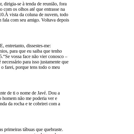
 dirigia-se à tenda de reunião, fora
o com os olhos até que entrasse na
 10.À vista da coluna de nuvem, todo
m fala com seu amigo. Voltava depois
, entretanto, dissestes-me:
nios, para que eu saiba que tenho
15.“Se vossa face não vier conosco –
é necessário para isso justamente que
 o farei, porque tens todo o meu
ante de ti o nome de Javé. Dou a
 o homem não me poderia ver e
enda da rocha e te cobrirei com a
s primeiras tábuas que quebraste.