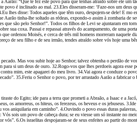
e a Aarão: “Que te fez este povo para que tenhas atraído sobre ele um 
te povo é inclinado ao mal. 23.Eles disseram-me: ‘Faze-nos um deus qu
24.Eu lhes disse: Todos aqueles que têm ouro, despojem-se dele! E mo e
e Aarão tinha-lhe soltado as rédeas, expondo-o assim à zombaria de seu
ue são pelo Senhor!”. Todos os filhos de Levi se ajuntaram em torno 
obre sua coxa. Passai e repassai através do acampamento, de uma porta
 o que ordenou Moisés, e cerca de três mil homens morreram naquele dia
reço de seu filho e de seu irmão, tendes atraído sobre vós hoje uma bê
pecado. Mas vou subir hoje ao Senhor; talvez obtenha o perdão de vos
m para si um deus de ouro. 32.Rogo-vos que lhes perdoeis agora esse p
contra mim, este apagarei do meu livro. 34.Vai agora e conduze o povo
pecado”. 35.Feriu o Senhor o povo, por ter arrastado Aarão a fabricar o 
raste do Egito; ide para a terra que prometi a Abraão, a Isaac e a Jacó
neus, os amorreus, os hiteus, os ferezeus, os heveus e os jebuseus. 3.Ide
 vos aniquilaria em caminho”. 4.Ouvindo o povo essas duras palavras, 
s: Vós sois um povo de cabeça dura; se eu viesse um só instante no meio 
por vós”. 6.Os israelitas despojaram-se de seus enfeites ao partir do mo