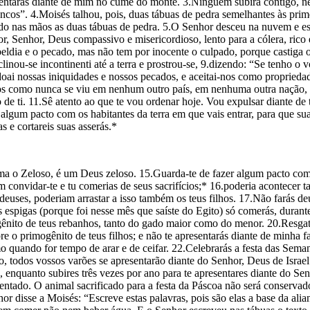
esentarás diante de mim no cume do monte. 3.Ninguém subirá contigo, 
os”. 4.Moisés talhou, pois, duas tábuas de pedra semelhantes às primei
do nas mãos as duas tábuas de pedra. 5.O Senhor desceu na nuvem e es
, Senhor, Deus compassivo e misericordioso, lento para a cólera, rico
beldia e o pecado, mas não tem por inocente o culpado, porque castiga o
nclinou-se incontinenti até a terra e prostrou-se, 9.dizendo: “Se tenho o 
ai nossas iniquidades e nossos pecados, e aceitai-nos como proprieda
gios como nunca se viu em nenhum outro país, em nenhuma outra nação, 
 de ti. 11.Sê atento ao que te vou ordenar hoje. Vou expulsar diante de 
r algum pacto com os habitantes da terra em que vais entrar, para que s
s e cortareis suas asserás.*
a o Zeloso, é um Deus zeloso. 15.Guarda-te de fazer algum pacto com 
am convidar-te e tu comerias de seus sacrifícios;* 16.poderia acontecer 
 deuses, poderiam arras­tar a isso também os teus filhos. 17.Não farás 
 espigas (porque foi nesse mês que saíste do Egito) só comerás, durante
nito de teus reba­nhos, tanto do gado maior como do menor. 20.Resga
re o primogênito de teus filhos; e não te apresentarás diante de minha 
o quando for tempo de arar e de ceifar. 22.Celebrarás a festa das Seman
no, todos vossos varões se apresentarão dian­te do Senhor, Deus de Israe
rra, enquanto subires três vezes por ano para te apresentares diante do 
ntado. O animal sacri­ficado para a festa da Páscoa não será conservado
or disse a Moisés: “Escreve estas palavras, pois são elas a base da alia