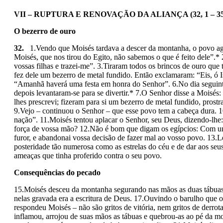
VII – RUPTURA E RENOVAÇÃO DA ALIANÇA (32, 1 – 35,
O bezerro de ouro
32.
1.Vendo que Moisés tardava a descer da montanha, o povo agru
Moisés, que nos tirou do Egito, não sabemos o que é feito dele”.* 
vossas filhas e trazei-me”. 3.Tiraram todos os brincos de ouro qu
fez dele um bezerro de metal fundido. Então exclamaram: “Eis, ó Is
“Amanhã haverá uma festa em honra do Senhor”. 6.No dia seguinte,
depois levantaram-se para se divertir.* 7.O Senhor disse a Moisés
lhes prescrevi; fizeram para si um bezerro de metal fundido, prostrar
9.Vejo – continuou o Senhor – que esse povo tem a cabeça dura. 10.
nação”. 11.Moisés tentou aplacar o Senhor, seu Deus, dizendo-lhe:
força de vossa mão? 12.Não é bom que digam os egípcios: Com um 
furor, e abandonai vossa decisão de fazer mal ao vosso povo. 13.Le
posteridade tão numerosa como as estrelas do céu e de dar aos seu
ameaças que tinha proferido contra o seu povo.
Consequências do pecado
15.Moisés desceu da montanha segurando nas mãos as duas tábuas da
nelas gravada era a escritura de Deus. 17.Ouvindo o barulho que 
respondeu Moisés – não são gritos de vitória, nem gritos de derro
inflamou, arrojou de suas mãos as tábuas e quebrou-as ao pé da m