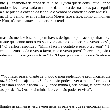
to. (E cha­mou-a de tenda de reunião.) Quem queria consultar o Senhor,
do se levantava, cada um diante da entrada de sua tenda, para segui-l
ia e se punha à entrada da tenda, e o Senhor se entretinha com Moisés.
ugar. 11.O Senhor se entretinha com Moisés face a face, como um home
Nun, não se apartava do interior da tenda.
 mas não me fazeis saber quem haveis designado para acompa­nhar-me. E
rdade que te­nho todo o vosso favor, dai-me a conhecer os vossos desíg
 14.O Senhor respondeu: “Minha face irá contigo e serei o teu guia”.* 
aberá que temos todo o vosso favor, eu e o vosso povo? Porventura, não 
odas as outras nações da terra.” 17.“O que pedes – replicou o Senhor –
“Vou fazer passar diante de ti todo o meu esplendor, e pronunciarei di
az.* 20.Mas – ajuntou o Senhor – não poderás ver a minha face, pois
 tu estarás sobre a rocha. 22.Quando minha glória passar, te porei na f
ás por detrás. Quanto à minha face, ela não pode ser vista”.
ntes às primeiras: escreve­rei nelas as palavras que se encontravam na