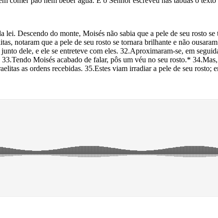
 sem comer pão nem beber água. E o Senhor escreveu nas tábuas o texto d
 lei. Descendo do monte, Moisés não sabia que a pele de seu rosto se t
itas, notaram que a pele de seu rosto se tornara brilhante e não ousara
nto dele, e ele se entreteve com eles. 32.Aproximaram-se, em seguida, t
i. 33.Tendo Moisés acabado de falar, pôs um véu no seu rosto.* 34.Mas
israelitas as ordens recebidas. 35.Estes viam irradiar a pele de seu rost