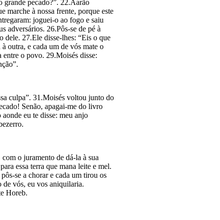
tão grande pecado?”. 22.Aarão
e marche à nossa frente, porque este
ntregaram: joguei-o ao fogo e saiu
s adver­sários. 26.Pôs-se de pé à
dele. 27.Ele disse-lhes: “Eis o que
 à outra, e cada um de vós mate o
 entre o povo. 29.Moisés disse:
nção”.
sa culpa”. 31.Moisés voltou junto do
ecado! Senão, apagai-me do livro
 aonde eu te disse: meu anjo
bezerro.
, com o juramento de dá-la à sua
 para essa terra que mana leite e mel.
pôs-se a chorar e cada um tirou os
de vós, eu vos ani­quilaria.
nte Horeb.