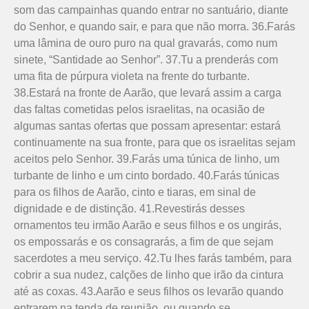
som das campainhas quando entrar no santuário, diante
do Senhor, e quando sair, e para que não morra. 36.Farás
uma lâmina de ouro puro na qual gravarás, como num
sinete, “Santidade ao Senhor”. 37.Tu a prenderás com
uma fita de púrpura violeta na frente do turbante.
38.Estará na fronte de Aarão, que levará assim a carga
das faltas cometidas pelos israelitas, na ocasião de
algumas santas ofertas que possam apresentar: estará
continuamente na sua fronte, para que os israelitas sejam
aceitos pelo Senhor. 39.Farás uma túnica de linho, um
turbante de linho e um cinto bordado. 40.Farás túnicas
para os filhos de Aarão, cinto e tiaras, em sinal de
dignidade e de distinção. 41.Reves­tirás desses
ornamentos teu irmão Aarão e seus filhos e os ungirás,
os empossarás e os consagrarás, a fim de que sejam
sacerdotes a meu serviço. 42.Tu lhes farás também, para
cobrir a sua nudez, calções de linho que irão da cintura
até as coxas. 43.Aarão e seus filhos os levarão quando
entrarem na tenda de reunião, ou quando se