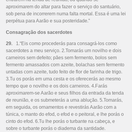
aproximarem do altar para fazer o serviço do santuário,
sob pena de incorrerem numa falta mortal. Essa é uma lei
perpétua para Aarão e sua posteridade.”
Consagração dos sacerdotes
29.
1.“Eis como procederás pa­ra consagrá-los como
sacer­dotes a meu serviço. 2.Tomarás um novilho e dois
carneiros sem defeito; pães sem fermento, bolos sem
fermento amassados com azeite, bolachas sem fermento
untadas com azeite, tudo feito de flor de farinha de trigo.
3.Tu os porás em uma cesta e os oferecerás ao mesmo
tempo que o novilho e os dois carneiros. 4.Farás
aproximarem-se Aarão e seus filhos da entrada da tenda
de reunião, e os submeterás a uma ablução. 5.Tomarás,
em seguida, os ornamentos e revestirás Aarão com a
túnica, o manto do efod, o efod e o peitoral, e lhe porás o
cinto do efod. 6.Tu lhe porás o turbante na cabeça, e
sobre o turbante porás o diadema da santidade.