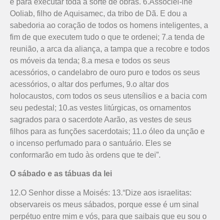
e para executar toda a sorte de obras. 6.Associei-lhe
Ooliab, filho de Aquisamec, da tribo de Dã. E dou a
sabedoria ao coração de todos os homens inteligentes, a
fim de que executem tudo o que te ordenei; 7.a tenda de
reunião, a arca da aliança, a tampa que a recobre e todos
os móveis da tenda; 8.a mesa e todos os seus
acessórios, o candelabro de ouro puro e todos os seus
acessórios,­ o altar dos perfumes, 9.o altar dos
holocaustos, com todos os seus utensílios e a bacia com
seu pedestal; 10.as vestes litúrgicas, os ornamentos
sagrados para o sacerdote Aarão, as vestes de seus
filhos para as funções sacerdotais; 11.o óleo da unção e
o incenso perfumado para o santuário. Eles se
conformarão em tudo às ordens que te dei”.
O sábado e as tábuas da lei
12.O Senhor disse a Moisés: 13.“Dize aos israelitas:
observareis os meus sábados, porque esse é um sinal
perpétuo entre mim e vós, para que saibais que eu sou o