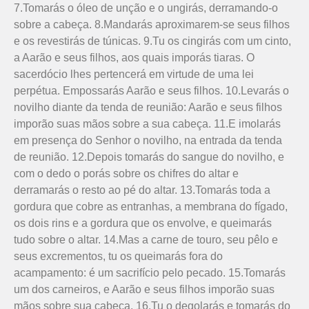
7.Tomarás o óleo de unção e o ungirás, derramando-o
sobre a cabeça. 8.Mandarás aproximarem-se seus fi­lhos
e os revestirás de túnicas. 9.Tu os cingirás com um cinto,
a Aarão e seus filhos, aos quais imporás tiaras. O
sacerdócio lhes pertencerá em virtude de uma lei
perpétua. Empossarás Aarão e seus filhos. 10.Levarás o
novilho diante da tenda de reunião: Aarão e seus fi­lhos
imporão suas mãos sobre a sua cabeça. 11.E imolarás
em presença do Senhor o novilho, na entrada da tenda
de reunião. 12.Depois tomarás do sangue do novilho, e
com o dedo o porás sobre os chifres do altar e
derramarás o resto ao pé do altar. 13.Tomarás toda a
gordura que cobre as entranhas, a membrana do fígado,
os dois rins e a gordura que os envolve, e queimarás
tudo sobre o altar. 14.Mas a carne de touro, seu pêlo e
seus excrementos, tu os queimarás fora do
acampamento: é um sacrifício pelo pecado. 15.Tomarás
um dos carneiros, e Aarão e seus filhos imporão suas
mãos sobre sua cabeça. 16.Tu o degolarás e tomarás do