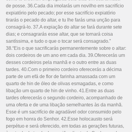
de posse. 36.Cada dia imolarás um novilho em sacrifício
expiatório pelo pecado; por esse sacrifício expiatório
tirarás o pecado do altar, e tu lhe farás uma unção para
consagrá-lo. 37.A expiação do altar se fará durante sete
dias; e consagrarás esse altar, que se tornará coisa
santíssima, e tudo o que o tocar será consagrado.”
38.“Eis o que sacrificarás permanentemente sobre o altar:
dois cordeiros de um ano em cada dia. 39.Oferecerás um
desses cordeiros pela manhã e o outro entre as duas
tardes. 40.Com o primeiro cordeiro oferecerás a décima
parte de um efá de flor de farinha amassada com um
quarto de hin de óleo de olivas esmagadas, e como
libação um quarto de hin de vinho. 41.Entre as duas
tardes oferecerás o segundo cordeiro, acompanhado de
uma oferta e de uma libação semelhantes às da manhã.
Esse é um sacrifício de agradável odor consumido pelo
fogo em honra do Senhor. 42.Esse holocausto será
perpétuo e será oferecido, em todas as gerações futuras,