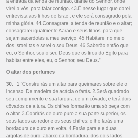
à entrada da tenda de reunião, diante do Senhor, onde
virei a vós, para falar contigo. 43.É nesse lugar que darei
entrevis­ta aos filhos de Israel, e ele será consagrado pela
minha glória. 44.Consagrarei a tenda de reunião e o altar;
consagrarei igualmente Aarão e seus filhos, para que
sejam sacerdotes a meu serviço. 45.Habitarei no meio
dos israelitas e serei o seu Deus. 46.Saberão então que
eu, o Senhor, sou o seu Deus que os tirou do Egito para
habitar entre eles, eu, o Senhor, seu Deus.”
O altar dos perfumes
30.
1.“Construirás um altar para quei­mares sobre ele o
incenso. De ma­deira de acácia o farás. 2.Será quadrado
seu comprimento e sua largura de um côvado; e terá dois
côvados de altura. Os chifres formarão uma só peça com
o altar. 3.Cobrirás de ouro puro a sua parte superior, os
seus lados ao redor e os seus chifres; e lhe farás uma
bordadura de ouro em volta. 4.Farás para ele duas
argolas de ouro, abaixo da bordadura, dos dois lados.