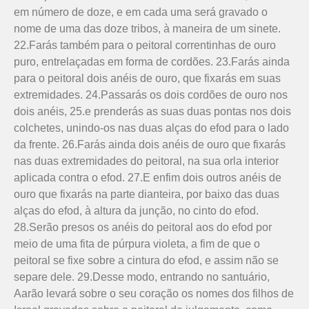
em número de doze, e em cada uma será gravado o
nome de uma das doze tribos, à maneira de um sinete.
22.Farás também para o peitoral correntinhas de ouro
puro, entrelaçadas em forma de cordões. 23.Farás ainda
para o peitoral dois anéis de ouro, que fixarás em suas
extremidades. 24.Passarás os dois cordões de ouro nos
dois anéis, 25.e prenderás as suas duas pontas nos dois
colchetes, unindo-os nas duas alças do efod para o lado
da frente. 26.Farás ainda dois anéis de ouro que fixarás
nas duas extremidades do peitoral, na sua orla interior
aplicada contra o efod. 27.E enfim dois outros anéis de
ouro que fixarás na parte dianteira, por baixo das duas
alças do efod, à altura da junção, no cinto do efod.
28.Serão presos os anéis do peitoral aos do efod por
meio de uma fita de púrpura violeta, a fim de que o
peitoral se fixe sobre a cintura do efod, e assim não se
separe dele. 29.Desse modo, entrando no santuário,
Aarão levará sobre o seu coração os nomes dos filhos de