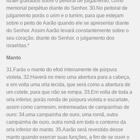
Israel gravados sobre o peitoral de julgamento, como
memorial perpétuo diante do Senhor. 30.No peitoral de
julgamento porás o urim e o tumim, para que estejam
sobre o peito de Aarão quando ele se apresentar diante
do Senhor. Assim Aarão levará cons­tantemente sobre o
seu coração, diante do Senhor, o julgamento dos
israelitas.*
Manto
31.Farás o manto do efod inteiramente de púrpura
violeta. 32.Haverá no meio uma abertura para a cabeça,
e em volta uma orla tecida, que será como a abertura de
um colete, para que não se rompa. 33.Em volta de toda a
orla inferior, porás romãs de púrpura violeta e escarlate,
assim como carmesim, entremeadas de campainhas de
ouro: 34.uma campainha de ouro, uma romã, outra
campainha de ouro, outra romã em todo o contorno da
orla inferior do manto. 35.Aarão será revestido desse
manto quando exercer suas funções, a fim de se ouvir o