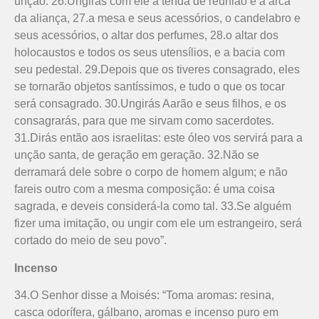
unção. 26.Ungirás com ele a tenda de reunião e a arca
da aliança, 27.a mesa e seus acessórios, o candelabro e
seus acessó­rios, o altar dos perfumes, 28.o altar dos
holocaustos e todos os seus utensílios, e a bacia com
seu pedestal. 29.Depois que os tiveres consagrado, eles
se tornarão objetos santíssimos, e tudo o que os tocar
será consagrado. 30.Ungirás Aarão e seus filhos, e os
consagrarás, para que me sirvam como sacerdotes.
31.Dirás então aos israelitas: este óleo vos servirá para a
unção santa, de geração em geração. 32.Não se
derramará dele sobre o corpo de homem algum; e não
fareis outro com a mesma composição: é uma coisa
sagrada, e deveis considerá-la como tal. 33.Se alguém
fizer uma imitação, ou ungir com ele um estrangeiro, será
cortado do meio de seu povo”.
Incenso
34.O Senhor disse a Moisés: “Toma aromas: resina,
casca odorí­fera, gálbano, aromas e incenso puro em