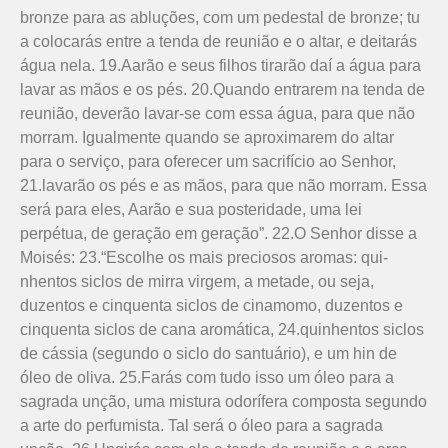
bronze para as abluções, com um pedestal de bronze; tu
a colocarás entre a tenda de reunião e o altar, e deitarás
água nela. 19.Aarão e seus filhos tirarão daí a água para
lavar as mãos e os pés. 20.Quando entrarem na tenda de
reunião, deverão lavar-se com essa água, para que não
morram. Igualmente quando se aproximarem do altar
para o serviço, para oferecer um sacrifício ao Senhor,
21.lavarão os pés e as mãos, para que não morram. Essa
será para eles, Aarão e sua posteridade, uma lei
perpétua, de geração em geração”. 22.O Senhor disse a
Moisés: 23.“Es­colhe os mais preciosos aromas: qui­
nhentos siclos de mirra virgem, a metade, ou seja,
duzentos e cinquenta siclos de cinamomo, duzentos e
cinquenta siclos de cana aromática, 24.quinhentos siclos
de cássia (segundo o siclo do santuário), e um hin de
óleo de oliva. 25.Farás com tudo isso um óleo para a
sagrada unção, uma mistura odorífera composta segundo
a arte do perfumista. Tal será o óleo para a sagrada