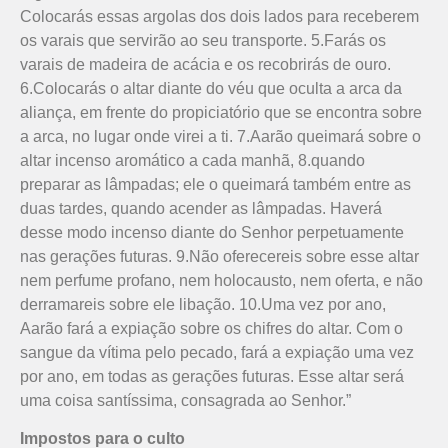
Colocarás essas argolas dos dois lados para receberem
os varais que servirão ao seu transporte. 5.Farás os
varais de madeira de acácia e os recobrirás de ouro.
6.Colocarás o altar diante do véu que oculta a arca da
aliança, em frente do propiciatório que se encontra sobre
a arca, no lugar onde virei a ti. 7.Aarão queimará sobre o
altar incenso aromático a cada manhã, 8.quando
preparar as lâmpadas; ele o queimará também entre as
duas tardes, quando acender as lâmpadas. Haverá
desse modo incenso diante do Senhor perpetua­mente
nas gerações futuras. 9.Não oferecereis sobre esse altar
nem perfume profano, nem holocausto, nem oferta, e não
derramareis sobre ele libação. 10.Uma vez por ano,
Aarão fará a expiação sobre os chifres do altar. Com o
sangue da vítima pelo pecado, fará a expiação uma vez
por ano, em todas as gerações futuras. Esse altar será
uma coisa santíssima, consagrada ao Senhor.”
Impostos para o culto