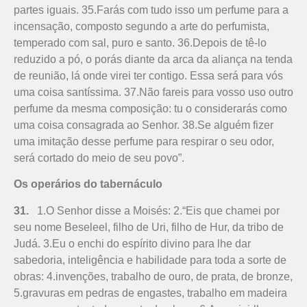
partes iguais. 35.Farás com tudo isso um perfume para a
incensação, composto segundo a arte do perfumista,
temperado com sal, puro e santo. 36.Depois de tê-lo
reduzido a pó, o porás diante da arca da aliança na tenda
de reunião, lá onde virei ter contigo. Essa será para vós
uma coisa santíssima. 37.Não fareis para vosso uso outro
perfume da mesma composição: tu o considerarás como
uma coisa consagrada ao Senhor. 38.Se alguém fizer
uma imitação desse perfume para respirar o seu odor,
será cortado do meio de seu povo”.
Os operários do tabernáculo
31.
1.O Senhor disse a Moisés: 2.“Eis que chamei por
seu nome Bese­leel, filho de Uri, filho de Hur, da tribo de
Judá. 3.Eu o enchi do espírito divino para lhe dar
sabedoria, inteligência e habilidade para toda a sorte de
obras: 4.invenções, trabalho de ouro, de prata, de bronze,
5.gravuras em pedras de engastes, trabalho em madeira