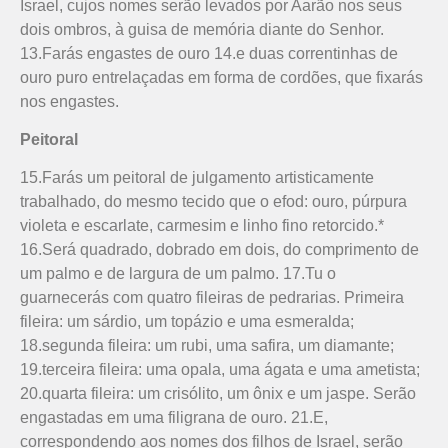
Israel, cujos nomes serão levados por Aarão nos seus
dois ombros, à guisa de memória diante do Senhor.
13.Farás engastes de ouro 14.e duas correntinhas de
ouro puro entrelaçadas em forma de cordões, que fixarás
nos engastes.
Peitoral
15.Farás um peitoral de julgamento artisticamente
trabalhado, do mesmo tecido que o efod: ouro, púrpura
violeta e escarlate, carmesim e linho fino retorcido.*
16.Será quadrado, dobrado em dois, do comprimento de
um palmo e de largura de um palmo. 17.Tu o
guarnecerás com quatro fileiras de pedrarias. Primeira
fileira: um sárdio, um topázio e uma esmeral­da;
18.segunda fileira: um rubi, uma safira, um diamante;
19.terceira fileira: uma opala, uma ágata e uma ametista;
20.quarta fileira: um crisólito, um ônix e um jaspe. Serão
engastadas em uma filigrana de ouro. 21.E,
correspondendo aos nomes dos filhos de Israel, serão