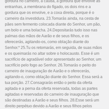
gordura no carneiro, a cauda, a gordura que envolve as
entranhas, a membrana do fígado, os dois rins e a
gordura que os envolve, e a coxa direita, porque é o
carneiro da investidura. 23.Tomarás ainda, na cesta de
pães sem fermento colocada diante do Senhor, um pão,
um bolo e uma bolacha. 24.Depositarás tudo isso nas
palmas das mãos de Aarão e de seus filhos, e os
oferecerás, agitando-os, como oblação diante do
Senhor.* 25.Tu os retomarás, em seguida, de suas mãos
e os queimarás no altar sobre o holocausto. Esse é um
sacrifício de agradável odor apresentado ao Senhor, um
sacrifício pelo fogo ao Senhor. 26.Tomarás o peito do
carneiro de inauguração de Aarão e o ofere­cerás,
agitando-o, como oblação diante do Senhor. Essa será a
tua porção. 27.Consagrarás então o peito da oferta
agitada e a perna da oferta reservada, todas as partes
agitadas e reservadas do carneiro de inauguração que
são destinadas a Aarão e seus filhos. 28.Esse será um
direito perpétuo devido a Aarão e seus filhos pelos