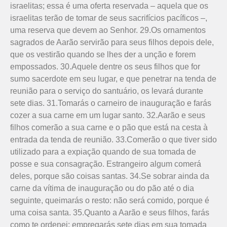
israelitas; essa é uma oferta reservada – aquela que os
israelitas terão de tomar de seus sacrifícios pacíficos –,
uma reserva que devem ao Senhor. 29.Os ornamentos
sagrados de Aarão servirão para seus fi­lhos depois dele,
que os vestirão quando se lhes der a unção e forem
empossados. 30.Aquele dentre os seus filhos que for
sumo sacerdote em seu lugar, e que penetrar na tenda de
reunião para o serviço do santuário, os levará du­rante
sete dias. 31.Tomarás o carneiro de inauguração e farás
cozer a sua carne em um lugar santo. 32.Aarão e seus
filhos comerão a sua carne e o pão que está na cesta à
entrada da tenda de reunião. 33.Comerão o que tiver sido
utilizado para a expiação quando de sua tomada de
posse e sua consagração. Estrangeiro algum comerá
deles, porque são coisas santas. 34.Se sobrar ainda da
carne da vítima de inauguração ou do pão até o dia
seguinte, queimarás o resto: não será comido, porque é
uma coisa santa. 35.Quanto a Aarão e seus filhos, farás
como te ordenei: empregarás sete dias em sua tomada