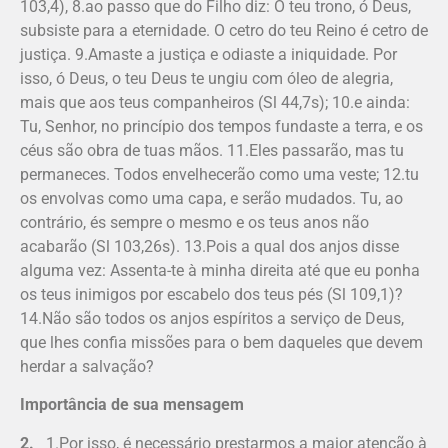
103,4), 8.ao passo que do Filho diz: O teu trono, ó Deus,
subsiste para a eternidade. O cetro do teu Reino é cetro de
justiça. 9.Amaste a justiça e odiaste a iniqui­dade. Por
isso, ó Deus, o teu Deus te ungiu com óleo de alegria,
mais que aos teus companheiros (Sl 44,7s); 10.e ainda:
Tu, Senhor, no princípio dos tempos fundaste a terra, e os
céus são obra de tuas mãos. 11.Eles passarão, mas tu
permaneces. Todos envelhecerão como uma veste; 12.tu
os envolvas como uma capa, e serão mudados. Tu, ao
contrário, és sempre o mesmo e os teus anos não
acabarão (Sl 103,26s). 13.Pois a qual dos anjos disse
alguma vez: Assenta-te à minha direita até que eu ponha
os teus inimigos por escabelo dos teus pés (Sl 109,1)?
14.Não são todos os anjos espíritos a serviço de Deus,
que lhes confia missões para o bem daqueles que devem
herdar a salvação?
Importância de sua mensagem
2.
1.Por isso, é necessário pres­tarmos a maior atenção à