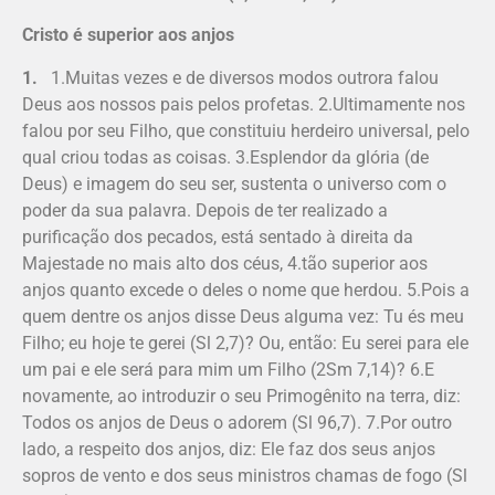
Cristo é superior aos anjos
1.
1.Muitas vezes e de diversos modos outrora falou
Deus aos nossos pais pelos profetas. 2.Ultimamente nos
falou por seu Filho, que constituiu herdeiro universal, pelo
qual criou todas as coisas. 3.Esplendor da glória (de
Deus) e imagem do seu ser, sustenta o universo com o
poder da sua palavra. Depois de ter realizado a
purificação dos pecados, está sentado à direita da
Majestade no mais alto dos céus, 4.tão superior aos
anjos quanto excede o deles o nome que herdou. 5.Pois a
quem dentre os anjos disse Deus alguma vez: Tu és meu
Filho; eu hoje te gerei (Sl 2,7)? Ou, então: Eu serei para ele
um pai e ele será para mim um Filho (2Sm 7,14)? 6.E
novamente, ao introduzir o seu Primogênito na terra, diz:
Todos os anjos de Deus o adorem (Sl 96,7). 7.Por outro
lado, a respeito dos anjos, diz: Ele faz dos seus anjos
sopros de vento e dos seus ministros chamas de fogo (Sl