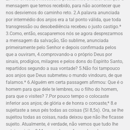
mensagem que temos recebido, para não acontecer que
nos desviemos do caminho reto. 2.A palavra anunciada
por intermédio dos anjos era a tal ponto válida, que toda
transgressão ou desobediência recebeu o justo castigo.*
3.Como, então, escaparemos nós se agora desprezarmos
a mensagem da salvação, tão sublime, anunciada
primeiramente pelo Senhor e depois confirmada pelos
que a ouviram, 4.comprovando-a o próprio Deus por
sinais, prodígios, milagres e pelos dons do Espírito Santo,
repartidos segundo a sua vontade? 5.Não foi tampouco
aos anjos que Deus submeteu o mundo vindouro, de que
falamos.* 6.Alguém em certa passagem afirmou: Que é o
homem para que dele te lembres, ou o filho do homem,
para que o visites? 7.Por pouco tempo o colocaste
inferior aos anjos; de glória e de honra o coroaste,* 8.e
sujeitaste a seus pés todas as coisas (Sl 8,5s). Ora, se lhe
sujeitou todas as coisas, nada deixou que não lhe ficasse
sujeito. Atualmente, é verdade, não vemos que tudo lhe