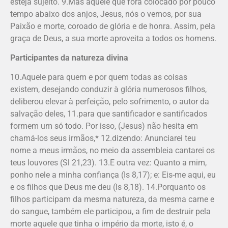
esteja sujeito. 9.Mas aquele que fora colocado por pouco
tempo abaixo dos anjos, Jesus, nós o vemos, por sua
Paixão e morte, coroado de glória e de honra. Assim, pela
graça de Deus, a sua morte aproveita a todos os homens.
Participantes da natureza divina
10.Aquele para quem e por quem todas as coisas
existem, desejando conduzir à glória numerosos filhos,
deliberou elevar à perfeição, pelo sofrimento, o autor da
salvação deles, 11.para que santificador e santificados
formem um só todo. Por isso, (Jesus) não hesita em
chamá-los seus irmãos,* 12.dizendo: Anunciarei teu
nome a meus irmãos, no meio da assembleia cantarei os
teus louvores (Sl 21,23). 13.E outra vez: Quanto a mim,
ponho nele a minha confiança (Is 8,17); e: Eis-me aqui, eu
e os filhos que Deus me deu (Is 8,18). 14.Porquanto os
filhos participam da mesma natureza, da mesma carne e
do sangue, também ele participou, a fim de destruir pela
morte aquele que tinha o império da morte, isto é, o