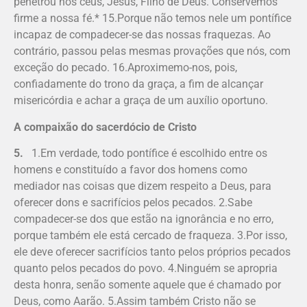
penetrou nos céus, Jesus, Filho de Deus. Conservemos
firme a nossa fé.* 15.Porque não temos nele um pontífice
incapaz de compadecer-se das nossas fraquezas. Ao
contrário, passou pelas mesmas provações que nós, com
exceção do pecado. 16.Aproximemo-nos, pois,
confiadamente do trono da graça, a fim de alcançar
misericórdia e achar a graça de um auxílio oportuno.
A compaixão do sacerdócio de Cristo
5.
1.Em verdade, todo pontífice é escolhido entre os
homens e constituído a favor dos homens como
mediador nas coisas que dizem respeito a Deus, para
oferecer dons e sacrifícios pelos pecados. 2.Sabe
compadecer-se dos que estão na ignorância e no erro,
porque também ele está cercado de fraqueza. 3.Por isso,
ele deve oferecer sacrifícios tanto pelos próprios pecados
quanto pelos pecados do povo. 4.Ninguém se apropria
desta honra, senão somente aquele que é chamado por
Deus, como Aarão. 5.Assim também Cristo não se