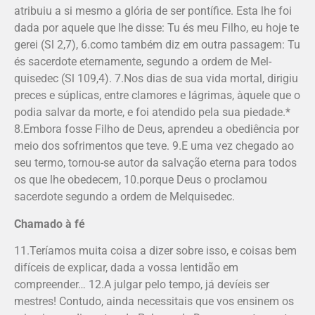
atribuiu a si mesmo a glória de ser pontífice. Esta lhe foi
dada por aquele que lhe disse: Tu és meu Filho, eu hoje te
gerei (Sl 2,7), 6.como também diz em outra passagem: Tu
és sacerdote eternamente, segundo a ordem de Mel­
quisedec (Sl 109,4). 7.Nos dias de sua vida mortal, dirigiu
preces e súplicas, entre clamores e lágrimas, àquele que o
podia salvar da morte, e foi atendido pela sua piedade.*
8.Embora fosse Filho de Deus, aprendeu a obediência por
meio dos sofrimentos que teve. 9.E uma vez chegado ao
seu termo, tornou-se autor da salvação eterna para todos
os que lhe obedecem, 10.porque Deus o proclamou
sacerdote segundo a ordem de Melquisedec.
Chamado à fé
11.Teríamos muita coisa a dizer sobre isso, e coisas bem
difíceis de explicar, dada a vossa lentidão em
compreender… 12.A julgar pelo tempo, já devíeis ser
mestres! Contudo, ainda necessitais que vos ensinem os