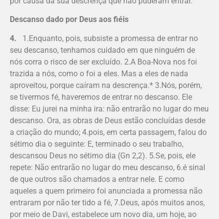
por causa da sua descrença que não puderam entrar.
Descanso dado por Deus aos fiéis
4.
1.Enquanto, pois, subsiste a promessa de entrar no
seu descanso, tenhamos cuidado em que ninguém de
nós corra o risco de ser excluído. 2.A Boa-Nova nos foi
trazida a nós, como o foi a eles. Mas a eles de nada
aproveitou, porque caíram na descrença.* 3.Nós, porém,
se tivermos fé, haveremos de entrar no descanso. Ele
disse: Eu jurei na minha ira: não entrarão no lugar do meu
descanso. Ora, as obras de Deus estão concluídas desde
a criação do mundo; 4.pois, em certa passagem, falou do
sétimo dia o seguinte: E, terminado o seu trabalho,
descansou Deus no sétimo dia (Gn 2,2). 5.Se, pois, ele
repete: Não entrarão no lugar do meu descanso, 6.é sinal
de que outros são chamados a entrar nele. E como
aqueles a quem primeiro foi anunciada a promessa não
entraram por não ter tido a fé, 7.Deus, após muitos anos,
por meio de Davi, estabelece um novo dia, um hoje, ao