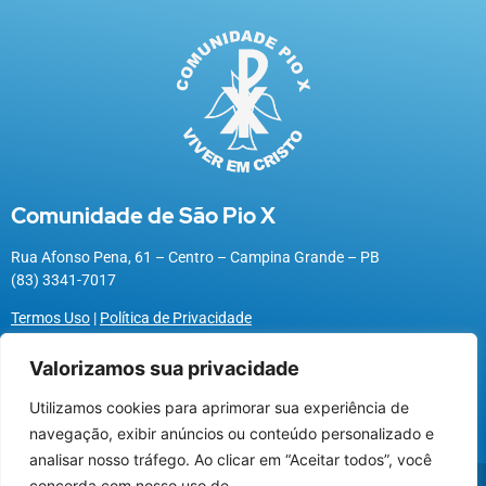
Comunidade de São Pio X
Rua Afonso Pena, 61 – Centro – Campina Grande – PB
(83) 3341-7017
Termos Uso
|
Política de Privacidade
Valorizamos sua privacidade
Utilizamos cookies para aprimorar sua experiência de
Utilizamos cookies para oferecer melhor
navegação, exibir anúncios ou conteúdo personalizado e
experiência, melhorar o desempenho, analisar
analisar nosso tráfego. Ao clicar em “Aceitar todos”, você
como você interage em nosso site e
@2026 Associação Carismática Católica São Pio X
concorda com nosso uso de