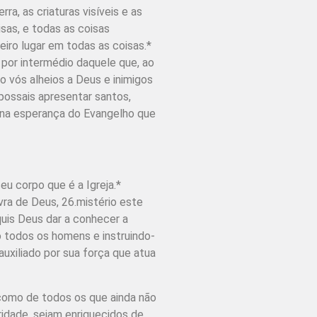
ra, as criaturas visíveis e as
isas, e todas as coisas
eiro lugar em todas as coisas.*
, por intermédio daquele que, ao
o vós alheios a Deus e inimigos
possais apresentar santos,
is na esperança do Evangelho que
eu corpo que é a Igreja.*
vra de Deus, 26.mistério este
uis Deus dar a conhecer a
o todos os homens e instruindo-
auxiliado por sua força que atua
como de todos os que ainda não
idade, sejam enriquecidos de