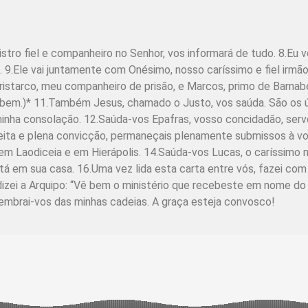
tro fiel e companheiro no Senhor, vos informará de tudo. 8.Eu vo
 9.Ele vai juntamente com Onésimo, nosso caríssimo e fiel irmã
istarco, meu companheiro de prisão, e Marcos, primo de Barnabé,
o bem.)* 11.Também Jesus, chamado o Justo, vos saúda. São os ú
inha consolação. 12.Saúda-vos Epafras, vosso concidadão, servo
feita e plena convicção, permaneçais plenamente submissos à vo
em Laodiceia e em Hierápolis. 14.Saúda-vos Lucas, o caríssimo 
á em sua casa. 16.Uma vez lida esta carta entre vós, fazei com
, dizei a Arquipo: “Vê bem o ministério que recebeste em nome 
embrai-vos das minhas cadeias. A graça esteja convosco!