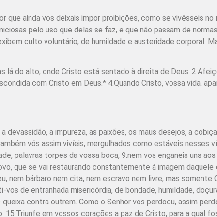
or que ainda vos deixais impor proibições, como se vivêsseis n
niciosas pelo uso que delas se faz, e que não passam de normas
xibem culto voluntário, de humildade e austeridade corporal. Ma
s lá do alto, onde Cristo está sentado à direita de Deus. 2.Afeiç
 escondida com Cristo em Deus.* 4.Quando Cristo, vossa vida, a
a devassidão, a impureza, as paixões, os maus desejos, a cobiça,
também vós assim vivíeis, mergulhados como estáveis nesses víc
dade, palavras torpes da vossa boca, 9.nem vos enganeis uns aos
vo, que se vai restaurando constantemente à imagem daquele que
eu, nem bárbaro nem cita, nem escravo nem livre, mas somente C
i-vos de entra­nhada misericórdia, de bondade, humildade, doçura
s queixa contra outrem. Como o Senhor vos perdoou, assim perd
ão. 15.Triunfe em vossos corações a paz de Cristo, para a qual 