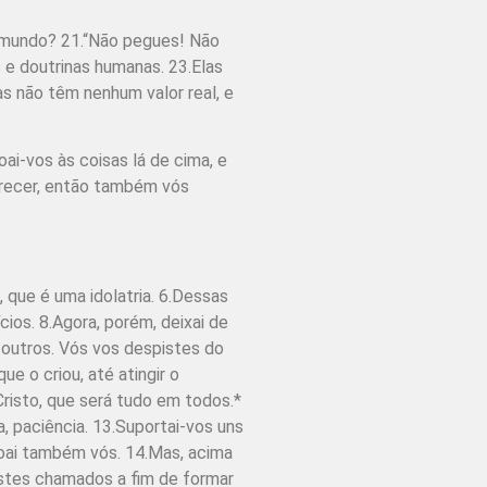
o mundo? 21.“Não pegues! Não
 e doutrinas humanas. 23.Elas
s não têm nenhum valor real, e
oai-vos às coisas lá de cima, e
parecer, então também vós
 que é uma idolatria. 6.Dessas
ios. 8.Agora, porém, deixai de
 outros. Vós vos despistes do
 o criou, até atingir o
risto, que será tudo em todos.*
, paciência. 13.Suportai-vos uns
oai também vós. 14.Mas, acima
fostes chamados a fim de formar