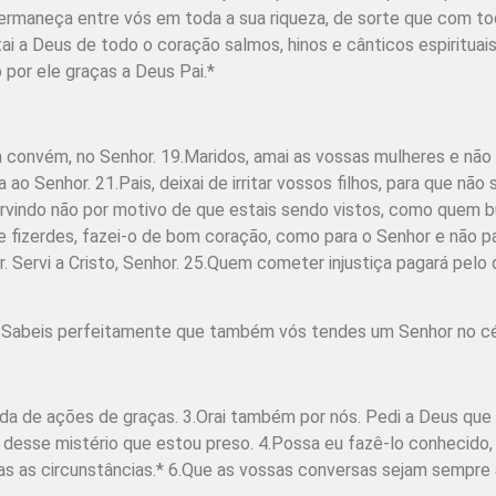
permaneça entre vós em toda a sua riqueza, de sorte que com to
ai a Deus de todo o coração salmos, hinos e cânticos espirituais
 por ele graças a Deus Pai.*
 convém, no Senhor. 19.Maridos, amai as vossas mulheres e não 
 ao Senhor. 21.Pais, deixai de irritar vossos filhos, para que nã
ervindo não por motivo de que estais sendo vistos, como quem 
e fizerdes, fazei-o de bom coração, como para o Senhor e não p
Servi a Cristo, Senhor. 25.Quem cometer injustiça pagará pelo 
de. Sabeis perfeitamente que também vós tendes um Senhor no c
a de ações de graças. 3.Orai também por nós. Pedi a Deus que d
a desse mistério que estou preso. 4.Possa eu fazê-lo conhecido
das as circunstâncias.* 6.Que as vossas conversas sejam sempre