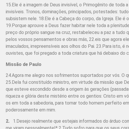
15.Ele é a imagem de Deus invisível, o Primogênito de toda a 
invisíveis. Tronos, dominações, principados, potestades: tudo 
subsistem nele. 18.Ele é a Cabeça do corpo, da Igreja. Ele é 
19.Porque aprouve a Deus fazer habitar nele toda a plenitude*
preço do próprio sangue na cruz, restabeleceu a paz a tudo 
pelos vossos pensamentos e obras más, 22.eis que agora ele
imaculados, irrepreensíveis aos olhos do Pai. 23.Para isto, 
ouvistes, que foi pregado a toda criatura que há debaixo do cé
Missão de Paulo
24.Agora me alegro nos sofrimentos suportados por vós. O que
25.Dela fui constituído ministro, em virtude da missão que D
que esteve escondido desde a origem às gerações (passadas)
riqueza e glória deste mistério entre os gentios: Cristo em 
os em toda a sabedoria, para tornar todo homem perfeito em Cr
poderosamente em mim.
2.
1.Desejo realmente que estejais informados do árduo co
me viram pessoalmente!* 2.Tudo sofro para que os seus cora