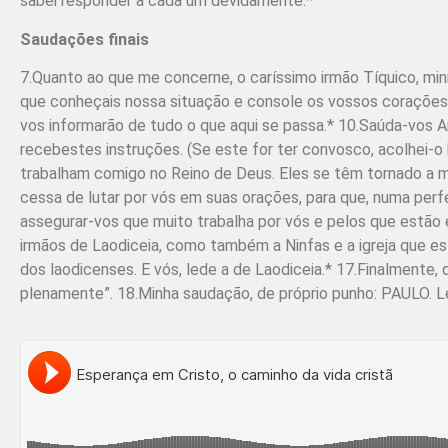
sabei responder a cada um devidamente.*
Saudações finais
7.Quanto ao que me concerne, o caríssimo irmão Tíquico, minis
que conheçais nossa situação e console os vossos corações.
vos informarão de tudo o que aqui se passa.* 10.Saúda-vos Ar
recebestes instruções. (Se este for ter convosco, acolhei-
trabalham comigo no Reino de Deus. Eles se têm tornado a m
cessa de lutar por vós em suas orações, para que, numa per
assegurar-vos que muito trabalha por vós e pelos que estão 
irmãos de Laodiceia, como também a Ninfas e a igreja que est
dos laodicenses. E vós, lede a de Laodiceia.* 17.Finalmente
plenamente”. 18.Minha saudação, de próprio punho: PAULO. L