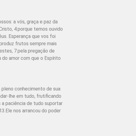
ossos: a vós, graça e paz da
Cristo, 4.porque temos ouvido
éus. Esperança que vos foi
 produz frutos sempre mais
estes, 7.pela pregação de
ou do amor com que o Espírito
a pleno conhe­cimento de sua
dar-lhe em tudo, frutificando
 a paciência de tudo suportar
13.Ele nos arrancou do poder