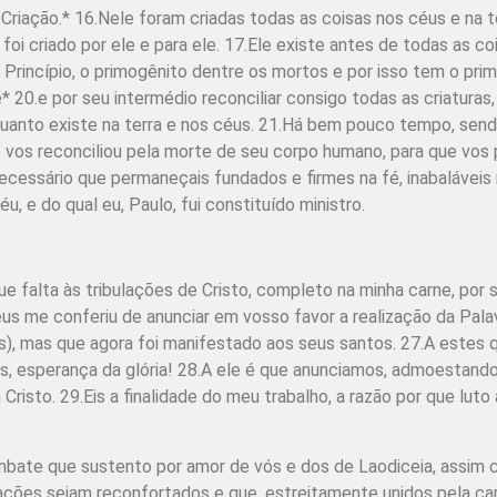
Criação.* 16.Nele foram criadas todas as coisas nos céus e na ter
foi criado por ele e para ele. 17.Ele existe antes de todas as co
o Princípio, o primogênito dentre os mortos e por isso tem o prim
 20.e por seu intermédio reconciliar consigo todas as criaturas
quanto existe na terra e nos céus. 21.Há bem pouco tempo, send
 vos reconciliou pela morte de seu corpo humano, para que vos 
é necessário que permaneçais fundados e firmes na fé, inabaláve
u, e do qual eu, Paulo, fui constituído ministro.
 falta às tribulações de Cristo, completo na minha carne, por s
eus me conferiu de anunciar em vosso favor a realização da Pala
, mas que agora foi manifestado aos seus santos. 27.A estes q
vós, esperança da glória! 28.A ele é que anunciamos, admoestand
isto. 29.Eis a finalidade do meu trabalho, a razão por que luto 
mbate que sustento por amor de vós e dos de Laodiceia, assim 
ções sejam reconfortados e que, es­treitamente unidos pela car