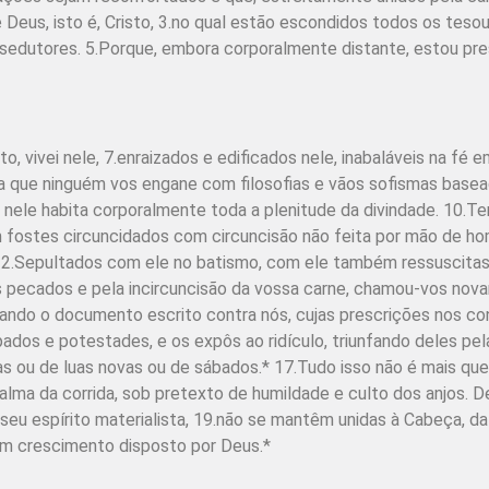
 Deus, isto é, Cristo, 3.no qual estão escondidos todos os tesou
sedutores. 5.Porque, embora corporalmente distante, estou pre
 vivei nele, 7.enraizados e edificados nele, inabaláveis na fé 
ara que ninguém vos engane com filosofias e vãos sofismas base
 nele habita corporalmente toda a plenitude da divindade. 10.T
 fostes circuncidados com circuncisão não feita por mão de h
 12.Sepultados com ele no batismo, com ele também ressuscitas
s pecados e pela incircuncisão da vossa carne, chamou-vos no
ando o documento escrito contra nós, cujas prescrições nos c
ipados e potestades, e os expôs ao ridículo, triunfando deles pel
s ou de luas novas ou de sábados.* 17.Tudo isso não é mais que 
 palma da corrida, sob pretexto de humildade e culto dos anjos
seu espírito materialista, 19.não se mantêm unidas à Cabeça, da
 um crescimento disposto por Deus.*