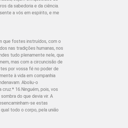
ros da sabedoria e da ciência.
sente a vós em espírito, e me
em que fostes instruídos, com o
ados nas tradições humanas, nos
endes tudo plenamente nele, que
omem, mas com a circuncisão de
tes por vossa fé no poder de
vamente à vida em companhia
ondenavam. Aboliu-o
a cruz.* 16.Ninguém, pois, vos
sombra do que devia vir. A
. Desencaminham-se estas
 qual todo o corpo, pela união