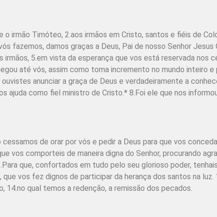
 o irmão Timóteo, 2.aos irmãos em Cristo, santos e fiéis de Col
 vós fazemos, damos graças a Deus, Pai de nosso Senhor Jesus 
s irmãos, 5.em vista da esperança que vos está reservada nos c
chegou até vós, assim como toma incremento no mundo inteiro e
 ouvistes anunciar a graça de Deus e verdadeiramente a conhec
s ajuda como fiel ministro de Cristo.* 8.Foi ele que nos inform
 cessamos de orar por vós e pedir a Deus para que vos conced
 que vos comporteis de maneira digna do Senhor, procurando agra
ara que, confortados em tudo pelo seu glorioso poder, tenhais
que vos fez dignos de participar da herança dos santos na luz. 
do, 14.no qual temos a redenção, a remissão dos pecados.