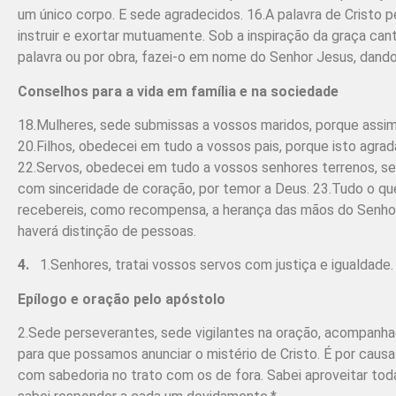
um único corpo. E sede agradecidos. 16.A palavra de Cristo 
instruir e exortar mutuamente. Sob a inspiração da graça cant
palavra ou por obra, fazei-o em nome do Senhor Jesus, dando
Conselhos para a vida em família e na sociedade
18.Mulheres, sede submissas a vossos maridos, porque assim
20.Filhos, obedecei em tudo a vossos pais, porque isto agrada
22.Servos, obedecei em tudo a vossos senhores terrenos, s
com sinceridade de coração, por temor a Deus. 23.Tudo o qu
recebereis, como recompensa, a herança das mãos do Senhor. 
haverá distinção de pessoas.
4.
1.Senhores, tratai vossos servos com justiça e igualda
Epílogo e oração pelo apóstolo
2.Sede perseverantes, sede vigilantes na oração, acompanhad
para que possamos anunciar o mistério de Cristo. É por caus
com sabedoria no trato com os de fora. Sabei aproveitar to