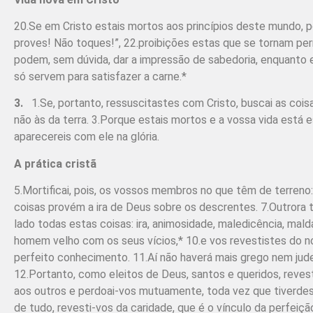
20.Se em Cristo estais mortos aos princípios deste mundo, p
proves! Não toques!”, 22.proibições estas que se tornam per
podem, sem dúvida, dar a impressão de sabedoria, enquanto e
só servem para satisfazer a carne.*
3.
1.Se, portanto, ressuscitastes com Cristo, buscai as coisa
não às da terra. 3.Porque estais mortos e a vossa vida está
aparecereis com ele na glória.
A prática cristã
5.Mortificai, pois, os vossos membros no que têm de terreno: 
coisas provém a ira de Deus sobre os descrentes. 7.Outrora 
lado todas estas coisas: ira, animosidade, maledicência, mal
homem velho com os seus vícios,* 10.e vos revestistes do no
perfeito conhecimento. 11.Aí não haverá mais grego nem jud
12.Portanto, como eleitos de Deus, santos e queridos, revest
aos outros e perdoai-vos mutuamente, toda vez que tiverde
de tudo, revesti-vos da caridade, que é o vínculo da perfeiç