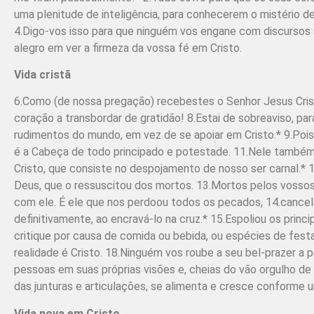
uma plenitude de inteligência, para conhecerem o mistério de
4.Digo-vos isso para que ninguém vos engane com discursos 
alegro em ver a firmeza da vossa fé em Cristo.
Vida cristã
6.Como (de nossa pregação) recebestes o Senhor Jesus Cristo,
coração a transbordar de gratidão! 8.Estai de sobreaviso, p
rudimentos do mundo, em vez de se apoiar em Cristo.* 9.Pois
é a Cabeça de todo principado e potestade. 11.Nele também
Cristo, que consiste no despojamento de nosso ser carnal.*
Deus, que o ressuscitou dos mortos. 13.Mortos pelos vosso
com ele. É ele que nos perdoou todos os pecados, 14.cancel
definitivamente, ao encravá-lo na cruz.* 15.Espoliou os princ
critique por causa de comida ou bebida, ou espécies de festa
realidade é Cristo. 18.Ninguém vos roube a seu bel-prazer a
pessoas em suas próprias visões e, cheias do vão orgulho de 
das junturas e articulações, se alimenta e cresce conforme
Vida nova em Cristo