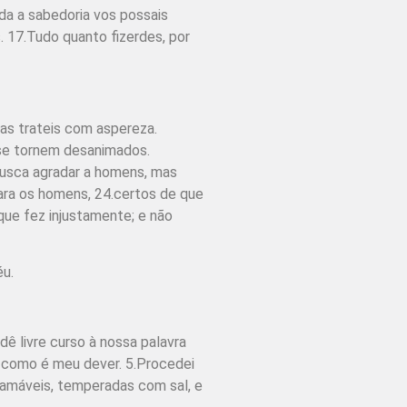
da a sabedoria vos possais
. 17.Tudo quanto fizerdes, por
as trateis com aspereza.
o se tornem desanimados.
busca agradar a homens, mas
ara os homens, 24.certos de que
que fez injustamente; e não
éu.
ê livre curso à nossa palavra
, como é meu dever. 5.Procedei
 amáveis, temperadas com sal, e