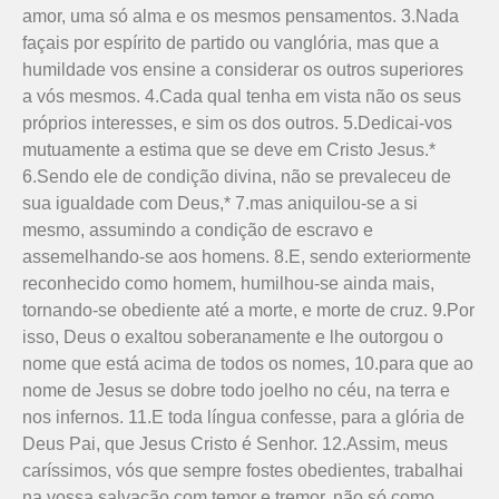
amor, uma só alma e os mesmos pensamentos. 3.Nada
façais por espírito de partido ou vanglória, mas que a
humildade vos ensine a considerar os outros superiores
a vós mesmos. 4.Cada qual tenha em vista não os seus
próprios interesses, e sim os dos outros. 5.Dedicai-vos
mutuamente a estima que se deve em Cristo Jesus.*
6.Sendo ele de condição divina, não se prevaleceu de
sua igualdade com Deus,* 7.mas aniquilou-se a si
mesmo, assumindo a condição de escravo e
assemelhando-se aos homens. 8.E, sendo exteriormente
reconhecido como homem, humilhou-se ainda mais,
tornando-se obediente até a morte, e morte de cruz. 9.Por
isso, Deus o exaltou soberanamente e lhe outorgou o
nome que está acima de todos os nomes, 10.para que ao
nome de Jesus se dobre todo joelho no céu, na terra e
nos infernos. 11.E toda língua confesse, para a glória de
Deus Pai, que Jesus Cristo é Senhor. 12.Assim, meus
caríssimos, vós que sempre fostes obedientes, trabalhai
na vossa salvação com temor e tremor, não só como