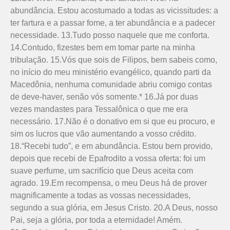
abundância. Estou acostumado a todas as vicissitudes: a
ter fartura e a passar fome, a ter abundância e a padecer
necessidade. 13.Tudo posso naquele que me conforta.
14.Contudo, fizestes bem em tomar parte na minha
tribulação. 15.Vós que sois de Filipos, bem sabeis como,
no início do meu ministério evangélico, quando parti da
Macedônia, nenhuma comunidade abriu comigo contas
de deve-haver, senão vós somente.* 16.Já por duas
vezes mandastes para Tessalônica o que me era
necessário. 17.Não é o donativo em si que eu procuro, e
sim os lucros que vão aumentando a vosso crédito.
18.“Recebi tudo”, e em abundância. Estou bem provido,
depois que recebi de Epafrodito a vossa oferta: foi um
suave perfume, um sacrifício que Deus aceita com
agrado. 19.Em recompensa, o meu Deus há de prover
magnificamente a todas as vossas necessidades,
segundo a sua glória, em Jesus Cristo. 20.A Deus, nosso
Pai, seja a glória, por toda a eternidade! Amém.