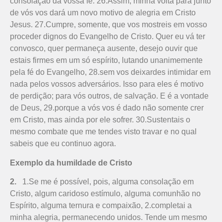
consolação da vossa fé. 26.Assim, minha volta para junto
de vós vos dará um novo motivo de alegria em Cristo
Jesus. 27.Cumpre, somente, que vos mostreis em vosso
proceder dignos do Evangelho de Cristo. Quer eu vá ter
convosco, quer permaneça ausente, desejo ouvir que
estais firmes em um só espírito, lutando unanimemente
pela fé do Evangelho, 28.sem vos deixardes intimidar em
nada pelos vossos adversários. Isso para eles é motivo
de perdição; para vós outros, de salvação. E é a vontade
de Deus, 29.porque a vós vos é dado não somente crer
em Cristo, mas ainda por ele sofrer. 30.Sustentais o
mesmo combate que me tendes visto travar e no qual
sabeis que eu continuo agora.
Exemplo da humildade de Cristo
2.
1.Se me é possível, pois, alguma consolação em
Cristo, algum caridoso estímulo, alguma comu­nhão no
Espírito, alguma ternura e compaixão, 2.completai a
minha alegria, permanecendo unidos. Tende um mesmo