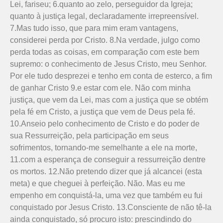
Lei, fariseu; 6.quanto ao zelo, perseguidor da Igreja;
quanto à justiça legal, declaradamente irrepreensível.
7.Mas tudo isso, que para mim eram vantagens,
considerei perda por Cristo. 8.Na verdade, julgo como
perda todas as coisas, em comparação com este bem
supremo: o conhecimento de Jesus Cristo, meu Senhor.
Por ele tudo desprezei e tenho em conta de esterco, a fim
de ganhar Cristo 9.e estar com ele. Não com minha
justiça, que vem da Lei, mas com a justiça que se obtém
pela fé em Cristo, a justiça que vem de Deus pela fé.
10.Anseio pelo conhecimento de Cristo e do poder de
sua Ressurreição, pela participação em seus
sofrimentos, tornando-me semelhante a ele na morte,
11.com a esperança de conseguir a ressurreição dentre
os mortos. 12.Não pretendo dizer que já alcancei (esta
meta) e que cheguei à perfeição. Não. Mas eu me
empenho em conquistá-la, uma vez que também eu fui
conquistado por Jesus Cristo. 13.Consciente de não tê-la
ainda conquistado, só procuro isto: pres­cindindo do