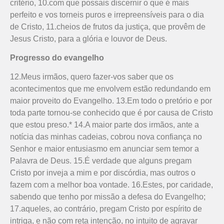
critério, 10.com que possais discernir o que é mais
perfeito e vos torneis puros e irrepreensíveis para o dia
de Cristo, 11.cheios de frutos da justiça, que provêm de
Jesus Cristo, para a glória e louvor de Deus.
Progresso do evangelho
12.Meus irmãos, quero fazer-vos saber que os
acontecimentos que me envolvem estão redundando em
maior proveito do Evangelho. 13.Em todo o pretório e por
toda parte tornou-se conhecido que é por causa de Cristo
que estou preso.* 14.A maior parte dos irmãos, ante a
notícia das minhas cadeias, cobrou nova confiança no
Senhor e maior entusiasmo em anunciar sem temor a
Palavra de Deus. 15.É verdade que alguns pregam
Cristo por inveja a mim e por discórdia, mas outros o
fazem com a me­lhor boa vontade. 16.Estes, por ca­ridade,
sabendo que tenho por mis­­são a defesa do Evangelho;
17.a­queles, ao contrário, pregam Cristo por espírito de
intriga, e não com reta intenção, no intuito de agravar