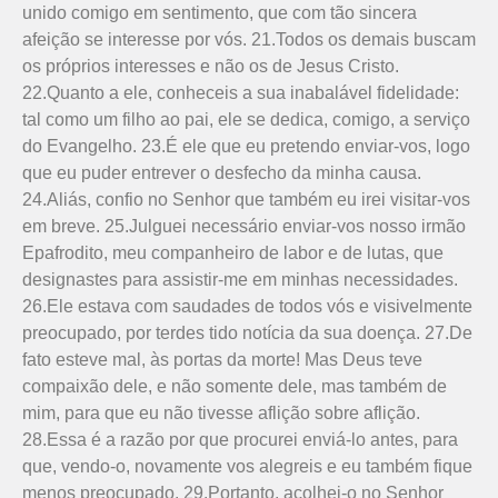
unido comigo em sentimento, que com tão sincera
afeição se interesse por vós. 21.Todos os demais buscam
os próprios interesses e não os de Jesus Cristo.
22.Quanto a ele, conheceis a sua inabalável fidelidade:
tal como um filho ao pai, ele se dedica, comigo, a serviço
do Evangelho. 23.É ele que eu pretendo enviar-vos, logo
que eu puder entrever o desfecho da minha causa.
24.Aliás, confio no Senhor que também eu irei visitar-vos
em breve. 25.Julguei necessário enviar-vos nosso irmão
Epafrodito, meu companheiro de labor e de lutas, que
designastes para assistir-me em minhas necessidades.
26.Ele estava com saudades de todos vós e visivelmente
preocupado, por terdes tido notícia da sua doença. 27.De
fato esteve mal, às portas da morte! Mas Deus teve
compaixão dele, e não somente dele, mas também de
mim, para que eu não tivesse aflição sobre aflição.
28.Essa é a razão por que procurei enviá-lo antes, para
que, vendo-o, novamente vos alegreis e eu também fique
menos preocupado. 29.Portanto, acolhei-o no Senhor