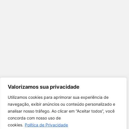
Valorizamos sua privacidade
Utilizamos cookies para aprimorar sua experiência de
Utilizamos cookies para oferecer melhor
navegação, exibir anúncios ou conteúdo personalizado e
experiência, melhorar o desempenho, analisar
analisar nosso tráfego. Ao clicar em “Aceitar todos”, você
como você interage em nosso site e
concorda com nosso uso de
personalizar conteúdo.
cookies.
Política de Privacidade