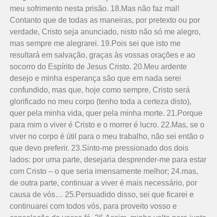
meu sofrimento nesta prisão. 18.Mas não faz mal!
Contanto que de todas as maneiras, por pretexto ou por
verdade, Cristo seja anunciado, nisto não só me alegro,
mas sempre me alegrarei. 19.Pois sei que isto me
resultará em salvação, graças às vossas orações e ao
socorro do Espírito de Jesus Cristo. 20.Meu ardente
desejo e minha esperança são que em nada serei
confundido, mas que, hoje como sempre, Cristo será
glorificado no meu corpo (tenho toda a certeza disto),
quer pela minha vida, quer pela minha morte. 21.Porque
para mim o viver é Cristo e o morrer é lucro. 22.Mas, se o
viver no corpo é útil para o meu trabalho, não sei então o
que devo preferir. 23.Sinto-me pressionado dos dois
lados: por uma parte, desejaria desprender-me para estar
com Cristo – o que seria imensamen­te melhor; 24.mas,
de outra parte, continuar a viver é mais necessário, por
causa de vós… 25.Persua­dido disso, sei que ficarei e
continuarei com todos vós, para proveito vosso e