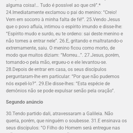
alguma coisa!… Tudo é possível ao que crê”.*
24.Imediatamente exclamou o pai do menino: “Creio!
Vem em socorro à minha falta de fé!”. 25.Vendo Jesus
que o povo afluía, intimou o espírito imundo e disse-lhe:
“Espírito mudo e surdo, eu te ordeno: sai deste menino e
não tornes a entrar nele”. 26.E, gritando e maltratando-o
extremamente, saiu. O menino ficou como morto, de
modo que muitos diziam: “Morreu…”. 27.Jesus, porém,
tomando-o pela mão, ergueu-o e ele levantou-se.
28.Depois de entrar em casa, os seus discípulos
perguntaram-lhe em particular: “Por que não pudemos
nós expeli-lo?”. 29.Ele disse-lhes: “Esta espécie de
demônios não se pode expulsar senão pela oração”.
Segundo anúncio
30.Tendo partido dali, atravessaram a Galileia. Não
queria, porém, que ninguém o soubesse. 31.E ensinava os
seus discípulos: “O Filho do Homem será entregue nas