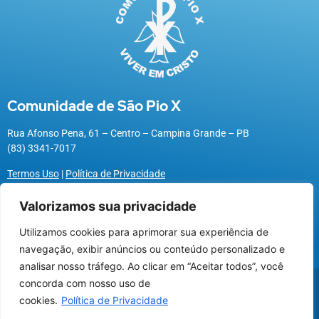
Comunidade de São Pio X
Rua Afonso Pena, 61 – Centro – Campina Grande – PB
(83) 3341-7017
Termos Uso
|
Política de Privacidade
Valorizamos sua privacidade
Utilizamos cookies para aprimorar sua experiência de
Utilizamos cookies para oferecer melhor
navegação, exibir anúncios ou conteúdo personalizado e
experiência, melhorar o desempenho, analisar
analisar nosso tráfego. Ao clicar em “Aceitar todos”, você
como você interage em nosso site e
@2026 Associação Carismática Católica São Pio X
concorda com nosso uso de
personalizar conteúdo.
Desenvolvido pela
ROX
cookies.
Política de Privacidade