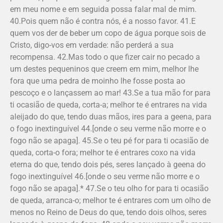
em meu nome e em seguida possa falar mal de mim.
40.Pois quem não é contra nós, é a nosso favor. 41.E
quem vos der de beber um copo de água porque sois de
Cristo, digo-vos em verdade: não perderá a sua
recompensa. 42.Mas todo o que fizer cair no pecado a
um destes pequeninos que creem em mim, melhor lhe
fora que uma pedra de moinho lhe fosse posta ao
pescoço e o lançassem ao mar! 43.Se a tua mão for para
ti ocasião de queda, corta-a; melhor te é entrares na vida
aleijado do que, tendo duas mãos, ires para a geena, para
o fogo inextinguível 44.[onde o seu verme não morre e o
fogo não se apaga]. 45.Se o teu pé for para ti ocasião de
queda, corta-o fora; melhor te é entrares coxo na vida
eterna do que, tendo dois pés, seres lançado à geena do
fogo inextinguível 46.[onde o seu verme não morre e o
fogo não se apaga].* 47.Se o teu olho for para ti ocasião
de queda, arranca-o; melhor te é entrares com um olho de
menos no Reino de Deus do que, tendo dois olhos, seres