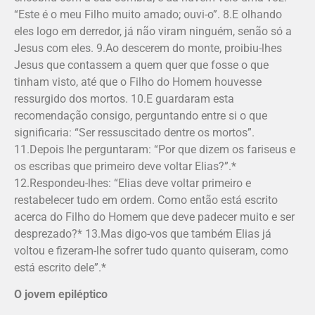
“Este é o meu Filho muito amado; ouvi-o”. 8.E olhando
eles logo em derredor, já não viram ninguém, senão só a
Jesus com eles. 9.Ao descerem do monte, proibiu-lhes
Jesus que contassem a quem quer que fosse o que
tinham visto, até que o Filho do Homem houvesse
ressurgido dos mortos. 10.E guardaram esta
recomendação consigo, perguntando entre si o que
significaria: “Ser ressuscitado dentre os mortos”.
11.Depois lhe perguntaram: “Por que dizem os fariseus e
os escribas que primeiro deve voltar Elias?”.*
12.Respondeu-lhes: “Elias deve voltar primeiro e
restabelecer tudo em ordem. Como então está escrito
acerca do Filho do Homem que deve padecer muito e ser
desprezado?* 13.Mas digo-vos que também Elias já
voltou e fizeram-lhe sofrer tudo quanto quiseram, como
está escrito dele”.*
O jovem epiléptico