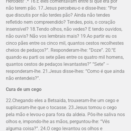
Herodes!”.* 16.E eles comentavam entre si que era por
não terem pão. 17.Jesus percebeu-o e disse-lhes: “Por
que discutis por não terdes pão? Ainda não tendes
refletido nem compreendido? Tendes, pois, o coração
insensível? 18.Tendo olhos, não vedes? E tendo ouvidos,
não ouvis? Não vos lembrais mais? 19.Ao partir eu os
cinco pães entre os cinco mil, quantos cestos recolhestes
cheios de pedaços?”. Responderam-lhe: “Doze”. 20.“E
quando eu parti os sete pães entre os quatro mil homens,
quantos cestos de pedaços levantastes?” “Sete” –
responderam-lhe. 21.Jesus disse-lhes: “Como é que ainda
não entendeis?”.
Cura de um cego
22.Chegando eles a Betsaida, trouxeram-lhe um cego e
suplicaram-lhe que o tocasse. 23.Jesus tomou o cego
pela mão e levou-o para fora da aldeia. Pôs-lhe saliva nos
olhos e, impondo-lhe as mãos, perguntou-lhe: “Vês
alguma coisa?”. 24.O cego levantou os olhos e