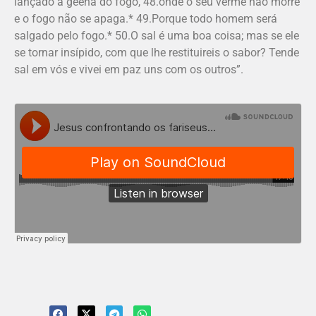
lançado à geena do fogo, 48.onde o seu verme não morre
e o fogo não se apaga.* 49.Porque todo homem será
salgado pelo fogo.* 50.O sal é uma boa coisa; mas se ele
se tornar insípido, com que lhe restituireis o sabor? Tende
sal em vós e vivei em paz uns com os outros”.