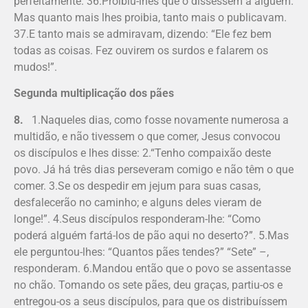
perfeitamente. 36.Proibiu-lhes que o dissessem a alguém.
Mas quanto mais lhes proibia, tanto mais o publi­cavam.
37.E tanto mais se admiravam, dizendo: “Ele fez bem
todas as coisas. Fez ouvirem os surdos e falarem os
mudos!”.
Segunda multiplicação dos pães
8.
1.Naqueles dias, como fosse novamente numerosa a
multidão, e não tivessem o que comer, Jesus convocou
os discípulos e lhes disse: 2.“Tenho compaixão deste
povo. Já há três dias perseveram comigo e não têm o que
comer. 3.Se os despedir em jejum para suas casas,
desfalecerão no caminho; e alguns deles vieram de
longe!”. 4.Seus discípulos responderam-lhe: “Como
poderá alguém fartá-los de pão aqui no deserto?”. 5.Mas
ele perguntou-lhes: “Quantos pães tendes?” “Sete” –,
responderam. 6.Mandou então que o povo se assentasse
no chão. Tomando os sete pães, deu graças, partiu-os e
entregou-os a seus discípulos, para que os distribuíssem