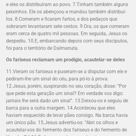
e eles os distribuíram ao povo. 7.Tinham também alguns
peixinhos. Ele os abençoou e mandou também distribuí-
los. 8.Comeram e ficaram fartos, e dos pedaços que
sobraram levantaram sete cestos. 9.Ora, os que comeram
eram cerca de quatro mil pessoas. Em seguida, Jesus os
despediu. 10.E, embarcando depois com seus discípulos,
foi para o território de Dalmanuta.
Os fariseus reclamam um prodígio, acautelar-se deles
11.Vieram os fariseus e puseram-se a disputar com ele e
pediram-lhe um sinal do céu, para pô-lo à prova.
12.Jesus, porém, suspirando no seu coração, disse: “Por
que pede esta geração um sinal? Em verdade vos digo:
jamais lhe será dado um sinal”. 13.Deixou-os e seguiu de
barca para a outra margem. 14.Aconteceu que eles
haviam esquecido de levar pães consigo. Na barca havia
um único pão. 15.Jesus advertiu-os: “Abri os olhos e
acautelai-vos do fermento dos fariseus e do fermento de