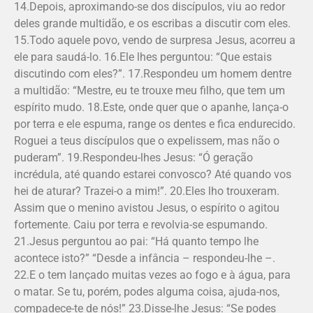
14.Depois, aproximando-se dos discípulos, viu ao redor
deles grande multidão, e os escribas a discutir com eles.
15.Todo aquele povo, vendo de surpresa Jesus, acorreu a
ele para saudá-lo. 16.Ele lhes perguntou: “Que estais
discutindo com eles?”. 17.Res­pondeu um homem dentre
a multidão: “Mestre, eu te trouxe meu filho, que tem um
espírito mudo. 18.Este, onde quer que o apanhe, lança-o
por terra e ele espuma, range os dentes e fica endurecido.
Roguei a teus discípulos que o expelissem, mas não o
puderam”. 19.Respondeu-lhes Jesus: “Ó geração
incrédula, até quando estarei convosco? Até quando vos
hei de aturar? Trazei-o a mim!”. 20.Eles lho trouxeram.
Assim que o menino avistou Jesus, o espírito o agitou
fortemente. Caiu por terra e revolvia-se espumando.
21.Jesus perguntou ao pai: “Há quanto tempo lhe
acontece isto?” “Desde a infância – respondeu-lhe –.
22.E o tem lançado muitas vezes ao fogo e à água, para
o matar. Se tu, porém, podes alguma coisa, ajuda-nos,
compadece-te de nós!” 23.Disse-lhe Jesus: “Se podes