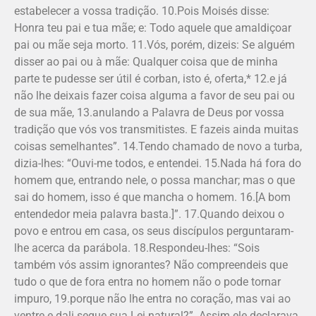
estabelecer a vossa tradição. 10.Pois Moisés disse:
Honra teu pai e tua mãe; e: Todo aquele que amaldiçoar
pai ou mãe seja morto. 11.Vós, porém, dizeis: Se alguém
disser ao pai ou à mãe: Qualquer coisa que de minha
parte te pudesse ser útil é corban, isto é, oferta,* 12.e já
não lhe deixais fazer coisa alguma a favor de seu pai ou
de sua mãe, 13.anulando a Palavra de Deus por vossa
tradição que vós vos transmitistes. E fazeis ainda muitas
coisas semelhantes”. 14.Tendo chamado de novo a turba,
dizia-lhes: “Ouvi-me todos, e entendei. 15.Nada há fora do
homem que, entrando nele, o possa manchar; mas o que
sai do homem, isso é que mancha o homem. 16.[A bom
entendedor meia palavra basta.]”. 17.Quando deixou o
povo e entrou em casa, os seus discípulos perguntaram-
lhe acerca da parábola. 18.Respondeu-lhes: “Sois
também vós assim ignorantes? Não compreendeis que
tudo o que de fora entra no homem não o pode tornar
impuro, 19.porque não lhe entra no coração, mas vai ao
ventre e dali segue sua Lei natural?”. Assim ele declarava