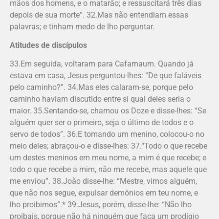
mãos dos homens, e o matarão; e ressuscitará três dias
depois de sua morte”. 32.Mas não entendiam essas
palavras; e tinham medo de lho perguntar.
Atitudes de discípulos
33.Em seguida, voltaram para Cafarnaum. Quando já
estava em casa, Jesus perguntou-lhes: “De que faláveis
pelo caminho?”. 34.Mas eles calaram-se, porque pelo
caminho haviam discutido entre si qual deles seria o
maior. 35.Sentando-se, chamou os Doze e disse-lhes: “Se
alguém quer ser o primeiro, seja o último de todos e o
servo de todos”. 36.E tomando um menino, colocou-o no
meio deles; abraçou-o e disse-lhes: 37.“Todo o que recebe
um destes meninos em meu nome, a mim é que recebe; e
todo o que recebe a mim, não me recebe, mas aquele que
me enviou”. 38.João disse-lhe: “Mestre, vimos alguém,
que não nos segue, expulsar demônios em teu nome, e
lho proibimos”.* 39.Jesus, porém, disse-lhe: “Não lho
proibais, porque não há ninguém que faça um prodígio