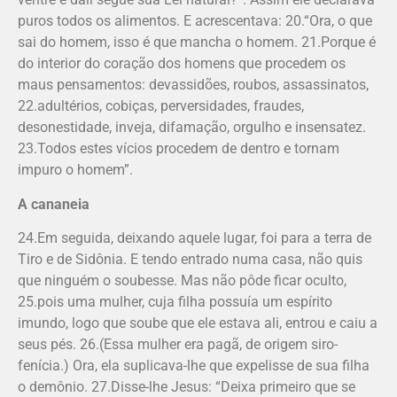
puros todos os alimentos. E acrescentava: 20.“Ora, o que
sai do homem, isso é que mancha o homem. 21.Porque é
do interior do coração dos homens que procedem os
maus pensamentos: devassidões, roubos, assassinatos,
22.adultérios, cobiças, perversidades, fraudes,
desonestidade, inveja, difamação, orgulho e insensatez.
23.Todos estes vícios procedem de dentro e tornam
impuro o homem”.
A cananeia
24.Em seguida, deixando aquele lugar, foi para a terra de
Tiro e de Sidônia. E tendo entrado numa casa, não quis
que ninguém o soubesse. Mas não pôde ficar oculto,
25.pois uma mulher, cuja filha possuía um espírito
imundo, logo que soube que ele estava ali, entrou e caiu a
seus pés. 26.(Essa mulher era pagã, de origem siro-
fenícia.) Ora, ela suplicava-lhe que expelisse de sua filha
o demônio. 27.Disse-lhe Jesus: “Deixa primeiro que se