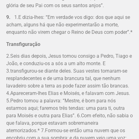
glória de seu Pai com os seus santos anjos”.
9.
1.E dizia-lhes: “Em verdade vos digo: dos que aqui se
acham, alguns há que não experimentarão a morte,
enquanto não virem chegar o Reino de Deus com poder”.*
Transfiguração
2.Seis dias depois, Jesus tomou consigo a Pedro, Tiago e
João, e conduziu-os a sós a um alto monte. E
3.transfigurou-se diante deles. Suas vestes tornaram-se
resplandecentes e de uma brancura tal, que nenhum
lavadeiro sobre a terra as pode fazer assim tão brancas.
4.Apareceram-lhes Elias e Moisés, e falavam com Jesus.
5.Pedro tomou a palavra: “Mestre, é bom para nós
estarmos aqui; faremos três tendas: uma para ti, outra
para Moisés e outra para Elias”. 6.Com efeito, não sabia o
que falava, porque estavam sobremaneira
atemorizados.* 7.Formou-se então uma nuvem que os
encobriu com a sua sombra; e da nuvem veio uma voz: