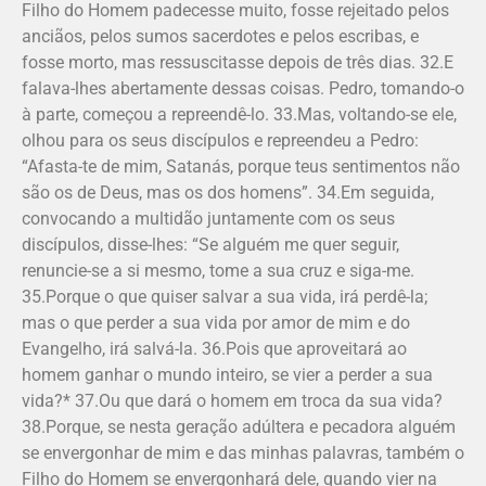
Filho do Homem padecesse muito, fosse rejeitado pelos
anciãos, pelos sumos sacerdotes e pelos escribas, e
fosse morto, mas ressuscitasse depois de três dias. 32.E
falava-lhes abertamente dessas coisas. Pedro, tomando-o
à parte, começou a repreendê-lo. 33.Mas, voltando-se ele,
olhou para os seus discípulos e repreendeu a Pedro:
“Afasta-te de mim, Satanás, porque teus sentimentos não
são os de Deus, mas os dos homens”. 34.Em seguida,
convocando a multidão juntamente com os seus
discípulos, disse-lhes: “Se alguém me quer seguir,
renuncie-se a si mesmo, tome a sua cruz e siga-me.
35.Porque o que quiser salvar a sua vida, irá perdê-la;
mas o que perder a sua vida por amor de mim e do
Evangelho, irá salvá-la. 36.Pois que aproveitará ao
homem ganhar o mundo inteiro, se vier a perder a sua
vida?* 37.Ou que dará o homem em troca da sua vida?
38.Porque, se nesta geração adúltera e pecadora alguém
se envergonhar de mim e das minhas palavras, também o
Filho do Homem se envergonhará dele, quando vier na