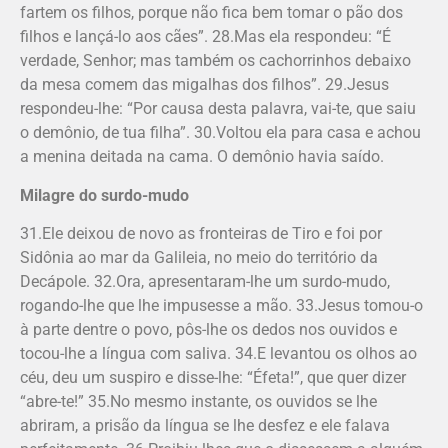
fartem os filhos, porque não fica bem tomar o pão dos
filhos e lançá-lo aos cães”. 28.Mas ela respondeu: “É
verdade, Senhor; mas também os cachorrinhos debaixo
da mesa comem das migalhas dos filhos”. 29.Jesus
respondeu-lhe: “Por causa desta palavra, vai-te, que saiu
o demônio, de tua filha”. 30.Voltou ela para casa e achou
a menina deitada na cama. O demônio havia saído.
Milagre do surdo-mudo
31.Ele deixou de novo as fronteiras de Tiro e foi por
Sidônia ao mar da Galileia, no meio do território da
Decápole. 32.Ora, apresentaram-lhe um surdo-mudo,
rogando-lhe que lhe impusesse a mão. 33.Jesus tomou-o
à parte dentre o povo, pôs-lhe os dedos nos ouvidos e
tocou-lhe a língua com saliva. 34.E levantou os olhos ao
céu, deu um suspiro e disse-lhe: “Éfeta!”, que quer dizer
“abre-te!” 35.No mesmo instante, os ouvidos se lhe
abriram, a prisão da língua se lhe desfez e ele falava