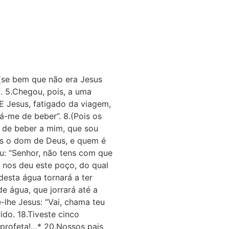
.(se bem que não era Jesus
a. 5.Chegou, pois, a uma
 E Jesus, fatigado da viagem,
á-me de beber”. 8.(Pois os
s de beber a mim, que sou
es o dom de Deus, e quem é
ou: “Senhor, não tens com que
e nos deu este poço, do qual
s­ta água tornará a ter
de água, que jorrará até a
e-lhe Jesus: “Vai, chama teu
ido. 18.Tiveste cinco
s profeta!…* 20.Nossos pais