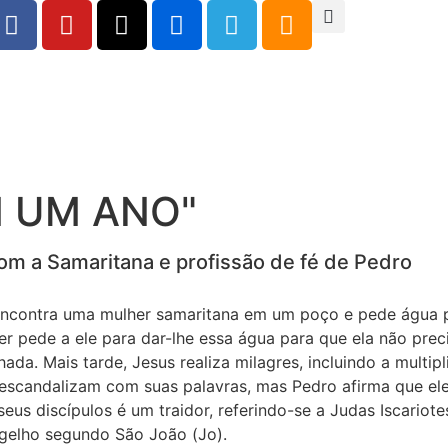
M UM ANO"
om a Samaritana e profissão de fé de Pedro
ncontra uma mulher samaritana em um poço e pede água p
r pede a ele para dar-lhe essa água para que ela não prec
hada. Mais tarde, Jesus realiza milagres, incluindo a multip
 escandalizam com suas palavras, mas Pedro afirma que el
s discípulos é um traidor, referindo-se a Judas Iscariotes
angelho segundo São João (Jo).