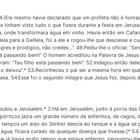
 44.(Ele mesmo havia declarado que um profeta não é honrad
ue tinham visto tudo o que fizera durante a festa em Jerus
eia, onde transformara água em vinho. Havia então em Cafar
eia para a Galileia, foi a ele e rogou-lhe que descesse e cu
agres e prodígios, não credes…”. 49.Pediu-lhe o oficial: “S
o está passando bem!” O homem acreditou na Palavra de Jesus 
eram: “Teu filho está passando bem”. 52.Indagou então dele
o deixou”.* 53.Reconheceu o pai ser a mesma hora em que J
asa. 54.Esse foi o segundo milagre que Jesus fez, depois d
s subiu a Jerusalém.* 2.Há em Jerusalém, junto à porta da
pórticos jazia um grande número de enfermos, de cegos, d
 tempos um anjo do Senhor descia ao tanque e a água se
a água, ficava curado de qualquer doença que tivesse.]* 5
ue já havia muito tempo que estava enfermo, perguntou-lhe