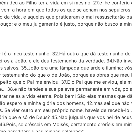
m deu ao Filho ter a vida em si mesmo, 27.e lhe conferiu o
 vem a hora em que todos os que se acham nos sepulcros 
ão da vida, e aqueles que praticaram o mal ressuscitarão 
uço; e o meu julgamento é justo, porque não busco a mi
 fé o meu testemunho. 32.Há outro que dá testemunho de m
iros a João, e ele deu testemunho da verdade. 34.Não inv
s salvos. 35.João era uma lâmpada que arde e ilumina; vó
or testemunho do que o de João, porque as obras que meu 
eito que o Pai me enviou. 37.E o Pai que me enviou, ele 
ce… 38.e não tendes a sua palavra permanente em vós, pois
ontrar nelas a vida eterna. Pois bem! São elas mesmas que 
.Não espero a minha glória dos homens, 42.mas sei que não
 Se vier outro em seu próprio nome, haveis de recebê-lo
lória que é só de Deus? 45.Não julgueis que vos hei de acu
 46.Pois, se crêsseis em Moisés, certamente creríeis em mi
omo acreditareis nas minhas palavras?”.