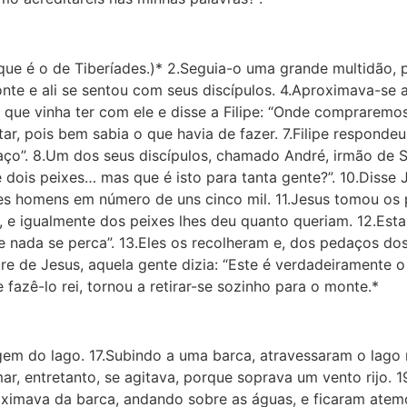
(que é o de Tibería­des.)* 2.Seguia-o uma grande multidão,
nte e ali se sentou com seus discípulos. 4.Aproximava-se a
 que vinha ter com ele e disse a Filipe: “Onde compraremo
r, pois bem sabia o que havia de fazer. 7.Filipe respondeu
o”. 8.Um dos seus discípulos, chamado André, irmão de S
ois peixes… mas que é isto para tanta gente?”. 10.Disse Je
les homens em número de uns cinco mil. 11.Jesus tomou os
, e igualmente dos peixes lhes deu quanto queriam. 12.Esta
e nada se perca”. 13.Eles os recolhe­ram e, dos pedaços d
e de Jesus, aquela gente dizia: “Este é verdadeiramente o
fazê-lo rei, tornou a retirar-se sozinho para o monte.*
gem do lago. 17.Subindo a uma barca, atravessaram o lago 
mar, entretanto, se agitava, porque soprava um vento rijo.
roximava da barca, andando sobre as águas, e ficaram atem