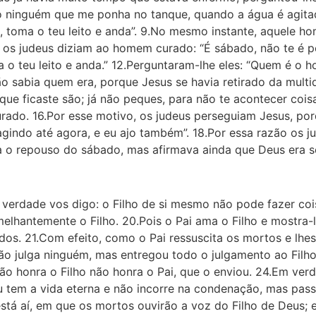
ho ninguém que me ponha no tanque, quando a água é agitad
, toma o teu leito e anda”. 9.No mesmo instante, aquele 
E os judeus diziam ao homem curado: “É sábado, não te é pe
a o teu leito e anda.” 12.Perguntaram-lhe eles: “Quem é o
não sabia quem era, porque Jesus se havia retirado da multi
 que ficaste são; já não peques, para não te acontecer cois
rado. 16.Por esse motivo, os judeus perseguiam Jesus, por
 agindo até agora, e eu ajo também”. 18.Por essa razão os j
a o repouso do sábado, mas afirmava ainda que Deus era seu
 verdade vos digo: o Filho de si mesmo não pode fazer coi
elhante­mente o Filho. 20.Pois o Pai ama o Filho e mostra-l
ados. 21.Com efeito, como o Pai ressuscita os mortos e lhe
não julga ninguém, mas entregou todo o julgamento ao Filh
ão honra o Filho não honra o Pai, que o enviou. 24.Em ver
 tem a vida eterna e não incorre na condenação, mas pass
stá aí, em que os mortos ouvirão a voz do Filho de Deus; e