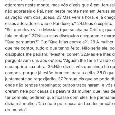
adoraram neste monte, mas vós dizeis que é em Jerusalé
não adorareis o Pai, nem neste monte nem em Jerusalé
salvação vem dos judeus. 23.Mas vem a hora, e já chego
esses adoradores que o Pai deseja.* 24.Deus é espírito
“Sei que deve vir o Messias (que se chama Cristo); quand
fala contigo”. 27.Nisso seus discípulos chegaram e mar
“Que perguntas?”. Ou: “Que falas com ela?”. 28.A mulhe
que me contou tudo o que tenho feito. Não seria ele, por
discípulos lhe pediam: “Mestre, come”. 32.Mas ele lhes 
perguntavam uns aos outros: “Alguém lhe teria trazido 
e cumprir a sua obra. 35.Não dizeis vós que ainda há qu
campos, porque já estão brancos para a ceifa. 36.O que 
juntamente se regozijarão. 37.Porque eis que se pode di
onde não tendes trabalhado; outros trabalharam, e vós 
creram nele por causa da palavra da mulher, que lhes de
ter com ele, pediram que ficasse com eles. Ele permanec
diziam à mulher: “Já não é por causa da tua declaraç
do mundo”.