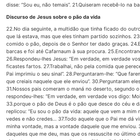
disse: “Sou eu, não temais”. 21.Quiseram recebê-lo na 
Discurso de Jesus sobre o pão da vida
22.No dia seguinte, a multidão que tinha ficado do out
que lá estava, mas que eles tinham partido sozinhos. 2
comido o pão, depois de o Senhor ter dado graças. 24.E
barcas e foi até Cafarnaum à sua procura. 25.Encontra
26.Respondeu-lhes Jesus: “Em verdade, em verdade vos
ficastes fartos. 27.Trabalhai, não pela comida que pere
Pai imprimiu o seu sinal”. 28.Perguntaram-lhe: “Que far
que creiais naquele que ele enviou”. 30.Perguntaram ele
31.Nossos pais comeram o maná no deserto, segundo o q
respondeu-lhes: “Em verdade, em verdade vos digo: Mo
33.porque o pão de Deus é o pão que desce do céu e dá
replicou: “Eu sou o pão da vida: aquele que vem a mim 
vedes e não credes… 37.Todo aquele que o Pai me dá vir
minha vontade, mas a vontade daquele que me enviou. 3
daqueles que me deu, mas que os ressuscite no último di