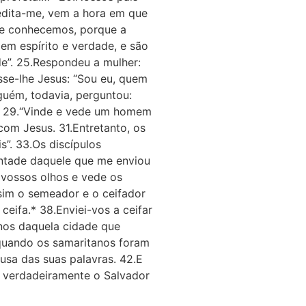
edi­ta-me, vem a hora em que
ue conhecemos, porque a
em espírito e verdade, e são
de”. 25.Respondeu a mulher:
isse-lhe Jesus: “Sou eu, quem
guém, todavia, perguntou:
ns: 29.“Vinde e vede um homem
com Jesus. 31.Entretanto, os
s”. 33.Os discípulos
vontade daquele que me enviou
s vossos olhos e vede os
ssim o semeador e o ceifador
eifa.* 38.Enviei-vos a ceifar
anos daquela cidade que
, quando os samaritanos foram
ausa das suas palavras. 42.E
 verdadeiramente o Salvador