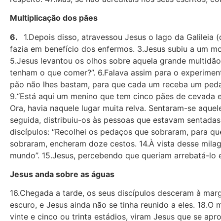
Multiplicação dos pães
6.
1.Depois disso, atravessou Jesus o lago da Galileia 
fazia em benefício dos enfermos. 3.Jesus subiu a um mo
5.Jesus levantou os olhos sobre aquela grande multidão
tenham o que comer?”. 6.Falava assim para o experimenta
pão não lhes bastam, para que cada um receba um pedaç
9.“Está aqui um menino que tem cinco pães de cevada e d
Ora, havia naquele lugar muita relva. Sentaram-se aque
seguida, distribuiu-os às pessoas que estavam sentadas
discípulos: “Recolhei os pedaços que sobraram, para qu
sobraram, encheram doze cestos. 14.À vista desse milagr
mundo”. 15.Jesus, percebendo que queriam arrebatá-lo e 
Jesus anda sobre as águas
16.Chegada a tarde, os seus discípulos desceram à mar
escuro, e Jesus ainda não se tinha reunido a eles. 18.O 
vinte e cinco ou trinta estádios, viram Jesus que se ap