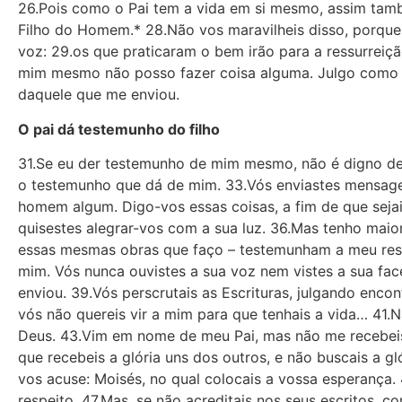
26.Pois como o Pai tem a vida em si mesmo, assim també
Filho do Homem.* 28.Não vos maravilheis disso, porque
voz: 29.os que praticaram o bem irão para a ressurreiç
mim mesmo não posso fazer coisa alguma. Julgo como o
daquele que me enviou.
O pai dá testemunho do filho
31.Se eu der testemunho de mim mesmo, não é digno de
o testemunho que dá de mim. 33.Vós enviastes mensage
homem algum. Digo-vos essas coisas, a fim de que sejai
quisestes alegrar-vos com a sua luz. 36.Mas tenho mai
essas mesmas obras que faço – testemunham a meu resp
mim. Vós nunca ouvistes a sua voz nem vistes a sua fa
enviou. 39.Vós perscrutais as Escrituras, julgando enc
vós não quereis vir a mim para que tenhais a vida… 41
Deus. 43.Vim em nome de meu Pai, mas não me recebeis.
que recebeis a glória uns dos outros, e não buscais a g
vos acuse: Moisés, no qual colocais a vossa esperança.
respeito. 47.Mas, se não acreditais nos seus escritos, c