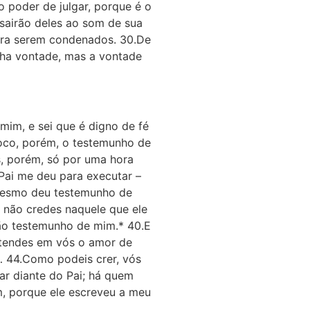
 poder de julgar, porque é o
sairão deles ao som de sua
para serem condenados. 30.De
nha vontade, mas a vontade
im, e sei que é digno de fé
oco, porém, o testemunho de
s, porém, só por uma hora
Pai me deu para executar –
mesmo deu tes­temunho de
 não credes naquele que ele
dão testemunho de mim.* 40.E
 tendes em vós o amor de
… 44.Como podeis crer, vós
sar diante do Pai; há quem
m, porque ele escreveu a meu