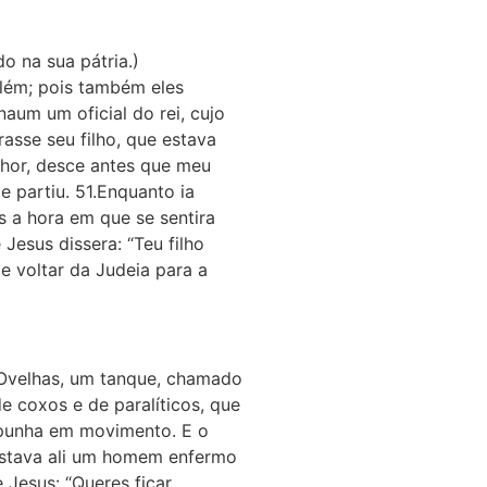
o na sua pátria.)
além; pois também eles
naum um oficial do rei, cujo
rasse seu filho, que estava
enhor, desce antes que meu
e partiu. 51.Enquanto ia
s a hora em que se sentira
esus dissera: “Teu filho
e voltar da Judeia para a
s Ovelhas, um tanque, chamado
e coxos e de paralíticos, que
 punha em movimento. E o
.Estava ali um homem enfermo
 Jesus: “Queres ficar