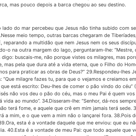
barca, mas pouco depois a barca chegou ao seu destino.
ro lado do mar percebeu que Jesus não tinha subido com se
3.Nesse meio tempo, outras barcas chegaram de Tiberíades
, reparando a multidão que nem Jesus nem os seus discípul
ndo-o na outra margem do lago, perguntaram-lhe: “Mestre, 
 digo: buscais-me, não porque vistes os milagres, mas po
ce, mas pela que dura até a vida eterna, que o Filho do Ho
emos para praticar as obras de Deus?” 29.Respondeu-lhes Je
s: “Que milagre fazes tu, para que o vejamos e creiamos em 
ue está escrito: Deu-lhes de comer o pão vindo do céu” (S
isés não vos deu o pão do céu, mas o meu Pai é quem vos 
 vida ao mundo”. 34.Disseram-lhe: “Senhor, dá-nos sempre 
não terá fome, e aquele que crê em mim jamais terá sede. 
á a mim, e o que vem a mim não o lançarei fora. 38.Pois d
9.Ora, esta é a vontade daquele que me enviou: que eu n
a. 40.Esta é a vontade de meu Pai: que todo aquele que vê