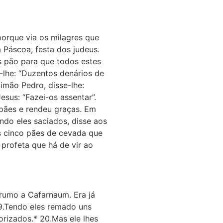
 porque via os milagres que
 Páscoa, festa dos judeus.
s pão para que todos estes
-lhe: “Duzentos denários de
imão Pedro, disse-lhe:
sus: “Fazei-os assentar”.
 pães e rendeu graças. Em
ndo eles saciados, disse aos
os cinco pães de cevada que
 profeta que há de vir ao
rumo a Cafarnaum. Era já
 19.Tendo eles remado uns
orizados.* 20.Mas ele lhes