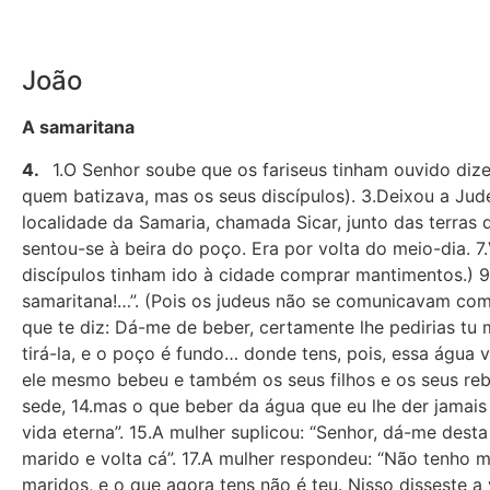
João
A samaritana
4.
1.O Senhor soube que os fariseus tinham ouvido dize
quem batizava, mas os seus discípulos). 3.Deixou a Judei
localidade da Samaria, chamada Sicar, junto das terras 
sentou-se à beira do poço. Era por volta do meio-dia. 7
discípulos tinham ido à cidade comprar mantimentos.) 9
samaritana!…”. (Pois os judeus não se comunicavam co
que te diz: Dá-me de beber, certamente lhe pedirias tu 
tirá-la, e o poço é fundo… donde tens, pois, essa água 
ele mesmo bebeu e também os seus filhos e os seus reba
sede, 14.mas o que beber da água que eu lhe der jamais t
vida eterna”. 15.A mulher suplicou: “Senhor, dá-me desta 
marido e volta cá”. 17.A mulher respondeu: “Não tenho m
maridos, e o que agora tens não é teu. Nisso disseste a 