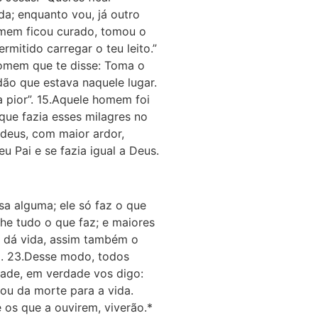
a; enquanto vou, já outro
homem ficou curado, tomou o
rmitido carregar o teu leito.”
 homem que te disse: Toma o
dão que estava naquele lugar.
a pior”. 15.Aquele homem foi
que fazia esses milagres no
udeus, com maior ardor,
 Pai e se fazia igual a Deus.
sa alguma; ele só faz o que
he tudo o que faz; e maio­res
s dá vida, assim também o
o. 23.Desse modo, todos
dade, em verdade vos digo:
ou da morte para a vida.
 os que a ouvirem, viverão.*