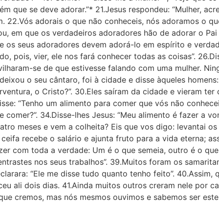
m que se deve adorar.”* 21.Jesus respondeu: “Mulher, acr
m. 22.Vós adorais o que não conheceis, nós adoramos o q
u, em que os verdadeiros adoradores hão de adorar o Pai 
, e os seus adoradores devem adorá-lo em espírito e verda
o, pois, vier, ele nos fará conhecer todas as coisas”. 26.D
avilharam-se de que estivesse falando com uma mulher. Nin
r deixou o seu cântaro, foi à cidade e disse àqueles home
ventura, o Cristo?”. 30.Eles saíram da cidade e vieram ter 
disse: “Tenho um alimento para comer que vós não conhecei
de comer?”. 34.Disse-lhes Jesus: “Meu alimento é fazer a 
atro meses e vem a colheita? Eis que vos digo: levantai o
ceifa recebe o salário e ajunta fruto para a vida eterna; a
zer com toda a verdade: Um é o que semeia, outro é o que c
entrastes nos seus trabalhos”. 39.Muitos foram os samarit
clarara: “Ele me disse tudo quanto tenho feito”. 40.Assim
eu ali dois dias. 41.Ainda muitos outros creram nele por c
ão que cremos, mas nós mesmos ouvimos e sabemos ser este