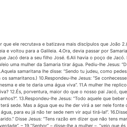
r que ele recrutava e batizava mais discípulos que João 2
a e voltou para a Galileia. 4.Ora, devia passar por Sa­mari
que Jacó dera a seu filho José. 6.Ali havia o poço de Jacó.
.Veio uma mulher da Samaria tirar água. Pediu-lhe Jesus: “D
.Aquela samaritana lhe disse: “Sendo tu judeu, como pede
m os samaritanos.) 10.Respondeu-lhe Jesus: “Se conhecess
mesma e ele te daria uma água viva”. 11.A mulher lhe replic
viva? 12.És, porventura, maior do que o nosso pai Jacó, qu
nhos?”. 13.Respondeu-lhe Jesus: “Todo aquele que beber de
erá sede. Mas a água que eu lhe der virá a ser nele fonte 
água, para eu já não ter sede nem vir aqui tirá-la!”. 16.Diss
arido.” Disse Jesus: “Tens razão em dizer que não tens mar
verdade”. – 19.“Senhor” – disse-lhe a mulher –, “vejo que é