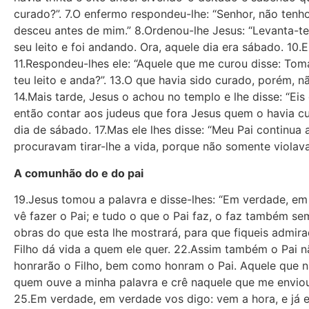
curado?”. 7.O enfermo respondeu-lhe: “Se­nhor, não ten
desceu antes de mim.” 8.Ordenou-lhe Jesus: “Levanta-te
seu leito e foi andando. Ora, aquele dia era sábado. 10.
11.Respondeu-lhes ele: “Aquele que me curou disse: Tom
teu leito e anda?”. 13.O que havia sido curado, porém, 
14.Mais tarde, Jesus o achou no templo e lhe disse: “Eis
então contar aos judeus que fora Jesus quem o havia cu
dia de sábado. 17.Mas ele lhes disse: “Meu Pai continua
procuravam tirar-lhe a vida, porque não somente violav
A comunhão do e do pai
19.Jesus tomou a palavra e disse-lhes: “Em verdade, em
vê fazer o Pai; e tudo o que o Pai faz, o faz também sem
obras do que esta lhe mostrará, para que fiqueis admir
Filho dá vida a quem ele quer. 22.Assim também o Pai 
honrarão o Filho, bem como honram o Pai. Aquele que n
quem ouve a minha palavra e crê naquele que me enviou
25.Em verdade, em verdade vos digo: vem a hora, e já e