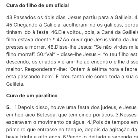
Cura do filho de um oficial
43.Passados os dois dias, Jesus partiu para a Galileia.
45.Chegando à Galileia, acolheram-no os galileus, porq
tinham ido à festa. 46.Ele voltou, pois, a Caná da Galil
filho estava doente.* 47.Ao ouvir que Jesus vinha da Jud
prestes a morrer. 48.Disse-lhe Jesus: “Se não virdes mil
filho morra!”. 50.“Vai” – disse-lhe Jesus –, “o teu filh
descendo, os criados vieram-lhe ao encontro e lhe diss
melhor. Responderam-lhe: “Ontem à sétima hora a febre 
está passando bem”. E creu tanto ele como toda a sua c
Galileia.
Cura de um paralítico
5.
1.Depois disso, houve uma festa dos judeus, e Jesu
em hebraico Betesda, que tem cinco pórticos. 3.Nesses 
esperavam o movimento da água. 4.[Pois de tempos em
primeiro que entrasse no tanque, depois da agitação d
havia trinta e oito anos. 6.Vendo-o deitado e sabendo q