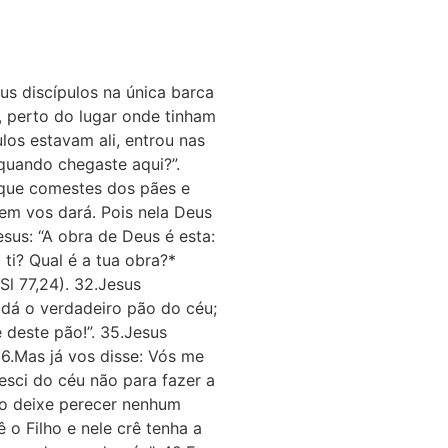
us discípulos na única barca
, perto do lugar onde tinham
os estavam ali, entrou nas
quando chegaste aqui?”.
rque comestes dos pães e
mem vos dará. Pois nela Deus
sus: “A obra de Deus é esta:
ti? Qual é a tua obra?*
l 77,24). 32.Jesus
dá o verdadeiro pão do céu;
deste pão!”. 35.Jesus
36.Mas já vos disse: Vós me
esci do céu não para fazer a
ão deixe perecer nenhum
 o Filho e nele crê tenha a