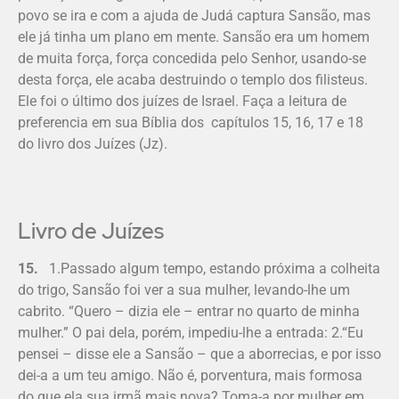
povo se ira e com a ajuda de Judá captura Sansão, mas
ele já tinha um plano em mente. Sansão era um homem
de muita força, força concedida pelo Senhor, usando-se
desta força, ele acaba destruindo o templo dos filisteus.
Ele foi o último dos juízes de Israel. Faça a leitura de
preferencia em sua Bíblia dos capítulos 15, 16, 17 e 18
do livro dos Juízes (Jz).
Livro de Juízes
15.
1.Passado algum tempo, estando próxima a colheita
do trigo, Sansão foi ver a sua mulher, levando-lhe um
cabrito. “Quero – dizia ele – entrar no quarto de mi­nha
mulher.” O pai dela, porém, impediu-lhe a entrada: 2.“Eu
pensei – disse ele a Sansão – que a aborrecias, e por isso
dei-a a um teu amigo. Não é, porventura, mais formosa
do que ela sua irmã mais nova? Toma-a por mulher em