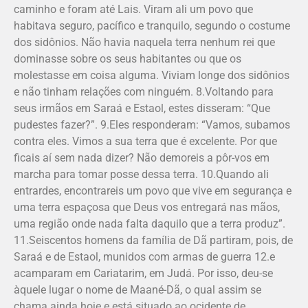
caminho e foram até Lais. Viram ali um povo que
habitava seguro, pacífico e tranquilo, segundo o costume
dos sidônios. Não havia naquela terra nenhum rei que
dominasse sobre os seus habitantes ou que os
molestasse em coisa alguma. Viviam longe dos sidônios
e não tinham relações com ninguém. 8.Voltando para
seus irmãos em Saraá e Estaol, estes disseram: “Que
pudestes fazer?”. 9.Eles responderam: “Vamos, subamos
contra eles. Vimos a sua terra que é excelente. Por que
ficais aí sem nada dizer? Não demoreis a pôr-vos em
marcha para tomar posse dessa terra. 10.Quando ali
entrardes, encon­trareis um povo que vive em segurança e
uma terra espaçosa que Deus vos entregará nas mãos,
uma região onde nada falta daquilo que a terra produz”.
11.Seiscentos homens da família de Dã partiram, pois, de
Saraá e de Estaol, munidos com armas de guerra 12.e
acamparam em Cariatarim, em Judá. Por isso, deu-se
àquele lugar o nome de Maané-Dã, o qual assim se
chama ainda hoje e está situado ao ocidente de