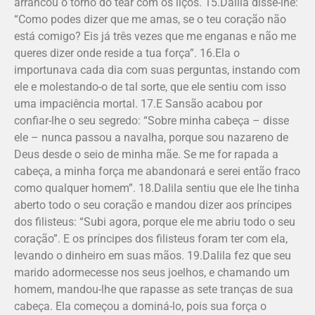
arrancou o torno do tear com os liços. 15.Dalila disse-lhe:
“Como podes dizer que me amas, se o teu coração não
está comigo? Eis já três vezes que me enganas e não me
queres dizer onde reside a tua força”. 16.Ela o
importunava cada dia com suas perguntas, instando com
ele e molestando-o de tal sorte, que ele sentiu com isso
uma impaciência mortal. 17.E Sansão acabou por
confiar-lhe o seu segredo: “Sobre minha cabeça – disse
ele – nunca passou a navalha, porque sou nazareno de
Deus desde o seio de minha mãe. Se me for rapada a
cabeça, a minha força me abandonará e serei então fraco
como qualquer homem”. 18.Dalila sentiu que ele lhe tinha
aberto todo o seu coração e mandou dizer aos príncipes
dos filisteus: “Subi agora, porque ele me abriu todo o seu
coração”. E os príncipes dos filisteus foram ter com ela,
levando o dinheiro em suas mãos. 19.Dalila fez que seu
marido adormecesse nos seus joelhos, e chamando um
homem, mandou-lhe que rapasse as sete tranças de sua
cabeça. Ela começou a dominá-lo, pois sua força o