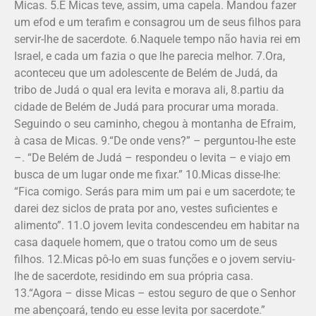
Micas. 5.E Micas teve, assim, uma capela. Mandou fazer
um efod e um terafim e consagrou um de seus filhos para
servir-lhe de sacerdote. 6.Naquele tempo não havia rei em
Israel, e cada um fazia o que lhe parecia melhor. 7.Ora,
aconteceu que um adolescente de Belém de Judá, da
tribo de Judá o qual era levita e morava ali, 8.partiu da
cidade de Belém de Judá para procurar uma morada.
Seguindo o seu caminho, chegou à montanha de Efraim,
à casa de Micas. 9.“De onde vens?” – perguntou-lhe este
–. “De Belém de Judá – respondeu o levita – e via­jo em
busca de um lugar onde me fixar.” 10.Micas disse-lhe:
“Fica comigo. Serás para mim um pai e um sacerdote; te
darei dez siclos de prata por ano, vestes suficientes e
alimento”. 11.O jovem levita condescendeu em habitar na
casa daquele homem, que o tratou como um de seus
filhos. 12.Micas pô-lo em suas funções e o jovem serviu-
lhe de sacerdote, residindo em sua própria casa.
13.“Agora – disse Micas – estou seguro de que o Senhor
me abençoará, tendo eu esse levita por sacerdote.”