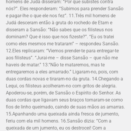
homens de Judá disseram: “Por que subistes contra
nós?”. Eles responderam: “Subimos para prender Sansão
e pagar-lhe o que ele nos fez”. 11.Três mil homens de
Judá desceram então à gruta do rochedo de Etam e
disseram a Sansão: “Não sabes que os filisteus nos
dominam? Que é isso que nos fizeste?”. “Eu os tratei
como eles mesmos me trataram” – respondeu San­são.
12.Eles replicaram: “Viemos prender-te para entregar-te
aos filisteus”. “Jurai-me – disse Sansão – que não me
haveis de matar.” 13.“Não te mataremos, mas te
entregaremos a eles amarrado.” Ligaram-no, pois, com
duas cordas novas e tiraram-no da gruta. 14.Chegando a
Lequi, os filisteus acolheram-no com gritos de alegria.
Apoderou-se, porém, de Sansão o Espírito do Senhor. As
duas cordas que ligavam seus braços tornaram-se como
fios de linho queimado, caindo de suas mãos as amarras.
15.Apanhando uma queixada ainda fresca de jumento,
feriu com ela mil homens. 16.Sansão dizia: “Com a
queixada de um jumento, eu os destrocei! Com a