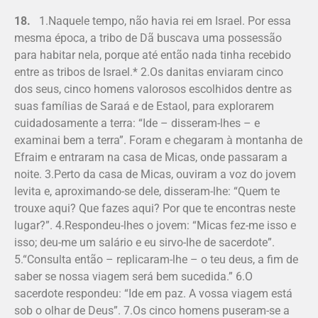
18.
1.Naquele tempo, não havia rei em Israel. Por essa
mesma época, a tribo de Dã buscava uma possessão
para habitar nela, porque até então nada tinha recebido
entre as tribos de Israel.* 2.Os danitas enviaram cinco
dos seus, cinco homens valorosos escolhidos dentre as
suas famílias de Saraá e de Estaol, para explorarem
cuidadosamente a terra: “Ide – disseram-lhes – e
examinai bem a terra”. Foram e chegaram à montanha de
Efraim e entraram na casa de Micas, onde passaram a
noite. 3.Perto da casa de Micas, ouviram a voz do jovem
levita e, aproximando-se dele, disseram-lhe: “Quem te
trouxe aqui? Que fazes aqui? Por que te encontras neste
lugar?”. 4.Respondeu-lhes o jovem: “Micas fez-me isso e
isso; deu-me um salário e eu sirvo-lhe de sacerdote”.
5.“Consulta então – replicaram-lhe – o teu deus, a fim de
saber se nossa viagem será bem sucedida.” 6.O
sacerdote respondeu: “Ide em paz. A vossa viagem está
sob o olhar de Deus”. 7.Os cinco homens puseram-se a