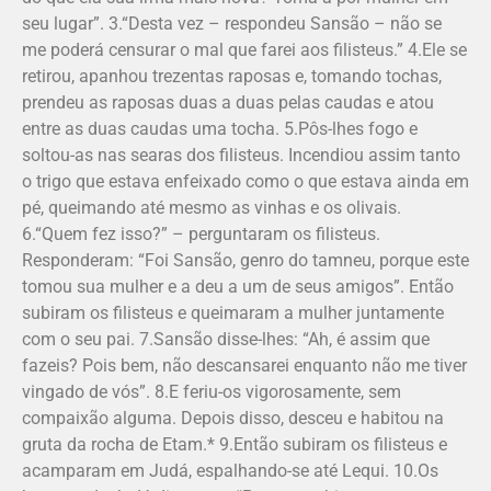
seu lugar”. 3.“Desta vez – respondeu Sansão – não se
me poderá censurar o mal que farei aos filisteus.” 4.Ele se
retirou, apanhou trezentas ra­po­sas e, tomando tochas,
prendeu as raposas duas a duas pelas caudas e atou
entre as duas caudas uma tocha. 5.Pôs-lhes fogo e
soltou-as nas searas dos filisteus. Incendiou assim tanto
o trigo que estava enfeixado como o que estava ainda em
pé, queimando até mesmo as vinhas e os olivais.
6.“Quem fez isso?” – perguntaram os filisteus.
Responderam: “Foi Sansão, genro do tamneu, porque este
tomou sua mulher e a deu a um de seus amigos”. Então
subiram os filisteus e queimaram a mulher juntamente
com o seu pai. 7.Sansão disse-lhes: “Ah, é assim que
fazeis? Pois bem, não descansarei enquanto não me tiver
vingado de vós”. 8.E feriu-os vigorosamente, sem
compaixão alguma. Depois disso, desceu e habitou na
gruta da rocha de Etam.* 9.Então subiram os filisteus e
acamparam em Judá, espalhando-se até Lequi. 10.Os