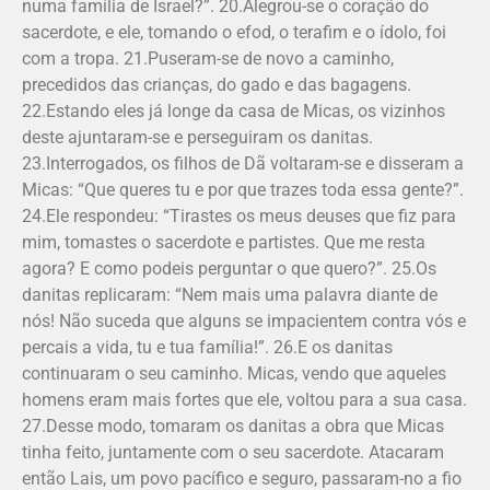
numa família de Israel?”. 20.Alegrou-se o coração do
sacerdote, e ele, tomando o efod, o terafim e o ídolo, foi
com a tropa. 21.Puseram-se de novo a caminho,
precedidos das crianças, do gado e das bagagens.
22.Estando eles já longe da casa de Micas, os vizinhos
deste ajuntaram-se e perseguiram os danitas.
23.Interrogados, os filhos de Dã voltaram-se e disseram a
Micas: “Que queres tu e por que trazes toda essa gente?”.
24.Ele respondeu: “Tirastes os meus deuses que fiz para
mim, tomastes o sacerdote e partis­tes. Que me resta
agora? E como podeis perguntar o que quero?”. 25.Os
danitas replicaram: “Nem mais uma palavra diante de
nós! Não suceda que alguns se impacientem contra vós e
percais a vida, tu e tua família!”. 26.E os danitas
continuaram o seu caminho. Micas, vendo que aqueles
homens eram mais fortes que ele, voltou para a sua casa.
27.Desse modo, tomaram os danitas a obra que Micas
tinha feito, juntamente com o seu sacerdote. Atacaram
então Lais, um povo pacífico e seguro, passaram-no a fio