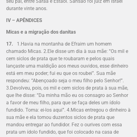
seu pai, entre Saraá e Estaol. Sansão foi juiz em Israel
durante vinte anos.
IV – APÊNDICES
Micas e a migração dos danitas
17.
1.Havia na montanha de Efraim um homem
chamado Micas. 2.Ele disse um dia à sua mãe: “Os mil e
cem siclos de prata que te roubaram e pelos quais
lançaste uma maldição aos meus ouvidos, esse dinheiro
está em meu poder; fui eu que os roubei”. Sua mãe
respondeu: “Aben­çoado seja o meu filho pelo Senhor!”.
3.Devolveu, pois, os mil e cem siclos de prata à sua mãe,
que lhe disse: “Da minha mão eu os consagro ao Senhor
a favor de meu filho, para que se faça deles um ídolo
fundido. Toma: ei-los aqui”. 4.Micas entregou o dinheiro à
sua mãe e ela tomou duzentos siclos de prata que
mandou entregar ao fundidor. Fez o ourives com essa
prata um ídolo fundido, que foi colocado na casa de