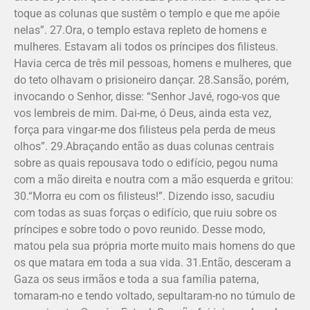
toque as colunas que sustêm o templo e que me apóie
nelas”. 27.Ora, o templo estava repleto de homens e
mulheres. Estavam ali todos os príncipes dos filisteus.
Havia cerca de três mil pessoas, homens e mulheres, que
do teto olhavam o prisioneiro dançar. 28.Sansão, porém,
invocando o Senhor, disse: “Senhor Javé, rogo-vos que
vos lembreis de mim. Dai-me, ó Deus, ainda esta vez,
força para vingar-me dos filisteus pela perda de meus
olhos”. 29.Abraçando então as duas colunas centrais
sobre as quais repousava todo o edifício, pegou numa
com a mão direita e noutra com a mão esquerda e gritou:
30.“Morra eu com os filisteus!”. Dizendo isso, sacudiu
com todas as suas forças o edifício, que ruiu sobre os
príncipes e sobre todo o povo reunido. Desse modo,
matou pela sua própria morte muito mais homens do que
os que matara em toda a sua vida. 31.Então, desceram a
Gaza os seus irmãos e toda a sua família paterna,
tomaram-no e tendo voltado, sepultaram-no no túmulo de