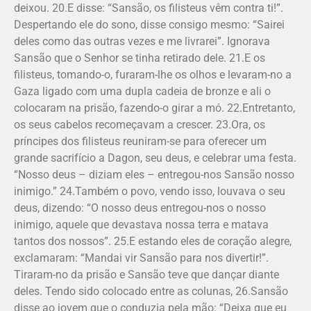
deixou. 20.E disse: “Sansão, os filisteus vêm contra ti!”.
Despertando ele do sono, disse consigo mesmo: “Sairei
deles como das outras vezes e me livrarei”. Ignorava
Sansão que o Senhor se tinha retirado dele. 21.E os
filisteus, tomando-o, furaram-lhe os olhos e levaram-no a
Gaza ligado com uma dupla cadeia de bronze e ali o
colocaram na prisão, fazendo-o girar a mó. 22.Entretanto,
os seus cabelos recomeçavam a crescer. 23.Ora, os
príncipes dos filisteus reuniram-se para oferecer um
grande sacrifício a Dagon, seu deus, e celebrar uma festa.
“Nosso deus – diziam eles – entregou-nos Sansão nosso
inimigo.” 24.Também o povo, vendo isso, louvava o seu
deus, dizendo: “O nosso deus entregou-nos o nosso
inimigo, aquele que devastava nossa terra e matava
tantos dos nossos”. 25.E estando eles de coração alegre,
exclamaram: “Mandai vir Sansão para nos divertir!”.
Tiraram-no da prisão e Sansão teve que dançar diante
deles. Tendo sido colocado entre as colunas, 26.Sansão
disse ao jovem que o conduzia pela mão: “Deixa que eu