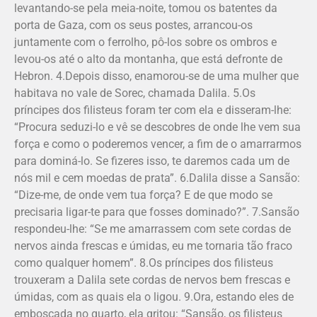
levantando-se pela meia-noite, tomou os batentes da
porta de Gaza, com os seus postes, arrancou-os
juntamente com o ferrolho, pô-los sobre os ombros e
levou-os até o alto da montanha, que está defronte de
Hebron. 4.Depois disso, enamorou-se de uma mulher que
habitava no vale de Sorec, chamada Dalila. 5.Os
príncipes dos filisteus foram ter com ela e disseram-lhe:
“Procura seduzi-lo e vê se descobres de onde lhe vem sua
força e como o poderemos vencer, a fim de o amarrarmos
para dominá-lo. Se fizeres isso, te daremos cada um de
nós mil e cem moedas de prata”. 6.Dalila disse a Sansão:
“Dize-me, de onde vem tua força? E de que modo se
precisaria ligar-te para que fosses dominado?”. 7.Sansão
respondeu-lhe: “Se me amarrassem com sete cordas de
nervos ainda frescas e úmidas, eu me tornaria tão fraco
como qualquer homem”. 8.Os príncipes dos filisteus
trouxeram a Dalila sete cordas de nervos bem frescas e
úmidas, com as quais ela o ligou. 9.Ora, estando eles de
emboscada no quarto, ela gritou: “Sansão, os filisteus