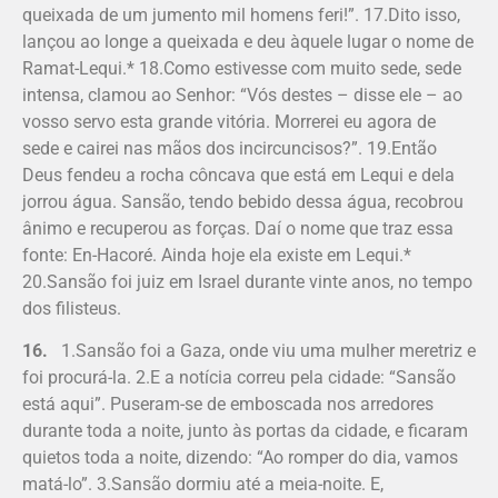
queixada de um jumento mil homens feri!”. 17.Dito isso,
lançou ao longe a queixada e deu àquele lugar o nome de
Ramat-Lequi.* 18.Como estivesse com muito sede, sede
intensa, clamou ao Senhor: “Vós destes – disse ele – ao
vosso servo esta grande vitória. Morrerei eu agora de
sede e cairei nas mãos dos incircuncisos?”. 19.Então
Deus fendeu a rocha côncava que está em Lequi e dela
jorrou água. Sansão, tendo bebido dessa água, recobrou
ânimo e recuperou as forças. Daí o nome que traz essa
fonte: En-Hacoré. Ainda hoje ela existe em Lequi.*
20.Sansão foi juiz em Israel durante vinte anos, no tempo
dos filisteus.
16.
1.Sansão foi a Gaza, onde viu uma mulher meretriz e
foi procurá-la. 2.E a notícia correu pela cidade: “Sansão
está aqui”. Puseram-se de emboscada nos arredores
durante toda a noite, junto às portas da cidade, e ficaram
quietos toda a noite, dizendo: “Ao romper do dia, vamos
matá-lo”. 3.Sansão dormiu até a meia-noite. E,