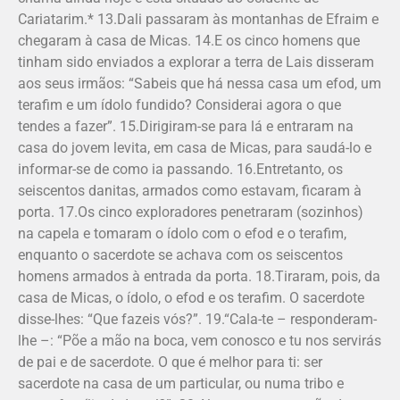
Cariatarim.* 13.Dali passaram às montanhas de Efraim e
chegaram à casa de Micas. 14.E os cinco homens que
tinham sido enviados a explorar a terra de Lais disseram
aos seus irmãos: “Sabeis que há nessa casa um efod, um
terafim e um ídolo fundido? Considerai agora o que
tendes a fazer”. 15.Dirigiram-se para lá e entraram na
casa do jovem levita, em casa de Micas, para saudá-lo e
informar-se de como ia passando. 16.Entretanto, os
seiscentos danitas, armados como estavam, ficaram à
porta. 17.Os cinco exploradores penetraram (sozinhos)
na capela e tomaram o ídolo com o efod e o terafim,
enquanto o sacerdote se achava com os seiscentos
homens armados à entrada da porta. 18.Tiraram, pois, da
casa de Micas, o ídolo, o efod e os terafim. O sacerdote
disse-lhes: “Que fazeis vós?”. 19.“Cala-te – responderam-
lhe –: “Põe a mão na boca, vem conos­co e tu nos servirás
de pai e de sacerdote. O que é melhor para ti: ser
sacerdote na casa de um particular, ou numa tribo e