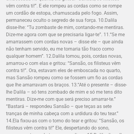
vêm contra ti!”. E ele rompeu as cordas como se rompe
um cordão de estopa, chamuscada pelo fogo. Assim,
permaneceu oculto o segredo de sua força. 10.Dalila
disse-lhe: “Tu zombaste de mim, contando-me mentiras.
Dize-me agora com que se precisaria ligar-te”. 11.“Se me
amarrassem com cordas novas – disse ele – que ainda
não tenham servido, eu me tornaria tão fraco como
qualquer homem”. 12.Dalila tomou, pois, cordas novas,
amarrou-o com elas e gritou: “Sansão, os filisteus vêm
contra ti!”. Ora, estavam eles de emboscada no quarto,
mas Sansão rompeu como se fossem um fio as cordas
que lhe amarravam os braços. 13.“Até o presente – disse-
lhe Dalila – só tens zombado de mim e só me tens dito
mentiras. Dize-me com que será preciso amarrar-te.”
“Bastará – respondeu Sansão – que teças as sete
tranças de minha cabeça com a urdidura do teu tear.”
14.Ela fixou-as com o torno do tear e gritou: “Sansão, os
filisteus vêm contra ti!” Ele, despertando do sono,