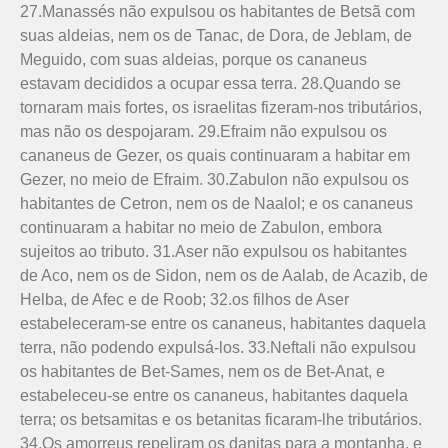
27.Manassés não expulsou os habitantes de Betsã com
suas aldeias, nem os de Tanac, de Dora, de Jeblam, de
Meguido, com suas aldeias, porque os cananeus
estavam decididos a ocupar essa terra. 28.Quando se
tornaram mais fortes, os israelitas fizeram-nos tributários,
mas não os despojaram. 29.Efraim não expulsou os
cananeus de Gezer, os quais continuaram a habitar em
Gezer, no meio de Efraim. 30.Zabulon não expulsou os
habitantes de Cetron, nem os de Naalol; e os cananeus
continua­ram a habitar no meio de Zabulon, embora
sujeitos ao tributo. 31.Aser não expulsou os habitantes
de Aco, nem os de Sidon, nem os de Aalab, de Acazib, de
Helba, de Afec e de Roob; 32.os filhos de Aser
estabeleceram-se entre os cananeus, habitantes daquela
terra, não podendo expulsá-los. 33.Neftali não expulsou
os habitantes de Bet-Sames, nem os de Bet-Anat, e
estabeleceu-se entre os cananeus, habitantes daquela
terra; os betsamitas e os betanitas ficaram-lhe tributários.
34.Os amorreus repeliram os danitas para a montanha, e