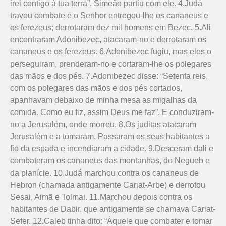
irei contigo à tua terra”. Simeão partiu com ele. 4.Judá
travou combate e o Senhor entregou-lhe os cananeus e
os ferezeus; derrotaram dez mil homens em Bezec. 5.Ali
encontraram Adonibezec, atacaram-no e derrotaram os
cananeus e os ferezeus. 6.Adonibezec fugiu, mas eles o
perseguiram, prenderam-no e cortaram-lhe os polegares
das mãos e dos pés. 7.Adonibezec disse: “Setenta reis,
com os polegares das mãos e dos pés cortados,
apanhavam debaixo de minha mesa as migalhas da
comida. Como eu fiz, assim Deus me faz”. E conduziram-
no a Jerusalém, onde morreu. 8.Os juditas atacaram
Jerusalém e a tomaram. Passaram os seus habitantes a
fio da espada e incendiaram a cidade. 9.Desceram dali e
combateram os cana­neus das montanhas, do Negueb e
da planície. 10.Judá marchou contra os cananeus de
Hebron (chamada antigamente Cariat-Arbe) e derrotou
Sesai, Ai­mã e Tolmai. 11.Marchou depois contra os
habitantes de Dabir, que antigamente se chamava Cariat-
Sefer. 12.Caleb tinha dito: “Àquele que combater e tomar