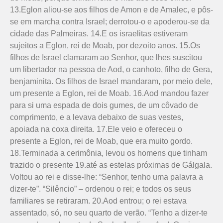
13.Eglon aliou-se aos filhos de Amon e de Amalec, e pôs-
se em marcha contra Israel; derrotou-o e apoderou-se da
cidade das Palmeiras. 14.E os israelitas estiveram
sujeitos a Eglon, rei de Moab, por dezoito anos. 15.Os
filhos de Israel clamaram ao Senhor, que lhes suscitou
um libertador na pessoa de Aod, o canhoto, filho de Gera,
benjaminita. Os filhos de Israel mandaram, por meio dele,
um presente a Eglon, rei de Moab. 16.Aod mandou fazer
para si uma espada de dois gumes, de um côvado de
comprimento, e a levava debaixo de suas vestes,
apoiada na coxa direita. 17.Ele veio e ofereceu o
presente a Eglon, rei de Moab, que era muito gordo.
18.Terminada a cerimônia, levou os homens que tinham
trazido o presente 19.até as estelas próximas de Gálgala.
Voltou ao rei e disse-lhe: “Senhor, tenho uma palavra a
dizer-te”. “Silêncio” – ordenou o rei; e todos os seus
familiares se retiraram. 20.Aod entrou; o rei estava
assentado, só, no seu quarto de verão. “Tenho a dizer-te