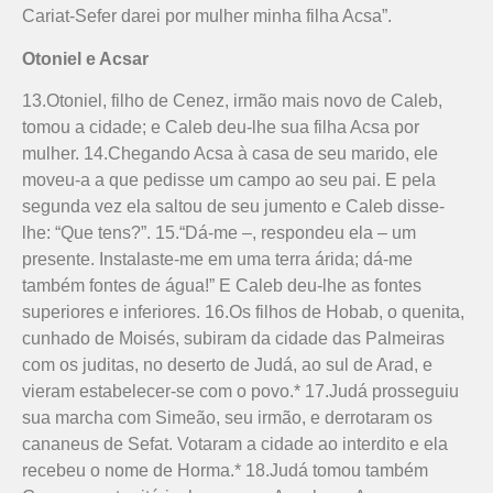
Cariat-Sefer darei por mulher minha filha Acsa”.
Otoniel e Acsar
13.Otoniel, filho de Cenez, irmão mais novo de Caleb,
tomou a cidade; e Caleb deu-lhe sua filha Acsa por
mulher. 14.Chegando Acsa à casa de seu marido, ele
moveu-a a que pedisse um campo ao seu pai. E pela
segunda vez ela saltou de seu jumento e Caleb disse-
lhe: “Que tens?”. 15.“Dá-me –, respondeu ela – um
presente. Instalaste-me em uma terra árida; dá-me
também fontes de água!” E Caleb deu-lhe as fontes
superiores e inferiores. 16.Os filhos de Hobab, o quenita,
cunhado de Moisés, subiram da cidade das Palmeiras
com os juditas, no deserto de Judá, ao sul de Arad, e
vieram estabelecer-se com o povo.* 17.Judá prosseguiu
sua marcha com Simeão, seu irmão, e derrotaram os
cananeus de Sefat. Votaram a cidade ao interdito e ela
recebeu o nome de Horma.* 18.Judá tomou também