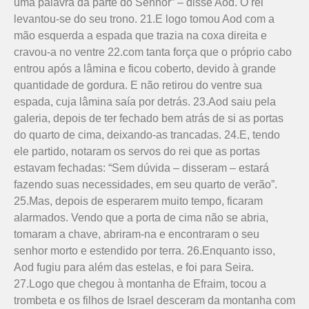
uma palavra da parte do Senhor” – disse Aod. O rei
levantou-se do seu trono. 21.E logo tomou Aod com a
mão esquerda a espada que trazia na coxa direita e
cravou-a no ventre 22.com tanta força que o próprio cabo
entrou após a lâmina e ficou coberto, devido à grande
quantidade de gordura. E não retirou do ventre sua
espada, cuja lâmina saía por detrás. 23.Aod saiu pela
galeria, depois de ter fechado bem atrás de si as portas
do quarto de cima, deixando-as trancadas. 24.E, tendo
ele partido, notaram os servos do rei que as portas
estavam fechadas: “Sem dúvida – disseram – estará
fazendo suas necessidades, em seu quarto de verão”.
25.Mas, depois de esperarem muito tempo, ficaram
alarmados. Vendo que a porta de cima não se abria,
tomaram a chave, abriram-na e encontraram o seu
senhor morto e estendido por terra. 26.Enquanto isso,
Aod fugiu para além das estelas, e foi para Seira.
27.Logo que chegou à montanha de Efraim, tocou a
trombeta e os filhos de Israel desceram da montanha com