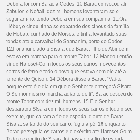
Débora foi com Barac a Cedes. 10.Barac convocou ali
Zabulon e Neftali: dez mil homens levantaram-se e
seguiram-no, tendo Débora em sua companhia. 11.Ora,
Héber, o cineu, tinha-se separado dos cineus da família
de Hobab, cunhado de Moisés, e tinha levantado suas
tendas até o carva­lhal de Saananim, perto de Cedes.
12.Foi anunciado a Sísara que Barac, filho de Abinoem,
estava em marcha para o monte Tabor. 13.Mandou então
vir de Haroset-Goim todos os seus carros, novecentos
carros de ferro e todo o povo que estava com ele até a
torrente de Quison. 14.Débora disse a Barac: “Vai-te,
porque este é o dia em que o Senhor te entregará Sísara.
O Senhor mesmo marcha adiante de ti”. Barac desceu do
monte Tabor com dez mil homens. 15.E o Senhor
desbaratou Sísara com todos os seus carros e todo o seu
exército, que caíram a fio de espada, diante de Barac.
Sísara, saltando do seu carro, fugiu a pé, 16.enquanto
Barac perseguia os carros e o exército até Haroset-Goim.
Todo o exército de Sísara foi passado a fio de espada,