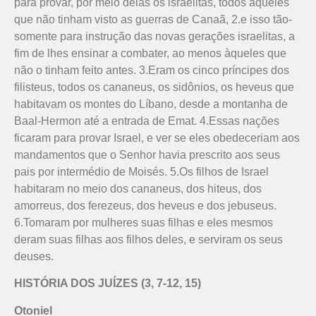
para provar, por meio delas os israelitas, todos aqueles
que não tinham visto as guerras de Canaã, 2.e isso tão-
somente para instrução das novas gerações israelitas, a
fim de lhes ensinar a combater, ao menos àqueles que
não o tinham feito antes. 3.Eram os cinco príncipes dos
filisteus, todos os cananeus, os sidônios, os heveus que
habitavam os montes do Líbano, desde a montanha de
Baal-Hermon até a entrada de Emat. 4.Essas nações
ficaram para provar Israel, e ver se eles obedeceriam aos
mandamentos que o Senhor havia prescrito aos seus
pais por intermédio de Moisés. 5.Os filhos de Israel
habitaram no meio dos cananeus, dos hiteus, dos
amorreus, dos ferezeus, dos heveus e dos jebuseus.
6.Tomaram por mulheres suas filhas e eles mesmos
deram suas filhas aos filhos deles, e serviram os seus
deuses.
HISTÓRIA DOS JUÍZES (3, 7-12, 15)
Otoniel