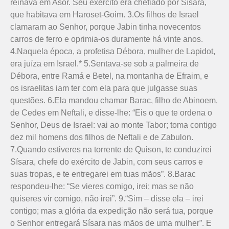
reinava em Asor. Seu exército era chefiado por Sísara,
que habitava em Haroset-Goim. 3.Os filhos de Israel
clamaram ao Senhor, porque Jabin tinha novecentos
carros de ferro e oprimia-os duramente há vinte anos.
4.Naquela época, a profetisa Débora, mulher de Lapidot,
era juíza em Is­­­­ra­­­­el.* 5.Sentava-se sob a palmeira de
Débora, entre Ramá e Betel, na montanha de Efraim, e
os israelitas iam ter com ela para que julgasse suas
questões. 6.Ela mandou chamar Barac, filho de Abinoem,
de Cedes em Neftali, e disse-lhe: “Eis o que te ordena o
Senhor, Deus de Israel: vai ao monte Tabor; toma contigo
dez mil homens dos filhos de Neftali e de Zabulon.
7.Quando estiveres na torrente de Quison, te conduzirei
Sísara, chefe do exército de Jabin, com seus carros e
suas tropas, e te entregarei em tuas mãos”. 8.Barac
respondeu-lhe: “Se vieres comigo, irei; mas se não
quiseres vir comigo, não irei”. 9.“Sim – disse ela – irei
contigo; mas a glória da expedição não será tua, porque
o Senhor entregará Sísara nas mãos de uma mulher”. E