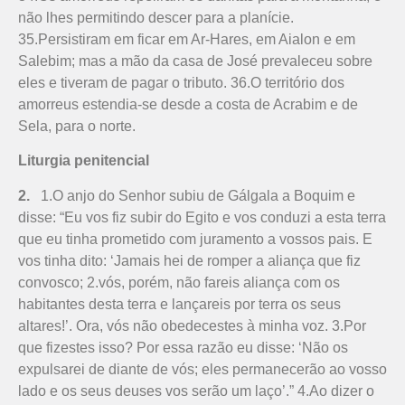
não lhes permitindo descer para a planície.
35.Persistiram em ficar em Ar-Hares, em Aialon e em
Sale­bim; mas a mão da casa de José prevaleceu sobre
eles e tiveram de pagar o tributo. 36.O território dos
amorreus estendia-se desde a costa de Acrabim e de
Sela, para o norte.
Liturgia penitencial
2.
1.O anjo do Senhor subiu de Gálgala a Boquim e
disse: “Eu vos fiz subir do Egito e vos conduzi a esta terra
que eu tinha prometido com juramento a vossos pais. E
vos tinha dito: ‘Jamais hei de romper a aliança que fiz
convosco; 2.vós, porém, não fareis aliança com os
habitantes desta terra e lançareis por terra os seus
altares!’. Ora, vós não obedecestes à minha voz. 3.Por
que fizestes isso? Por essa razão eu disse: ‘Não os
expulsarei de diante de vós; eles permanecerão ao vosso
lado e os seus deuses vos serão um laço’.” 4.Ao dizer o