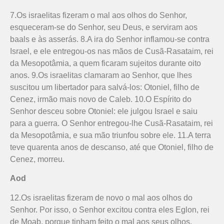
7.Os israelitas fizeram o mal aos olhos do Senhor,
esqueceram-se do Senhor, seu Deus, e serviram aos
baals e às asserás. 8.A ira do Senhor inflamou-se contra
Israel, e ele entregou-os nas mãos de Cusã-Rasa­taim, rei
da Mesopotâmia, a quem ficaram sujeitos durante oito
anos. 9.Os israelitas clamaram ao Senhor, que lhes
suscitou um libertador para salvá-los: Otoniel, filho de
Cenez, irmão mais novo de Caleb. 10.O Espírito do
Senhor desceu sobre Otoniel: ele julgou Israel e saiu
para a guerra. O Senhor entregou-lhe Cusã-Rasataim, rei
da Mesopotâmia, e sua mão triunfou sobre ele. 11.A terra
teve quarenta anos de descanso, até que Otoniel, filho de
Cenez, morreu.
Aod
12.Os israelitas fizeram de novo o mal aos olhos do
Senhor. Por isso, o Senhor excitou contra eles Eglon, rei
de Moab, porque tinham feito o mal aos seus olhos.