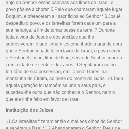
anjo do Senhor essas palavras aos filhos de Israel, o
povo pôs-se a chorar. 5.Pelo que chamaram àquele lugar
Boquim, e ofereceram ali sacrifícios ao Senhor.* 6.Josué
despediu o povo, e os israelitas foram cada um para a
sua herança, a fim de tomar posse da terra. 7.Durante
toda a vida de Josué e dos anciãos que lhe
sobreviveram, e que tinham testemunhado a grande obra
que o Senhor tinha feito em favor de Israel, o povo serviu
o Senhor. 8.Josué, filho de Nun, servo do Senhor, morreu
com a idade de cento e dez anos. 9.Sepultaram-no no
território de sua possessão, em Tamnat-Hares, na
montanha de Efraim, ao norte do monte de Gaás. 10.Toda
aquela geração foi também se unir a seus pais, e
sucedeu-lhe outra que não conhecia o Senhor, nem o
que ele tinha feito em favor de Israel.
Instituição dos Juízes
11.Os israelitas fizeram então o mal aos olhos do Senhor
e serviram a Baal.* 12.Abandonaram o Senhor, Deus de