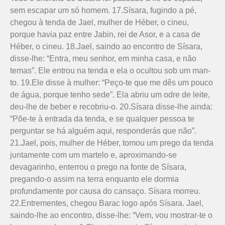
sem escapar um só homem. 17.Sísara, fugindo a pé,
chegou à tenda de Jael, mulher de Héber, o cineu,
porque havia paz entre Jabin, rei de Asor, e a casa de
Héber, o cineu. 18.Jael, saindo ao encontro de Sísara,
disse-lhe: “Entra, meu senhor, em minha casa, e não
temas”. Ele entrou na tenda e ela o ocultou sob um man­
to. 19.Ele disse à mulher: “Peço-te que me dês um pouco
de água, porque tenho sede”. Ela abriu um odre de leite,
deu-lhe de beber e recobriu-o. 20.Sísara disse-lhe ainda:
“Põe-te à entrada da tenda, e se qualquer pessoa te
perguntar se há alguém aqui, responderás que não”.
21.Jael, pois, mulher de Héber, tomou um prego da tenda
juntamente com um martelo e, aproximando-se
devagarinho, enterrou o prego na fonte de Sísara,
pregando-o assim na terra enquanto ele dormia
profundamente por causa do cansaço. Sísara morreu.
22.Entre­mentes, chegou Barac logo após Sísara. Jael,
saindo-lhe ao encontro, disse-lhe: “Vem, vou mostrar-te o