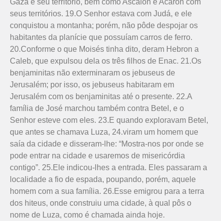
Gaza e seu território, bem como Ascalon e Acaron com
seus territórios. 19.O Senhor estava com Judá, e ele
conquistou a montanha; porém, não pôde despojar os
habitantes da planície que possuíam carros de ferro.
20.Conforme o que Moisés tinha dito, deram Hebron a
Caleb, que expulsou dela os três filhos de Enac. 21.Os
benjaminitas não exterminaram os jebuseus de
Jerusalém; por isso, os jebuseus habitaram em
Jerusalém com os benjaminitas até o presente. 22.A
família de José marchou também contra Betel, e o
Senhor esteve com eles. 23.E quando exploravam Betel,
que antes se chamava Luza, 24.viram um homem que
saía da cidade e disseram-lhe: “Mostra-nos por onde se
pode entrar na cidade e usaremos de misericórdia
contigo”. 25.Ele indicou-lhes a entrada. Eles passaram a
localidade a fio de espada, poupando, porém, aquele
homem com a sua família. 26.Esse emigrou para a terra
dos hiteus, onde construiu uma cidade, à qual pôs o
nome de Luza, como é chamada ainda hoje.