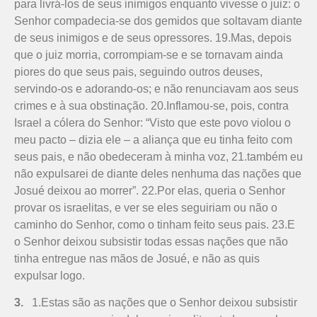
para livrá-los de seus inimigos enquanto vivesse o juiz: o
Senhor compadecia-se dos gemidos que soltavam diante
de seus inimigos e de seus opressores. 19.Mas, depois
que o juiz morria, corrompiam-se e se tornavam ainda
piores do que seus pais, seguindo outros deuses,
servindo-os e adorando-os; e não renunciavam aos seus
crimes e à sua obstinação. 20.Inflamou-se, pois, contra
Israel a cólera do Senhor: “Visto que este povo violou o
meu pacto – dizia ele – a aliança que eu tinha feito com
seus pais, e não obedeceram à minha voz, 21.também eu
não expulsarei de diante deles nenhuma das nações que
Josué deixou ao morrer”. 22.Por elas, queria o Senhor
provar os israelitas, e ver se eles seguiriam ou não o
caminho do Senhor, como o tinham feito seus pais. 23.E
o Senhor deixou subsistir todas essas nações que não
tinha entregue nas mãos de Josué, e não as quis
expulsar logo.
3.
1.Estas são as nações que o Senhor deixou subsistir