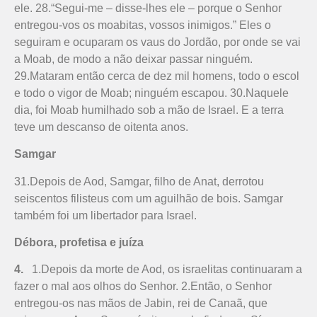
ele. 28.“Segui-me – disse-lhes ele – porque o Senhor
entregou-vos os moabi­tas, vossos inimigos.” Eles o
seguiram e ocuparam os vaus do Jordão, por onde se vai
a Moab, de modo a não deixar passar ninguém.
29.Mataram então cerca de dez mil homens, todo o escol
e todo o vigor de Moab; ninguém escapou. 30.Naquele
dia, foi Moab humilhado sob a mão de Israel. E a terra
teve um descanso de oitenta anos.
Samgar
31.Depois de Aod, Samgar, filho de Anat, derrotou
seiscentos filisteus com um aguilhão de bois. Samgar
também foi um libertador para Israel.
Débora, profetisa e juíza
4.
1.Depois da morte de Aod, os israe­litas continuaram a
fazer o mal aos olhos do Senhor. 2.Então, o Senhor
entregou-os nas mãos de Jabin, rei de Canaã, que