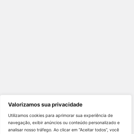
Valorizamos sua privacidade
Utilizamos cookies para aprimorar sua experiência de
Utilizamos cookies para oferecer melhor
navegação, exibir anúncios ou conteúdo personalizado e
experiência, melhorar o desempenho, analisar
analisar nosso tráfego. Ao clicar em “Aceitar todos”, você
como você interage em nosso site e