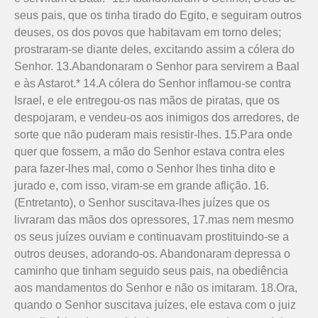
seus pais, que os tinha tirado do Egito, e seguiram outros
deuses, os dos povos que habitavam em torno deles;
prostraram-se diante deles, excitando assim a cólera do
Senhor. 13.Abandonaram o Senhor para servirem a Baal
e às Astarot.* 14.A cólera do Senhor inflamou-se contra
Israel, e ele entregou-os nas mãos de piratas, que os
despojaram, e vendeu-os aos inimigos dos arredores, de
sorte que não puderam mais resistir-lhes. 15.Para onde
quer que fossem, a mão do Senhor estava contra eles
para fazer-lhes mal, como o Senhor lhes tinha dito e
jurado e, com isso, viram-se em grande aflição. 16.
(Entretanto), o Senhor suscitava-lhes juízes que os
livraram das mãos dos opressores, 17.mas nem mesmo
os seus juízes ouviam e continuavam prostituindo-se a
outros deuses, adorando-os. Abandonaram depressa o
caminho que tinham seguido seus pais, na obediência
aos mandamentos do Senhor e não os imitaram. 18.Ora,
quando o Senhor suscitava juízes, ele estava com o juiz