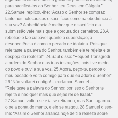
para sacrificá-los ao Senhor, teu Deus, em Gál­gala.”
22.Samuel replicou-lhe: “Acaso o Senhor se compraz
tanto nos holo­caustos e sacrifícios como na obediência à
sua voz? A obediência é melhor que o sacrifício e a
submissão vale mais que a gordura dos carneiros. 23.A
rebelião é tão culpável quanto a superstição; a
desobediência é como o pecado de idolatria. Pois que
rejeitaste a palavra do Senhor, também ele te rejeita e te
despoja da realeza!”. 24.Saul disse: “Pequei! Transgredi
a ordem do Senhor e as tuas instruções, pois tive medo
do povo e ouvi a sua voz. 25.Agora, peço-te, perdoa o
meu pecado e volta comigo para que eu adore o Senhor”.
26.“Não voltarei contigo! – exclamou Samuel –.
“Rejeitaste a palavra do Senhor, por isso o Senhor te
rejeita e não quer mais que sejas rei de Israel.”
27.Samuel voltou-se e ia se retirando, mas Saul agarrou-
o pela ponta do manto, e ele se rasgou. 28.Samuel disse-
lhe: “Assim o Senhor arranca hoje de ti a realeza sobre