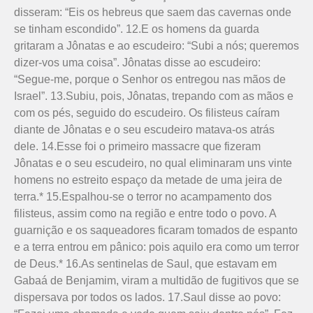
disseram: “Eis os hebreus que saem das cavernas onde
se tinham escondido”. 12.E os homens da guarda
gritaram a Jônatas e ao escudeiro: “Subi a nós; queremos
dizer-vos uma coisa”. Jônatas disse ao escudeiro:
“Segue-me, porque o Senhor os entregou nas mãos de
Israel”. 13.Subiu, pois, Jônatas, trepando com as mãos e
com os pés, seguido do escudeiro. Os filisteus caíram
diante de Jônatas e o seu escudeiro matava-os atrás
dele. 14.Esse foi o primeiro massacre que fizeram
Jônatas e o seu escu­­deiro, no qual eliminaram uns vinte
homens no estreito espaço da metade de uma jeira de
terra.* 15.Espalhou-se o terror no acampamento dos
filisteus, assim como na região e entre todo o povo. A
guarnição e os saqueadores ficaram tomados de espanto
e a terra entrou em pânico: pois aquilo era como um terror
de Deus.* 16.As sentinelas de Saul, que estavam em
Gabaá de Benjamim, viram a multidão de fugitivos que se
dispersava por todos os lados. 17.Saul disse ao povo: