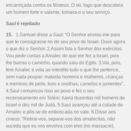
encarniçada contra os filisteus. O rei, logo que descobria
um homem forte e valente, tomava-o a seu serviço.
Saul é rejeitado
15.
1.Samuel disse a Saul: “O Senhor enviou-me para
que te consagrasse rei de seu povo de Israel. Ouve agora
o que diz o Senhor. 2.Assim fala o Senhor dos exércitos:
Vou pedir contas a Amalec do que ele fez a Israel, pois
lhe barrou o caminho, quando saiu do Egito. 3.Vai, pois,
fere Amalec e vota ao interdito tudo o que lhe pertence,
sem nada poupar: matarás homens e mulheres, crianças
e meninos de peito, bois e ovelhas, camelos e jumentos”.
4.Saul comunicou isso ao povo e fez o seu
recenseamento em Telém: havia duzentos mil homens de
Israel e dez mil de Judá. 5.Saul avançou até a cidade de
Amalec e pôs-se de emboscada no vale. 6.Disse aos
cineus: “Retirai-vos, separai-vos dos amale­citas, não
suceda que eu vos envolva com eles (no massacre),