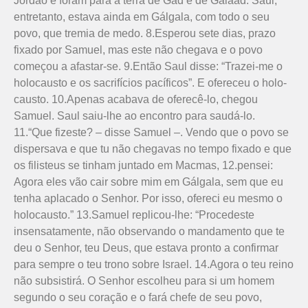
Jordão e foram para a terra de Gad e de Galaad. Saul,
entretanto, estava ainda em Gálgala, com todo o seu
povo, que tremia de medo. 8.Esperou sete dias, prazo
fixado por Samuel, mas este não chegava e o povo
começou a afastar-se. 9.Então Saul disse: “Trazei-me o
holocausto e os sacrifícios pacíficos”. E ofereceu o holo­
causto. 10.Apenas acabava de oferecê-lo, chegou
Samuel. Saul saiu-lhe ao encontro para saudá-lo.
11.“Que fizeste? – disse Samuel –. Vendo que o povo se
dispersava e que tu não chegavas no tempo fixado e que
os filisteus se tinham juntado em Macmas, 12.pensei:
Agora eles vão cair sobre mim em Gálgala, sem que eu
tenha aplacado o Senhor. Por isso, ofereci eu mesmo o
holocausto.” 13.Samuel replicou-lhe: “Procedeste
insensatamente, não observando o mandamento que te
deu o Senhor, teu Deus, que estava pronto a confirmar
para sempre o teu trono sobre Israel. 14.Agora o teu reino
não subsistirá. O Senhor escolheu para si um homem
segundo o seu coração e o fará chefe de seu povo,