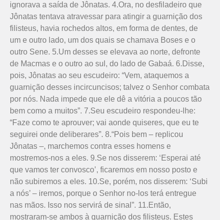
ignorava a saída de Jônatas. 4.Ora, no desfiladeiro que
Jônatas tentava atravessar para atingir a guarnição dos
filisteus, havia rochedos altos, em forma de dentes, de
um e outro lado, um dos quais se chamava Boses e o
outro Sene. 5.Um desses se elevava ao norte, defronte
de Macmas e o outro ao sul, do lado de Gabaá. 6.Disse,
pois, Jônatas ao seu escudeiro: “Vem, ataquemos a
guarnição desses incircuncisos; talvez o Senhor combata
por nós. Nada impede que ele dê a vitória a poucos tão
bem como a muitos”. 7.Seu escudeiro respondeu-lhe:
“Faze como te aprouver; vai aonde quiseres, que eu te
seguirei onde deliberares”. 8.“Pois bem – replicou
Jônatas –, marchemos contra esses homens e
mostremos-nos a eles. 9.Se nos disserem: ‘Esperai até
que vamos ter convosco’, ficaremos em nosso posto e
não subiremos a eles. 10.Se, porém, nos disserem: ‘Subi
a nós’ – iremos, porque o Senhor no-los terá entregue
nas mãos. Isso nos servirá de sinal”. 11.Então,
mostraram-se ambos à guarnição dos filisteus. Estes