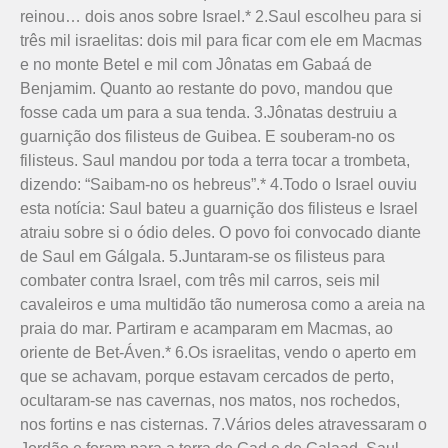
reinou… dois anos sobre Israel.* 2.Saul escolheu para si
três mil israelitas: dois mil para ficar com ele em Macmas
e no monte Betel e mil com Jônatas em Gabaá de
Benjamim. Quanto ao restante do povo, mandou que
fosse cada um para a sua tenda. 3.Jônatas destruiu a
guarnição dos filisteus de Guibea. E souberam-no os
filisteus. Saul mandou por toda a terra tocar a trombeta,
dizendo: “Saibam-no os hebreus”.* 4.Todo o Israel ouviu
esta notícia: Saul bateu a guarnição dos filisteus e Israel
atraiu sobre si o ódio deles. O povo foi convocado diante
de Saul em Gálgala. 5.Juntaram-se os filisteus para
combater contra Israel, com três mil carros, seis mil
cavaleiros e uma multidão tão numerosa como a areia na
praia do mar. Partiram e acamparam em Macmas, ao
oriente de Bet-Áven.* 6.Os israelitas, vendo o aperto em
que se achavam, porque estavam cercados de perto,
ocultaram-se nas cavernas, nos matos, nos rochedos,
nos fortins e nas cisternas. 7.Vários deles atravessaram o