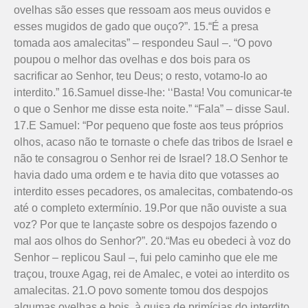
ovelhas são esses que ressoam aos meus ouvidos e
esses mugidos de gado que ouço?”. 15.“É a presa
tomada aos amalecitas” – respondeu Saul –. “O povo
poupou o melhor das ovelhas e dos bois para os
sacrificar ao Senhor, teu Deus; o resto, votamo-lo ao
interdito.” 16.Samuel disse-lhe: ‘‘Basta! Vou comunicar-te
o que o Senhor me disse esta noite.” “Fala” – disse Saul.
17.E Samuel: “Por pequeno que foste aos teus próprios
olhos, acaso não te tornaste o chefe das tribos de Israel e
não te consagrou o Senhor rei de Israel? 18.O Senhor te
havia dado uma ordem e te havia dito que votasses ao
interdito esses pecadores, os amalecitas, combatendo-os
até o completo extermínio. 19.Por que não ouviste a sua
voz? Por que te lançaste sobre os despojos fazendo o
mal aos olhos do Senhor?”. 20.“Mas eu obedeci à voz do
Senhor – replicou Saul –, fui pelo caminho que ele me
traçou, trouxe Agag, rei de Amalec, e votei ao interdito os
amalecitas. 21.O povo somente tomou dos despojos
algumas ovelhas e bois, à guisa de primícias do interdito,