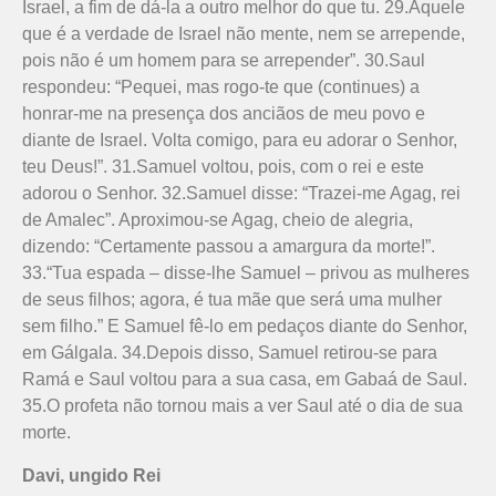
Israel, a fim de dá-la a outro melhor do que tu. 29.Aquele
que é a verdade de Israel não mente, nem se arrepende,
pois não é um homem para se arrepender”. 30.Saul
respondeu: “Pequei, mas rogo-te que (continues) a
honrar-me na presença dos anciãos de meu povo e
diante de Israel. Volta comigo, para eu adorar o Senhor,
teu Deus!”. 31.Samuel voltou, pois, com o rei e este
adorou o Senhor. 32.Samuel disse: “Trazei-me Agag, rei
de Amalec”. Aproximou-se Agag, cheio de alegria,
dizendo: “Certamente passou a amargura da morte!”.
33.“Tua espada – disse-lhe Samuel – privou as mulheres
de seus filhos; agora, é tua mãe que será uma mulher
sem filho.” E Samuel fê-lo em pedaços diante do Senhor,
em Gálgala. 34.Depois disso, Samuel retirou-se para
Ramá e Saul voltou para a sua casa, em Gabaá de Saul.
35.O profeta não tornou mais a ver Saul até o dia de sua
morte.
Davi, ungido Rei