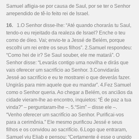
Samuel afligia-se por causa de Saul, por se ter o Senhor
arrependido de tê-lo feito rei de Israel.
16.
1.O Senhor disse-lhe: “Até quando chorarás tu Saul,
tendo-o eu rejeitado da realeza de Israel? Enche o teu
corno de óleo. Vai; envio-te a Jessé de Be­lém, porque
escolhi um rei entre os seus filhos”. 2.Samuel respondeu:
“Como hei de ir? Se Saul souber, ele me matará”. O
Senhor disse: “Levarás contigo uma novilha e dirás que
vais oferecer um sacrifício ao Senhor. 3.Convidarás
Jessé ao sacrifício e eu te mostrarei o que deverás fazer.
Ungirás para mim aquele que eu mandar”. 4.Fez Samuel
como o Senhor queria. Ao chegar a Belém, os anciãos da
cidade vieram-lhe ao encontro, inquietos: “É de paz a tua
vinda?” – perguntaram-lhe –. 5.“Sim” – disse ele –.
“Venho oferecer um sacrifício ao Senhor. Purificai-vos
para a cerimônia.” Ele mesmo purificou Jessé e seus
filhos e os convidou ao sacrifício. 6.Logo que entraram,
Samuel viu Eliab e pensou: “Certamente é esse o ungido