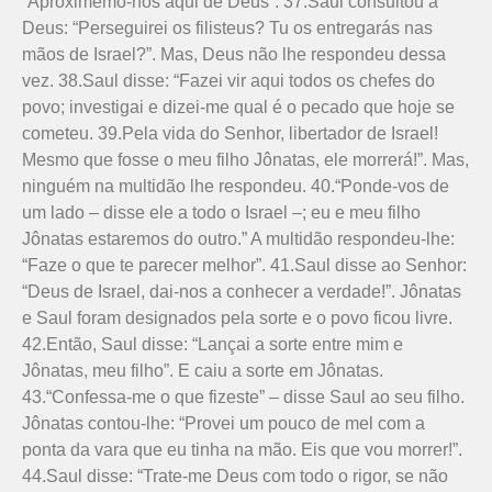
“Aproximemo-nos aqui de Deus”. 37.Saul consultou a
Deus: “Perseguirei os filisteus? Tu os entregarás nas
mãos de Israel?”. Mas, Deus não lhe respondeu dessa
vez. 38.Saul disse: “Fazei vir aqui todos os chefes do
povo; investigai e dizei-me qual é o pecado que hoje se
cometeu. 39.Pela vida do Senhor, libertador de Israel!
Mesmo que fosse o meu filho Jônatas, ele morrerá!”. Mas,
ninguém na multidão lhe respondeu. 40.“Ponde-vos de
um lado – disse ele a todo o Israel –; eu e meu filho
Jônatas estaremos do outro.” A multidão respondeu-lhe:
“Faze o que te parecer melhor”. 41.Saul disse ao Senhor:
“Deus de Israel, dai-nos a conhecer a verdade!”. Jônatas
e Saul foram designados pela sorte e o povo ficou livre.
42.Então, Saul disse: “Lançai a sorte entre mim e
Jônatas, meu filho”. E caiu a sorte em Jônatas.
43.“Confessa-me o que fizeste” – disse Saul ao seu filho.
Jônatas contou-lhe: “Provei um pouco de mel com a
ponta da vara que eu tinha na mão. Eis que vou morrer!”.
44.Saul disse: “Trate-me Deus com todo o rigor, se não