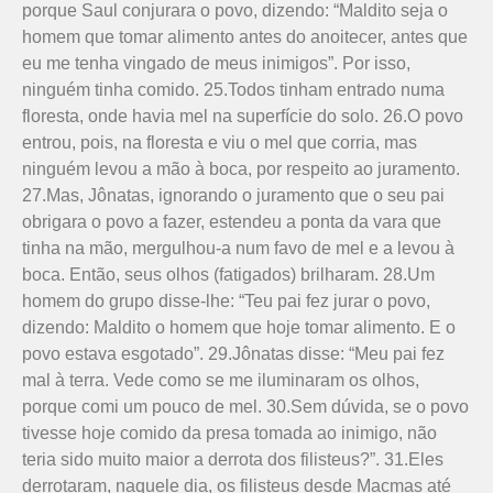
porque Saul conjurara o povo, dizendo: “Maldito seja o
homem que tomar alimento antes do anoitecer, antes que
eu me tenha vingado de meus inimigos”. Por isso,
ninguém tinha comido. 25.Todos tinham entrado numa
floresta, onde havia mel na superfície do solo. 26.O povo
entrou, pois, na floresta e viu o mel que corria, mas
ninguém levou a mão à boca, por respeito ao juramento.
27.Mas, Jônatas, ignorando o juramento que o seu pai
obrigara o povo a fazer, estendeu a ponta da vara que
tinha na mão, mergulhou-a num favo de mel e a levou à
boca. Então, seus olhos (fatigados) brilharam. 28.Um
homem do grupo disse-lhe: “Teu pai fez jurar o povo,
dizendo: Maldito o homem que hoje tomar alimento. E o
povo estava esgotado”. 29.Jônatas disse: “Meu pai fez
mal à terra. Vede como se me iluminaram os olhos,
porque comi um pouco de mel. 30.Sem dúvida, se o povo
tivesse hoje comido da presa tomada ao inimigo, não
teria sido muito maior a derrota dos filisteus?”. 31.Eles
derrotaram, naquele dia, os filis­teus desde Macmas até