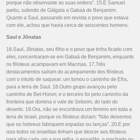
porque não observaste as suas ordens”. 15.E Samuel
partiu, subindo de Gálgala a Gabaá de Ben­jamim.
Quanto a Saul, passando em revista o povo que estava
com ele, achou que havia cerca de seiscentos homens.
Saul e Jônatas
16.Saul, Jônatas, seu filho e o povo que tinha ficado com
eles, concentraram-se em Gabaá de Benjamim, enquanto
os filisteus acampavam em Macmas. 17.Três
destacamentos saíram do acampamento dos filisteus
com o intuito de saquear: um tomou o caminho de Efra,
para a terra de Saul. 18.Outro grupo avançou pelo
caminho de Bet-Horon; e o terceiro foi pelo caminho da
fronteira que domina o vale de Seboim, do lado do
deserto. 19.Ora, não se encontrava um ferreiro em toda a
terra de Israel, porque os filisteus diziam: “Não deixemos
que os hebreus fabriquem espadas ou lanças”. 20.E por
isso todos os israelitas tinham que descer aos filisteus
para afiar cada um a sua relha, o enxadão, o machado ou