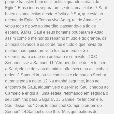
porque tratastes bem os israelitas quando saíram do
Egito”. E os cineus separaram-se dos amalecitas. 7.Saul
bateu os amalecitas desde Hévila até Sur, que está ao
oriente do Egito. 8.Tomou vivo Agag, rei de Amalec, e
votou todo o povo ao interdito, passando-o a fio de
espada. 9.Mas, Saul e seus homens pouparam a Agag
assim como o melhor do rebanho miúdo e do grande, os
animais cevados e os cordeiros e tudo o que havia de
melhor; não quiseram votá-los ao interdito. Só
exterminaram o que era ordinário e sem valor. 10.O
Senhor disse a Samuel: 11.“Arrependo-me de ter feito rei
a Saul; ele se desviou de mim e não executou as minhas
ordens”. Samuel irritou-se com isso e clamou ao Senhor
durante toda a noite. 12.Na manhã seguinte, indo ao
encontro de Saul, alguém veio dizer-lhe: “Saul chegou ao
Carmelo e erigiu ali uma estela, retomando em seguida o
seu caminho para Gálgala”. 13.Samuel foi ter com ele.
Saul disse-lhe: “Deus te abençoe! Cumpri a ordem do
Senhor”. 14.Samuel disse-lhe: “Mas que balidos de