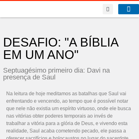
A Co
O que f
DESAFIO: "A BÍBLIA
EM UM ANO"
Septuagésimo primeiro dia: Davi na
presença de Saul
Na leitura de hoje meditamos as batalhas que Saul vai
enfrentando e vencendo, ao tempo que é possível notar
que nele não existia um espírito virtuoso, onde ele busca
nas vitórias obter poderes temporais ao invés de
trabalhar a vitória para a glória de Deus, e vivendo esta
realidade, Saul acaba cometendo pecado, ele passa a
oferecer sacrifícios e holocaustos no lugar do sacerdote.