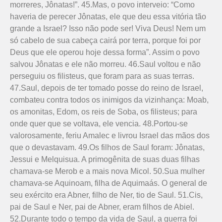
morreres, Jônatas!”. 45.Mas, o povo interveio: “Como
haveria de perecer Jônatas, ele que deu essa vitória tão
grande a Israel? Isso não pode ser! Viva Deus! Nem um
só cabelo de sua cabeça cairá por terra, porque foi por
Deus que ele operou hoje dessa forma”. Assim o povo
salvou Jônatas e ele não morreu. 46.Saul voltou e não
perseguiu os filisteus, que foram para as suas terras.
47.Saul, depois de ter tomado posse do reino de Israel,
combateu contra todos os inimigos da vizinhança: Moab,
os amonitas, Edom, os reis de Soba, os filisteus; para
onde quer que se voltava, ele vencia. 48.Portou-se
valorosamente, feriu Amalec e livrou Israel das mãos dos
que o devastavam. 49.Os filhos de Saul foram: Jônatas,
Jessui e Melquisua. A primogênita de suas duas filhas
chamava-se Merob e a mais nova Micol. 50.Sua mulher
chamava-se Aquinoam, filha de Aquimaás. O general de
seu exército era Abner, filho de Ner, tio de Saul. 51.Cis,
pai de Saul e Ner, pai de Abner, eram filhos de Abiel.
52.Durante todo o tempo da vida de Saul, a guerra foi