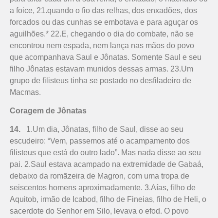
a foice, 21.quando o fio das relhas, dos enxadões, dos
forcados ou das cunhas se embotava e para aguçar os
aguilhões.* 22.E, chegando o dia do combate, não se
encontrou nem espada, nem lança nas mãos do povo
que acompanhava Saul e Jônatas. Somente Saul e seu
filho Jônatas estavam munidos dessas armas. 23.Um
grupo de filisteus tinha se postado no desfiladeiro de
Macmas.
Coragem de Jônatas
14.
1.Um dia, Jônatas, filho de Saul, disse ao seu
escudeiro: “Vem, passemos até o acampamento dos
filisteus que está do outro lado”. Mas nada disse ao seu
pai. 2.Saul estava acampado na extremidade de Gabaá,
debaixo da romãzeira de Magron, com uma tropa de
seiscentos homens aproximadamente. 3.Aías, filho de
Aquitob, irmão de Icabod, filho de Fineias, filho de Heli, o
sacerdote do Senhor em Silo, levava o efod. O povo