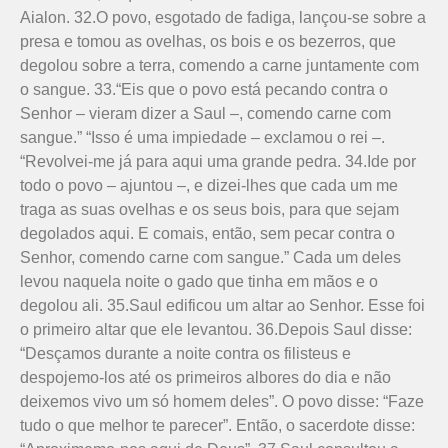
Aialon. 32.O povo, esgotado de fadiga, lançou-se sobre a
presa e tomou as ovelhas, os bois e os bezerros, que
degolou sobre a terra, comendo a carne juntamente com
o sangue. 33.“Eis que o povo está pecando contra o
Senhor – vieram dizer a Saul –, comendo carne com
sangue.” “Isso é uma impiedade – exclamou o rei –.
“Revolvei-me já para aqui uma grande pedra. 34.Ide por
todo o povo – ajuntou –, e dizei-lhes que cada um me
traga as suas ovelhas e os seus bois, para que sejam
degolados aqui. E comais, então, sem pecar contra o
Senhor, comendo carne com sangue.” Cada um deles
levou naquela noite o gado que tinha em mãos e o
degolou ali. 35.Saul edificou um altar ao Senhor. Esse foi
o primeiro altar que ele levantou. 36.Depois Saul disse:
“Desçamos durante a noite contra os filisteus e
despojemo-los até os primeiros albores do dia e não
deixemos vivo um só homem deles”. O povo disse: “Faze
tudo o que melhor te parecer”. Então, o sacerdote disse: