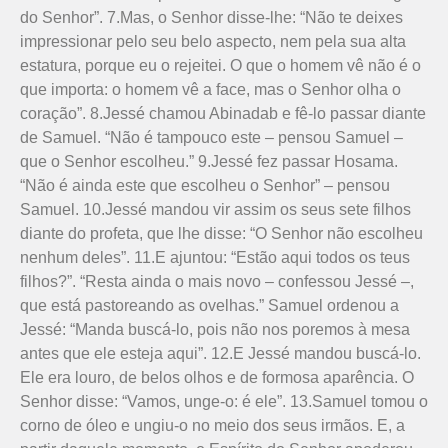
do Senhor”. 7.Mas, o Senhor disse-lhe: “Não te deixes
impressionar pelo seu belo aspecto, nem pela sua alta
estatura, porque eu o rejeitei. O que o homem vê não é o
que importa: o homem vê a face, mas o Senhor olha o
coração”. 8.Jessé chamou Abinadab e fê-lo passar diante
de Samuel. “Não é tampouco este – pensou Samuel –
que o Senhor escolheu.” 9.Jessé fez passar Hosama.
“Não é ainda este que escolheu o Senhor” – pensou
Samuel. 10.Jessé mandou vir assim os seus sete filhos
diante do profeta, que lhe disse: “O Senhor não escolheu
nenhum deles”. 11.E ajuntou: “Estão aqui todos os teus
filhos?”. “Resta ainda o mais novo – confessou Jessé –,
que está pastoreando as ovelhas.” Samuel ordenou a
Jessé: “Manda buscá-lo, pois não nos poremos à mesa
antes que ele esteja aqui”. 12.E Jessé mandou buscá-lo.
Ele era louro, de belos olhos e de formosa aparência. O
Senhor disse: “Vamos, unge-o: é ele”. 13.Samuel tomou o
corno de óleo e ungiu-o no meio dos seus irmãos. E, a