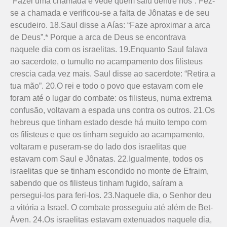
“Fazei uma chamada e vede quem saiu dentre nós”. Fez-
se a chamada e verificou-se a falta de Jônatas e de seu
escudeiro. 18.Saul disse a Aías: “Faze aproximar a arca
de Deus”.* Porque a arca de Deus se encontrava
naquele dia com os israelitas. 19.Enquanto Saul falava
ao sacerdote, o tumulto no acampamento dos filisteus
crescia cada vez mais. Saul disse ao sacerdote: “Retira a
tua mão”. 20.O rei e todo o povo que estavam com ele
foram até o lugar do combate: os filisteus, numa extrema
confusão, voltavam a espada uns contra os outros. 21.Os
hebreus que tinham estado desde há muito tempo com
os filisteus e que os tinham seguido ao acampamento,
voltaram e puseram-se do lado dos israelitas que
estavam com Saul e Jônatas. 22.Igualmente, todos os
israelitas que se tinham escondido no monte de Efraim,
sabendo que os filisteus tinham fugido, saíram a
persegui-los para feri-los. 23.Naquele dia, o Senhor deu
a vitória a Israel. O combate prosseguiu até além de Bet-
Áven. 24.Os israelitas estavam extenuados naquele dia,