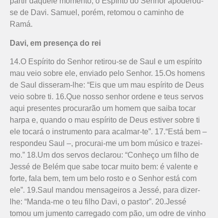
partir daquele momento, o Espírito do Senhor apoderou-
se de Davi. Samuel, porém, retomou o caminho de
Ramá.
Davi, em presença do rei
14.O Espírito do Senhor retirou-se de Saul e um espírito
mau veio sobre ele, enviado pelo Senhor. 15.Os homens
de Saul disseram-lhe: “Eis que um mau espírito de Deus
veio sobre ti. 16.Que nosso senhor ordene e teus servos
aqui presentes procurarão um homem que saiba tocar
harpa e, quando o mau espírito de Deus estiver sobre ti
ele tocará o instrumento para acalmar-te”. 17.“Está bem –
respondeu Saul –, procurai-me um bom músico e trazei-
mo.” 18.Um dos servos declarou: “Conheço um filho de
Jessé de Belém que sabe tocar muito bem: é valente e
forte, fala bem, tem um belo rosto e o Senhor está com
ele”. 19.Saul mandou mensageiros a Jessé, para dizer-
lhe: “Manda-me o teu filho Davi, o pastor”. 20.Jessé
tomou um jumento carregado com pão, um odre de vinho