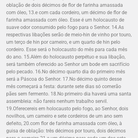
oblação de dois décimos de flor de farinha amassada
com óleo, 13.e com cada cordeiro, um décimo de flor de
farinha amassada com óleo. Esse é um holocausto de
suave odor consumido pelo fogo para o Senhor. 14.As
respectivas libações serão de meio-hin de vinho por touro,
um terço de hin por carneiro, e um quarto de hin pelo
cordeiro. Esse será o holocausto do mês para cada mês
do ano. 15.Além do holocausto perpétuo e sua liba­ção,
será também oferecido ao Senhor um bode em sacrifício
pelo pecado. 16.No décimo quarto dia do primeiro mês
será a Páscoa do Senhor. 17.No décimo quinto desse
mês começará a festa: durante sete dias só comerão
pães sem fermento. 18.No primeiro dia haverá uma santa
assembleia: não fareis nenhum trabalho servil.
19.Oferecereis em holocaus­to pelo fogo, ao Senhor, dois
novilhos, um carneiro e sete cordeiros de um ano sem
defeito, 20.com flor de farinha amassada com óleo, à
guisa de oblação: três décimos por touro, dois décimos