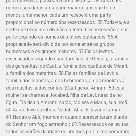
para que eles a possuam como herança. 54.Aos mais
numerosos darás uma parte maior, e aos que forem
menos, uma menor; cada um receberá uma parte
proporcional ao número dos recenseados. 55.Todavia, é a
sorte que decidirá a divisão da terra. Eles receberão a sua
parte segundo os nomes das tribos patriarcais. 56.A
propriedade será dividida por sorte entre os grupos
numerosos e os grupos menores. 57.Eis os levitas
recenseados segundo suas famílias: de Gérson, a família
dos gersonitas; de Caat, a família dos caatitas; de Merari,
a família dos meraritas. 58.Eis as famílias de Levi: a
família dos lobnitas, a dos hebronitas, a dos moolitas, a
dos musitas, a dos coritas. (Caat gerou Amram, 59.cuja
mulher se chamava Jocabed, filha de Levi, nascida no
Egito. Ela deu a Amram: Aarão, Moisés e Maria, sua irmã.
60.Aarão teve os filhos: Nadab, Abiú, Eleazar e Itamar.
61.Nadab e Abiú morreram quando apresentaram diante
do Senhor um fogo estranho.) 62.Recenseados os levitas,
todos os varões da idade de um mês para cima somaram