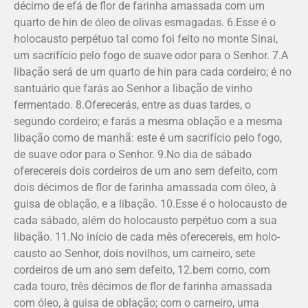
décimo de efá de flor de farinha amassada com um
quarto de hin de óleo de olivas esma­ga­das. 6.Esse é o
holocausto perpétuo tal como foi feito no monte Sinai,
um sacrifício pelo fogo de suave odor para o Senhor. 7.A
libação será de um quarto de hin para cada cordeiro; é no
santuário que farás ao Senhor a libação de vinho
fermentado. 8.Oferecerás, entre as duas tardes, o
segundo cordeiro; e farás a mesma oblação e a mesma
libação como de manhã: este é um sacrifício pelo fogo,
de suave odor para o Senhor. 9.No dia de sábado
oferecereis dois cor­deiros de um ano sem defeito, com
dois décimos de flor de farinha amassada com óleo, à
guisa de oblação, e a libação. 10.Esse é o holocausto de
cada sábado, além do holocausto perpétuo com a sua
libação. 11.No início de cada mês oferecereis, em holo­
causto ao Senhor, dois novilhos, um carneiro, sete
cordeiros de um ano sem defeito, 12.bem como, com
cada touro, três décimos de flor de farinha amassada
com óleo, à guisa de oblação; com o carneiro, uma