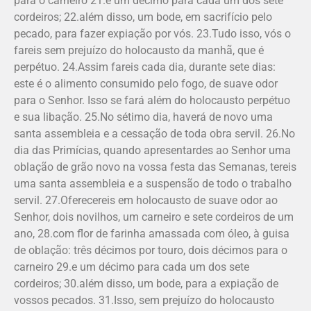
para o carneiro 21.e um décimo para cada um dos sete
cordeiros; 22.além disso, um bode, em sacrifício pelo
pecado, para fazer expiação por vós. 23.Tudo isso, vós o
fareis sem prejuízo do holocausto da manhã, que é
perpétuo. 24.Assim fareis cada dia, durante sete dias:
este é o alimento consumido pelo fogo, de suave odor
para o Senhor. Isso se fará além do holocausto perpétuo
e sua libação. 25.No sétimo dia, haverá de novo uma
santa assembleia e a cessação de toda obra servil. 26.No
dia das Primícias, quando apre­sentardes ao Senhor uma
oblação de grão novo na vossa festa das Semanas, tereis
uma santa assembleia e a suspensão de todo o trabalho
servil. 27.Oferece­reis em holocausto de suave odor ao
Senhor, dois novilhos, um carneiro e sete cordeiros de um
ano, 28.com flor de farinha amassada com óleo, à guisa
de oblação: três décimos por touro, dois décimos para o
carneiro 29.e um décimo para cada um dos sete
cordeiros; 30.além disso, um bode, para a expiação de
vossos pecados. 31.Isso, sem prejuí­zo do holocausto