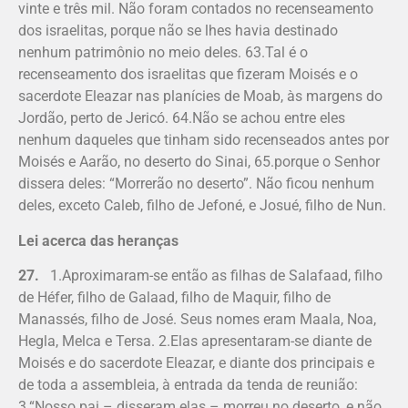
vinte e três mil. Não foram contados no recenseamento
dos is­raelitas, porque não se lhes havia destinado
nenhum patrimônio no meio deles. 63.Tal é o
recenseamento dos israe­litas que fizeram Moisés e o
sacerdote Eleazar nas planícies de Moab, às margens do
Jordão, perto de Jericó. 64.Não se achou entre eles
nenhum daqueles que tinham sido recenseados antes por
Moi­sés e Aarão, no deserto do Sinai, 65.porque o Senhor
dissera deles: “Morrerão no deserto”. Não ficou nenhum
deles, exceto Caleb, filho de Jefoné, e Josué, filho de Nun.
Lei acerca das heranças
27.
1.Aproximaram-se então as filhas de Salafaad, filho
de Héfer, filho de Galaad, filho de Maquir, filho de
Manassés, filho de José. Seus nomes eram Maala, Noa,
Hegla, Melca e Tersa. 2.Elas apresentaram-se diante de
Moisés e do sacerdote Eleazar, e diante dos principais e
de toda a assembleia, à entrada da tenda de reunião:
3.“Nosso pai – disseram elas – morreu no deserto, e não