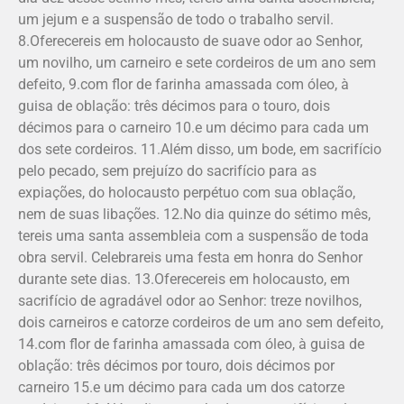
um jejum e a suspensão de todo o trabalho servil.
8.Ofere­cereis em holocausto de suave odor ao Senhor,
um novilho, um carneiro e sete cordeiros de um ano sem
defeito, 9.com flor de farinha amassada com óleo, à
guisa de oblação: três décimos para o touro, dois
décimos para o carneiro 10.e um décimo para cada um
dos sete cordeiros. 11.Além disso, um bode, em sacrifício
pelo pecado, sem prejuízo do sacrifício para as
expiações, do holocausto perpétuo com sua oblação,
nem de suas libações. 12.No dia quinze do sétimo mês,
tereis uma santa assembleia com a suspensão de toda
obra servil. Celebrareis uma festa em honra do Senhor
durante sete dias. 13.Oferecereis em holocausto, em
sacrifício de agradável odor ao Senhor: treze novilhos,
dois carneiros e catorze cordeiros de um ano sem defeito,
14.com flor de farinha amassada com óleo, à guisa de
oblação: três décimos por touro, dois décimos por
carneiro 15.e um décimo para cada um dos catorze