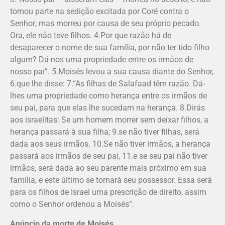
tomou parte na sedição excitada por Coré contra o
Senhor; mas morreu por causa de seu próprio pecado.
Ora, ele não teve filhos. 4.Por que razão há de
desaparecer o nome de sua família, por não ter tido filho
algum? Dá-nos uma propriedade entre os irmãos de
nosso pai”. 5.Moisés levou a sua causa diante do Senhor,
6.que lhe disse: 7.“As filhas de Salafaad têm razão. Dá-
lhes uma propriedade como herança entre os irmãos de
seu pai, para que elas lhe sucedam na herança. 8.Dirás
aos israelitas: Se um homem morrer sem deixar filhos, a
herança passará à sua filha; 9.se não tiver filhas, será
dada aos seus irmãos. 10.Se não tiver irmãos, a herança
passará aos irmãos de seu pai, 11.e se seu pai não tiver
irmãos, será dada ao seu parente mais próximo em sua
família, e este último se tornará seu possessor. Essa será
para os filhos de Israel uma prescrição de direito, assim
como o Senhor ordenou a Moisés”.
Anúncio da morte de Moisés