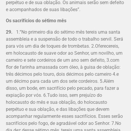
perpétuo e de sua oblação. Os animais serão sem defeito
e acompanhados de suas libações”.
Os sacrifícios do sétimo mês
29.
1.“No primeiro dia do sétimo mês tereis uma santa
assembleia e a suspensão de todo o trabalho servil. Será
para vós um dia de toques de trombetas. 2.Oferecereis,
em holocausto de suave odor ao Senhor, um novilho, um
carneiro e sete cordeiros de um ano sem defeito, 3.com
flor de farinha amassada com óleo, à guisa de oblação:
três décimos pelo touro, dois décimos pelo carneiro 4.e
um décimo para cada um dos sete cordeiros. 5.Além
disso, um bode, em sacrifício pelo pecado, para fazer a
expiação por vós. 6.Tudo isso, sem prejuízo do
holocausto do mês e sua oblação, do holocausto
perpétuo e sua oblação, e das libações que devem
acompanhar regularmente esses sacrifícios. Esses serão
sacrifícios pelo fogo, de agradável odor ao Senhor. 7.No
dia dez desse sétimo mês, tereis uma santa assembleia,