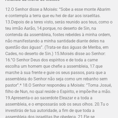
12.O Senhor disse a Moisés: “Sobe a esse monte Abarim
e contempla a terra que eu hei de dar aos israelitas.
13.Depois de a teres visto, serás reunido aos teus, como o
teu irmão Aarão, 14.porque, no deserto de Sin, na
contenda da assembleia, fostes rebeldes à minha ordem,
não manifestando a minha santidade diante deles na
questão das águas”. (Trata-se das águas de Meriba, em
Cades, no deserto de Sin.) 15.Moisés disse ao Senhor:
16.“O Senhor Deus dos espíritos e de toda a carne
escolha um homem que chefie a assembleia, 17.que
marche à sua frente e guie os seus passos, para que a
assembleia do Senhor não seja como um rebanho sem
pastor”.* 18.O Senhor respondeu a Moisés: “Toma Josué,
filho de Nun, no qual reside o Espírito, e impõe-lhe a mão.
19.Apresenta-o ao sacerdote Eleazar e a toda a
assembleia, e o empossarás sob os seus olhos. 20.Tu o
investirás de tua autoridade, a fim de que toda a
assembleia dos israe­litas lhe obedeça. 21.Ele se