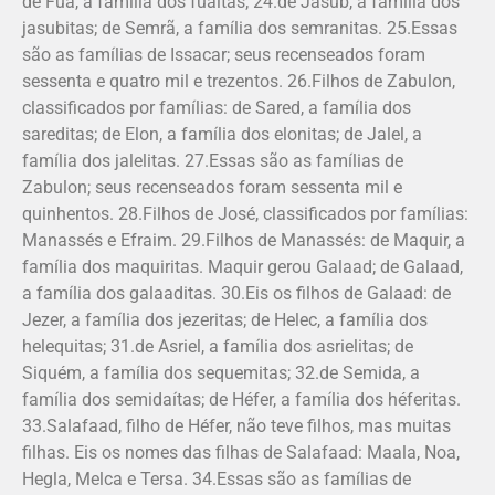
de Fua, a família dos fuaítas; 24.de Jasub, a família dos
jasubitas; de Semrã, a família dos semranitas. 25.Essas
são as famílias de Issacar; seus recenseados foram
sessenta e quatro mil e trezentos. 26.Filhos de Zabulon,
classificados por famílias: de Sared, a família dos
sareditas; de Elon, a família dos elonitas; de Jalel, a
família dos jalelitas. 27.Essas são as famílias de
Zabulon; seus recenseados foram sessenta mil e
quinhentos. 28.Filhos de José, classificados por famílias:
Manassés e Efraim. 29.Filhos de Manassés: de Maquir, a
família dos maquiritas. Maquir gerou Ga­laad; de Galaad,
a família dos galaaditas. 30.Eis os filhos de Galaad: de
Jezer, a família dos jezeritas; de Helec, a família dos
helequitas; 31.de Asriel, a família dos asrie­litas; de
Siquém, a família dos seque­mitas; 32.de Semida, a
família dos semidaí­tas; de Héfer, a família dos héferitas.
33.Sala­faad, filho de Héfer, não teve filhos, mas muitas
filhas. Eis os nomes das filhas de Salafaad: Maala, Noa,
Hegla, Melca e Tersa. 34.Essas são as famílias de