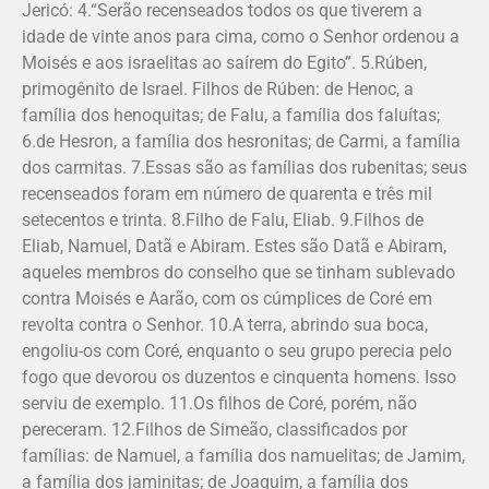
Jericó: 4.“Serão recenseados todos os que tiverem a
idade de vinte anos para cima, como o Senhor ordenou a
Moisés e aos israelitas ao saírem do Egito”. 5.Rúben,
primogênito de Israel. Filhos de Rúben: de Henoc, a
família dos heno­quitas; de Falu, a família dos faluítas;
6.de Hesron, a família dos hesronitas; de Carmi, a família
dos carmitas. 7.Essas são as famílias dos rubenitas; seus
recenseados foram em número de quarenta e três mil
setecentos e trinta. 8.Filho de Falu, Eliab. 9.Filhos de
Eliab, Namuel, Datã e Abiram. Estes são Datã e Abiram,
aqueles membros do conselho que se tinham sublevado
contra Moisés e Aarão, com os cúmplices de Coré em
revolta contra o Senhor. 10.A terra, abrindo sua boca,
engoliu-os com Coré, enquanto o seu grupo perecia pelo
fogo que devorou os duzentos e cinquenta homens. Isso
serviu de exemplo. 11.Os filhos de Coré, porém, não
pereceram. 12.Filhos de Simeão, classificados por
famílias: de Namuel, a família dos namue­litas; de Jamim,
a família dos jaminitas; de Joaquim, a família dos