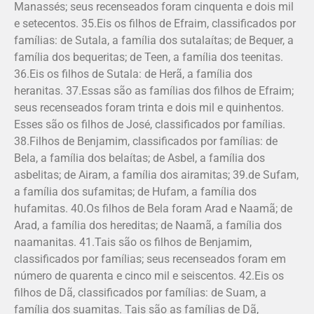
Manassés; seus recenseados foram cinquenta e dois mil
e setecentos. 35.Eis os filhos de Efraim, classificados por
famílias: de Sutala, a família dos sutalaítas; de Bequer, a
família dos beque­ritas; de Teen, a família dos teenitas.
36.Eis os filhos de Sutala: de Herã, a família dos
heranitas. 37.Essas são as famílias dos filhos de Efraim;
seus recenseados foram trinta e dois mil e quinhentos.
Esses são os filhos de José, classificados por famílias.
38.Filhos de Benjamim, classificados por famílias: de
Bela, a família dos belaí­tas; de Asbel, a família dos
asbelitas; de Airam, a família dos airamitas; 39.de Sufam,
a família dos sufamitas; de Hufam, a família dos
hufamitas. 40.Os filhos de Bela foram Arad e Naamã; de
Arad, a família dos hereditas; de Naamã, a família dos
naamanitas. 41.Tais são os filhos de Benja­mim,
classificados por famílias; seus recenseados foram em
número de quarenta e cinco mil e seiscentos. 42.Eis os
filhos de Dã, classificados por famílias: de Suam, a
família dos suami­tas. Tais são as famílias de Dã,