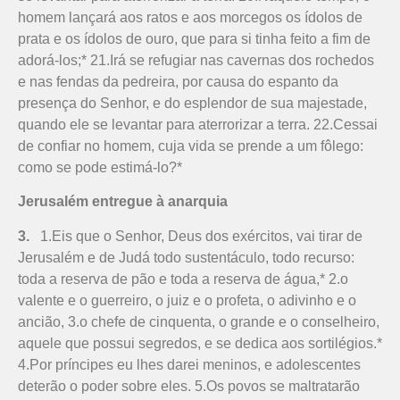
homem lançará aos ratos e aos morcegos os ídolos de
prata e os ídolos de ouro, que para si tinha feito a fim de
adorá-los;* 21.Irá se refugiar nas cavernas dos rochedos
e nas fendas da pedreira, por causa do espanto da
presença do Senhor, e do esplendor de sua majestade,
quando ele se levantar para aterrorizar a terra. 22.Cessai
de confiar no homem, cuja vida se prende a um fôlego:
como se pode estimá-lo?*
Jerusalém entregue à anarquia
3.
1.Eis que o Senhor, Deus dos exércitos, vai tirar de
Jerusalém e de Judá todo sustentáculo, todo recurso:
toda a reserva de pão e toda a reserva de água,* 2.o
valente e o guerreiro, o juiz e o profeta, o adivinho e o
ancião, 3.o chefe de cinquenta, o grande e o conselheiro,
aquele que possui segredos, e se dedica aos sortilégios.*
4.Por príncipes eu lhes darei meninos, e adolescentes
deterão o poder sobre eles. 5.Os povos se maltratarão