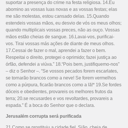
suportar a presença do crime na festa religiosa. 14.Eu
abomino as vossas luas novas e as vossas festas; elas
me são molestas, estou cansado delas. 15.Quando
estendeis vossas mãos, eu desvio de vós os meus olhos;
quando multiplicais vossas preces, não as ouço. Vossas
mãos estão cheias de sangue. 16.Lavai-vos, purificai-
vos. Tirai vossas más ações de diante de meus olhos.
17.Cessai de fazer o mal, aprendei a fazer o bem.
Respeitai o direito, protegei o oprimido; fazei justiça ao
órfão, defendei a viúva.” 18.“Pois bem, justifiquemo-nos”
– diz o Senhor –. “Se vossos pecados forem escarlates,
se tornarão brancos como a neve! Se forem vermelhos
como a púrpura, ficarão brancos como a lã!* 19.Se fordes
dóceis e obedientes, provareis os melhores frutos da
terra; 20.se recusardes e vos revoltardes, provareis a
espada.” É a boca do Senhor que o declara.
Jerusalém corrupta será purificada
21.Como se prostituiu a cidade fiel, Sião, cheia de