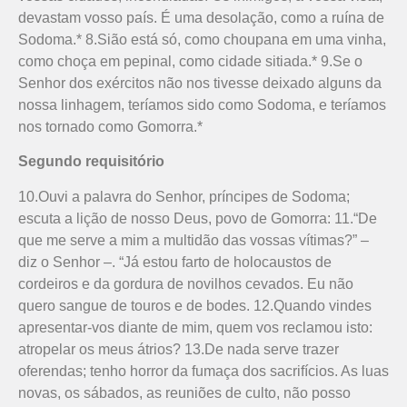
devastam vosso país. É uma desolação, como a ruína de
Sodoma.* 8.Sião está só, como choupana em uma vinha,
como choça em pepinal, como cidade sitiada.* 9.Se o
Senhor dos exércitos não nos tivesse deixado alguns da
nossa linhagem, teríamos sido como Sodoma, e teríamos
nos tornado como Gomorra.*
Segundo requisitório
10.Ouvi a palavra do Senhor, príncipes de Sodoma;
escuta a lição de nosso Deus, povo de Gomorra: 11.“De
que me serve a mim a multidão das vossas vítimas?” –
diz o Senhor –. “Já estou farto de holocaustos de
cordeiros e da gordura de novilhos cevados. Eu não
quero sangue de touros e de bodes. 12.Quando vindes
apresentar-vos diante de mim, quem vos reclamou isto:
atropelar os meus átrios? 13.De nada serve trazer
oferendas; tenho horror da fumaça dos sacrifícios. As luas
novas, os sábados, as reuniões de culto, não posso