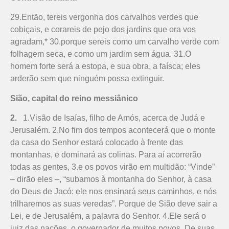
29.Então, tereis vergonha dos carvalhos verdes que
cobiçais, e corareis de pejo dos jardins que ora vos
agradam,* 30.porque sereis como um carvalho verde com
folhagem seca, e como um jardim sem água. 31.O
homem forte será a estopa, e sua obra, a faísca; eles
arderão sem que ninguém possa extinguir.
Sião, capital do reino messiânico
2.
1.Visão de Isaías, filho de Amós, acerca de Judá e
Jerusalém. 2.No fim dos tempos acontecerá que o monte
da casa do Senhor estará colocado à frente das
montanhas, e dominará as colinas. Para aí acorrerão
todas as gentes, 3.e os povos virão em multidão: “Vinde”
– dirão eles –, “subamos à montanha do Senhor, à casa
do Deus de Jacó: ele nos ensinará seus caminhos, e nós
trilharemos as suas veredas”. Porque de Sião deve sair a
Lei, e de Jerusalém, a palavra do Senhor. 4.Ele será o
juiz das nações, o governador de muitos povos. De suas