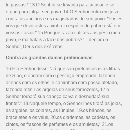
tu passas.* 13.O Senhor se levanta para acusar, e se
ergue para julgar seu povo. 14.O Senhor entra em juízo
contra os anciãos e os magistrados de seu povo. “Fostes
vós que devorastes a vinha, o espólio do pobre está em
vossas casas.* 15.Por que razão calcais aos pés o meu
povo, e maltratais a face dos pobres?” – declara o
Senhor, Deus dos exércitos.
Contra as grandes damas pretenciosas
16.E o Senhor disse: “Já que são pretensiosas as filhas
de Sião, e andam com o pescoço emproado, fazendo
acenos com os olhos, e caminham com passo afetado,
fazendo retinir as argolas de seus tornozelos, 17.o
Senhor tornará sua cabeça calva e desnudará sua
fronte”.* 18.Naquele tempo, o Senhor lhes tirará as joias,
as argolas, os colares, as lúnulas, 19.os brincos, os
braceletes e os véus, 20.os diademas, as cadeias, os
cintos, os frascos de perfumes e os amuletos,* 21.os