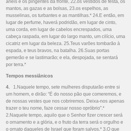
anéis e os pingentes da fronte, 22.os vestidos de festa, os
mantos, as gazas e as bolsas, 23.os espelhos, as
musselinas, os turbantes e as mantilhas.* 24.E então, em
lugar de perfume, haverá podridão, em lugar de cinto,
uma corda, em lugar de cabelos encrespados, uma
cabeça raspada, em lugar do largo manto, um cilício, uma
cicatriz em lugar da beleza. 25.Teus varões tombarão à
espada, e teus bravos, na batalha. 26.Suas portas
gemerão e se lastimarão; e ela, despojada, se sentará
por terra.*
Tempos messiânicos
4.
1.Naquele tempo, sete mulheres disputarão entre si
um homem, e dirão: “É do nosso pão que comeremos, e
de nossas vestes que nos cobriremos. Deixa-nos apenas
trazer o teu nome, faze cessar nosso opróbrio”.*
2.Naquele tempo, aquilo que o Senhor fizer crescer será
o ornamento e a glória, e o fruto da terra será o orgulho e
o ornato daqueles de Israel que foram salvos.* 3.O que