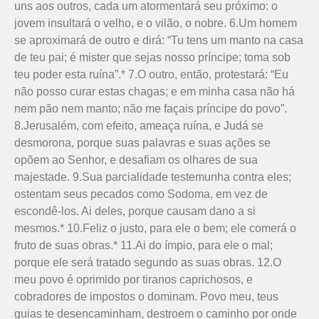
uns aos outros, cada um atormentará seu próximo: o
jovem insultará o velho, e o vilão, o nobre. 6.Um homem
se aproximará de outro e dirá: “Tu tens um manto na casa
de teu pai; é mister que sejas nosso príncipe; toma sob
teu poder esta ruína”.* 7.O outro, então, protestará: “Eu
não posso curar estas chagas; e em minha casa não há
nem pão nem manto; não me façais príncipe do povo”.
8.Jerusalém, com efeito, ameaça ruína, e Judá se
desmorona, porque suas palavras e suas ações se
opõem ao Senhor, e desafiam os olhares de sua
majestade. 9.Sua parcialidade testemunha contra eles;
ostentam seus pecados como Sodoma, em vez de
escondê-los. Ai deles, porque causam dano a si
mesmos.* 10.Feliz o justo, para ele o bem; ele comerá o
fruto de suas obras.* 11.Ai do ímpio, para ele o mal;
porque ele será tratado segundo as suas obras. 12.O
meu povo é oprimido por tiranos caprichosos, e
cobradores de impostos o dominam. Povo meu, teus
guias te desencaminham, destroem o caminho por onde