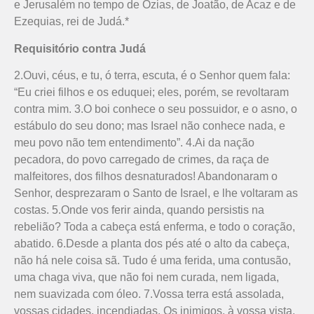
e Jerusalém no tempo de Ozias, de Joatão, de Acaz e de
Ezequias, rei de Judá.*
Requisitório contra Judá
2.Ouvi, céus, e tu, ó terra, escuta, é o Senhor quem fala:
“Eu criei filhos e os eduquei; eles, porém, se revoltaram
contra mim. 3.O boi conhece o seu possuidor, e o asno, o
estábulo do seu dono; mas Israel não conhece nada, e
meu povo não tem entendimento”. 4.Ai da nação
pecadora, do povo carregado de crimes, da raça de
malfeitores, dos filhos desnaturados! Abandonaram o
Senhor, desprezaram o Santo de Israel, e lhe voltaram as
costas. 5.Onde vos ferir ainda, quando persistis na
rebelião? Toda a cabeça está enferma, e todo o coração,
abatido. 6.Desde a planta dos pés até o alto da cabeça,
não há nele coisa sã. Tudo é uma ferida, uma contusão,
uma chaga viva, que não foi nem curada, nem ligada,
nem suavizada com óleo. 7.Vossa terra está assolada,
vossas cidades, incendiadas. Os inimigos, à vossa vista,