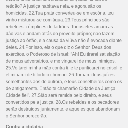
retidão? A justiça habitava nela, e agora são os
homicidas. 22.Tua prata converteu-se em escória, teu
vinho misturou-se com água. 23.Teus príncipes são
rebeldes, cúmplices de ladrões. Todos eles amam as
dádivas e andam atrás do proveito próprio; não fazem
justiça ao órfão, e a causa da viúva não é evocada diante
deles. 24.Por isso, eis o que diz o Senhor, Deus dos
exércitos, o Poderoso de Israel: “Ah! Eu tirarei satisfação
de meus adversários, e me vingarei de meus inimigos.
25.Voltarei minha mão contra ti, e te purificarei no crisol, e
eliminarei de ti todo o chumbo. 26.Tornarei teus juízes
semelhantes aos de outrora, e teus conselheiros como os
de antigamente. Então te chamarão Cidade da Justiça,
Cidade fiel”. 27.Sião será remida pelo direito, e seus
convertidos pela justiça. 28.Os rebeldes e os pecadores
serão destruídos juntamente, e aqueles que abandonam
o Senhor perecerão.
Contra a idolatria