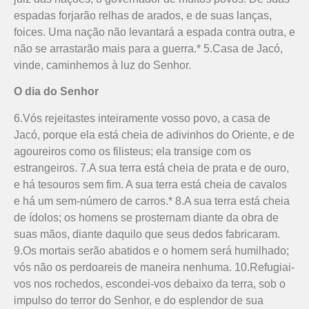
espadas forjarão relhas de arados, e de suas lanças,
foices. Uma nação não levantará a espada contra outra, e
não se arrastarão mais para a guerra.* 5.Casa de Jacó,
vinde, caminhemos à luz do Senhor.
O dia do Senhor
6.Vós rejeitastes inteiramente vosso povo, a casa de
Jacó, porque ela está cheia de adivinhos do Oriente, e de
agoureiros como os filisteus; ela transige com os
estrangeiros. 7.A sua terra está cheia de prata e de ouro,
e há tesouros sem fim. A sua terra está cheia de cavalos
e há um sem-número de carros.* 8.A sua terra está cheia
de ídolos; os homens se prosternam diante da obra de
suas mãos, diante daquilo que seus dedos fabricaram.
9.Os mortais serão abatidos e o homem será humilhado;
vós não os perdoareis de maneira nenhuma. 10.Refugiai-
vos nos rochedos, escondei-vos debaixo da terra, sob o
impulso do terror do Senhor, e do esplendor de sua