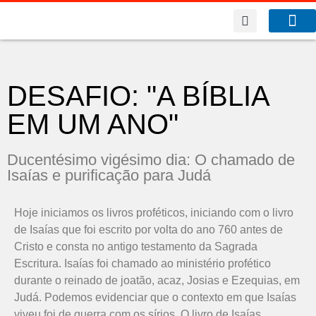
A Co
O que f
DESAFIO: "A BÍBLIA
EM UM ANO"
Ducentésimo vigésimo dia: O chamado de
Isaías e purificação para Judá
Hoje iniciamos os livros proféticos, iniciando com o livro
de Isaías que foi escrito por volta do ano 760 antes de
Cristo e consta no antigo testamento da Sagrada
Escritura. Isaías foi chamado ao ministério profético
durante o reinado de joatão, acaz, Josias e Ezequias, em
Judá. Podemos evidenciar que o contexto em que Isaías
viveu foi de guerra com os sírios. O livro de Isaías