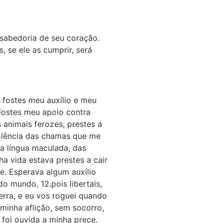
a sabedoria de seu coração.
, se ele as cumprir, será
e fostes meu auxílio e meu
 Fostes meu apoio contra
animais ferozes, prestes a
iolência das chamas que me
a língua maculada, das
ha vida estava prestes a cair
e. Esperava algum auxílio
o mundo, 12.pois libertais,
erra, e eu vos roguei quando
minha aflição, sem socorro,
 foi ouvida a minha prece,