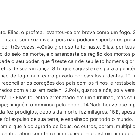
 Elias, o profeta, levantou-se em breve como um fogo. 2.
 irritado com sua inveja, pois não podiam suportar os pre
 por três vezes. 4.Quão glorioso te tornaste, Elias, por te
to do seio da morte, e o arrancaste da região dos mortos p
ldade o seu poder, que fizeste cair de seu leito homens glor
tos de sua vingança. 8.Tu que sagraste reis para a penitên
lhão de fogo, num carro puxado por cavalos ardentes. 10.T
econciliar os corações dos pais com os filhos, e restabele
ados com a tua amizade!* 12.Pois, quanto a nós, só vivemo
. 13.Elias foi então arrebatado em um turbilhão, mas se
cipe; ninguém o dominou pelo poder. 14.Nada houve que o 
a fez prodígios, depois da morte fez milagres. 16.E, apesa
e foi expulso de sua terra, e espalhado por todo o mundo. 
eram o que é do agrado de Deus; os outros, porém, multipl
 o centro; abriu com ferro um rochedo, e construiu um poço