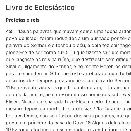
Livro do Eclesiástico
Profetas e reis
48.
1.Suas palavras queimavam como uma tocha ardente.
povo de Israel: foram reduzidos a um punhado por tê-lo
palavra do Senhor ele fechou o céu, e dele fez cair fogo
gloriar-se de ser como tu? 5.Tu que fizeste sair um mor
que lançaste os reis na ruína, que desfizeste sem dificu
Sinai o julgamento do Senhor, e no monte Horeb os decre
para te sucederem. 9.Tu que foste arrebatado num turbi
decretos dos tempos para amenizar a cólera do Senhor, r
11.Bem-aventurados os que te conheceram, e foram honr
depois da morte, nem mesmo nosso nome nos sobreviverá
Eliseu. Nunca em sua vida teve Eliseu medo de um prín
mesmo depois da morte, fez profecias.* 15.Durante a vid
fez penitência, não se afastou dos seus pecados, até qu
povo, um príncipe da casa de Davi. 18.Alguns deles fiz
19.Ezequias fortificou a sua cidade, trazendo água até