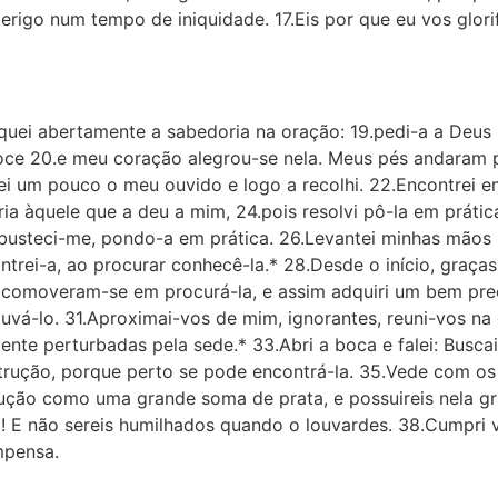
erigo num tempo de iniquidade. 17.Eis por que eu vos glorif
quei abertamente a sabedoria na oração: 19.pedi-a a Deus 
coce 20.e meu coração alegrou-se nela. Meus pés andaram 
uei um pouco o meu ouvido e logo a recolhi. 22.Encontrei
ória àquele que a deu a mim, 24.pois resolvi pô-la em práti
obusteci-me, pondo-a em prática. 26.Levantei minhas mãos p
ntrei-a, ao procurar conhecê-la.* 28.Desde o início, graças
s comoveram-se em procurá-la, e assim adquiri um bem pr
uvá-lo. 31.Aproximai-vos de mim, ignorantes, reuni-vos na
ente perturbadas pela sede.* 33.Abri a boca e falei: Busca
strução, porque perto se pode encontrá-la. 35.Vede com o
trução como uma grande soma de prata, e possuireis nela g
)! E não sereis humilhados quando o louvardes. 38.Cumpri 
mpensa.