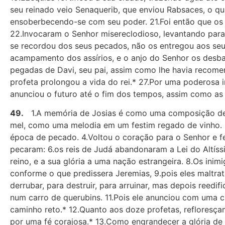
seu reinado veio Senaquerib, que enviou Rabsaces, o qu
ensoberbecendo-se com seu poder. 21.Foi então que os 
22.Invocaram o Senhor misereclodioso, levantando para 
se recordou dos seus pecados, não os entregou aos seus
acampamento dos assírios, e o anjo do Senhor os desba
pegadas de Davi, seu pai, assim como lhe havia recomend
profeta prolongou a vida do rei.* 27.Por uma poderosa 
anunciou o futuro até o fim dos tempos, assim como as
49.
1.A memória de Josias é como uma composição de 
mel, como uma melodia em um festim regado de vinho. 3
época de pecado. 4.Voltou o coração para o Senhor e f
pecaram: 6.os reis de Judá abandonaram a Lei do Altíss
reino, e a sua glória a uma nação estrangeira. 8.Os ini
conforme o que predissera Jeremias, 9.pois eles maltra
derrubar, para destruir, para arruinar, mas depois reedi
num carro de querubins. 11.Pois ele anunciou com uma 
caminho reto.* 12.Quanto aos doze profetas, refloresça
por uma fé corajosa.* 13.Como engrandecer a glória de