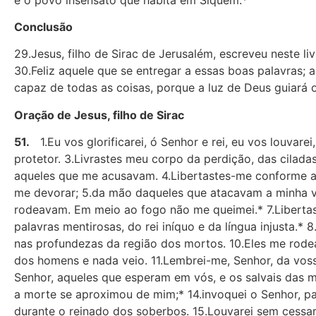
Conclusão
29.Jesus, filho de Sirac de Jerusalém, escreveu neste l
30.Feliz aquele que se entregar a essas boas palavras; a
capaz de todas as coisas, porque a luz de Deus guiará 
Oração de Jesus, filho de Sirac
51.
1.Eu vos glorificarei, ó Senhor e rei, eu vos louvare
protetor. 3.Livrastes meu corpo da perdição, das ciladas
aqueles que me acusavam. 4.Libertastes-me conforme a 
me devorar; 5.da mão daqueles que atacavam a minha vi
rodeavam. Em meio ao fogo não me queimei.* 7.Liberta
palavras mentirosas, do rei iníquo e da língua injusta.*
nas profundezas da região dos mortos. 10.Eles me rodea
dos homens e nada veio. 11.Lembrei-me, Senhor, da vossa
Senhor, aqueles que esperam em vós, e os salvais das m
a morte se aproximou de mim;* 14.invoquei o Senhor, p
durante o reinado dos soberbos. 15.Louvarei sem cessar