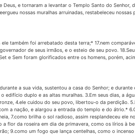
e Deus, e tornaram a levantar o Templo Santo do Senhor, d
eergueu nossas muralhas arruinadas, restabeleceu nossas p
le também foi arrebatado desta terra;* 17.nem comparável
o governador de seus irmãos, e o esteio de seu povo. 18.S
Set e Sem foram glorificados entre os homens, porém, aci
urante a sua vida, sustentou a casa do Senhor; e durante o
 o edifício duplo e as altas muralhas. 3.Em seus dias, a águ
nze, 4.ele cuidou do seu povo, libertou-o da perdição. 5
om a nação, e alargou a entrada do templo e do átrio.* 6.C
heia, 7.como brilha o sol radioso, assim resplandeceu ele n
a flor da roseira em dia de primavera, como os lírios à b
rão; 9.como um fogo que lança centelhas, como o incenso