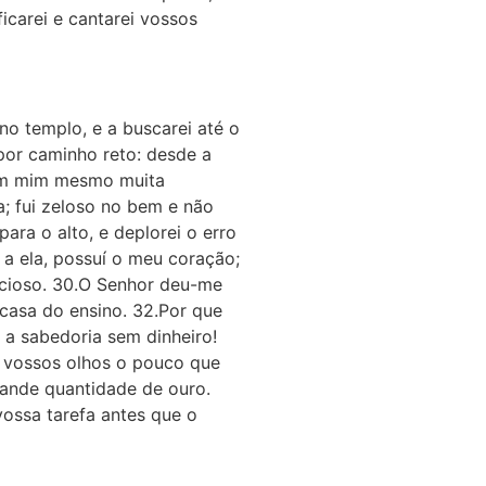
icarei e cantarei vossos
no templo, e a buscarei até o
por caminho reto: desde a
 em mim mesmo muita
ca; fui zeloso no bem e não
ara o alto, e deplorei o erro
 a ela, possuí o meu coração;
ecioso. 30.O Senhor deu-me
 casa do ensino. 32.Por que
i a sabedoria sem dinheiro!
s vossos olhos o pouco que
rande quantidade de ouro.
vossa tarefa antes que o