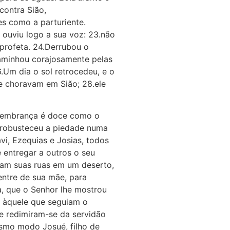
contra Sião,
s como a parturiente.
 ouviu logo a sua voz: 23.não
 profeta. 24.Derrubou o
caminhou corajosamente pelas
.Um dia o sol retrocedeu, e o
ue choravam em Sião; 28.ele
 lembrança é doce como o
e robusteceu a piedade numa
i, Ezequias e Josias, todos
 entregar a outros o seu
aram suas ruas em um deserto,
entre de sua mãe, para
sa, que o Senhor lhe mostrou
s àquele que seguiam o
 e redimiram-se da servidão
esmo modo Josué, filho de