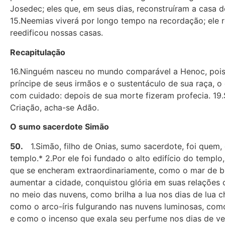
Josedec; eles que, em seus dias, reconstruíram a casa d
15.Neemias viverá por longo tempo na recordação; ele r
reedificou nossas casas.
Recapitulação
16.Ninguém nasceu no mundo comparável a Henoc, pois e
príncipe de seus irmãos e o sustentáculo de sua raça, 
com cuidado: depois de sua morte fizeram profecia. 19.
Criação, acha-se Adão.
O sumo sacerdote Simão
50.
1.Simão, filho de Onias, sumo sacerdote, foi quem, d
templo.* 2.Por ele foi fundado o alto edifício do templo,
que se encheram extraordinariamente, como o mar de bro
aumentar a cidade, conquistou glória em suas relações c
no meio das nuvens, como brilha a lua nos dias de lua c
como o arco-íris fulgurando nas nuvens luminosas, como 
e como o incenso que exala seu perfume nos dias de ve