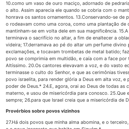
10.como um vaso de ouro maciço, adornado de pedrarias
o alto. Assim aparecia ele quando se cobria com o manto
honrava os santos ornamentos. 13.Conservando-se de pé 
o rodeavam como uma coroa, como uma plantação de ced
mantinham-se em volta dele em sua magnificência. 15.A
terminava o sacrifício no altar, a fim de enaltecer a obl
videira; 17.derramava ao pé do altar um perfume divino 
exclamações, e tocavam trombetas de metal batido; faz
povo se comprimia em multidão, e caía com a face por t
Altíssimo. 20.Os cantores elevavam a voz, e do vasto ed
terminasse o culto do Senhor, e que as cerimônias tive
povo israelita, para render glória a Deus em alta voz, 
poder de Deus.* 24.E, agora, orai ao Deus de todas as c
materno, e usou de misericórdia para conosco. 25.Que e
sempre; 26.para que Israel creia que a misericórdia de 
Provérbios sobre povos vizinhos
27.Há dois povos que minha alma abomina, e o terceiro,
e o povo insensato que habita em Siquém.*