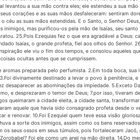
al levantou a sua mão contra eles; ele estendeu a sua mão 
seus corações e as suas mãos desfaleceram: sentiram dore
o céu as suas mãos estendidas. E o Santo, o Senhor Deus,
 inimigos, mas purificou-os pela mão de Isaías, seu santo
ratou. 25.Pois Ezequias fez o que era agradável a Deus: 
ado Isaías, o grande profeta, fiel aos olhos do Senhor. 26
inspiração ele viu o fim dos tempos, e consolou aqueles q
 coisas ocultas antes que se cumprissem.
aromas preparada pelo perfumista. 2.Em toda boca, sua
.Foi divinamente destinado a levar o povo à penitência, 
ez desaparecer as abominações da impiedade. 5.Exceto Dav
imo, e desprezaram o temor de Deus; 7.por isso, tiveram de
migos queimaram a cidade eleita, a cidade santa, transform
taram aquele que havia sido consagrado profeta desde o v
ficar e renovar. 10.Foi Ezequiel quem teve essa visão glorio
chuva a sorte dos inimigos, assim como os bens reservado
m os seus ossos em seus túmulos, pois fortaleceram Jacó,
 Zorobabel? Foi ele como um anel na mão direita. 14.Do m