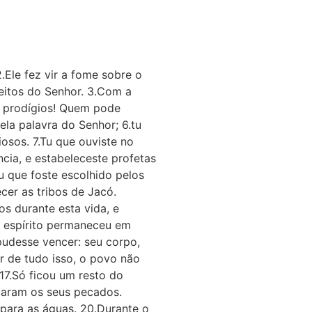
Ele fez vir a fome sobre o
ceitos do Senhor. 3.Com a
us prodígios! Quem pode
ela palavra do Senhor; 6.tu
iosos. 7.Tu que ouviste no
cia, e estabeleceste profetas
u que foste escolhido pelos
cer as tribos de Jacó.
s durante esta vida, e
u espírito permaneceu em
pudesse vencer: seu corpo,
r de tudo isso, o povo não
17.Só ficou um resto do
icaram os seus pecados.
 para as águas. 20.Durante o