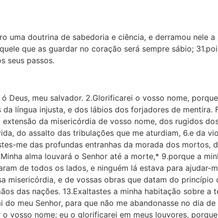
ivro uma doutrina de sabedoria e ciência, e derramou nele 
quele que as guardar no coração será sempre sábio; 31.pois
os seus passos.
i, ó Deus, meu salvador. 2.Glorificarei o vosso nome, porqu
 da língua injusta, e dos lábios dos forjadores de mentira.
extensão da misericórdia de vosso nome, dos rugidos dos 
da, do assalto das tribulações que me aturdiam, 6.e da v
stes-me das profundas entranhas da morada dos mortos, d
 8.Minha alma louvará o Senhor até a morte,* 9.porque a min
ram de todos os lados, e ninguém lá estava para ajudar-m
 misericórdia, e de vossas obras que datam do princípio d
ãos das nações. 13.Exaltastes a minha habitação sobre a t
ai do meu Senhor, para que não me abandonasse no dia de 
 o vosso nome; eu o glorificarei em meus louvores, porque