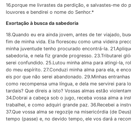
16.porque me livrastes da perdição, e salvastes-me do p
louvores e bendirei o nome do Senhor.*
Exortação à busca da sabedoria
18.Quando eu era ainda jovem, antes de ter viajado, bus
fim de minha vida. Ela floresceu como uma videira pre
minha juventude tenho procurado encontrá-la. 21.Apliq
sabedoria, e nela fiz grande progresso. 23.Tributarei gl
serei confundido. 25.Lutou minha alma para atingi-la, r
do meu espírito. 27.Conduzi minha alma para ela, e enco
eis por que não serei abandonado. 29.Minhas entranha
como recompensa uma língua, e dela me servirei para lo
tardais? Que direis a isto? Vossas almas estão violentam
34.Dobrai a cabeça sob o jugo, receba vossa alma a in
trabalhei, e como adquiri grande paz. 36.Recebei a ins
37.Que vossa alma se regozije na misericórdia (de Deus
tempo (passe) e, no devido tempo, ele vos dará a reco