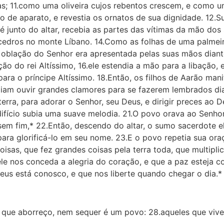
; 11.como uma oliveira cujos rebentos crescem, e como u
 de aparato, e revestia os ornatos de sua dignidade. 12.Su
junto do altar, recebia as partes das vítimas da mão dos 
ros no monte Líbano. 14.Como as folhas de uma palmeira
 oblação do Senhor era apresentada pelas suas mãos diant
ação do rei Altíssimo, 16.ele estendia a mão para a libação,
para o príncipe Altíssimo. 18.Então, os filhos de Aarão ma
iam ouvir grandes clamores para se fazerem lembrados dia
erra, para adorar o Senhor, seu Deus, e dirigir preces ao
ifício subia uma suave melodia. 21.O povo orava ao Senhor,
ssem fim,* 22.Então, descendo do altar, o sumo sacerdote 
e para glorificá-lo em seu nome. 23.E o povo repetia sua o
oisas, que fez grandes coisas pela terra toda, que multipli
le nos conceda a alegria do coração, e que a paz esteja co
Deus está conosco, e que nos liberte quando chegar o dia.*
 que aborreço, nem sequer é um povo: 28.aqueles que vivem 