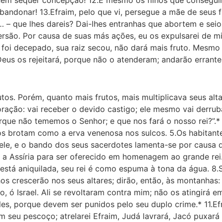
andonar! 13.Efraim, pelo que vi, persegue a mãe de seus fi
or… – que lhes dareis? Dai-lhes entranhas que abortem e sei
ersão. Por causa de suas más ações, eu os expulsarei de min
 foi decepado, sua raiz secou, não dará mais fruto. Mesmo 
Deus os rejeitará, porque não o atenderam; andarão errante
utos. Porém, quanto mais frutos, mais multiplicava seus al
 coração: vai receber o devido castigo; ele mesmo vai derrub
orque não tememos o Senhor; e que nos fará o nosso rei?”.*
os brotam como a erva venenosa nos sulcos. 5.Os habitant
ele, e o bando dos seus sacerdotes lamenta-se por causa 
ra a Assíria para ser oferecido em homenagem ao grande re
a está aniquilada, seu rei é como espuma à tona da água. 8.
os crescerão nos seus altares; dirão, então, às montanhas: “
o, ó Israel. Ali se revoltaram contra mim; não os atingirá 
eles, porque devem ser punidos pelo seu duplo crime.* 11.E
em seu pescoço; atrelarei Efraim, Judá lavrará, Jacó puxará