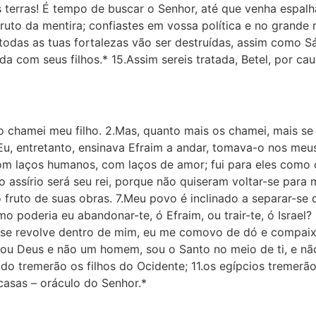
 terras! É tempo de buscar o Senhor, até que venha espalha
fruto da mentira; confiastes em vossa política e no grand
 todas as tuas fortalezas vão ser destruídas, assim como S
 com seus filhos.* 15.Assim sereis tratada, Betel, por ca
gito chamei meu filho. 2.Mas, quanto mais os chamei, mais s
.Eu, entretanto, ensinava Efraim a andar, tomava-o nos me
m laços humanos, com laços de amor; fui para eles como 
e o assírio será seu rei, porque não quiseram voltar-se par
 o fruto de suas obras. 7.Meu povo é inclinado a separar-se
o poderia eu abandonar-te, ó Efraim, ou trair-te, ó Israel?
e revolve dentro de mim, eu me comovo de dó e compaixã
 sou Deus e não um homem, sou o Santo no meio de ti, e não
ido tremerão os filhos do Ocidente; 11.os egípcios tremer
casas – oráculo do Senhor.*