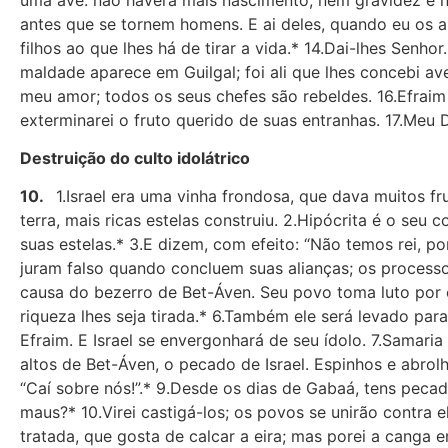
antes que se tornem homens. E ai deles, quando eu os ab
filhos ao que lhes há de tirar a vida.* 14.Dai-lhes Senh
maldade aparece em Guilgal; foi ali que lhes concebi av
meu amor; todos os seus chefes são rebeldes. 16.Efraim
exterminarei o fruto querido de suas entranhas. 17.Meu 
Destruição do culto idolátrico
10.
1.Israel era uma vinha frondosa, que dava muitos fr
terra, mais ricas estelas construiu. 2.Hipócrita é o seu
suas estelas.* 3.E dizem, com efeito: “Não temos rei, p
juram falso quando concluem suas alianças; os process
causa do bezerro de Bet-Áven. Seu povo toma luto por 
riqueza lhes seja tirada.* 6.Também ele será levado pa
Efraim. E Israel se envergonhará de seu ídolo. 7.Samari
altos de Bet-Áven, o pecado de Israel. Espinhos e abrolh
“Caí sobre nós!”.* 9.Desde os dias de Gabaá, tens pecad
maus?* 10.Virei castigá-los; os povos se unirão contra 
tratada, que gosta de calcar a eira; mas porei a canga 