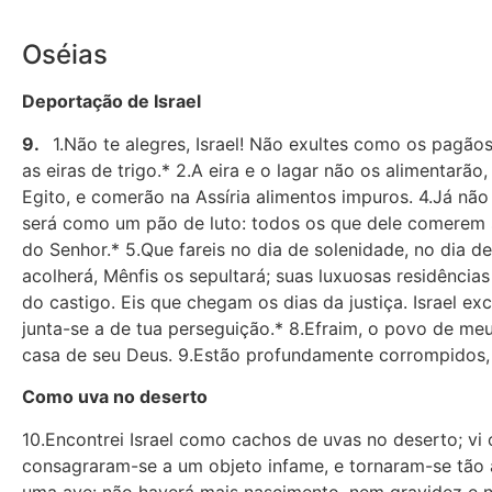
Oséias
Deportação de Israel
9.
1.Não te alegres, Israel! Não exultes como os pagãos
as eiras de trigo.* 2.A eira e o lagar não os alimentarão
Egito, e comerão na Assíria alimentos impuros. 4.Já não
será como um pão de luto: todos os que dele comerem s
do Senhor.* 5.Que fareis no dia de solenidade, no dia 
acolherá, Mênfis os sepultará; suas luxuosas residência
do castigo. Eis que chegam os dias da justiça. Israel e
junta-se a de tua perseguição.* 8.Efraim, o povo de me
casa de seu Deus. 9.Estão profundamente corrompidos, 
Como uva no deserto
10.Encontrei Israel como cachos de uvas no deserto; vi 
consagraram-se a um objeto infame, e tornaram-se tão
uma ave: não haverá mais nascimento, nem gravidez e n