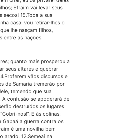
lhos; Efraim vai levar seus
os secos! 15.Toda a sua
ha casa: vou retirar-lhes o
que lhe nasçam filhos,
s entre as nações.
tares; quanto mais prosperou a
ar seus altares e quebrar
 4.Proferem vãos discursos e
es de Samaria tremerão por
dele, temendo que sua
i. A confusão se apoderará de
Serão destruídos os lugares
Cobri-nos!”. E às colinas:
em Gabaá a guerra contra os
fraim é uma novilha bem
 o arado. 12.Semeai na