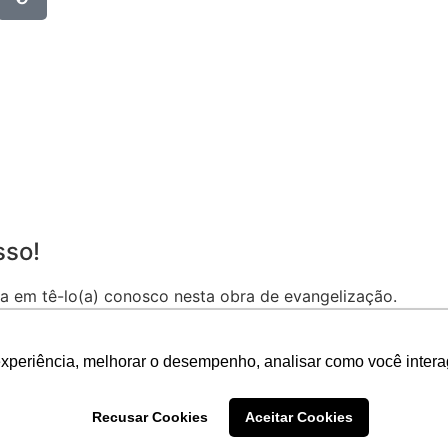
sso!
a em tê-lo(a) conosco nesta obra de evangelização.
 bem vindo(a) à Comunidade de São Pio X.
experiência, melhorar o desempenho, analisar como você intera
r ou no tel.: (83) 3341-7017
Recusar Cookies
Aceitar Cookies