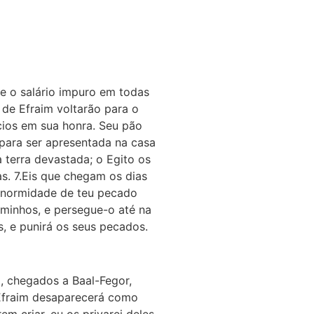
te o salário impuro em todas
s de Efraim voltarão para o
ícios em sua honra. Seu pão
para ser apresentada na casa
 terra devastada; o Egito os
as. 7.Eis que chegam os dias
À enormidade de teu pecado
aminhos, e persegue-o até na
, e punirá os seus pecados.
m, chegados a Baal-Fegor,
 Efraim desaparecerá como
 criar, eu os privarei deles