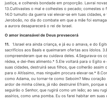
justiça, e colhereis bondade em proporção. Lavrai novas
13.Cultivastes o mal e colhestes o pecado; comestes o 
14.O tumulto da guerra vai elevar-se em tuas cidades, e
Jeroboão, no dia do combate em que a mãe foi esmagada
a aurora desaparecerá o rei de Israel.
O amor incansável de Deus prevaecerá
11.
1.Israel era ainda criança, e já eu o amava, e do E
sacrifícios aos Baals e queimaram ofertas aos ídolos. 3
compreenderam que eu cuidava deles. 4.Segurava-os co
rédea, e dei-lhes alimento.* 5.Ele voltará para o Egito 
suas cidades, destruirá seus filhos, que colherão assim
para o Altíssimo, mas ninguém procura elevar-se.* 8.Com
como Adama, ou tornar-te como Seboim? Meu coração s
ardor de minha cólera, já não destruirei Efraim, porque
seguirão o Senhor, que rugirá como um leão; ao seu rug
assírios, como uma pomba. Eu os farei habitar em suas 