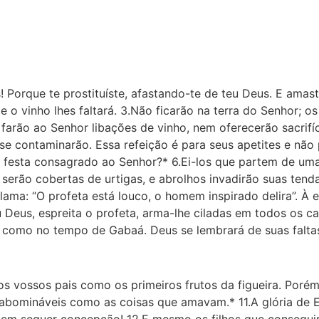
! Porque te prostituíste, afastando-te de teu Deus. E amas
, e o vinho lhes faltará. 3.Não ficarão na terra do Senhor; o
 farão ao Senhor libações de vinho, nem oferecerão sacrif
e contaminarão. Essa refeição é para seus apetites e não 
de festa consagrado ao Senhor?* 6.Ei-los que partem de uma
s serão cobertas de urtigas, e abrolhos invadirão suas tend
xclama: “O profeta está louco, o homem inspirado delira”. 
u Deus, espreita o profeta, arma-lhe ciladas em todos os c
como no tempo de Gabaá. Deus se lembrará de suas faltas
os vossos pais como os primeiros frutos da figueira. Poré
 abomináveis como as coisas que amavam.* 11.A glória de
em sequer concepção! 12.E mesmo os filhos que conseguirem