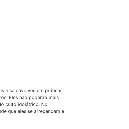
us e se envolveu em práticas
ros. Eles não poderão mais
o culto idolátrico. No
esde que eles se arrependam e