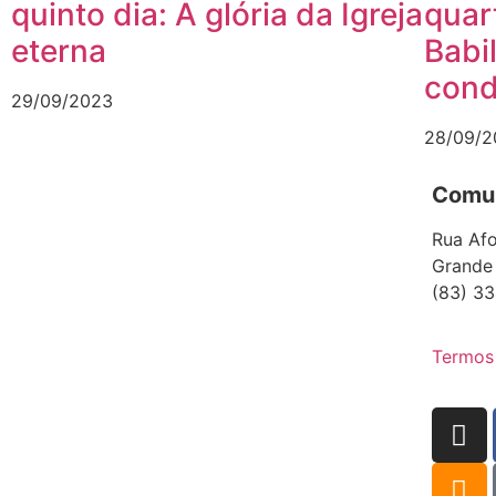
quinto dia: A glória da Igreja
quar
eterna
Babi
con
29/09/2023
28/09/2
Comun
Rua Afo
Grande
(83) 33
Termos