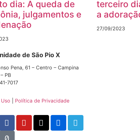
to dia: A queda de
terceiro d
lônia, julgamentos e
a adoraçã
denação
27/09/2023
023
idade de São Pio X
nso Pena, 61 – Centro – Campina
 – PB
41-7017
 Uso
|
Política de Privacidade