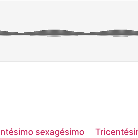
entésimo sexagésimo
Tricentés