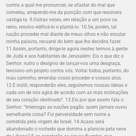
contra a qual me pronunciei, se afastar do mal que
cometeu, arrependo-me da punição com que resolvera
castigá-la. 9.Outras vezes, em relação a um povo ou
reino, resolvo edificá-lo e plantá-lo. 10.Se, porém, tal
nação proceder mal diante de meus olhos e não escutar
minha palavra, recuarei do bem que lhe decidira fazer.
11.Assim, portanto, dirige-te agora nestes termos à gente
de Judá e aos ha­bitantes de Jerusalém: Eis o que diz o
Se­nhor: nutro o desígnio de lançar-vos uma desgraça,
tenciono um projeto contra vós. Voltai todos, portanto, do
mau caminho, emendai vosso proceder e vossos atos.
12.É inútil, responderão eles, seguiremos nossas ideias e
cada um de nós agirá de acordo com as más inclinações
de seu coração obstinado”. 13.Eis por que assim fala o
Senhor: “Interrogai as nações pagãs: quem jamais ouviu
semelhante coisa? Foi perversidade sem nome a
cometida pela virgem de Israel. 14.Acaso será
abandonado o rochedo que domina a planície pela neve