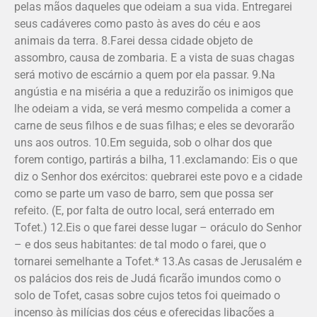
pelas mãos daqueles que odeiam a sua vida. Entregarei
seus cadáveres como pasto às aves do céu e aos
animais da terra. 8.Farei dessa cidade objeto de
assombro, causa de zombaria. E a vista de suas chagas
será motivo de escárnio a quem por ela passar. 9.Na
angústia e na miséria a que a reduzirão os inimigos que
lhe odeiam a vida, se verá mesmo compelida a comer a
carne de seus filhos e de suas filhas; e eles se devorarão
uns aos outros. 10.Em seguida, sob o olhar dos que
forem contigo, partirás a bilha, 11.exclamando: Eis o que
diz o Senhor dos exércitos: quebrarei este povo e a cidade
como se parte um vaso de barro, sem que possa ser
refeito. (E, por falta de outro local, será enterrado em
Tofet.) 12.Eis o que farei desse lugar – oráculo do Senhor
– e dos seus habitantes: de tal modo o farei, que o
tornarei semelhante a Tofet.* 13.As casas de Jerusalém e
os palácios dos reis de Judá ficarão imundos como o
solo de Tofet, casas sobre cujos tetos foi queimado o
incenso às milícias dos céus e oferecidas libações a