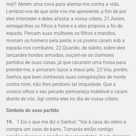
mal? Abrem uma cova para atentar-me contra a vida.
Lembrai-vos de que ante vós me apresentei, a fim de por
eles interceder e deles afastar a vossa cólera. 21.Assim,
entregai-lhes os filhos à fome e a eles próprios a fio de
espada. Percam suas mulheres os filhos e maridos,
morram os homens pela peste, e os jovens caiam sob a
espada nos combates. 22.Quando, de súbito, sobre eles
lançardes hordas armadas, ouçam-se os clamores
partidos de suas casas, já que cavaram uma fossa para
prender-me, e armaram laços a meus pés. 23.Vós, porém,
Senhor, que bem conheceis suas conspirações de morte
contra mim, não lhes perdoeis tal iniquidade. Que a
vossos olhos o seu pecado permaneça indelével e caiam
diante de vós. Agi contra eles no dia de vossa cólera.
Símbolo do vaso partido
19.
1.Eis o que me diz o Senhor: “Vai à casa do oleiro e
compra um vaso de barro. Tomarás então contigo