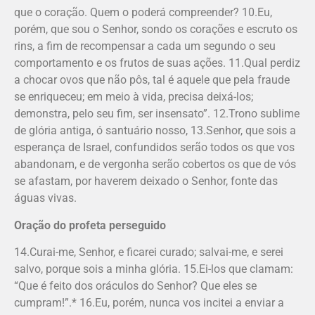
que o coração. Quem o poderá compreender? 10.Eu,
porém, que sou o Senhor, sondo os corações e escruto os
rins, a fim de recompensar a cada um segundo o seu
comportamento e os frutos de suas ações. 11.Qual perdiz
a chocar ovos que não pôs, tal é aquele que pela fraude
se enriqueceu; em meio à vida, precisa deixá-los;
demonstra, pelo seu fim, ser insensato”. 12.Trono sublime
de glória antiga, ó santuário nosso, 13.Senhor, que sois a
esperança de Israel, confundidos serão todos os que vos
abandonam, e de vergonha serão cobertos os que de vós
se afastam, por haverem deixado o Senhor, fonte das
águas vivas.
Oração do profeta perseguido
14.Curai-me, Senhor, e ficarei curado; salvai-me, e serei
salvo, porque sois a minha glória. 15.Ei-los que clamam:
“Que é feito dos oráculos do Senhor? Que eles se
cumpram!”.* 16.Eu, porém, nunca vos incitei a enviar a