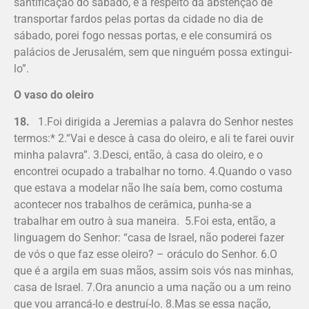
santificação do sábado, e a respeito da abstenção de
transportar fardos pelas portas da cidade no dia de
sábado, porei fogo nessas portas, e ele consumirá os
palácios de Jerusalém, sem que ninguém possa extingui-
lo”.
O vaso do oleiro
18.
1.Foi dirigida a Jeremias a palavra do Senhor nestes
termos:* 2.“Vai e desce à casa do oleiro, e ali te farei ouvir
minha palavra”. 3.Desci, então, à casa do oleiro, e o
encontrei ocupado a trabalhar no torno. 4.Quando o vaso
que estava a modelar não lhe saía bem, como costuma
acontecer nos trabalhos de cerâmica, punha-se a
trabalhar em outro à sua maneira. 5.Foi esta, então, a
linguagem do Se­nhor: “casa de Israel, não poderei fazer
de vós o que faz esse oleiro? – oráculo do Se­nhor. 6.O
que é a argila em suas mãos, assim sois vós nas minhas,
casa de Israel. 7.Ora anuncio a uma nação ou a um reino
que vou arrancá-lo e destruí-lo. 8.Mas se essa nação,