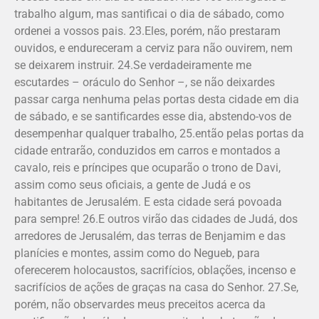
trabalho algum, mas santificai o dia de sábado, como
ordenei a vossos pais. 23.Eles, porém, não prestaram
ouvidos, e endureceram a cerviz para não ouvirem, nem
se deixarem instruir. 24.Se verdadeiramente me
escutardes – oráculo do Senhor –, se não deixardes
passar carga nenhuma pelas portas desta cidade em dia
de sábado, e se santificardes esse dia, abstendo-vos de
desempenhar qualquer trabalho, 25.então pelas portas da
cidade entrarão, conduzidos em carros e montados a
cavalo, reis e príncipes que ocuparão o trono de Davi,
assim como seus oficiais, a gente de Judá e os
habitantes de Jerusalém. E esta cidade será povoada
para sempre! 26.E outros virão das cidades de Judá, dos
arredores de Jerusalém, das terras de Benjamim e das
planícies e montes, assim como do Negueb, para
oferecerem holocaustos, sacrifícios, oblações, incenso e
sacrifícios de ações de graças na casa do Senhor. 27.Se,
porém, não observardes meus preceitos acerca da