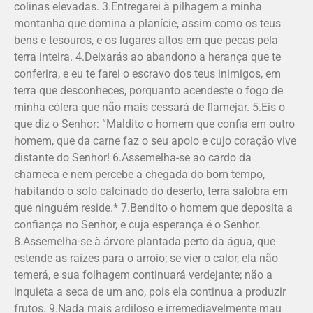
colinas elevadas. 3.Entregarei à pilhagem a minha
montanha que domina a planície, assim como os teus
bens e tesouros, e os lugares altos em que pecas pela
terra inteira. 4.Deixarás ao abandono a herança que te
conferira, e eu te farei o escravo dos teus inimigos, em
terra que desconheces, porquanto acendeste o fogo de
minha cólera que não mais cessará de flamejar. 5.Eis o
que diz o Senhor: “Maldito o homem que confia em outro
homem, que da carne faz o seu apoio e cujo coração vive
distante do Senhor! 6.Assemelha-se ao cardo da
charneca e nem percebe a chegada do bom tempo,
habitando o solo calcinado do deserto, terra salobra em
que ninguém reside.* 7.Bendito o homem que deposita a
confiança no Senhor, e cuja esperança é o Senhor.
8.Assemelha-se à árvore plantada perto da água, que
estende as raízes para o arroio; se vier o calor, ela não
temerá, e sua folhagem continuará verdejante; não a
inquieta a seca de um ano, pois ela continua a produzir
frutos. 9.Nada mais ardiloso e irremediavelmente mau