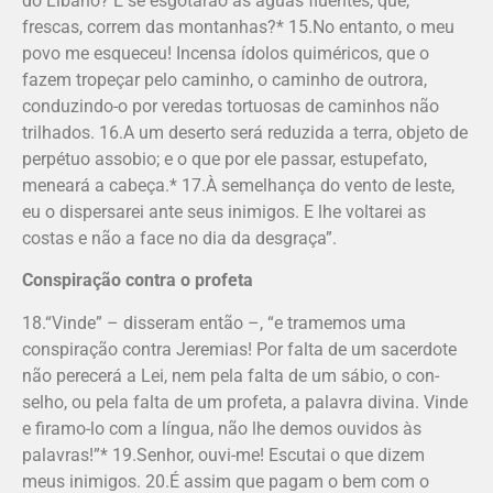
do Líbano? E se esgotarão as águas fluentes, que,
frescas, correm das montanhas?* 15.No entanto, o meu
povo me esqueceu! Incensa ídolos quiméricos, que o
fazem tropeçar pelo caminho, o caminho de outrora,
conduzindo-o por veredas tortuosas de caminhos não
trilhados. 16.A um deserto será reduzida a terra, objeto de
perpétuo assobio; e o que por ele passar, estupefato,
meneará a cabeça.* 17.À semelhança do vento de leste,
eu o dispersarei ante seus inimigos. E lhe voltarei as
costas e não a face no dia da desgraça”.
Conspiração contra o profeta
18.“Vinde” – disseram então –, “e trame­mos uma
conspiração contra Jeremias! Por falta de um sacerdote
não perecerá a Lei, nem pela falta de um sábio, o con­
selho, ou pela falta de um profeta, a palavra divina. Vinde
e firamo-lo com a língua, não lhe demos ouvidos às
palavras!”* 19.Senhor, ouvi-me! Escutai o que dizem
meus inimigos. 20.É assim que pagam o bem com o