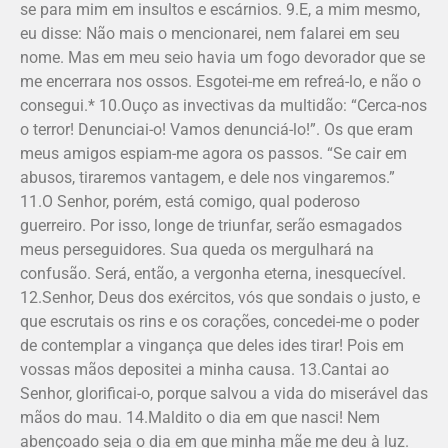
se para mim em insultos e escárnios. 9.E, a mim mesmo,
eu disse: Não mais o mencionarei, nem falarei em seu
nome. Mas em meu seio havia um fogo devorador que se
me encerrara nos ossos. Esgotei-me em refreá-lo, e não o
consegui.* 10.Ouço as invectivas da multidão: “Cerca-nos
o terror! Denunciai-o! Vamos denunciá-lo!”. Os que eram
meus amigos espiam-me agora os passos. “Se cair em
abusos, tiraremos vantagem, e dele nos vingaremos.”
11.O Senhor, porém, está comigo, qual poderoso
guerreiro. Por isso, longe de triunfar, serão esmagados
meus perseguidores. Sua queda os mergulhará na
confusão. Será, então, a vergonha eterna, inesquecível.
12.Senhor, Deus dos exércitos, vós que sondais o justo, e
que escrutais os rins e os corações, concedei-me o poder
de contemplar a vingança que deles ides tirar! Pois em
vossas mãos depositei a minha causa. 13.Cantai ao
Senhor, glorificai-o, porque salvou a vida do miserável das
mãos do mau. 14.Maldito o dia em que nasci! Nem
abençoado seja o dia em que minha mãe me deu à luz.