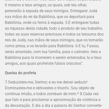
ti mesmo e teus amigos, os quais, sob teu olhar,
perecerão à espada de seus inimigos. Entregarei Judá
nas mãos do rei da Babilônia, que os deportará para
Babilônia, onde os ferirá à espada. 5.E entregarei todas
as riquezas desta cidade, todo o produto de seu trabalho,
todas as suas reservas preciosas e todos os tesouros dos
reis de Judá, nas mãos de seus inimigos, que os tomarão
como presa, e os levarão para Babilônia. 6.E tu, Fassur,
serás arrastado, com tua família, para o cativeiro. Ireis a
Babilônia para lá morrerem e serem enterrados, tu e teus
amigos, aos quais proferiste falsos oráculos”.
Queixa do profeta
7.Seduzistes-me, Senhor; e eu me deixei seduzir!
Dominastes-me e obtivestes o triunfo. Sou objeto de
contínua irrisão, e todos zombam de mim.* 8.Cada vez
que falo é para proclamar a aproximação da violência e
da devastação. E dia a dia a palavra do Senhor converte-