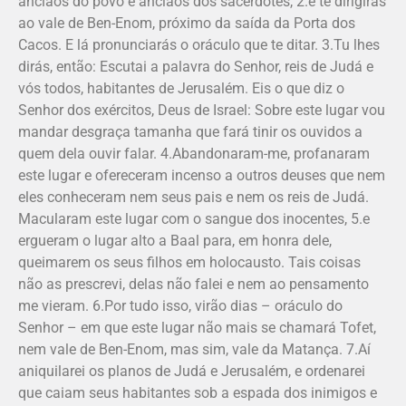
anciãos do povo e anciãos dos sacerdotes, 2.e te dirigirás
ao vale de Ben-Enom, próximo da saída da Porta dos
Cacos. E lá pronunciarás o oráculo que te ditar. 3.Tu lhes
dirás, então: Escutai a palavra do Senhor, reis de Judá e
vós todos, habitantes de Jerusalém. Eis o que diz o
Senhor dos exércitos, Deus de Israel: Sobre este lugar vou
mandar des­graça tamanha que fará tinir os ouvidos a
quem dela ouvir falar. 4.Abandonaram-me, profanaram
este lugar e ofereceram incenso a outros deuses que nem
eles conheceram nem seus pais e nem os reis de Judá.
Macularam este lugar com o sangue dos inocentes, 5.e
ergueram o lugar alto a Baal para, em honra dele,
queimarem os seus filhos em holocausto. Tais coisas
não as prescrevi, delas não falei e nem ao pensamen­to
me vieram. 6.Por tudo isso, virão dias – oráculo do
Senhor – em que este lugar não mais se chamará Tofet,
nem vale de Ben-Enom, mas sim, vale da Matança. 7.Aí
aniquilarei os planos de Judá e Jerusalém, e ordenarei
que caiam seus habitantes sob a espada dos inimigos e