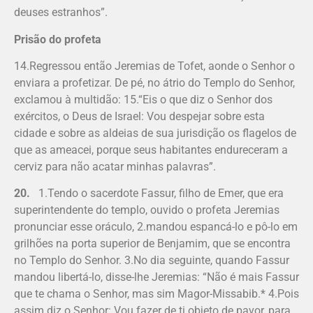
deuses estranhos”.
Prisão do profeta
14.Regressou então Jeremias de Tofet, aonde o Senhor o
enviara a profetizar. De pé, no átrio do Templo do Senhor,
exclamou à multidão: 15.“Eis o que diz o Senhor dos
exércitos, o Deus de Israel: Vou despejar sobre esta
cidade e sobre as aldeias de sua jurisdição os flagelos de
que as ameacei, porque seus habitantes endureceram a
cerviz para não acatar minhas palavras”.
20.
1.Tendo o sacerdote Fassur, filho de Emer, que era
superintendente do templo, ouvido o profeta Jeremias
pronunciar esse oráculo, 2.mandou espancá-lo e pô-lo em
grilhões na porta superior de Benjamim, que se encontra
no Templo do Senhor. 3.No dia seguinte, quando Fassur
mandou libertá-lo, disse-lhe Jeremias: “Não é mais Fassur
que te chama o Senhor, mas sim Magor-Missabib.* 4.Pois
assim diz o Senhor: Vou fazer de ti objeto de pavor, para