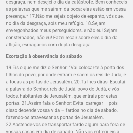
desgraça, nem desejei o dia da catástrofe. Bem conheceis
as palavras que me saíram da boca: elas estão em vossa
presença.* 17.Não me sejais objeto de espanto, vós que,
no dia da desgraça, sois meu refúgio. 18.Sejam
envergonhados meus perseguidores, e não eu! Sejam
consternados, não eu! Fazei recair sobre eles o dia da
aflição, esmagai-os com dupla desgraça.
Exortação à observância do sábado
19.Eis o que me diz o Senhor: “Vai colocar-te à porta dos
filhos do povo, por onde entram e saem os reis de Judá, e
a todas as portas de Jerusalém. 20.Tu lhes dirás: Escutai
a palavra do Senhor, reis de Judá, povo de Judá, e vós
todos, habitantes de Jerusalém, que entrais por estas
portas. 21.Assim fala o Senhor: Evitai carregar – pois
disso depende vossa vida – fardos no dia de sábado,
fazendo-os atravessar as portas de Jerusalém.
22.Abstende-vos de transportar fardo algum para fora de
vossas casas em dia de sábado. Não vos entregueis a