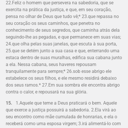
22.Feliz o homem que persevera na sabedoria, que se
exercita na prática da justiça, e que, em seu coração,
pensa no olhar de Deus que tudo vê;* 23.que repassa no
seu coração os seus caminhos, que penetra no
conhecimento de seus segredos, que caminha atrás dela
seguindo-lhe as pegadas, e que permanece em suas vias;
24.que olha pelas suas janelas, que escuta à sua porta,
25.que se detém junto a sua casa e que, enterrando uma
estaca dentro de suas muralhas, edifica sua cabana junto
a ela. Nessa cabana, seus haveres repousam
tranquilamente para sempre;* 26.sob esse abrigo ele
estabelece os seus filhos, e ele mesmo residirá debaixo
dos seus ramos.* 27.Em sua sombra ele encontra abrigo
contra o calor, e repousará na sua glória.
15.
1.Aquele que teme a Deus praticará o bem. Aquele
que exerce a justiça possuirá a sabedoria. 2.Ela virá ao
seu encontro como mãe cumulada de honrarias, e ela o
receberá como uma esposa virgem; 3.irá alimentá-lo com