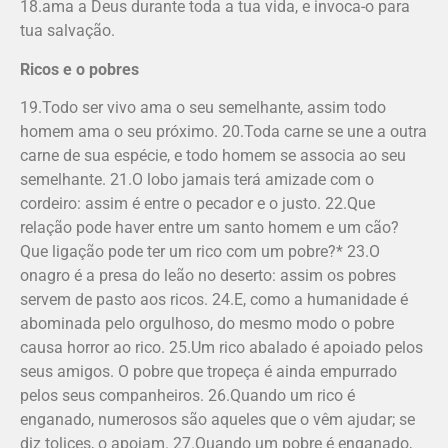
18.ama a Deus durante toda a tua vida, e invoca-o para
tua salvação.
Ricos e o pobres
19.Todo ser vivo ama o seu semelhante, assim todo
homem ama o seu próximo. 20.Toda carne se une a outra
carne de sua espécie, e todo homem se associa ao seu
semelhante. 21.O lobo jamais terá amizade com o
cordeiro: assim é entre o pecador e o justo. 22.Que
relação pode haver entre um santo homem e um cão?
Que ligação pode ter um rico com um pobre?* 23.O
onagro é a presa do leão no deserto: assim os pobres
servem de pasto aos ricos. 24.E, como a humanidade é
abominada pelo orgulhoso, do mesmo modo o pobre
causa horror ao rico. 25.Um rico abalado é apoiado pelos
seus amigos. O pobre que tropeça é ainda empurrado
pelos seus companheiros. 26.Quando um rico é
enganado, numerosos são aqueles que o vêm ajudar; se
diz tolices, o apoiam. 27.Quando um pobre é enganado,