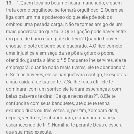
13.
1.Quem toca no betume ficará manchado; e quem
trata com o orgulhoso, se tornará orgulhoso. 2.Quem se
liga com um mais poderoso do que ele põe sob os
ombros uma pesada carga. Não te tornes amigo de um
mais poderoso do que tu. 3.Que ligação pode haver entre
um pote de barro e um pote de ferro? Quando houver
choque, o pote de barro será quebrado. 4.O rico comete
uma injustiça e em seguida se põe a gritar; o pobre,
ofendido, guarda silêncio.* 5.Enquanto lhe servires, ele te
empregará; quando nada mais tiveres, ele te abandonará.
6.Se tens haveres, ele se banqueteará contigo, te esgotará
e não cuidará de tua sorte. 7.Se lhe fores útil, ele te
dominará; com um sorriso ele te dará esperanças, com
belas palavras te dirá: “De que necessitas?”. 8.Ele te
confundirá com seus banquetes, até que te tenha
exaurido duas ou três vezes; e, por fim, zombará de ti;
depois, vendo-te, te abandonará, e abanará a cabeça,
escarnecendo de ti. 9.Humilha-te perante Deus e espera
que sua mão execute.