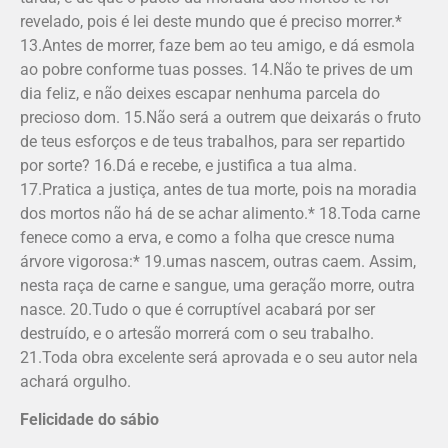
revelado, pois é lei deste mundo que é preciso morrer.*
13.Antes de morrer, faze bem ao teu amigo, e dá esmola
ao pobre conforme tuas posses. 14.Não te prives de um
dia feliz, e não deixes escapar nenhuma parcela do
precioso dom. 15.Não será a outrem que deixarás o fruto
de teus esforços e de teus trabalhos, para ser repartido
por sorte? 16.Dá e recebe, e justifica a tua alma.
17.Pratica a justiça, antes de tua morte, pois na moradia
dos mortos não há de se achar alimento.* 18.Toda carne
fenece como a erva, e como a folha que cresce numa
árvore vigorosa:* 19.umas nascem, outras caem. Assim,
nesta raça de carne e sangue, uma geração morre, outra
nasce. 20.Tudo o que é corruptível acabará por ser
destruído, e o artesão morrerá com o seu trabalho.
21.Toda obra excelente será aprovada e o seu autor nela
achará orgulho.
Felicidade do sábio