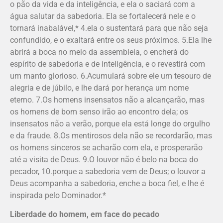
o pão da vida e da inteligência, e ela o saciará com a
água salutar da sabedoria. Ela se fortalecerá nele e o
tornará inabalável,* 4.ela o sustentará para que não seja
confundido, e o exaltará entre os seus próximos. 5.Ela lhe
abrirá a boca no meio da assembleia, o encherá do
espírito de sabedoria e de inteligência, e o revestirá com
um manto glorioso. 6.Acumulará sobre ele um tesouro de
alegria e de júbilo, e lhe dará por herança um nome
eterno. 7.Os homens insensatos não a alcançarão, mas
os homens de bom senso irão ao encontro dela; os
insensatos não a verão, porque ela está longe do orgulho
e da fraude. 8.Os mentirosos dela não se recordarão, mas
os homens sinceros se acharão com ela, e prosperarão
até a visita de Deus. 9.O louvor não é belo na boca do
pecador, 10.porque a sabedoria vem de Deus; o louvor a
Deus acompanha a sabedoria, enche a boca fiel, e lhe é
inspirada pelo Dominador.*
Liberdade do homem, em face do pecado