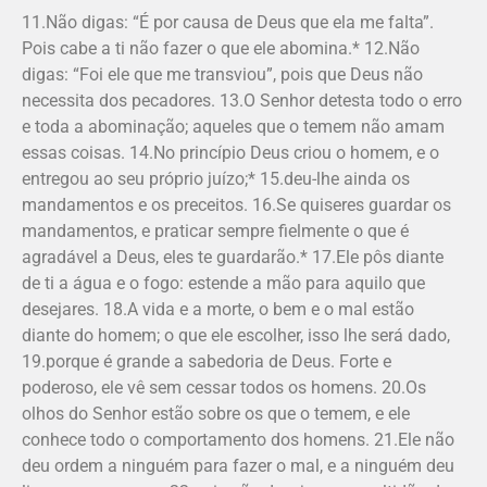
11.Não digas: “É por causa de Deus que ela me falta”.
Pois cabe a ti não fazer o que ele abomina.* 12.Não
digas: “Foi ele que me transviou”, pois que Deus não
necessita dos pecadores. 13.O Senhor detesta todo o erro
e toda a abominação; aqueles que o temem não amam
essas coisas. 14.No princípio Deus criou o homem, e o
entregou ao seu próprio juízo;* 15.deu-lhe ainda os
mandamentos e os preceitos. 16.Se quiseres guardar os
mandamentos, e praticar sempre fielmente o que é
agradável a Deus, eles te guardarão.* 17.Ele pôs diante
de ti a água e o fogo: estende a mão para aquilo que
desejares. 18.A vida e a morte, o bem e o mal estão
diante do homem; o que ele escolher, isso lhe será dado,
19.porque é grande a sabedoria de Deus. Forte e
poderoso, ele vê sem cessar todos os homens. 20.Os
olhos do Senhor estão sobre os que o temem, e ele
conhece todo o comportamento dos homens. 21.Ele não
deu ordem a ninguém para fazer o mal, e a ninguém deu