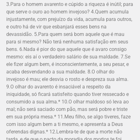
3.Para o homem avarento e cúpido a riqueza é inútil; para
que serve o ouro ao homem invejoso? 4.Quem acumula
injustamente, com prejuízo da vida, acumula para outros,
e outro há de vir que esbanjará esses bens na
devassidão. 5.Para quem será bom aquele que é mau
para si mesmo? Não terá nenhuma satisfação em seus
bens. 6.Nada é pior do que aquele que é avaro consigo
mesmo: eis aí o verdadeiro salário de sua maldade. 7.Se
ele fizer algum bem, é inconscientemente, a seu pesar, e
acaba desvendando a sua maldade. 8.O olhar do
invejoso é mau; ele desvia o rosto e despreza sua alma.
9.O olhar do avarento é insaciável a respeito da
iniquidade, só ficará satisfeito quando tiver ressecado e
consumido a sua alma.* 10.O olhar maldoso só leva ao
mal; não será saciado com pão, mas será pobre e triste
em sua própria mesa.* 11.Meu filho, se algo tiveres, faze
com isso algum bem a ti mesmo, e apresenta a Deus
oferendas dignas.* 12.Lembra-te de que a morte não
tarda, e de que o pacto da moradia dos mortos te foi