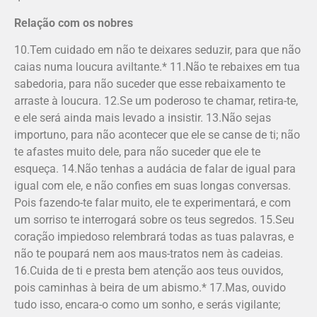
Relação com os nobres
10.Tem cuidado em não te deixares seduzir, para que não
caias numa loucura aviltante.* 11.Não te rebaixes em tua
sabedoria, para não suceder que esse rebaixamento te
arraste à loucura. 12.Se um poderoso te chamar, retira-te,
e ele será ainda mais levado a insistir. 13.Não sejas
importuno, para não acontecer que ele se canse de ti; não
te afastes muito dele, para não suceder que ele te
esqueça. 14.Não tenhas a audácia de falar de igual para
igual com ele, e não confies em suas longas conversas.
Pois fazendo-te falar muito, ele te experimentará, e com
um sorriso te interrogará sobre os teus segredos. 15.Seu
coração impiedoso relembrará todas as tuas palavras, e
não te poupará nem aos maus-tratos nem às cadeias.
16.Cuida de ti e presta bem atenção aos teus ouvidos,
pois caminhas à beira de um abismo.* 17.Mas, ouvido
tudo isso, encara-o como um sonho, e serás vigilante;