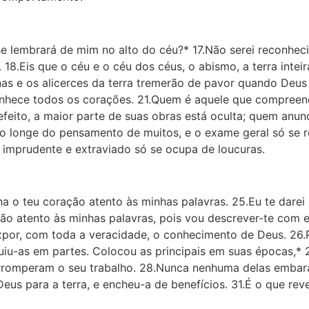
se lembrará de mim no alto do céu?* 17.Não serei reconhec
 18.Eis que o céu e o céu dos céus, o abismo, a terra intei
nas e os alicerces da terra tremerão de pavor quando Deus
onhece todos os corações. 21.Quem é aquele que compreen
ito, a maior parte de suas obras está oculta; quem anun
tão longe do pensamento de muitos, e o exame geral só se re
mprudente e extraviado só se ocupa de loucuras.
na o teu coração atento às minhas palavras. 25.Eu te darei
ação atento às minhas palavras, pois vou descrever-te com 
u expor, com toda a veracidade, o conhecimento de Deus. 26
uiu-as em partes. Colocou as principais em suas épocas,* 
erromperam o seu trabalho. 28.Nunca nenhuma delas embara
eus para a terra, e encheu-a de benefícios. 31.É o que reve