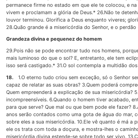
permanece firme no estado em que ele te colocou, e na
vivem e proclamam a glória de Deus.* 26.Não te detenha
louvor terminou. Glorifica a Deus enquanto viveres; glor
28.Quão grande é a misericórdia do Senhor, e o perdão
Grandeza divina e pequenez do homem
29.Pois não se pode encontrar tudo nos homens, porque
mais luminoso do que o sol? E, entretanto, ele tem ecl
isso será castigado.* 31.O sol contempla a multidão do
18.
1.O eterno tudo criou sem exceção, só o Senhor ser
capaz de relatar as suas obras? 3.Quem poderá compre
Quem empreenderá a explicação de sua misericórdia? 5.N
incompreensíveis. 6.Quando o homem tiver acabado, ent
para que serve? Que mal ou que bem pode ele fazer? 8.
anos serão contados como uma gota de água do mar, co
sobre eles a sua misericórdia. 10.Ele vê quanto é má a 
ele os trata com toda a doçura, e mostra-lhes o camin
misericórdia divina estende-se sobre todo ser vivo. 1