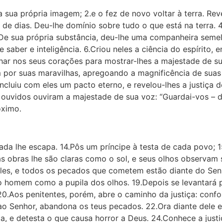
ua própria imagem; 2.e o fez de novo voltar à terra. Rev
e dias. Deu-lhe domínio sobre tudo o que está na terra. 4
.De sua própria substância, deu-lhe uma companheira semelh
e saber e inteligência. 6.Criou neles a ciência do espírito,
lhar nos seus corações para mostrar-lhes a majestade de su
 por suas maravilhas, apregoando a magnificência de suas 
oncluiu com eles um pacto eterno, e revelou-lhes a justiça d
 ouvidos ouviram a majestade de sua voz: “Guardai-vos – di
óximo.
da lhe escapa. 14.Pôs um príncipe à testa de cada povo; 15
as obras lhe são claras como o sol, e seus olhos observam
 deles, e todos os pecados que cometem estão diante do S
o homem como a pupila dos olhos. 19.Depois se levantará 
 20.Aos penitentes, porém, abre o caminho da justiça: confo
o Senhor, abandona os teus pecados. 22.Ora diante dele e
ça, e detesta o que causa horror a Deus. 24.Conhece a justi