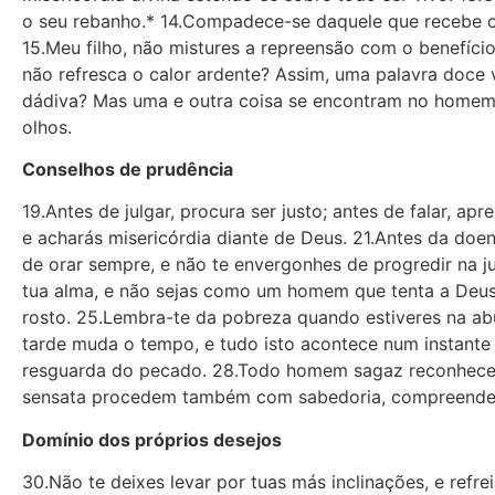
o seu rebanho.* 14.Compadece-se daquele que recebe os
15.Meu filho, não mistures a repreensão com o benefíci
não refresca o calor ardente? Assim, uma palavra doce 
dádiva? Mas uma e outra coisa se encontram no homem j
olhos.
Conselhos de prudência
19.Antes de julgar, procura ser justo; antes de falar, ap
e acharás misericórdia diante de Deus. 21.Antes da doe
de orar sempre, e não te envergonhes de progredir na j
tua alma, e não sejas como um homem que tenta a Deus.
rosto. 25.Lembra-te da pobreza quando estiveres na abu
tarde muda o tempo, e tudo isto acontece num instante
resguarda do pecado. 28.Todo homem sagaz reconhece 
sensata procedem também com sabedoria, compreendem 
Domínio dos próprios desejos
30.Não te deixes levar por tuas más inclinações, e refreia