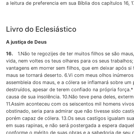
a leitura de preferencia em sua Bíblia dos capítulos 16, 1
Livro do Eclesiástico
A justiça de Deus
16.
1.Não te regozijes de ter muitos filhos se são maus
vida, nem voltes os teus olhares para os seus trabalhos;
vantagens em morrer sem filhos, que em deixar após si 
maus se tornará deserto. 6.Vi com meus olhos inúmeros
assembleia dos maus, e a cólera se inflamará sobre um
destruídos, apesar de terem confiado na própria força.
causa de sua insolência. 10.Não teve pena deles, exter
11.Assim aconteceu com os seiscentos mil homens vivos
obstinado, seria para admirar que não tivesse sido cas
porém capaz de cólera. 13.Os seus castigos igualam su
em suas rapinas, e não será postergada a espera daquel
conforme o mérito de suas obras e a sabedoria de seu