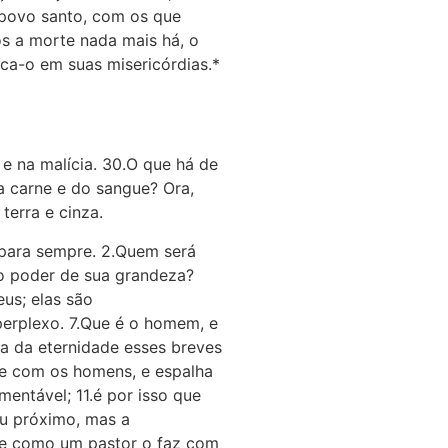
 povo santo, com os que
ós a morte nada mais há, o
fica-o em suas misericórdias.*
e na malícia. 30.O que há de
a carne e do sangue? Ora,
terra e cinza.
 para sempre. 2.Quem será
o poder de sua grandeza?
us; elas são
perplexo. 7.Que é o homem, e
a da eternidade esses breves
te com os homens, e espalha
mentável; 11.é por isso que
eu próximo, mas a
nde como um pastor o faz com