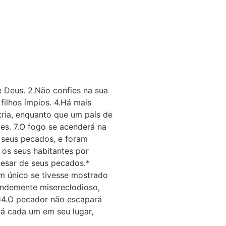
e Deus. 2.Não confies na sua
filhos ímpios. 4.Há mais
tria, enquanto que um país de
es. 7.O fogo se acenderá na
 seus pecados, e foram
 os seus habitantes por
pesar de seus pecados.*
m único se tivesse mostrado
randemente misereclodioso,
 14.O pecador não escapará
rá cada um em seu lugar,