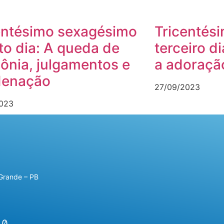
entésimo sexagésimo
Tricentés
to dia: A queda de
terceiro d
lônia, julgamentos e
a adoraçã
denação
27/09/2023
023
Grande – PB