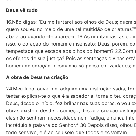
Deus vê tudo
16.Não digas: “Eu me furtarei aos olhos de Deus; quem 
quem sou eu no meio de uma tal multidão de criaturas?”.
abalarão quando ele aparecer. 19.As montanhas, as coli
isso, o coração do homem é insensato; Deus, porém, c
tempestade que escapa aos olhos do homem? 22.Com efe
os efeitos de sua justiça? Pois as sentenças divinas es
homem de coração mesquinho só pensa em vaidades; o i
A obra de Deus na criação
24.Meu filho, ouve-me, adquire uma instrução sadia, tor
tentar explicar-te o que é a sabedoria; torna o teu cor
Deus, desde o início, fez brilhar nas suas obras, e vo
obras existem desde o começo; desde a criação disting
elas não sentiram necessidade nem fadiga, e nunca int
incrédulo à palavra do Senhor.* 30.Depois disso, olhou D
todo ser vivo, e é ao seu seio que todos eles voltam.