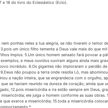
7 e 18 do livro do Eclesiástico (Eclo).
, nem ponhas neles a tua alegria, se não tiverem o temor d
 3.pois um único filho temente a Deus vale mais do que mil 
filhos ímpios. 5.Um único homem sensato fará povoar a pá
 exemplos, e meus ouvidos ouviram alguns ainda mais grav
 povo incrédulo. 8.Os gigantes não imploraram o perdão de
* 9.Deus não poupou a terra onde residia Ló, mas abominou
minou a nação inteira, que se engrandecia com o orgulho, a
 que se haviam reunido na dureza de coração; ainda que u
tigado, 12.pois misericórdia e ira estão sempre em Deus, g
a misericórdia; ele julga o homem conforme as suas obras.
e que exerce a misericórdia; 15.toda a misericórdia coloca
 comportamento.*