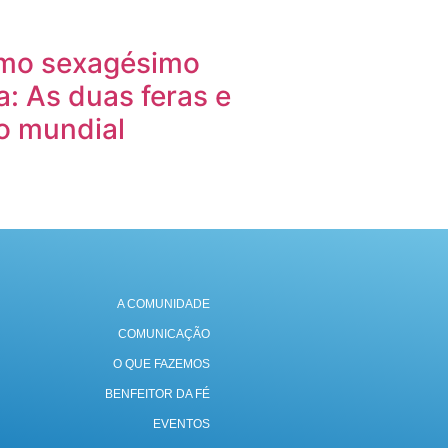
imo sexagésimo
ia: As duas feras e
o mundial
A COMUNIDADE
COMUNICAÇÃO
O QUE FAZEMOS
BENFEITOR DA FÉ
EVENTOS