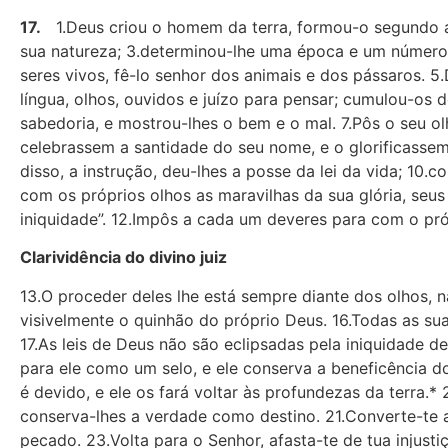
17.
1.Deus criou o homem da terra, formou-o segundo a s
sua natureza; 3.determinou-lhe uma época e um número d
seres vivos, fê-lo senhor dos animais e dos pássaros. 5
língua, olhos, ouvidos e juízo para pensar; cumulou-os d
sabedoria, e mostrou-lhes o bem e o mal. 7.Pôs o seu o
celebrassem a santidade do seu nome, e o glorificassem
disso, a instrução, deu-lhes a posse da lei da vida; 10.c
com os próprios olhos as maravilhas da sua glória, seus
iniquidade”. 12.Impôs a cada um deveres para com o pr
Clarividência do divino juiz
13.O proceder deles lhe está sempre diante dos olhos, na
visivelmente o quinhão do próprio Deus. 16.Todas as su
17.As leis de Deus não são eclipsadas pela iniquidade
para ele como um selo, e ele conserva a beneficência d
é devido, e ele os fará voltar às profundezas da terra.*
conserva-lhes a verdade como destino. 21.Converte-te a
pecado. 23.Volta para o Senhor, afasta-te de tua injusti