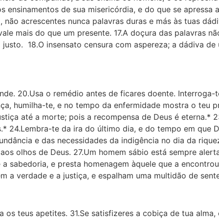
 ensinamentos de sua misericórdia, e do que se apressa a 
o, não acrescentes nunca palavras duras e más às tuas dádi
vale mais do que um presente. 17.A doçura das palavras nã
usto. 18.O insensato censura com aspereza; a dádiva de 
rende. 20.Usa o remédio antes de ficares doente. Interroga-
nça, humilha-te, e no tempo da enfermidade mostra o teu 
ustiça até a morte; pois a recompensa de Deus é eterna.* 2
* 24.Lembra-te da ira do último dia, e do tempo em que D
ndância e das necessidades da indigência no dia da rique
 aos olhos de Deus. 27.Um homem sábio está sempre alerta;
a sabedoria, e presta homenagem àquele que a encontrou
a verdade e a justiça, e espalham uma multidão de sent
 os teus apetites. 31.Se satisfizeres a cobiça de tua alma, e