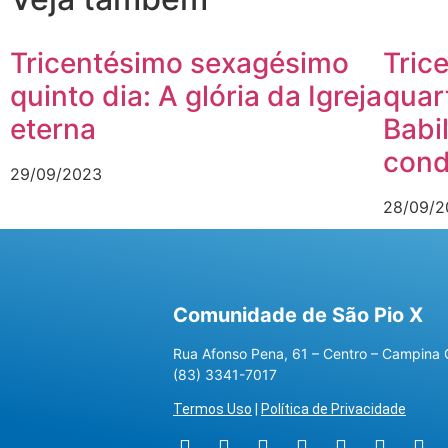
Tricentésimo sexagésimo
Tric
quinto dia: A glória da Igreja
quar
eterna
Babi
con
29/09/2023
28/09/2
Comunidade de São Pio X
Rua Afonso Pena, 61 – Centro – Campina 
(83) 3341-7017
Termos Uso
|
Política de Privacidade