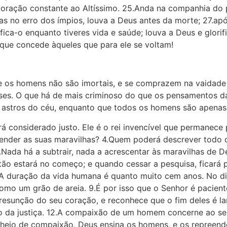
 oração constante ao Altíssimo. 25.Anda na companhia do
s no erro dos ímpios, louva a Deus antes da morte; 27.ap
ifica-o enquanto tiveres vida e saúde; louva a Deus e glori
 que concede àqueles que para ele se voltam!
 os homens não são imortais, e se comprazem na vaidade 
ipses. O que há de mais criminoso do que os pensamentos d
s astros do céu, enquanto que todos os homens são apenas 
á considerado justo. Ele é o rei invencível que permanece
ender as suas maravilhas? 4.Quem poderá descrever todo 
ada há a subtrair, nada a acrescentar às maravilhas de De
ão estará no começo; e quando cessar a pesquisa, ficará 
A duração da vida humana é quanto muito cem anos. No di
mo um grão de areia. 9.É por isso que o Senhor é pacien
presunção do seu coração, e reconhece que o fim deles é la
ho da justiça. 12.A compaixão de um homem concerne ao s
3.Cheio de compaixão, Deus ensina os homens, e os repree