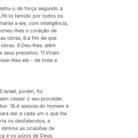
estiu-o de força segundo a
.Fê-lo temido por todos os
ante a ele, com inteligência,
 encheu-lhes o coração de
as obras, 8.a fim de que
obras. 9.Deu-lhes, além
e seus preceitos. 11.Viram
sse-lhes ele – de toda a
.Israel, porém, foi
 sem cessar o seu proceder.
enhor. 18.A esmola do homem é
para dar a cada um o que lhe
rta os desfalecidos, e
 diminui as ocasiões de
ça e os juízos de Deus;