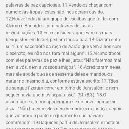
palavras de paz capciosas. 11.Vendo-os chegar com
numerosas tropas, estes não lhes deram ouvido.
12.Houve todavia um grupo de escribas que foi ter com
Alcimo e Báquides, com palavras de justas
reivindicações. 13.Estes assideus, que eram os mais
benquistos em Israel, pediam-lhes a paz. 14.Diziam entre
si: “É um sacerdote da raça de Aarão que vem a nós com
o exército, ele não nos fará mal algum”. 15.Alcimo trocou
com eles palavras de paz e lhes jurou: “Não faremos mal
nem a vós, nem a vossos amigos”. 16.Acreditaram neles,
mas ele apoderou-se de sessenta deles e mandou-os
matar no mesmo dia, conforme estava escrito: 17.“Rios
de sangue fizeram correr em torno de Jerusalém, e nem
sequer havia quem os sepultasse”. (Sl 78,3). 18.O
assombro e o terror apoderaram-se do povo, porque se
dizia: “Não há entre eles nem verdade nem justiça, depois
que violaram o pacto e o juramento que haviam
confirmado”. 19.Báquides partiu de Jerusalém e instalou