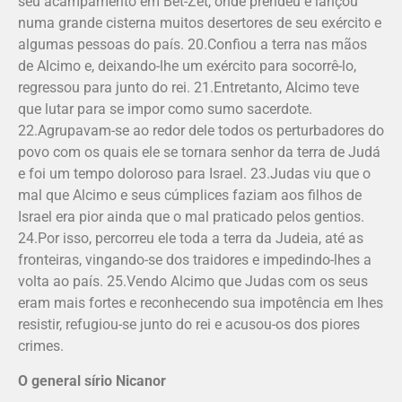
seu acampamento em Bet-Zet, onde prendeu e lançou
numa grande cisterna muitos desertores de seu exército e
algumas pessoas do país. 20.Confiou a terra nas mãos
de Alcimo e, deixando-lhe um exército para socorrê-lo,
regressou para junto do rei. 21.Entretanto, Alcimo teve
que lutar para se impor como sumo sacerdote.
22.Agrupavam-se ao redor dele todos os perturbadores do
povo com os quais ele se tornara senhor da terra de Judá
e foi um tempo doloroso para Israel. 23.Judas viu que o
mal que Alcimo e seus cúmplices faziam aos filhos de
Israel era pior ainda que o mal praticado pelos gentios.
24.Por isso, percorreu ele toda a terra da Judeia, até as
fronteiras, vingando-se dos traidores e impedindo-lhes a
volta ao país. 25.Vendo Alcimo que Judas com os seus
eram mais fortes e reconhecendo sua impotência em lhes
resistir, refugiou-se junto do rei e acusou-os dos pio­res
crimes.
O general sírio Nicanor