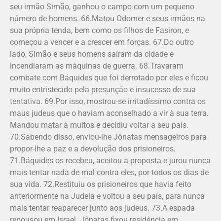
seu irmão Simão, ganhou o campo com um pequeno
número de homens. 66.Matou Odomer e seus irmãos na
sua própria tenda, bem como os filhos de Fasiron, e
começou a vencer e a crescer em forças. 67.Do outro
lado, Simão e seus homens saíram da cidade e
incendiaram as máquinas de guerra. 68.Travaram
combate com Báquides que foi derrotado por eles e ficou
muito entristecido pela presunção e insucesso de sua
tentativa. 69.Por isso, mostrou-se irritadíssimo contra os
maus judeus que o haviam aconselhado a vir à sua terra.
Mandou matar a muitos e decidiu voltar a seu país.
70.Sabendo disso, enviou-lhe Jônatas mensageiros para
propor-lhe a paz e a devolução dos prisioneiros.
71.Báquides os recebeu, aceitou a proposta e jurou nunca
mais tentar nada de mal contra eles, por todos os dias de
sua vida. 72.Restituiu os prisioneiros que havia feito
anteriormente na Judeia e voltou a seu país, para nunca
mais tentar reaparecer junto aos judeus. 73.A espada
repousou em Israel. Jônatas fixou residência em