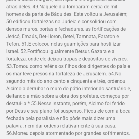
atrás deles. 49.Naquele dia tombaram cerca de mil
homens da parte de Báquides. Este voltou a Jerusalém;
50.edificou fortalezas na Judeia e consolidou com
densos muros, portas e fechaduras, as fortificações de
Jericó, Emaús, Bet-Horon, Betel, Tamnata, Faraton e
Tefon. 51.E colocou nelas guarnições para hostilizar
Israel. 52.Fortificou igualmente Betsur, Gazara e a
fortaleza, onde ele deixou tropas e depósitos de víveres.
53.Tomou como reféns os filhos dos dirigentes do país e
os manteve presos na fortaleza de Jerusalém. 54.No
segundo mês do ano cento e cinquenta e três, ordenou
Alcimo a derrubar o muro do pátio interior do santuário e,
deitando a mão sobre a obra dos profetas, começou por
destruí-la.* 55.Nesse instante, porém, Alcimo foi ferido
por Deus e seu plano foi suspenso. Ficou ele com a boca
fechada pela paralisia e não pôde mais dizer uma
palavra, nem dar ordens relativamente à sua casa.
56.Morreu depois atormentado por grandes sofrimentos.