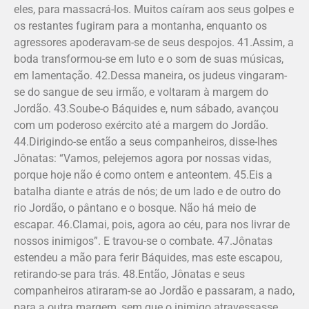
eles, para massacrá-los. Muitos caíram aos seus golpes e
os restantes fugiram para a montanha, enquanto os
agresso­res apoderavam-se de seus despojos. 41.As­sim, a
boda transformou-se em luto e o som de suas músicas,
em lamentação. 42.Dessa maneira, os judeus vingaram-
se do sangue de seu irmão, e voltaram à margem do
Jordão. 43.Soube-o Báquides e, num sábado, avançou
com um poderoso exército até a margem do Jordão.
44.Dirigindo-se então a seus companheiros, disse-lhes
Jônatas: “Vamos, pelejemos agora por nossas vidas,
porque hoje não é como ontem e anteontem. 45.Eis a
batalha diante e atrás de nós; de um lado e de outro do
rio Jordão, o pântano e o bosque. Não há meio de
escapar. 46.Clamai, pois, agora ao céu, para nos livrar de
nossos inimigos”. E travou-se o combate. 47.Jônatas
estendeu a mão para ferir Báquides, mas este escapou,
retirando-se para trás. 48.Então, Jônatas e seus
companheiros atiraram-se ao Jordão e passaram, a nado,
para a outra margem, sem que o inimigo atravessasse