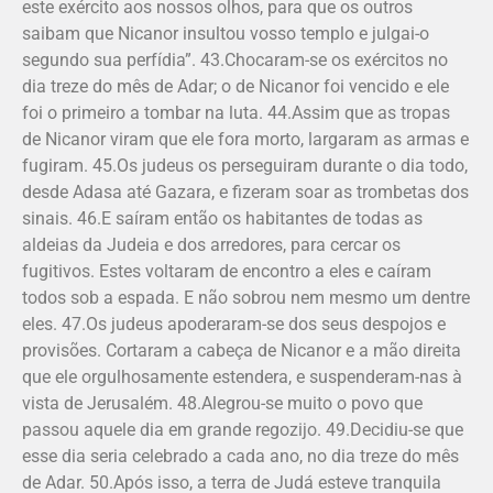
este exército aos nossos olhos, para que os outros
saibam que Nicanor insultou vosso templo e julgai-o
segundo sua perfídia”. 43.Chocaram-se os exércitos no
dia treze do mês de Adar; o de Nicanor foi vencido e ele
foi o primeiro a tombar na luta. 44.Assim que as tropas
de Nicanor viram que ele fora morto, largaram as armas e
fugiram. 45.Os judeus os perseguiram durante o dia todo,
desde Adasa até Gazara, e fizeram soar as trombetas dos
sinais. 46.E saíram então os habitantes de todas as
aldeias da Judeia e dos arredores, para cercar os
fugitivos. Estes voltaram de encontro a eles e caíram
todos sob a espada. E não sobrou nem mesmo um dentre
eles. 47.Os judeus apoderaram-se dos seus despojos e
provisões. Cortaram a cabeça de Nicanor e a mão direita
que ele orgulhosamente estendera, e suspenderam-nas à
vista de Jerusalém. 48.Alegrou-se muito o povo que
passou aquele dia em grande regozijo. 49.Decidiu-se que
esse dia seria celebrado a cada ano, no dia treze do mês
de Adar. 50.Após isso, a terra de Judá esteve tranquila