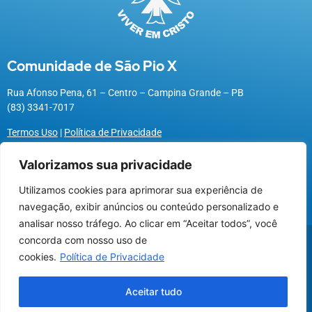
Comunidade de São Pio X
Rua Afonso Pena, 61 – Centro – Campina Grande – PB
(83) 3341-7017
Termos Uso
|
Política de Privacidade
Valorizamos sua privacidade
Utilizamos cookies para aprimorar sua experiência de
Utilizamos cookies para oferecer melhor
navegação, exibir anúncios ou conteúdo personalizado e
experiência, melhorar o desempenho, analisar
analisar nosso tráfego. Ao clicar em “Aceitar todos”, você
como você interage em nosso site e
@2026 Associação Carismática Católica São Pio X
concorda com nosso uso de
personalizar conteúdo.
Desenvolvido pela
ROX
cookies.
Política de Privacidade
Olá, irmã(o). Em que posso lhe ajudar?
Recusar Cookies
Aceitar Cookies
Aceitar tudo