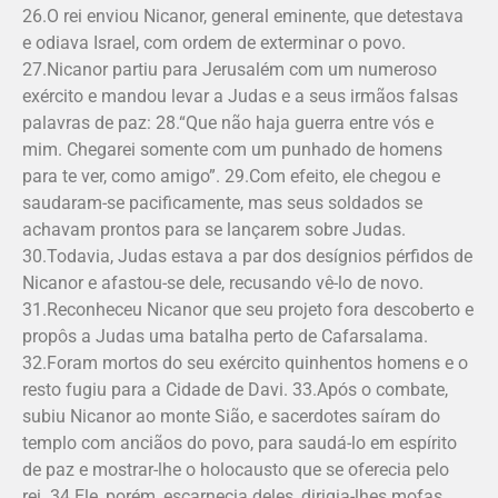
26.O rei enviou Nicanor, general eminente, que detestava
e odiava Israel, com ordem de exterminar o povo.
27.Nicanor partiu para Jerusalém com um numeroso
exército e mandou levar a Judas e a seus irmãos falsas
palavras de paz: 28.“Que não haja guerra entre vós e
mim. Chegarei somente com um punhado de homens
para te ver, como amigo”. 29.Com efeito, ele chegou e
saudaram-se pacificamente, mas seus soldados se
achavam prontos para se lançarem sobre Judas.
30.Todavia, Judas estava a par dos desígnios pérfidos de
Nicanor e afastou-se dele, recusando vê-lo de novo.
31.Reconheceu Nicanor que seu projeto fora descoberto e
propôs a Judas uma batalha perto de Cafarsalama.
32.Foram mortos do seu exército quinhentos homens e o
resto fugiu para a Cidade de Davi. 33.Após o combate,
subiu Nicanor ao monte Sião, e sacerdotes saíram do
templo com anciãos do povo, para saudá-lo em espírito
de paz e mostrar-lhe o holocausto que se oferecia pelo
rei. 34.Ele, porém, escarnecia deles, dirigia-lhes mofas,