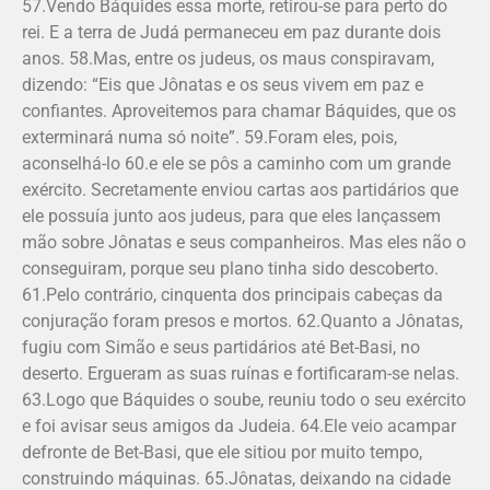
57.Vendo Báquides essa morte, retirou-se para perto do
rei. E a terra de Judá permaneceu em paz durante dois
anos. 58.Mas, entre os judeus, os maus conspiravam,
dizendo: “Eis que Jônatas e os seus vivem em paz e
confiantes. Aproveitemos para chamar Báquides, que os
exterminará numa só noite”. 59.Foram eles, pois,
aconselhá-lo 60.e ele se pôs a caminho com um grande
exército. Secre­tamente enviou cartas aos partidários que
ele possuía junto aos judeus, para que eles lançassem
mão sobre Jô­natas e seus companheiros. Mas eles não o
conseguiram, porque seu plano tinha sido descoberto.
61.Pelo contrário, cinquenta dos principais cabeças da
conjuração foram presos e mortos. 62.Quanto a Jônatas,
fugiu com Simão e seus partidários até Bet-Basi, no
deserto. Ergueram as suas ruínas e fortificaram-se nelas.
63.Logo que Báquides o soube, reuniu todo o seu exército
e foi avisar seus amigos da Judeia. 64.Ele veio acampar
defronte de Bet-Basi, que ele sitiou por muito tempo,
construindo máquinas. 65.Jônatas, deixando na cidade