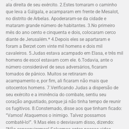
ala direita de seu exército. 2.Estes tomaram o caminho
que leva a Gálgala, e acamparam em frente de Mesalot,
no distrito de Arbelas. Apoderaram-se da cidade e
mataram grande número de habitantes. 3.No primeiro
mês do ano cento e cinquenta e dois, colocaram cerco
diante de Jerusalém.* 4.Depois eles se apartaram e
foram a Berzet com vinte mil homens e dois mil
cavaleiros. 5.Judas estava acampado em Elasa, e três mil
homens de escol estavam com ele. 6.Todavia, ante o
número considerável de seus adversários, ficaram
tomados de pânico. Muitos se retiraram do
acampamento e, por fim, ali ficaram não mais que
oitocentos homens. 7.Verificando Judas a dispersão de
seu exército e a iminência do combate, sentiu seu
coração angustiado, porque já não tinha tempo de reunir
os fugitivos. 8.Consternado, disse aos que tinham ficado:
“Vamos! Ataquemos o inimigo. Talvez possamos
combatê-lo!”. 9.Mas eles o desviavam disso, dizendo: