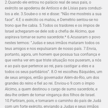
2.Quando ele entrou no palácio real de seus pais, o
exército se apoderou de Antíoco e de Lísias para conduzi-
los a ele. 3.Soube-o o rei e disse: “Não me mostreis a sua
face”. 4.E o exército os matou, e Demétrio sentou-se no
trono que lhe cabia. 5.Todos os traidores e os ímpios de
Israel achegaram-se dele sob a chefia de Alcimo, que
aspirava tornar-se sumo sacerdote.* 6.Acusaram o povo
nestes termos: “Judas e seus irmãos mataram todos os
teus amigos e nos expulsaram de nosso país. 7.Envia,
portanto, agora, um homem que possua tua confiança e
que venha ver em que triste situação nos puseram, a nós
e ao país que pertence ao rei, para castigar a eles e a
todos os seus partidários”. 8.O rei escolheu Báquides, um
de seus amigos, então governador Além-do-Rio, um dos
grandes do reino e fiel ao rei. Enviou-o 9.com o ímpio
Alcimo, a quem destinou o cargo de sumo sacerdote, e
deu-lhe ordem de tomar vingança dos filhos de Israel.
10.Partiram, pois, e tomaram o caminho do país de Judá
com um forte exército, envian­do a Judas e seus irmãos