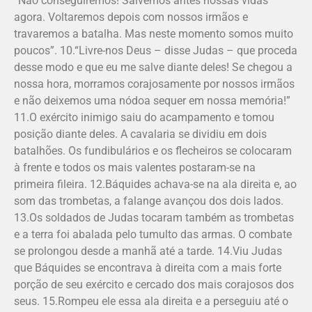
“Não conseguiremos! Salvemos antes nossas vidas
agora. Voltaremos depois com nossos irmãos e
travaremos a batalha. Mas neste momento somos muito
poucos”. 10.“Livre-nos Deus – disse Judas – que proceda
desse modo e que eu me salve diante deles! Se chegou a
nossa hora, morramos corajosamente por nossos irmãos
e não deixemos uma nódoa sequer em nossa memória!”
11.O exército inimigo saiu do acampamento e tomou
posição diante deles. A cavalaria se dividiu em dois
batalhões. Os fundibulários e os flecheiros se colocaram
à frente e todos os mais valentes postaram-se na
primeira fileira. 12.Báquides achava-se na ala direita e, ao
som das trombetas, a falange avançou dos dois lados.
13.Os soldados de Judas tocaram também as trombetas
e a terra foi abalada pelo tumulto das armas. O combate
se prolongou desde a manhã até a tarde. 14.Viu Judas
que Báquides se encontrava à direita com a mais forte
porção de seu exército e cercado dos mais corajosos dos
seus. 15.Rompeu ele essa ala direita e a perseguiu até o