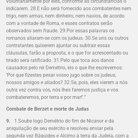
voluntariamente por eles, conforme as circunstâncias o
indicarem. 28.E não será fornecido aos combatentes nem
trigo, nem armas, nem dinheiro, nem navios, de acordo
com a vontade de Roma, e esses contratos serão
observados sem fraude. 29.Por essas palavras os
romanos aliaram-se com os judeus. 30.Se uns ou outros
contratantes quiserem ajuntar ou subtrair essas
cláusulas, farão a proposta, e o que for acrescentado ou
tirado será ratificado. 31.Pelo que toca aos danos
causados pelo rei Demétrio, eis o que lhe escrevemos:
‘Por que fizestes pesar vosso jugo sobre os judeus,
nossos amigos e aliados? 32.Se, pois, eles vierem a nós
outra vez contra vós, nós lhes faremos justiça e vos
combateremos, por terra e por mar!’.”
Combate de Berzet e morte de Judas
9.
1.Soube logo Demétrio do fim de Nicanor e da
aniquilação de seu exército e resolveu enviar pela
segunda vez Báquides e Alcimo à terra da Judeia, com a