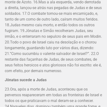
monte de Azoto. 16.Mas a ala esquerda, vendo derrotada
a direita, lançou-se atrás nas pegadas de Judas e de seus
soldados. 17.O combate tornou-se mais encarniçado, e,
tanto de um como de outro lado, caíram muitos feridos.
18.Judas mesmo caiu morto, e então todos os outros
fugiram. 19.Jônatas e Simão recolheram Judas, seu
irmão, e o enterraram no sepulcro de seus pais em Modin.
20.Todo o povo de Israel caiu na desolação e o chorou
longamente, guardando luto por vários dias, dizendo:
21.“Como sucumbiu o valente salvador de Israel?”. 22.O
restante das façanhas de Judas, de seus combates, de
seus feitos heroicos e atos gloriosos não foi escrito: ele é,
com efeito, por demais numeroso.
Jônatas sucede a Judas
23.Ora, após a morte de Judas, aconteceu que os
perversos reapareceram em todas as fronteiras de Israel e
todos os que praticavam o mal deram-se a conhecer.
24.Naqueles dias, dominou também uma grande fome, e