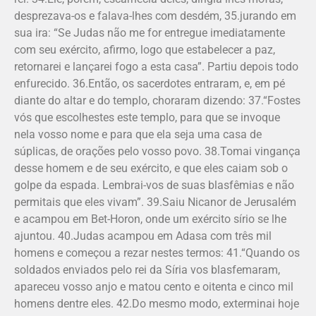
desprezava-os e falava-lhes com desdém, 35.jurando em
sua ira: “Se Judas não me for entregue imediatamente
com seu exército, afirmo, logo que estabelecer a paz,
retornarei e lançarei fogo a esta casa”. Partiu depois todo
enfurecido. 36.Então, os sacerdotes entraram, e, em pé
diante do altar e do templo, choraram dizendo: 37.“Fostes
vós que escolhestes este templo, para que se invoque
nela vosso nome e para que ela seja uma casa de
súplicas, de orações pelo vosso povo. 38.Tomai vingança
desse homem e de seu exército, e que eles caiam sob o
golpe da espada. Lembrai-vos de suas blasfêmias e não
permitais que eles vivam”. 39.Saiu Nicanor de Jerusalém
e acampou em Bet-Horon, onde um exército sírio se lhe
ajuntou. 40.Judas acampou em Adasa com três mil
homens e começou a rezar nestes termos: 41.“Quando os
soldados enviados pelo rei da Síria vos blasfemaram,
apareceu vosso anjo e matou cento e oitenta e cinco mil
homens dentre eles. 42.Do mesmo modo, exterminai hoje