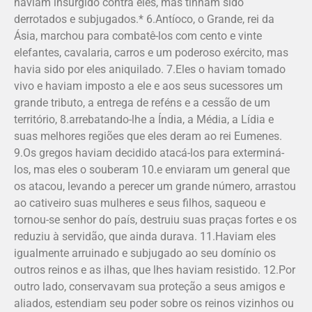
haviam insurgido contra eles, mas tinham sido
derrotados e subjugados.* 6.Antíoco, o Grande, rei da
Ásia, marchou para combatê-los com cento e vinte
elefantes, cavalaria, carros e um poderoso exército, mas
havia sido por eles aniquilado. 7.Eles o haviam tomado
vivo e haviam imposto a ele e aos seus sucessores um
grande tributo, a entrega de reféns e a cessão de um
território, 8.arrebatando-lhe a Índia, a Média, a Lídia e
suas melhores regiões que eles deram ao rei Eumenes.
9.Os gregos haviam decidido atacá-los para exterminá-
los, mas eles o souberam 10.e enviaram um general que
os atacou, levando a perecer um grande número, arrastou
ao cativeiro suas mulheres e seus filhos, saqueou e
tornou-se senhor do país, destruiu suas praças fortes e os
reduziu à servidão, que ainda durava. 11.Haviam eles
igualmente arruinado e subjugado ao seu domínio os
outros reinos e as ilhas, que lhes haviam resistido. 12.Por
outro lado, conservavam sua proteção a seus amigos e
aliados, estendiam seu poder sobre os reinos vizinhos ou