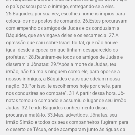
o país passou para o inimigo, entregando-se a eles.
25.Báquides, por sua vez, escolheu homens ímpios para
colocá-los nos postos de comando. 26.Estes procuravam
com empenho os amigos de Judas e os conduziam a
Báquides, que se vingava deles e os escarnecia. 27.A
opressão que caiu sobre Israel foi tal, que não houve
igual desde a época em que tinham desaparecido os
profetas.* 28.Reuniram-se todos os amigos de Judas e
disseram a Jônatas: 29.“Após a morte de Judas, teu
irmão, não há mais ninguém como ele, para opor-se a
nossos inimigos, a Báquides e aos que odeiam nossa
nação. 30.Por isso, te escolhemos hoje por chefe, para
nos conduzires ao combate”. 31.A partir dessa hora, Jô­
natas tomou o comando e assumiu o lugar de seu irmão
Judas. 32.Tendo Báquides conhecimento disso,
procurava matá-lo. 33.Mas, advertidos, Jônatas, seu
irmão Simão e todos os seus companheiros fugiram para
o deserto de Técua, onde acamparam junto às águas da