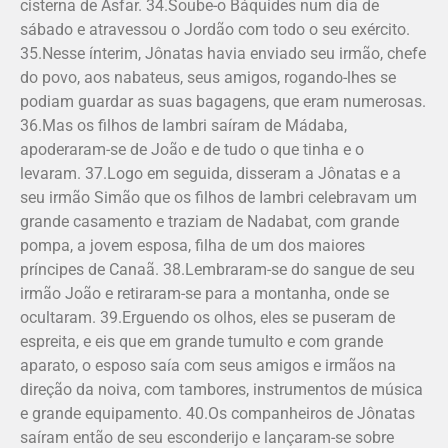
cisterna de Asfar. 34.Soube-o Báquides num dia de
sábado e atravessou o Jordão com todo o seu exército.
35.Nesse ínterim, Jônatas havia enviado seu irmão, chefe
do povo, aos naba­teus, seus amigos, rogando-lhes se
podiam guardar as suas bagagens, que eram numerosas.
36.Mas os filhos de Iambri saíram de Mádaba,
apoderaram-se de João e de tudo o que tinha e o
levaram. 37.Logo em seguida, disseram a Jônatas e a
seu irmão Simão que os filhos de Iambri celebravam um
grande casamento e traziam de Nadabat, com grande
pompa, a jovem esposa, filha de um dos maiores
príncipes de Canaã. 38.Lembraram-se do sangue de seu
irmão João e retiraram-se para a montanha, onde se
ocultaram. 39.Erguendo os olhos, eles se puseram de
espreita, e eis que em grande tumulto e com grande
aparato, o es­poso saía com seus amigos e irmãos na
direção da noiva, com tambores, instrumentos de música
e grande equipa­mento. 40.Os companheiros de Jônatas
saíram então de seu esconderijo e lançaram-se sobre