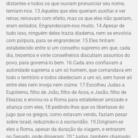
distantes e todos os que ouviam pronunciar seu nome,
temiam-nos. 13.Aqueles que eles queriam auxiliar e ver
reinar, reinavam com efeito, mas os que eles não queriam,
eram exilados. Engrandeciam-nos muito. 14.Apesar de
tudo isso, ninguém deles trazia diadema, nem se envolvia
com púrpura, para se engrandecer. 15.Eles tinham
estabelecido entre si um conselho supremo em que, cada
dia, trezentos e vinte conselheiros discutiam assuntos do
povo, para governá-lo bem. 16.Cada ano confiavam a
autoridade suprema a um só homem, que comandava em
todo o território e todos obedeciam a um só, sem haver ali
entre eles nem inveja nem ciúme. 17.Escolheu Judas a
Eupólemo, filho de João, filho de Acos, e Jasão, filho de
Elea­zar, e enviou-os a Roma para estabelecer amizade e
aliança com eles, 18.pedindo-lhes que os libertasse do
jugo que os gregos, como estavam vendo, faziam pesar
sobre Israel, reduzindo-o à escravidão. 19.Dirigiram-se
eles a Roma, apesar da duração da viagem, e entraram
no Senado, onde disseram: 20.“Judas, também chamado