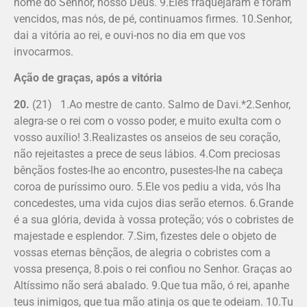
nome do Senhor, nosso Deus. 9.Eles fraquejaram e foram
vencidos, mas nós, de pé, continuamos firmes. 10.Senhor,
dai a vitória ao rei, e ouvi-nos no dia em que vos
invocarmos.
Ação de graças, após a vitória
20.
(21) 1.Ao mestre de canto. Salmo de Davi.*2.Senhor,
alegra-se o rei com o vosso poder, e muito exulta com o
vosso auxílio! 3.Realizastes os anseios de seu coração,
não rejeitastes a prece de seus lábios. 4.Com preciosas
bênçãos fostes-lhe ao encontro, pusestes-lhe na cabeça
coroa de puríssimo ouro. 5.Ele vos pediu a vida, vós lha
concedestes, uma vida cujos dias serão eternos. 6.Grande
é a sua glória, devida à vossa proteção; vós o cobristes de
majestade e esplendor. 7.Sim, fizestes dele o objeto de
vossas eternas bênçãos, de alegria o cobristes com a
vossa presença, 8.pois o rei confiou no Senhor. Graças ao
Altíssimo não será abalado. 9.Que tua mão, ó rei, apanhe
teus inimigos, que tua mão atinja os que te odeiam. 10.Tu