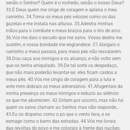
senão o Senhor? Quem é o rochedo, senão o nosso Deus?
33.É Deus quem me cinge de coragem e aplana o meu
caminho. 34.Torna os meus pés velozes como os das
gazelas e me instala nas alturas. 35.Adestra minhas
mãos para o combate e meus braços para o tiro de arco.
36.Vós me dais o escudo que me salva. Vossa destra me
sustém, e vossa bondade me engrandece. 37.Alargais o
caminho a meus passos, para meus pés não resvalarem.
38.Dou caça aos inimigos e os alcanço, e não volto sem
que os tenha aniquilado. 39.De tal sorte os despedaço,
que não mais poderão levantar-se: eles ficam caídos a
meus pés. 40.Vós me cingis de coragem para a luta e
ante mim dobrais os meus adversários. 41.Afugentais da
minha presença os meus inimigos e reduzis ao silêncio
os que me aborrecem. 42.Gritam por socorro, mas não há
quem os salve; clamam ao Senhor, mas não responde…
43.Eu os disperso como o pó que o vento leva, e os
esmago como o barro das estradas. 44.Vós me livrais
das revoltas do povo e me colocais à frente das nações;