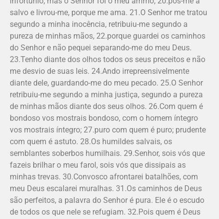
infortúnio, mas o Senhor foi o meu arrimo; 20.pôs-me a
salvo e livrou-me, porque me ama. 21.O Senhor me tratou
segundo a minha inocência, retribuiu-me segundo a
pureza de minhas mãos, 22.porque guardei os caminhos
do Senhor e não pequei separando-me do meu Deus.
23.Tenho diante dos olhos todos os seus preceitos e não
me desvio de suas leis. 24.Ando irrepreensivelmente
diante dele, guardando-me do meu pecado. 25.O Senhor
retribuiu-me segundo a minha justiça, segundo a pureza
de minhas mãos diante dos seus olhos. 26.Com quem é
bondoso vos mostrais bondoso, com o homem íntegro
vos mostrais íntegro; 27.puro com quem é puro; prudente
com quem é astuto. 28.Os humildes salvais, os
semblantes soberbos humilhais. 29.Senhor, sois vós que
fazeis brilhar o meu farol, sois vós que dissipais as
minhas trevas. 30.Convosco afrontarei batalhões, com
meu Deus escalarei muralhas. 31.Os caminhos de Deus
são perfeitos, a palavra do Senhor é pura. Ele é o escudo
de todos os que nele se refugiam. 32.Pois quem é Deus