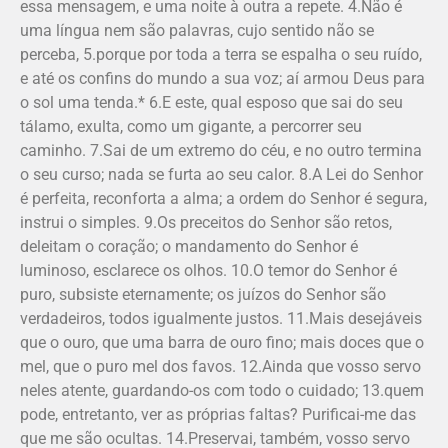
essa mensagem, e uma noite à outra a repete. 4.Não é
uma língua nem são palavras, cujo sentido não se
perceba, 5.porque por toda a terra se espalha o seu ruído,
e até os confins do mundo a sua voz; aí armou Deus para
o sol uma tenda.* 6.E este, qual esposo que sai do seu
tálamo, exulta, como um gigante, a percorrer seu
caminho. 7.Sai de um extremo do céu, e no outro termina
o seu curso; nada se furta ao seu calor. 8.A Lei do Senhor
é perfeita, reconforta a alma; a ordem do Senhor é segura,
instrui o simples. 9.Os preceitos do Senhor são retos,
deleitam o coração; o mandamento do Senhor é
luminoso, esclarece os olhos. 10.O temor do Senhor é
puro, subsiste eternamente; os juízos do Senhor são
verdadeiros, todos igualmente justos. 11.Mais desejáveis
que o ouro, que uma barra de ouro fino; mais doces que o
mel, que o puro mel dos favos. 12.Ainda que vosso servo
neles atente, guardando-os com todo o cuidado; 13.quem
pode, entretanto, ver as próprias faltas? Purificai-me das
que me são ocultas. 14.Preservai, também, vosso servo