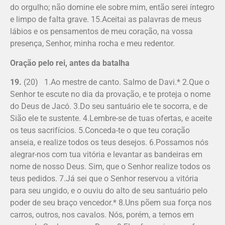
do orgulho; não domine ele sobre mim, então serei íntegro
e limpo de falta grave. 15.Aceitai as palavras de meus
lábios e os pensamentos de meu coração, na vossa
presença, Senhor, minha rocha e meu redentor.
Oração pelo rei, antes da batalha
19.
(20) 1.Ao mestre de canto. Salmo de Davi.* 2.Que o
Senhor te escute no dia da provação, e te proteja o nome
do Deus de Jacó. 3.Do seu santuário ele te socorra, e de
Sião ele te sustente. 4.Lembre-se de tuas ofertas, e aceite
os teus sacrifícios. 5.Conceda-te o que teu coração
anseia, e realize todos os teus desejos. 6.Possamos nós
alegrar-nos com tua vitória e levantar as bandeiras em
nome de nosso Deus. Sim, que o Senhor realize todos os
teus pedidos. 7.Já sei que o Senhor reservou a vitória
para seu ungido, e o ouviu do alto de seu santuário pelo
poder de seu braço vencedor.* 8.Uns põem sua força nos
carros, outros, nos cavalos. Nós, porém, a temos em