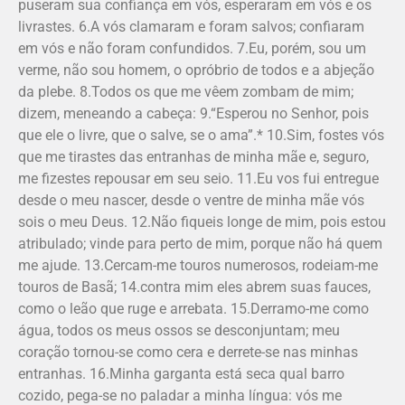
puseram sua confiança em vós, esperaram em vós e os
livrastes. 6.A vós clamaram e foram salvos; confiaram
em vós e não foram confundidos. 7.Eu, porém, sou um
verme, não sou homem, o opróbrio de todos e a abjeção
da plebe. 8.Todos os que me vêem zombam de mim;
dizem, meneando a cabeça: 9.“Esperou no Senhor, pois
que ele o livre, que o salve, se o ama”.* 10.Sim, fostes vós
que me tirastes das entranhas de minha mãe e, seguro,
me fizestes repousar em seu seio. 11.Eu vos fui entregue
desde o meu nascer, desde o ventre de minha mãe vós
sois o meu Deus. 12.Não fiqueis longe de mim, pois estou
atribulado; vinde para perto de mim, porque não há quem
me ajude. 13.Cercam-me touros numerosos, rodeiam-me
touros de Basã; 14.contra mim eles abrem suas fauces,
como o leão que ruge e arrebata. 15.Derramo-me como
água, todos os meus ossos se desconjuntam; meu
coração tornou-se como cera e derrete-se nas minhas
entranhas. 16.Minha garganta está seca qual barro
cozido, pega-se no paladar a minha língua: vós me