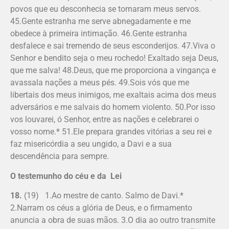
povos que eu desconhecia se tornaram meus servos.
45.Gente estranha me serve abnegadamente e me
obedece à primeira intimação. 46.Gente estranha
desfalece e sai tremendo de seus esconderijos. 47.Viva o
Senhor e bendito seja o meu rochedo! Exaltado seja Deus,
que me salva! 48.Deus, que me proporciona a vingança e
avassala nações a meus pés. 49.Sois vós que me
libertais dos meus inimigos, me exaltais acima dos meus
adversários e me salvais do homem violento. 50.Por isso
vos louvarei, ó Senhor, entre as nações e celebrarei o
vosso nome.* 51.Ele prepara grandes vitórias a seu rei e
faz misericórdia a seu ungido, a Davi e a sua
descendência para sempre.
O testemunho do céu e da Lei
18.
(19) 1.Ao mestre de canto. Salmo de Davi.*
2.Narram os céus a glória de Deus, e o firmamento
anuncia a obra de suas mãos. 3.O dia ao outro transmite