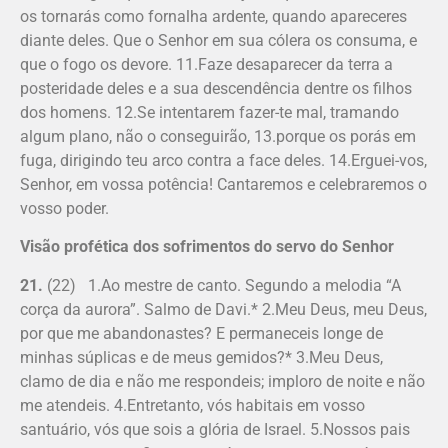
os tornarás como fornalha ardente, quando apareceres
diante deles. Que o Senhor em sua cólera os consuma, e
que o fogo os devore. 11.Faze desaparecer da terra a
posteridade deles e a sua descendência dentre os filhos
dos homens. 12.Se intentarem fazer-te mal, tramando
algum plano, não o conseguirão, 13.porque os porás em
fuga, dirigindo teu arco contra a face deles. 14.Erguei-vos,
Senhor, em vossa potência! Cantaremos e celebraremos o
vosso poder.
Visão profética dos sofrimentos do servo do Senhor
21.
(22) 1.Ao mestre de canto. Segundo a melodia “A
corça da aurora”. Salmo de Davi.* 2.Meu Deus, meu Deus,
por que me abandonastes? E permaneceis longe de
minhas súplicas e de meus gemidos?* 3.Meu Deus,
clamo de dia e não me respondeis; imploro de noite e não
me atendeis. 4.Entretanto, vós habitais em vosso
santuário, vós que sois a glória de Israel. 5.Nossos pais