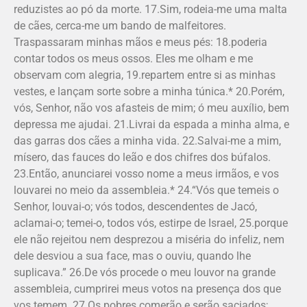
reduzistes ao pó da morte. 17.Sim, rodeia-me uma malta
de cães, cerca-me um bando de malfeitores.
Traspassaram minhas mãos e meus pés: 18.poderia
contar todos os meus ossos. Eles me olham e me
observam com alegria, 19.repartem entre si as minhas
vestes, e lançam sorte sobre a minha túnica.* 20.Porém,
vós, Senhor, não vos afasteis de mim; ó meu auxílio, bem
depressa me ajudai. 21.Livrai da espada a minha alma, e
das garras dos cães a minha vida. 22.Salvai-me a mim,
mísero, das fauces do leão e dos chifres dos búfalos.
23.Então, anunciarei vosso nome a meus irmãos, e vos
louvarei no meio da assembleia.* 24.“Vós que temeis o
Senhor, louvai-o; vós todos, descendentes de Jacó,
aclamai-o; temei-o, todos vós, estirpe de Israel, 25.porque
ele não rejeitou nem desprezou a miséria do infeliz, nem
dele desviou a sua face, mas o ouviu, quando lhe
suplicava.” 26.De vós procede o meu louvor na grande
assembleia, cumprirei meus votos na presença dos que
vos temem. 27.Os pobres comerão e serão saciados;