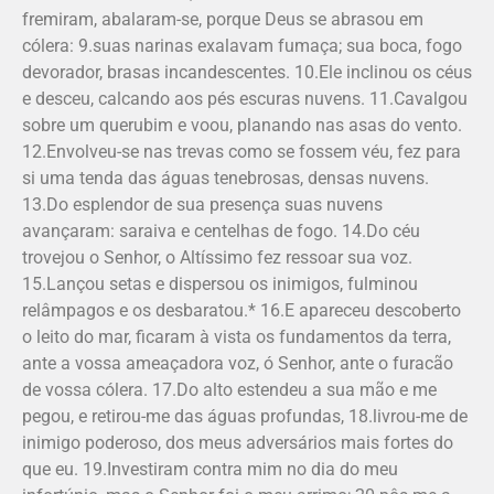
fremiram, abalaram-se, porque Deus se abrasou em
cólera: 9.suas narinas exalavam fumaça; sua boca, fogo
devorador, brasas incandescentes. 10.Ele inclinou os céus
e desceu, calcando aos pés escuras nuvens. 11.Cavalgou
sobre um querubim e voou, planando nas asas do vento.
12.Envolveu-se nas trevas como se fossem véu, fez para
si uma tenda das águas tenebrosas, densas nuvens.
13.Do esplendor de sua presença suas nuvens
avançaram: saraiva e centelhas de fogo. 14.Do céu
trovejou o Senhor, o Altíssimo fez ressoar sua voz.
15.Lançou setas e dispersou os inimigos, fulminou
relâmpagos e os desbaratou.* 16.E apareceu descoberto
o leito do mar, ficaram à vista os fundamentos da terra,
ante a vossa ameaçadora voz, ó Senhor, ante o furacão
de vossa cólera. 17.Do alto estendeu a sua mão e me
pegou, e retirou-me das águas profundas, 18.livrou-me de
inimigo poderoso, dos meus adversários mais fortes do
que eu. 19.Investiram contra mim no dia do meu