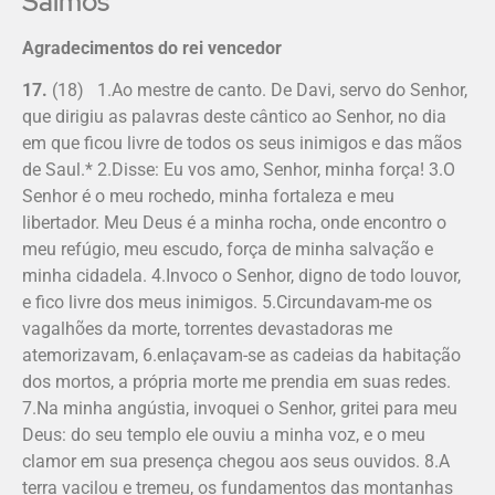
Salmos
Agradecimentos do rei vencedor
17.
(18) 1.Ao mestre de canto. De Davi, servo do Senhor,
que dirigiu as palavras deste cântico ao Senhor, no dia
em que ficou livre de todos os seus inimigos e das mãos
de Saul.* 2.Disse: Eu vos amo, Senhor, minha força! 3.O
Senhor é o meu rochedo, minha fortaleza e meu
libertador. Meu Deus é a minha rocha, onde encontro o
meu refúgio, meu escudo, força de minha salvação e
minha cidadela. 4.Invoco o Senhor, digno de todo louvor,
e fico livre dos meus inimigos. 5.Circundavam-me os
vagalhões da morte, torrentes devastadoras me
atemorizavam, 6.enlaçavam-se as cadeias da habitação
dos mortos, a própria morte me prendia em suas redes.
7.Na minha angústia, invoquei o Senhor, gritei para meu
Deus: do seu templo ele ouviu a minha voz, e o meu
clamor em sua presença chegou aos seus ouvidos. 8.A
terra vacilou e tremeu, os fundamentos das montanhas