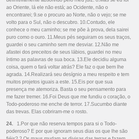
ao Oriente, lá ele não está; ao Ocidente, não o
encontrarei; 9.se o procuro ao Norte, não o vejo; se me
volto para o Sul, não o descubro. 10.Contudo, ele
conhece o meu caminho; se me põe à prova, dela sairei
puro como o ouro. 11.Meus pés seguiram os seus traços,
guardei o seu caminho sem me desviar. 12.Não me
afastei dos preceitos de seus lábios, guardei no meu
íntimo as palavras de sua boca. 13.Ele decidiu alguma
coisa, quem o fará voltar atrás? Ele faz o que bem lhe
agrada. 14.Realizará seu desígnio a meu respeito e tem
muitos projetos iguais a este. 15.Eis por que sua
presença me atemoriza. Basta o seu pensamento para
me fazer tremer. 16.Foi Deus que me fundiu o coração, o
Todo-poderoso me enche de terror. 17.Sucumbo diante
das trevas. Elas cobriram-me o rosto.
24.
1.Por que não reserva tempos para si o Todo-
poderoso? E por que ignoram seus dias os que lhe são
fiéis? 2.Os maus mudam as divisas das terras e fazem