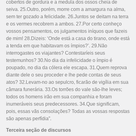
cobertos de gordura e a medula dos ossos cheia de
seiva. 25.Outro, porém, morre com a amargura na alma,
sem ter gozado a felicidade. 26.Juntos se deitam na terra
e os vermes recobrem a ambos. 27.Por certo conheço
vossos pensamentos, os julgamentos iníquos que fazeis
de mim! 28.Dizeis: ‘Onde está a casa do tirano, onde está
a tenda em que habitavam os ímpios?’. 29.Não
interrogastes os viajantes? Contestaríeis seus
testemunhos? 30.No dia da infelicidade o ímpio é
poupado, no dia da cólera ele escapa. 31.Quem reprova
diante dele o seu proceder e lhe pede contas de seus
atos? 32.Levam-no ao sepulcro, ficarão de vigília em sua
câmara funerária. 33.Os torrões do vale são-lhe leves;
todos os homens irão em sua companhia e foram
inumeráveis seus predecessores. 34.Que significam,
pois, essas vãs consolações? Todas as vossas respostas
são apenas perfídia”.
Terceira seção de discursos