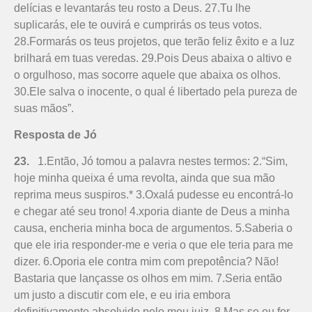
delícias e levantarás teu rosto a Deus. 27.Tu lhe
suplicarás, ele te ouvirá e cumprirás os teus votos.
28.Formarás os teus projetos, que terão feliz êxito e a luz
brilhará em tuas veredas. 29.Pois Deus abaixa o altivo e
o orgulhoso, mas socorre aquele que abaixa os olhos.
30.Ele salva o inocente, o qual é libertado pela pureza de
suas mãos”.
Resposta de Jó
23.
1.Então, Jó tomou a palavra nestes termos: 2.“Sim,
hoje minha queixa é uma revolta, ainda que sua mão
reprima meus suspiros.* 3.Oxalá pudesse eu encontrá-lo
e chegar até seu trono! 4.xporia diante de Deus a minha
causa, encheria minha boca de argumentos. 5.Saberia o
que ele iria responder-me e veria o que ele teria para me
dizer. 6.Oporia ele contra mim com prepotência? Não!
Bastaria que lançasse os olhos em mim. 7.Seria então
um justo a discutir com ele, e eu iria embora
definitivamente absolvido pelo meu juiz. 8.Mas se eu for