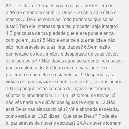
22.
1.Elifaz de Temã tomou a palavra nestes termos:
2.“Pode o homem ser útil a Deus? O sábio só é útil a si
mesmo. 3.De que serve ao Todo-poderoso que sejas
justo? Tem ele interesse que teu proceder seja íntegro?
4.É por causa de tua piedade que ele te pune e entra
contigo em juízo? 5.Não é enorme a tua malícia e não
são inumeráveis as tuas iniquidades? 6.Sem razão
penhoraste os teus irmãos e despojaste de suas vestes
os miseráveis.* 7.Não davas água ao sedento, recusavas
pão ao esfomeado. 8.A terra era do mais forte, e o
protegido é que nela se estabelecia. 9.Despedias as
viúvas de mãos vazias e quebravas os braços dos órfãos.
10.Eis por que estás cercado de laços e os terrores
súbitos te amedrontam. 11.Tua luz tornou-se trevas, já
não vês nada e o dilúvio das águas te engole. 12.Não
está Deus nas alturas do céu? Vê a abóbada estrelada,
como está alta! 13.E dizes: ‘Que sabe Deus? Pode ele
julgar através de nuvens escuras? 14.As nuvens formam