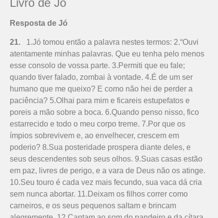
Livro de Jó
Resposta de Jó
21.
1.Jó tomou então a palavra nestes termos: 2.“Ouvi
atentamente minhas palavras. Que eu tenha pelo menos
esse consolo de vossa parte. 3.Permiti que eu fale;
quando tiver falado, zombai à vontade. 4.É de um ser
humano que me queixo? E como não hei de perder a
paciência? 5.Olhai para mim e ficareis estupefatos e
poreis a mão sobre a boca. 6.Quando penso nisso, fico
estarrecido e todo o meu corpo treme. 7.Por que os
ímpios sobrevivem e, ao envelhecer, crescem em
poderio? 8.Sua posteridade prospera diante deles, e
seus descendentes sob seus olhos. 9.Suas casas estão
em paz, livres de perigo, e a vara de Deus não os atinge.
10.Seu touro é cada vez mais fecundo, sua vaca dá cria
sem nunca abortar. 11.Deixam os filhos correr como
carneiros, e os seus pequenos saltam e brincam
alegremente. 12.Cantam ao som do pandeiro e da cítara,