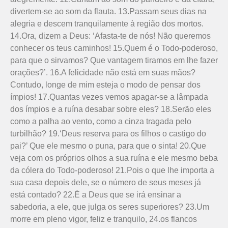
divertem-se ao som da flauta. 13.Passam seus dias na
alegria e descem tranquilamente à região dos mortos.
14.Ora, dizem a Deus: ‘Afasta-te de nós! Não queremos
conhecer os teus caminhos! 15.Quem é o Todo-poderoso,
para que o sirvamos? Que vantagem tiramos em lhe fazer
orações?’. 16.A felicidade não está em suas mãos?
Contudo, longe de mim esteja o modo de pensar dos
ímpios! 17.Quantas vezes vemos apagar-se a lâmpada
dos ímpios e a ruína desabar sobre eles? 18.Serão eles
como a palha ao vento, como a cinza tragada pelo
turbilhão? 19.‘Deus reserva para os filhos o castigo do
pai?’ Que ele mesmo o puna, para que o sinta! 20.Que
veja com os próprios olhos a sua ruína e ele mesmo beba
da cólera do Todo-poderoso! 21.Pois o que lhe importa a
sua casa depois dele, se o número de seus meses já
está contado? 22.É a Deus que se irá ensinar a
sabedoria, a ele, que julga os seres superiores? 23.Um
morre em pleno vigor, feliz e tranquilo, 24.os flancos