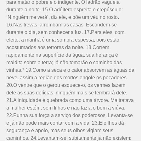
para matar o pobre e o indigente. O ladrão vagueia
durante a noite. 15.O adúltero espreita o crepúsculo:
‘Ninguém me verá’, diz ele, e põe um véu no rosto.
16.Nas trevas, arrombam as casas. Escondem-se
durante o dia, sem conhecer a luz. 17.Para eles, com
efeito, a manhã é uma sombra espessa, pois estão
acostumados aos terrores da noite. 18.Correm
rapidamente na superfície da água, sua herança é
maldita sobre a terra; já não tomarão o caminho das
vinhas.* 19.Como a seca e o calor absorvem as águas da
neve, assim a região dos mortos engole os pecadores.
20.O ventre que o gerou esquece-o, os vermes fazem
dele as suas delícias; ninguém mais se lembrará dele.
21.A iniquidade é quebrada como uma árvore. Maltratava
a mulher estéril, sem filhos e não fazia o bem à viúva.
22.Punha sua força a serviço dos poderosos. Levanta-se
e já não pode mais contar com a vida. 23.Ele lhes dá
segurança e apoio, mas seus olhos vigiam seus
caminhos. 24.Levantam-se, subitamente já não existem;