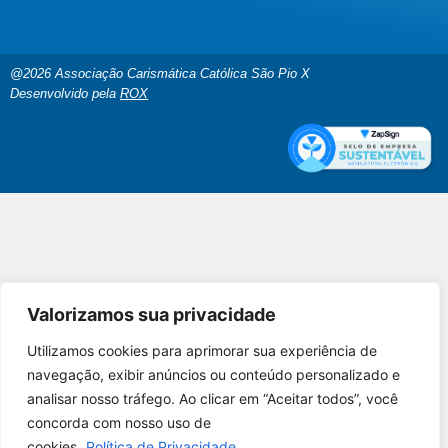
@2026 Associação Carismática Católica São Pio X
Desenvolvido pela
ROX
Valorizamos sua privacidade
Utilizamos cookies para aprimorar sua experiência de
Utilizamos cookies para oferecer melhor
navegação, exibir anúncios ou conteúdo personalizado e
experiência, melhorar o desempenho, analisar
analisar nosso tráfego. Ao clicar em “Aceitar todos”, você
como você interage em nosso site e
concorda com nosso uso de
personalizar conteúdo.
cookies.
Política de Privacidade