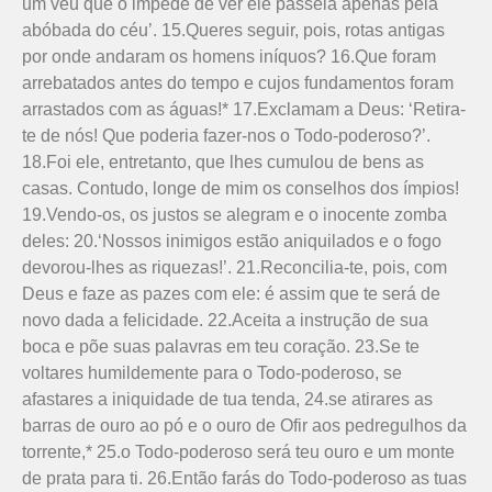
um véu que o impede de ver ele passeia apenas pela
abóbada do céu’. 15.Queres seguir, pois, rotas antigas
por onde andaram os homens iníquos? 16.Que foram
arrebatados antes do tempo e cujos fundamentos foram
arrastados com as águas!* 17.Exclamam a Deus: ‘Retira-
te de nós! Que poderia fazer-nos o Todo-poderoso?’.
18.Foi ele, entretanto, que lhes cumulou de bens as
casas. Contudo, longe de mim os conselhos dos ímpios!
19.Vendo-os, os justos se alegram e o inocente zomba
deles: 20.‘Nossos inimigos estão aniquilados e o fogo
devorou-lhes as riquezas!’. 21.Reconcilia-te, pois, com
Deus e faze as pazes com ele: é assim que te será de
novo dada a felicidade. 22.Aceita a instrução de sua
boca e põe suas palavras em teu coração. 23.Se te
voltares humildemente para o Todo-poderoso, se
afastares a iniquidade de tua tenda, 24.se atirares as
barras de ouro ao pó e o ouro de Ofir aos pedregulhos da
torrente,* 25.o Todo-poderoso será teu ouro e um monte
de prata para ti. 26.Então farás do Todo-poderoso as tuas