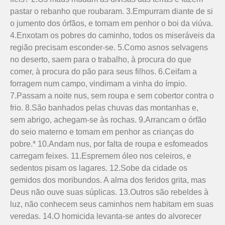
pastar o rebanho que roubaram. 3.Empurram diante de si
o jumento dos órfãos, e tomam em penhor o boi da viúva.
4.Enxotam os pobres do caminho, todos os miseráveis da
região precisam esconder-se. 5.Como asnos selvagens
no deserto, saem para o trabalho, à procura do que
comer, à procura do pão para seus filhos. 6.Ceifam a
forragem num campo, vindimam a vinha do ímpio.
7.Passam a noite nus, sem roupa e sem cobertor contra o
frio. 8.São banhados pelas chuvas das montanhas e,
sem abrigo, achegam-se às rochas. 9.Arrancam o órfão
do seio materno e tomam em penhor as crianças do
pobre.* 10.Andam nus, por falta de roupa e esfomeados
carregam feixes. 11.Espremem óleo nos celeiros, e
sedentos pisam os lagares. 12.Sobe da cidade os
gemidos dos moribundos. A alma dos feridos grita, mas
Deus não ouve suas súplicas. 13.Outros são rebeldes à
luz, não conhecem seus caminhos nem habitam em suas
veredas. 14.O homicida levanta-se antes do alvorecer