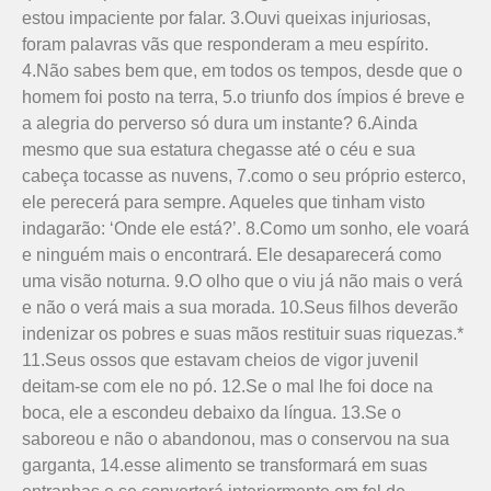
estou impaciente por falar. 3.Ouvi queixas injuriosas,
foram palavras vãs que responderam a meu espírito.
4.Não sabes bem que, em todos os tempos, desde que o
homem foi posto na terra, 5.o triunfo dos ímpios é breve e
a alegria do perverso só dura um instante? 6.Ainda
mesmo que sua estatura chegasse até o céu e sua
cabeça tocasse as nuvens, 7.como o seu próprio esterco,
ele perecerá para sempre. Aqueles que tinham visto
indagarão: ‘Onde ele está?’. 8.Como um sonho, ele voará
e ninguém mais o encontrará. Ele desaparecerá como
uma visão noturna. 9.O olho que o viu já não mais o verá
e não o verá mais a sua morada. 10.Seus filhos deverão
indenizar os pobres e suas mãos restituir suas riquezas.*
11.Seus ossos que estavam cheios de vigor juvenil
deitam-se com ele no pó. 12.Se o mal lhe foi doce na
boca, ele a escondeu debaixo da língua. 13.Se o
saboreou e não o abandonou, mas o conservou na sua
garganta, 14.esse alimento se transformará em suas