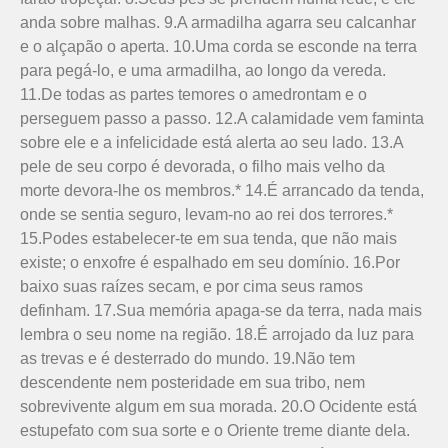
anda sobre malhas. 9.A armadilha agarra seu calcanhar
e o alçapão o aperta. 10.Uma corda se esconde na terra
para pegá-lo, e uma armadilha, ao longo da vereda.
11.De todas as partes temores o amedrontam e o
perseguem passo a passo. 12.A calamidade vem faminta
sobre ele e a infelicidade está alerta ao seu lado. 13.A
pele de seu corpo é devorada, o filho mais velho da
morte devora-lhe os membros.* 14.É arrancado da tenda,
onde se sentia seguro, levam-no ao rei dos terrores.*
15.Podes estabelecer-te em sua tenda, que não mais
existe; o enxofre é espalhado em seu domínio. 16.Por
baixo suas raízes secam, e por cima seus ramos
definham. 17.Sua memória apaga-se da terra, nada mais
lembra o seu nome na região. 18.É arrojado da luz para
as trevas e é desterrado do mundo. 19.Não tem
descendente nem posteridade em sua tribo, nem
sobrevivente algum em sua morada. 20.O Ocidente está
estupefato com sua sorte e o Oriente treme diante dela.