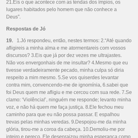
21.Eis o que acontece com as tendas dos ímpios, os
lugares habitados pelo homem que não conhece a
Deus”.
Respostas de Jó
19.
1.Jó respondeu, então, nestes termos: 2.“Até quando
afligireis a minha alma e me atormentareis com vossos
discursos? 3.Eis que já por dez vezes me ultrajastes.
Não vos envergonhais de me insultar? 4.Mesmo que eu
tivesse verdadeiramente pecado, minha culpa só diria
respeito a mim mesmo. 5.Se vos quiserdes levantar
contra mim, convencendo-me de ignomínia, 6.sabei que
foi Deus quem me afligiu e me cercou com sua rede. 7.Se
clamo: ‘Violência!’, ninguém me responde; levanto minha
voz, e não há quem me faça justiça. 8.Ele fechou meu
caminho para que eu não possa passar. E espalhou
trevas pelas minhas veredas. 9.Despojou-me da minha
glória, tirou-me a coroa da cabeça. 10.Demoliu-me por
inteiro e pereço. Ele desenraizou minha esperança como