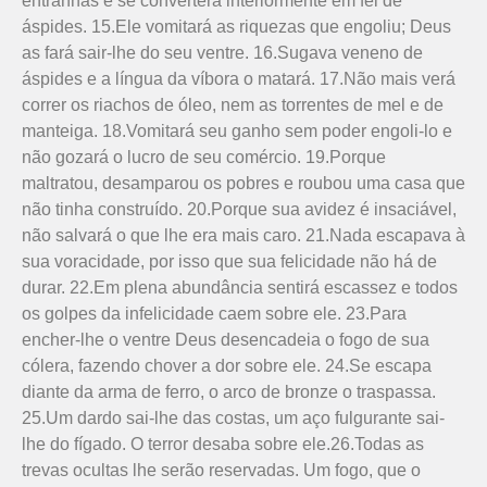
entranhas e se converterá interiormente em fel de
áspides. 15.Ele vomitará as riquezas que engoliu; Deus
as fará sair-lhe do seu ventre. 16.Sugava veneno de
áspides e a língua da víbora o matará. 17.Não mais verá
correr os riachos de óleo, nem as torrentes de mel e de
manteiga. 18.Vomitará seu ganho sem poder engoli-lo e
não gozará o lucro de seu comércio. 19.Porque
maltratou, desamparou os pobres e roubou uma casa que
não tinha construído. 20.Porque sua avidez é insaciável,
não salvará o que lhe era mais caro. 21.Nada escapava à
sua voracidade, por isso que sua felicidade não há de
durar. 22.Em plena abundância sentirá escassez e todos
os golpes da infelicidade caem sobre ele. 23.Para
encher-lhe o ventre Deus desencadeia o fogo de sua
cólera, fazendo chover a dor sobre ele. 24.Se escapa
diante da arma de ferro, o arco de bronze o traspassa.
25.Um dardo sai-lhe das costas, um aço fulgurante sai-
lhe do fígado. O terror desaba sobre ele.26.Todas as
trevas ocultas lhe serão reservadas. Um fogo, que o