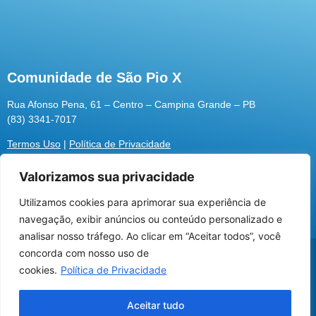
Comunidade de São Pio X
Rua Afonso Pena, 61 – Centro – Campina Grande – PB
(83) 3341-7017
Termos Uso
|
Política de Privacidade
Valorizamos sua privacidade
Utilizamos cookies para aprimorar sua experiência de
Utilizamos cookies para oferecer melhor
navegação, exibir anúncios ou conteúdo personalizado e
experiência, melhorar o desempenho, analisar
analisar nosso tráfego. Ao clicar em “Aceitar todos”, você
como você interage em nosso site e
@2026 Associação Carismática Católica São Pio X
concorda com nosso uso de
personalizar conteúdo.
Desenvolvido pela
ROX
cookies.
Política de Privacidade
Recusar Cookies
Aceitar Cookies
Aceitar tudo