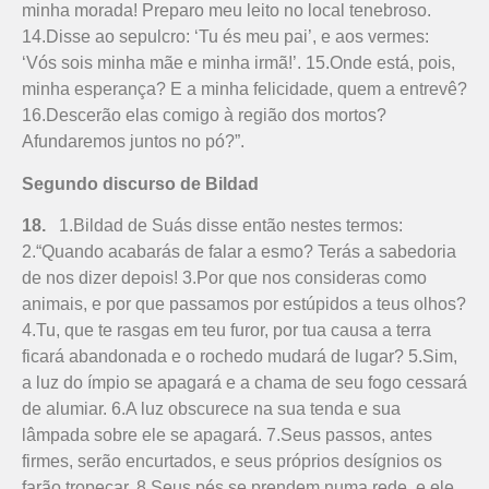
minha morada! Preparo meu leito no local tenebroso.
14.Disse ao sepulcro: ‘Tu és meu pai’, e aos vermes:
‘Vós sois minha mãe e minha irmã!’. 15.Onde está, pois,
minha esperança? E a minha felicidade, quem a entrevê?
16.Descerão elas comigo à região dos mortos?
Afundaremos juntos no pó?”.
Segundo discurso de Bildad
18.
1.Bildad de Suás disse então nestes termos:
2.“Quando acabarás de falar a esmo? Terás a sabedoria
de nos dizer depois! 3.Por que nos consideras como
animais, e por que passamos por estúpidos a teus olhos?
4.Tu, que te rasgas em teu furor, por tua causa a terra
ficará abandonada e o rochedo mudará de lugar? 5.Sim,
a luz do ímpio se apagará e a chama de seu fogo cessará
de alumiar. 6.A luz obscurece na sua tenda e sua
lâmpada sobre ele se apagará. 7.Seus passos, antes
firmes, serão encurtados, e seus próprios desígnios os
farão tropeçar. 8.Seus pés se prendem numa rede, e ele