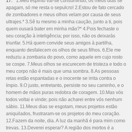
17.
1.Meu espírito vai-se consumindo, os meus dias se
apagam, só me resta o sepulcro! 2.Estou de fato cercado
de zombadores e meus olhos velam por causa de seus
ultrajes.* 3.Sê tu mesmo a minha caução, junto a ti, pois
quem ousará bater em minha mão?* 4.Pois fechaste o
seu coração à inteligência; por isso, não os deixarás
triunfar. 5.Há quem convide seus amigos à partilha,
enquanto desfalecem os olhos de seus filhos. 6.Ele me
reduziu a zombaria do povo, como aquele em cujo rosto
se cospe. 7.Meus olhos se escurecem de tristeza e todo o
meu corpo não é mais que uma sombra. 8.As pessoas
retas estão espantadas e o inocente se irrita contra o
ímpio. 9.O justo, entretanto, persiste no seu caminho, e o
homem de mãos puras redobra de coragem. 10.Mas vós
todos voltai e vinde; pois não acharei entre vós nenhum
sábio. 11.Meus dias se esgotam, meus projetos estão
aniquilados, frustraram-se os projetos do meu coração.
12.Fazem da noite, dia. A luz da manhã é para mim como
trevas. 13.Deverei esperar? A região dos mortos é a