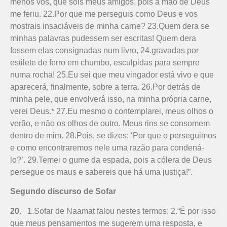
menos vós, que sois meus amigos, pois a mão de Deus
me feriu. 22.Por que me perseguis como Deus e vos
mostrais insaciáveis de minha carne? 23.Quem dera se
minhas palavras pudessem ser escritas! Quem dera
fossem elas consignadas num livro, 24.gravadas por
estilete de ferro em chumbo, esculpidas para sempre
numa rocha! 25.Eu sei que meu vingador está vivo e que
aparecerá, finalmente, sobre a terra. 26.Por detrás de
minha pele, que envolverá isso, na minha própria carne,
verei Deus.* 27.Eu mesmo o contemplarei, meus olhos o
verão, e não os olhos de outro. Meus rins se consomem
dentro de mim. 28.Pois, se dizes: ‘Por que o perseguimos
e como encontraremos nele uma razão para condená-
lo?’. 29.Temei o gume da espada, pois a cólera de Deus
persegue os maus e sabereis que há uma justiça!”.
Segundo discurso de Sofar
20.
1.Sofar de Naamat falou nestes termos: 2.“É por isso
que meus pensamentos me sugerem uma resposta, e