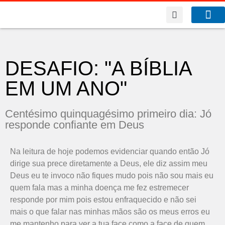
A Co
O que f
Benfeitor da Fé
DESAFIO: "A BÍBLIA
EM UM ANO"
Centésimo quinquagésimo primeiro dia: Jó
responde confiante em Deus
Na leitura de hoje podemos evidenciar quando então Jó
dirige sua prece diretamente a Deus, ele diz assim meu
Deus eu te invoco não fiques mudo pois não sou mais eu
quem fala mas a minha doença me fez estremecer
responde por mim pois estou enfraquecido e não sei
mais o que falar nas minhas mãos são os meus erros eu
me mantenho para ver a tua face como a face de quem