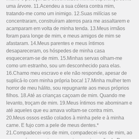
uma árvore. 11.Acendeu a sua cólera contra mim,
tratando-me como um inimigo. 12.Suas milícias se
concentraram, construíram aterros para me assaltarem e
acamparam em volta de minha tenda. 13.Meus irmãos
foram para longe de mim, e meus amigos de mim se
afastaram. 14.Meus parentes e meus íntimos
desapareceram, os hóspedes de minha casa
esqueceram-se de mim. 15.Minhas servas olham-me
como um estranho, sou um desconhecido para elas.
16.Chamo meu escravo e ele não responde, apesar de
suplicá-lo com minha própria boca! 17.Minha mulher tem
horror de meu hálito, sou repugnante aos meus próprios
filhos. 18.Até as crianças caçoam de mim. Quando me
levanto, troçam de mim. 19.Meus íntimos me abominam e
até aqueles que eu amava voltam-se contra mim.
20.Meus ossos estão colados à minha pele e à minha
carne. E fujo com a pele de meus dentes.*
21.Compadecei-vos de mim, compadecei-vos de mim, ao