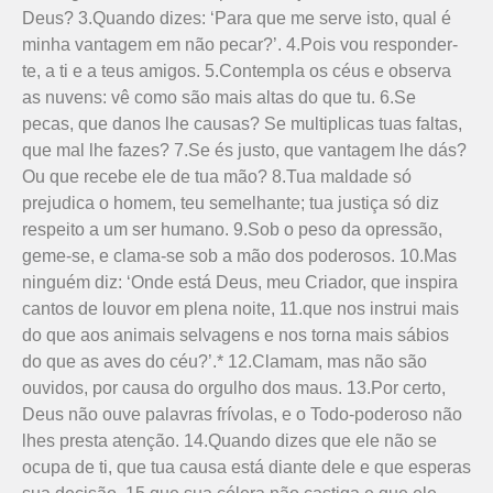
Deus? 3.Quando dizes: ‘Para que me serve isto, qual é
minha vantagem em não pecar?’. 4.Pois vou responder-
te, a ti e a teus amigos. 5.Contempla os céus e observa
as nuvens: vê como são mais altas do que tu. 6.Se
pecas, que danos lhe causas? Se multiplicas tuas faltas,
que mal lhe fazes? 7.Se és justo, que vantagem lhe dás?
Ou que recebe ele de tua mão? 8.Tua maldade só
prejudica o homem, teu semelhante; tua justiça só diz
respeito a um ser humano. 9.Sob o peso da opressão,
geme-se, e clama-se sob a mão dos poderosos. 10.Mas
ninguém diz: ‘Onde está Deus, meu Criador, que inspira
cantos de louvor em plena noite, 11.que nos instrui mais
do que aos animais selvagens e nos torna mais sábios
do que as aves do céu?’.* 12.Clamam, mas não são
ouvidos, por causa do orgulho dos maus. 13.Por certo,
Deus não ouve palavras frívolas, e o Todo-poderoso não
lhes presta atenção. 14.Quando dizes que ele não se
ocupa de ti, que tua causa está diante dele e que esperas