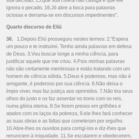
sua decisão, 15.que sua cólera não castiga e que ele
ignora o pecado, 16.Jó abre a boca para palavras
ociosas e derrama-se em discursos impertinentes”.
Quarto discurso de Eliú
36.
1.Depois Eliú prosseguiu nestes termos: 2.“Espera
um pouco e te instruirei. Tenho ainda palavras em defesa
de Deus. 3.Vou buscar longe a minha ciência, para
justificar aquele que me criou. 4.Pois minhas palavras
não são certamente mentirosas e estás tratando com um
homem de ciência sólida. 5.Deus é poderoso, mas não é
arrogante, é poderoso por sua ciência. 6.Não deixa o
ímpio viver, mas faz justiça aos oprimidos. 7.Não tira seus
olhos do justo e os faz assentar no trono com os reis,
numa glória eterna. 8.Se forem presos em grilhões e
atados com os laços da pobreza, 9.ele lhes fará conhecer
as suas obras e as faltas que cometeram por orgulho.
10.Abre-lhes os ouvidos para corrigi-los e diz-lhes que
renunciem à iniquidade. 11.Se escutarem e obedecerem,