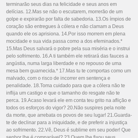
terminarão seus dias na felicidade e seus anos em
delícias. 12.Mas se não o escutarem, morrerão de um
golpe e expirarão por falta de sabedoria. 13.Os ímpios de
coração são entregues à cólera e não clamam a Deus
quando ele os aprisiona. 14.Por isso morrem em plena
mocidade e sua vida passa como a dos efeminados.*
15.Mas Deus salvará o pobre pela sua miséria e o instrui
pelo sofrimento. 16.A ti também ele retirará das fauces a
angústia, numa larga liberdade e no repouso de uma
mesa bem guarnecida.* 17.Mas tu te comportas como um
malvado, com o risco de incorrer em sentença e
penalidade. 18.Toma cuidado para que a cólera não te
inflija um castigo e que o tamanho do resgate não te
perca. 19.Acaso levará ele em conta teu grito na aflição e
todos os esforços do vigor? 20.Não suspires pela noite
da morte, que arrebata os povos de seu lugar! 21.Guarda-
te de declinar para a iniquidade, e de preferir a injustiça
ao sofrimento. 22.Vê, Deus é sublime em seu poder! Que
senhor lhe é comparável? 23.Quem lhe fixou seus