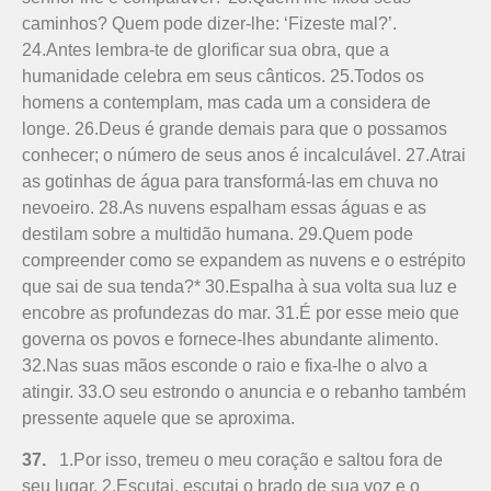
caminhos? Quem pode dizer-lhe: ‘Fizeste mal?’.
24.Antes lembra-te de glorificar sua obra, que a
humanidade celebra em seus cânticos. 25.Todos os
homens a contemplam, mas cada um a considera de
longe. 26.Deus é grande demais para que o possamos
conhecer; o número de seus anos é incalculável. 27.Atrai
as gotinhas de água para transformá-las em chuva no
nevoeiro. 28.As nuvens espalham essas águas e as
destilam sobre a multidão humana. 29.Quem pode
compreender como se expandem as nuvens e o estrépito
que sai de sua tenda?* 30.Espalha à sua volta sua luz e
encobre as profundezas do mar. 31.É por esse meio que
governa os povos e fornece-lhes abundante alimento.
32.Nas suas mãos esconde o raio e fixa-lhe o alvo a
atingir. 33.O seu estrondo o anuncia e o rebanho também
pressente aquele que se aproxima.
37.
1.Por isso, tremeu o meu coração e saltou fora de
seu lugar. 2.Escutai, escutai o brado de sua voz e o