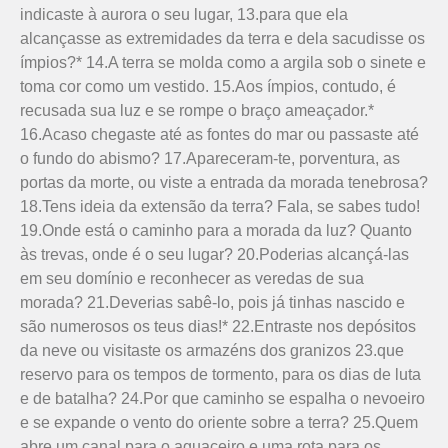
indicaste à aurora o seu lugar, 13.para que ela
alcançasse as extremidades da terra e dela sacudisse os
ímpios?* 14.A terra se molda como a argila sob o sinete e
toma cor como um vestido. 15.Aos ímpios, contudo, é
recusada sua luz e se rompe o braço ameaçador.*
16.Acaso chegaste até as fontes do mar ou passaste até
o fundo do abismo? 17.Apareceram-te, porventura, as
portas da morte, ou viste a entrada da morada tenebrosa?
18.Tens ideia da extensão da terra? Fala, se sabes tudo!
19.Onde está o caminho para a morada da luz? Quanto
às trevas, onde é o seu lugar? 20.Poderias alcançá-las
em seu domínio e reconhecer as veredas de sua
morada? 21.Deverias sabê-lo, pois já tinhas nascido e
são numerosos os teus dias!* 22.Entraste nos depósitos
da neve ou visitaste os armazéns dos granizos 23.que
reservo para os tempos de tormento, para os dias de luta
e de batalha? 24.Por que caminho se espalha o nevoeiro
e se expande o vento do oriente sobre a terra? 25.Quem
abre um canal para o aguaceiro e uma rota para os