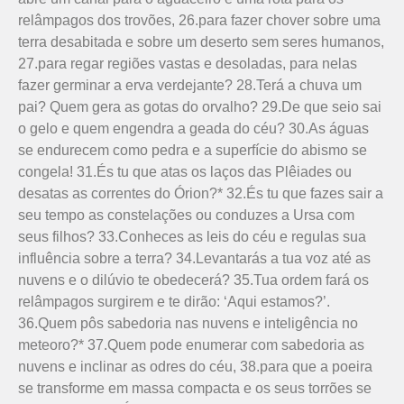
relâmpagos dos trovões, 26.para fazer chover sobre uma
terra desabitada e sobre um deserto sem seres humanos,
27.para regar regiões vastas e desoladas, para nelas
fazer germinar a erva verdejante? 28.Terá a chuva um
pai? Quem gera as gotas do orvalho? 29.De que seio sai
o gelo e quem engendra a geada do céu? 30.As águas
se endurecem como pedra e a superfície do abismo se
congela! 31.És tu que atas os laços das Plêiades ou
desatas as correntes do Órion?* 32.És tu que fazes sair a
seu tempo as constelações ou conduzes a Ursa com
seus filhos? 33.Conheces as leis do céu e regulas sua
influência sobre a terra? 34.Levantarás a tua voz até as
nuvens e o dilúvio te obedecerá? 35.Tua ordem fará os
relâmpagos surgirem e te dirão: ‘Aqui estamos?’.
36.Quem pôs sabedoria nas nuvens e inteligência no
meteoro?* 37.Quem pode enumerar com sabedoria as
nuvens e inclinar as odres do céu, 38.para que a poeira
se transforme em massa compacta e os seus torrões se