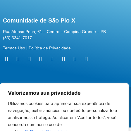
Comunidade de São Pio X
Rua Afonso Pena, 61 – Centro – Campina Grande – PB
(83) 3341-7017
Termos Uso
|
Política de Privacidade
Valorizamos sua privacidade
@2026 Associação Carismática Católica São Pio X
Desenvolvido pela
ROX
Utilizamos cookies para aprimorar sua experiência de
Utilizamos cookies para oferecer melhor
navegação, exibir anúncios ou conteúdo personalizado e
experiência, melhorar o desempenho, analisar
analisar nosso tráfego. Ao clicar em “Aceitar todos”, você
como você interage em nosso site e
concorda com nosso uso de
personalizar conteúdo.