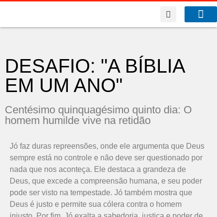
A Co
O que f
DESAFIO: "A BÍBLIA
EM UM ANO"
Centésimo quinquagésimo quinto dia: O
homem humilde vive na retidão
J
ó
f
az
d
uras
rep
reens
õ
es
,
on
de
ele
argument
a
que
Deus
sem
pre
est
á
no
contro
le
e
n
ão
de
ve
ser
question
ado
por
n
ada
que
nos
ac
onte
ça
.
Ele
dest
aca
a
grand
e
za
de
Deus
,
que
ex
ced
e
a
comp
reens
ão
human
a
,
e
se
u
p
oder
p
ode
ser
v
ist
o
na
temp
est
ade
.
J
ó
t
amb
é
m
most
ra
que
Deus
é
just
o
e
permite sua cólera contra o
hom
em
injust
o
.
Por
f
im
,
J
ó
ex
alt
a
a
sab
ed
oria
,
just
i
ça
e
p
oder
de