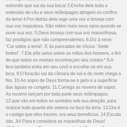
estrondo que sai da sua boca! 3.Enche dele toda a
extensão do céu e seus relâmpagos atingem os confins
da terra! 4.Por detrás dele ruge uma voz e troveja com
sua voz majestosa. Não retém mais seus raios quando se
ouve sua voz. 5.Deus troveja com sua voz maravilhosa,
faz prodígios que não compreendemos. 6.Diz à neve:
‘Cai sobre a terra!’. E às pancadas de chuva: ‘Sede
fortes!’. 7.Ele põe selos sobre as mãos dos homens, a fim
de que todos os mortais reconheçam seu criador.* 8.A
fera também entra em seu covil e encolhe-se em sua
toca. 9.O furacão sai da câmara do sul e do norte chega o
frio. 10.Ao sopro de Deus forma-se o gelo e a superfície
das águas se congela. 11.Carrega as nuvens de vapor.
As nuvens lançam por toda parte seus relâmpagos,
12.que vão em todos os sentidos sob sua direção, para
realizar tudo quanto ele ordena na face da terra. 13.Ora é
o castigo que eles trazem, ora seus benefícios. 14.Escuta
isto, Jó! Para e considera as maravilhas de Deus!