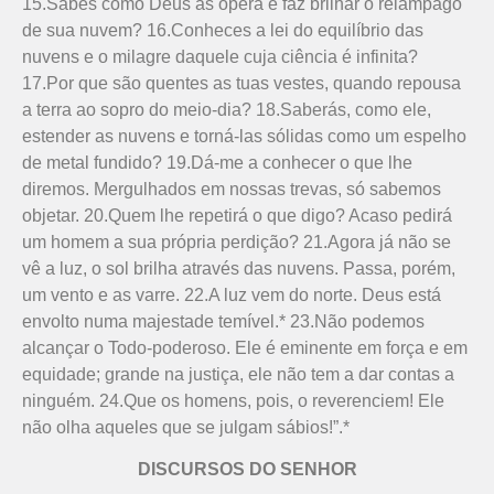
15.Sabes como Deus as opera e faz brilhar o relâmpago
de sua nuvem? 16.Conheces a lei do equilíbrio das
nuvens e o milagre daquele cuja ciência é infinita?
17.Por que são quentes as tuas vestes, quando repousa
a terra ao sopro do meio-dia? 18.Saberás, como ele,
estender as nuvens e torná-las sólidas como um espelho
de metal fundido? 19.Dá-me a conhecer o que lhe
diremos. Mergulhados em nossas trevas, só sabemos
objetar. 20.Quem lhe repetirá o que digo? Acaso pedirá
um homem a sua própria perdição? 21.Agora já não se
vê a luz, o sol brilha através das nuvens. Passa, porém,
um vento e as varre. 22.A luz vem do norte. Deus está
envolto numa majestade temível.* 23.Não podemos
alcançar o Todo-poderoso. Ele é eminente em força e em
equidade; grande na justiça, ele não tem a dar contas a
ninguém. 24.Que os homens, pois, o reverenciem! Ele
não olha aqueles que se julgam sábios!”.*
DISCURSOS DO SENHOR