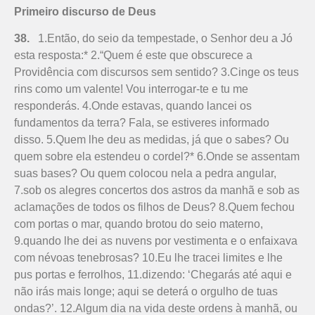
Primeiro discurso de Deus
38.
1.Então, do seio da tempestade, o Senhor deu a Jó
esta resposta:* 2.“Quem é este que obscurece a
Providência com discursos sem sentido? 3.Cinge os teus
rins como um valente! Vou interrogar-te e tu me
responderás. 4.Onde estavas, quando lancei os
fundamentos da terra? Fala, se estiveres informado
disso. 5.Quem lhe deu as medidas, já que o sabes? Ou
quem sobre ela estendeu o cordel?* 6.Onde se assentam
suas bases? Ou quem colocou nela a pedra angular,
7.sob os alegres concertos dos astros da manhã e sob as
aclamações de todos os filhos de Deus? 8.Quem fechou
com portas o mar, quando brotou do seio materno,
9.quando lhe dei as nuvens por vestimenta e o enfaixava
com névoas tenebrosas? 10.Eu lhe tracei limites e lhe
pus portas e ferrolhos, 11.dizendo: ‘Chegarás até aqui e
não irás mais longe; aqui se deterá o orgulho de tuas
ondas?’. 12.Algum dia na vida deste ordens à manhã, ou