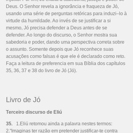
Deus
.
O Senhor revel
a
a
ignor
â
nc
ia
e
fra
que
za
de
J
ó
,
us
ando
u
ma
s
é
rie
de
per
g
unt
as
ret
ó
ric
as
para
indu
zi
–
lo
à
virt
ude
da
hum
ild
ade
.
Ao
inv
és
de
se
just
ific
ar
a
si
mes
mo
,
J
ó
prec
isa
defender
a
Deus
ant
es
de
se
defender
.
Ao
long
o
do
disc
ur
so
,
o
Sen
hor
most
ra
su
a
sab
ed
oria
e
p
oder
,
d
ando
u
ma
perspect
iva
cor
ret
a
so
bre
o
ass
un
to
.
Som
ente
dep
ois
que
J
ó
recon
he
ce
su
as
ac
usa
ç
õ
es
com
o
fals
as
é
que
ele
é
decl
ar
ado
com
o
ret
o
.
Faça a leitura de preferencia em sua Bíblia dos capítulos
35, 36, 37 e 38 do livro de Jó (Jó).
Livro de Jó
Terceiro discurso de Eliú
35.
1.Eliú retomou ainda a palavra nestes termos:
2.“Imaginas ter razão em pretender justificar-te contra