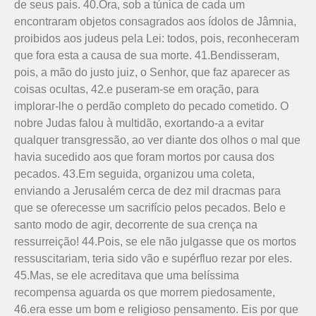
de seus pais. 40.Ora, sob a túnica de cada um
encontraram objetos consagrados aos ídolos de Jâmnia,
proibidos aos judeus pela Lei: todos, pois, reconheceram
que fora esta a causa de sua morte. 41.Bendisseram,
pois, a mão do justo juiz, o Senhor, que faz aparecer as
coisas ocultas, 42.e puseram-se em oração, para
implorar-lhe o perdão completo do pecado cometido. O
nobre Judas falou à multidão, exortando-a a evitar
qualquer transgressão, ao ver diante dos olhos o mal que
havia sucedido aos que foram mortos por causa dos
pecados. 43.Em seguida, organizou uma coleta,
enviando a Jerusalém cerca de dez mil dracmas para
que se oferecesse um sacrifício pelos pecados. Belo e
santo modo de agir, decorrente de sua crença na
ressurreição! 44.Pois, se ele não julgasse que os mortos
ressuscitariam, teria sido vão e supérfluo rezar por eles.
45.Mas, se ele acreditava que uma belíssima
recompensa aguarda os que morrem piedosamente,
46.era esse um bom e religioso pensamento. Eis por que