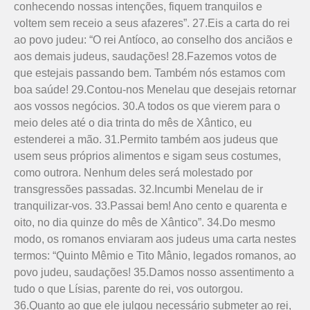
conhecendo nossas intenções, fiquem tranquilos e
voltem sem receio a seus afazeres”. 27.Eis a carta do rei
ao povo judeu: “O rei Antíoco, ao conselho dos anciãos e
aos demais judeus, saudações! 28.Fazemos votos de
que estejais passando bem. Também nós estamos com
boa saúde! 29.Contou-nos Menelau que desejais retornar
aos vossos negócios. 30.A todos os que vierem para o
meio deles até o dia trinta do mês de Xântico, eu
estenderei a mão. 31.Permito também aos judeus que
usem seus próprios alimentos e sigam seus costumes,
como outrora. Nenhum deles será molestado por
transgressões passadas. 32.Incumbi Menelau de ir
tranquilizar-vos. 33.Passai bem! Ano cento e quarenta e
oito, no dia quinze do mês de Xântico”. 34.Do mesmo
modo, os romanos envia­ram aos judeus uma carta nestes
termos: “Quinto Mêmio e Tito Mânio, legados romanos, ao
povo judeu, saudações! 35.Damos nosso assentimento a
tudo o que Lísias, parente do rei, vos outorgou.
36.Quanto ao que ele julgou necessário submeter ao rei,