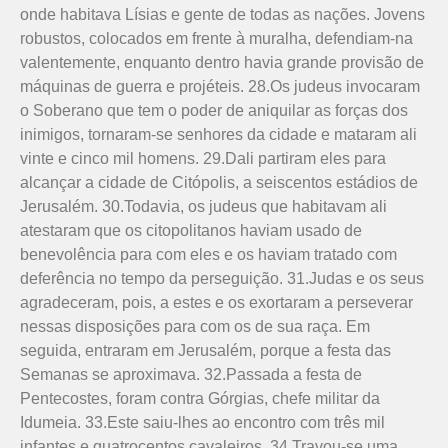
onde habitava Lísias e gente de todas as nações. Jovens
robustos, colocados em frente à muralha, defendiam-na
valentemente, enquanto dentro havia grande provisão de
máquinas de guerra e projéteis. 28.Os judeus invocaram
o Soberano que tem o poder de aniquilar as forças dos
inimigos, tornaram-se senhores da cidade e mataram ali
vinte e cinco mil homens. 29.Dali partiram eles para
alcançar a cidade de Citópolis, a seiscentos estádios de
Jerusalém. 30.Todavia, os judeus que habitavam ali
atestaram que os citopolitanos haviam usado de
benevolência para com eles e os haviam tratado com
deferência no tempo da perseguição. 31.Judas e os seus
agradeceram, pois, a estes e os exortaram a perseverar
nessas disposições para com os de sua raça. Em
seguida, entraram em Jerusalém, porque a festa das
Semanas se aproximava. 32.Passada a festa de
Pentecostes, foram contra Górgias, chefe militar da
Idumeia. 33.Este saiu-lhes ao encontro com três mil
infantes e quatrocentos cavaleiros. 34.Travou-se uma