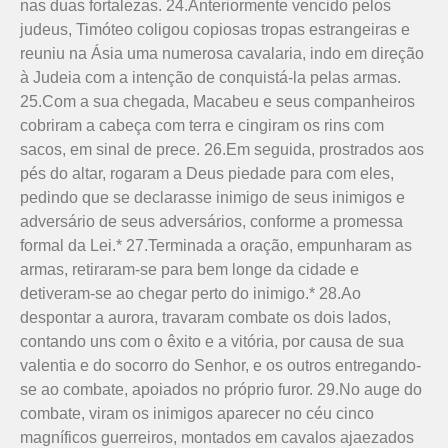
nas duas fortalezas. 24.Anteriormente vencido pelos
judeus, Timóteo coligou copiosas tropas estrangeiras e
reuniu na Ásia uma numerosa cavalaria, indo em direção
à Judeia com a intenção de conquistá-la pelas armas.
25.Com a sua chegada, Macabeu e seus companheiros
cobriram a cabeça com terra e cingiram os rins com
sacos, em sinal de prece. 26.Em seguida, prostrados aos
pés do altar, rogaram a Deus piedade para com eles,
pedindo que se declarasse inimigo de seus inimigos e
adversário de seus adversários, conforme a promessa
formal da Lei.* 27.Terminada a oração, empunharam as
armas, retiraram-se para bem longe da cidade e
detiveram-se ao chegar perto do inimigo.* 28.Ao
despontar a aurora, travaram combate os dois lados,
contando uns com o êxito e a vitória, por causa de sua
valentia e do socorro do Senhor, e os outros entregando-
se ao combate, apoiados no próprio furor. 29.No auge do
combate, viram os inimigos aparecer no céu cinco
magníficos guerreiros, montados em cavalos ajaezados