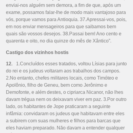
enviai-nos alguém sem demora, a fim de que, após um
exame, possamos falar-lhe de modo mais vantajoso para
vós, porque vamos para Antioquia. 37.Apressai-vos, pois,
em nos enviar mensageiros para que saibamos bem
quais são vossos desejos. 38.Passai bem! Ano cento e
quarenta e oito, no dia quinze do mês de Xântico”.
Castigo dos vizinhos hostis
12.
1.Concluídos esses tratados, voltou Lísias para junto
do rei e os judeus voltaram aos trabalhos dos campos.
2.No entanto, chefes militares locais, como Timóteo e
Apolônio, filho de Geneu, bem como Jerônimo e
Demofonte, e além destes, o cipriarca Nicanor, não lhes
davam trégua nem os deixavam viver em paz. 3.Por outro
lado, os habitantes de Jope praticaram a seguinte
infâmia: convidaram os judeus que habitavam entre eles
a subirem com suas mulheres e filhos para barcas que
eles haviam preparado. Não davam a entender qualquer