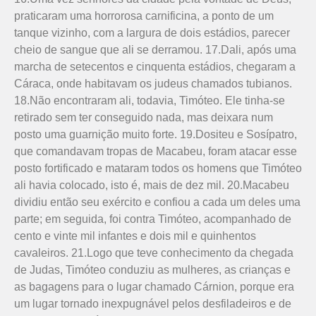
praticaram uma horrorosa carnificina, a ponto de um
tanque vizinho, com a largura de dois estádios, parecer
cheio de sangue que ali se derramou. 17.Dali, após uma
marcha de setecentos e cinquenta estádios, chegaram a
Cáraca, onde habitavam os judeus chamados tubianos.
18.Não encontraram ali, todavia, Timóteo. Ele tinha-se
retirado sem ter conseguido nada, mas deixara num
posto uma guarnição muito forte. 19.Dositeu e Sosípatro,
que comandavam tropas de Macabeu, foram atacar esse
posto fortificado e mataram todos os homens que Timóteo
ali havia colocado, isto é, mais de dez mil. 20.Macabeu
dividiu então seu exército e confiou a cada um deles uma
parte; em seguida, foi contra Timóteo, acompanhado de
cento e vinte mil infantes e dois mil e quinhentos
cavaleiros. 21.Logo que teve conhecimento da chegada
de Judas, Timóteo conduziu as mulheres, as crianças e
as bagagens para o lugar chamado Cárnion, porque era
um lugar tornado inexpugnável pelos desfiladeiros e de