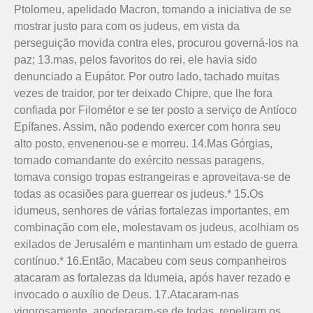
Ptolo­meu, apelidado Macron, tomando a iniciativa de se
mostrar justo para com os judeus, em vista da
perseguição movida contra eles, procurou governá-los na
paz; 13.mas, pelos favoritos do rei, ele havia sido
denuncia­do a Eupátor. Por outro lado, tachado muitas
vezes de traidor, por ter deixado Chipre, que lhe fora
confiada por Filométor e se ter posto a serviço de Antíoco
Epífa­nes. Assim, não podendo exercer com honra seu
alto posto, envenenou-se e morreu. 14.Mas Górgias,
tornado comandante do exército nessas paragens,
tomava consigo tropas estrangeiras e aproveitava-se de
todas as ocasiões para guerrear os judeus.* 15.Os
idumeus, senhores de várias for­talezas importantes, em
combinação com ele, molestavam os judeus, acolhiam os
exilados de Jerusalém e mantinham um estado de guerra
contínuo.* 16.Então, Maca­beu com seus companheiros
atacaram as fortalezas da Idumeia, após haver rezado e
invocado o auxílio de Deus. 17.Atacaram-nas
vigorosamente, apoderaram-se de todas, repeliram os