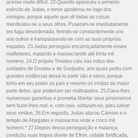
acesso muito difícil. 22.Quando apareceu o primeiro
exército de Judas, o terror apoderou-se logo dos
inimigos, porque aquele que vê todas as coisas
manifestou-se a seus olhos. Puseram-se imediatamente
em fuga desordenada, ferindo-se constantemente uns
aos outros e transpassando-se com as suas próprias
espadas. 23.Judas perseguiu encarniçadamente esses
malfeitores, matando e massacrando até trinta mil
homens. 24.O próprio Timóteo caiu nas mãos dos
soldados de Dositeu e de Sosípatro, aos quais pediu com
grandes instâncias deixá-lo partir são e salvo, porque
tinha em seu poder os pais e mesmo os irmãos da maior
parte deles, que poderiam ser maltratados. 25.Dava-lhes
numerosas garantias e prometia libertar seus prisioneiros
sem fazer-lhes mal; e, com isso, soltaram-no, para salvar
seus irmãos. 26.Em seguida, Judas atacou Cárnion e o
templo de Atargates e massacrou vinte e cinco mil
homens.* 27.Depois dessa perseguição e matança,
conduziu suas tropas diante de Efron, cidade fortificada,