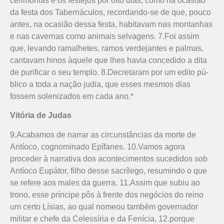
cerimônias e os festejos por oito dias, como na ocasião
da festa dos Taberná­culos, recordando-se de que, pouco
antes, na ocasião dessa festa, habitavam nas montanhas
e nas cavernas como animais selvagens. 7.Foi assim
que, levando ramalhetes, ramos verdejan­tes e palmas,
cantavam hinos àquele que lhes havia concedido a dita
de purificar o seu templo. 8.Decretaram por um edito pú­
blico a toda a nação judia, que esses mesmos dias
fossem solenizados em cada ano.*
Vitória de Judas
9.Acabamos de narrar as circunstâncias da morte de
Antíoco, cognominado Epí­fanes. 10.Vamos agora
proceder à narrativa dos acontecimentos sucedidos sob
Antíoco Eupátor, filho desse sacrílego, resumindo o que
se refere aos males da guerra. 11.Assim que subiu ao
trono, esse príncipe pôs à frente dos negócios do reino
um certo Lísias, ao qual nomeou também governador
militar e chefe da Celessíria e da Fenícia, 12.porque