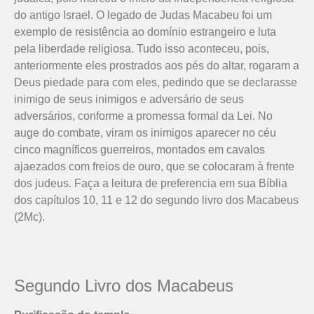
do
ant
igo
Israel
.
O
leg
ado
de
Jud
as
Mac
abe
u
fo
i
um
exempl
o
de
resist
ê
nc
ia
a
o
dom
ín
io
est
range
iro
e
l
uta
p
ela
liber
d
ade
relig
ios
a
.
Tudo isso aconteceu, pois,
anteriormente eles prostrados aos pés do altar, rogaram a
Deus piedade para com eles, pedindo que se declarasse
inimigo de seus inimigos e adversário de seus
adversários, conforme a promessa formal da Lei. No
auge do combate, viram os inimigos aparecer no céu
cinco magníficos guerreiros, montados em cavalos
ajaezados com freios de ouro, que se colocaram à frente
dos judeus. Faça a leitura de preferencia em sua Bíblia
dos capítulos 10, 11 e 12 do segundo livro dos Macabeus
(2Mc).
Segundo Livro dos Macabeus