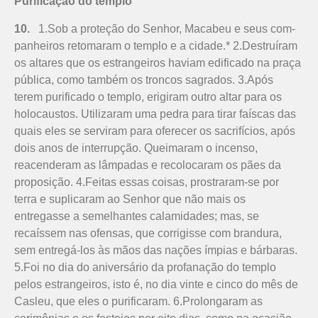
Purificação do templo
10.
1.Sob a proteção do Senhor, Macabeu e seus com­
pa­nheiros retomaram o templo e a cidade.* 2.Destruíram
os alta­res que os estrangeiros haviam edificado na praça
pública, como também os troncos sagrados. 3.Após
terem purificado o templo, erigiram outro altar para os
holocaustos. Utilizaram uma pedra para tirar faíscas das
quais eles se serviram para oferecer os sacrifícios, após
dois anos de interrupção. Queimaram o incenso,
reacenderam as lâmpadas e recoloca­ram os pães da
proposição. 4.Feitas essas coisas, prostraram-se por
terra e suplicaram ao Senhor que não mais os
entregasse a semelhantes calamidades; mas, se
recaíssem nas ofensas, que corrigisse com brandura,
sem entregá-los às mãos das nações ímpias e bárbaras.
5.Foi no dia do aniversário da profanação do templo
pelos estrangeiros, isto é, no dia vinte e cinco do mês de
Casleu, que eles o purificaram. 6.Prolongaram as