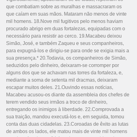
que combatiam sobre as muralhas e massacraram os
que caíam em suas mãos. Mataram não menos de vinte
mil homens. 18.Nove mil fugitivos pelo menos haviam
procurado abrigo em duas fortalezas, equipadas com o
necessário para resistir ao cerco. 19.Maca­beu deixou
Simão, José, e também Zaqueu e seus companheiros,
para expugná-los e dirigiu-se para onde se exigia mais a
sua presença.* 20.Todavia, os companheiros de Simão,
seduzidos pelo dinheiro, deixaram-se corromper por
alguns dos que se achavam nas torres da fortaleza, e,
mediante a soma de setenta mil dracmas, deixaram
escapar muitos deles. 21.Ouvindo essas notícias,
Macabeu acusou-os dian­te da assembleia dos chefes de
terem vendido seus irmãos a troco de dinheiro,
entregando os inimigos à liberdade. 22.Comprovada a
sua traição, mandou executá-los e, em seguida, tomou
conta das duas cidadelas. 23.Coroadas de êxito as lutas
de ambos os lados, ele matou mais de vinte mil homens