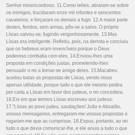
Senhor misericordioso. 11.Como leões, atiraram-se sobre
os inimigos, trucidaram onze mil infantes e seiscentos
cavaleiros, e forçaram os demais a fugir. 12.A maior parte
destes, feridos, sem armas, pôs-se a salvo. O próprio
Lísias salvou-se, fugindo vergonhosamente. 13.Mas
Lísias era inteligente. Refletiu, pois, na derrota e concluiu
que os hebreus eram invencíveis porque o Deus
poderoso combatia com eles. 14.Enviou-lhes uma
proposta em condições justas, prometendo-lhes
persuadir o rei a tornar-se amigo deles. 15.Macabeu
aceitou todas as propostas de Lísias, vendo nisso
apenas utilidade, porque tudo o que ele mesmo pedira
por carta a Lísias em favor dos judeus, o rei concedera.
16.Eis em que termos Lísias escreveu aos judeus:
17.“Lísias ao povo judeu, saudações! João e Absalão,
vossos mensageiros, entregaram-me vossas propostas e
rogaram-me que as cumprisse. 18.Expus, portanto, ao rei
tudo o que devia comunicar-lhe, e ele anuiu a tudo o que