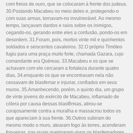
com freios de ouro, que se colocaram à frente dos judeus.
30.Postando Macabeu no meio deles e, protegendo-o
com suas armas, tornavam-no invulne­rável. Ao mesmo
tempo, lançavam dardos e raios sobre os inimigos,
cegando-os, gerando entre eles a confusão, pondo-os em
desordem. 31.Foram, pois, mortos vinte mil e quinhentos
soldados e seiscentos cavaleiros. 32.O próprio Timóteo
fugiu para uma praça muito forte, chamada Gazara, cujo
comandante era Quéreas. 33.Macabeu e os que se
achavam com ele cercaram a fortaleza durante quatro
dias, 34.enquanto os que se encontravam nela não
cessavam de blasfemar e injuriar, confiados em seus
muros. 35.Amanhecendo, porém, o quinto dia, um grupo
de vinte jovens do exército de Maca­beu, inflamado de
cólera por causa dessas blasfêmias, atirou-se
corajosamente contra a muralha e massacrou todos os
que apareciam à sua frente. 36.Outros subiram do
mesmo modo o muro, atearam fogo às torres, acenderam
fogueiras, nas quais queimaram vivos os blasfe­ma­dores.