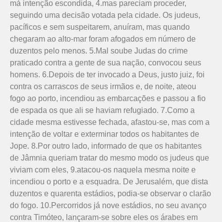
má intenção escondida, 4.mas pareciam proceder,
seguindo uma decisão votada pela cidade. Os judeus,
pacíficos e sem suspeitarem, anuíram, mas quando
chegaram ao alto-mar foram afogados em número de
duzentos pelo menos. 5.Mal soube Judas do crime
praticado contra a gente de sua nação, convocou seus
homens. 6.Depois de ter invocado a Deus, justo juiz, foi
contra os carrascos de seus irmãos e, de noite, ateou
fogo ao porto, incendiou as embarcações e passou a fio
de espada os que ali se haviam refugiado. 7.Como a
cidade mesma estivesse fechada, afastou-se, mas com a
intenção de voltar e exterminar todos os habitantes de
Jope. 8.Por outro lado, informado de que os habitantes
de Jâmnia queriam tratar do mesmo modo os judeus que
viviam com eles, 9.atacou-os naquela mesma noite e
incendiou o porto e a esquadra. De Jerusalém, que dista
duzentos e quarenta estádios, podia-se observar o clarão
do fogo. 10.Percorridos já nove estádios, no seu avanço
contra Timóteo, lançaram-se sobre eles os árabes em