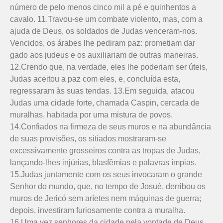
número de pelo menos cinco mil a pé e quinhentos a
cavalo. 11.Travou-se um combate violento, mas, com a
ajuda de Deus, os soldados de Judas venceram-nos.
Vencidos, os árabes lhe pediram paz: prometiam dar
gado aos judeus e os auxiliariam de outras maneiras.
12.Crendo que, na verdade, eles lhe poderiam ser úteis,
Judas aceitou a paz com eles, e, concluída esta,
regressaram às suas tendas. 13.Em seguida, atacou
Judas uma cidade forte, chamada Caspin, cercada de
muralhas, habitada por uma mistura de povos.
14.Confiados na firmeza de seus muros e na abundância
de suas provisões, os sitiados mostraram-se
excessivamente grosseiros contra as tropas de Judas,
lançando-lhes injúrias, blasfêmias e palavras ímpias.
15.Judas juntamente com os seus invocaram o grande
Senhor do mundo, que, no tempo de Josué, derribou os
muros de Jericó sem aríetes nem máquinas de guerra;
depois, investiram furiosamente contra a muralha.
16.Uma vez senhores da cidade pela vontade de Deus,