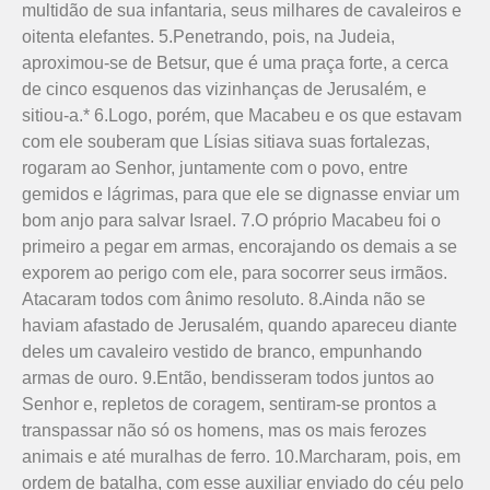
multidão de sua infantaria, seus milhares de cavaleiros e
oitenta elefantes. 5.Penetrando, pois, na Judeia,
aproximou-se de Betsur, que é uma praça forte, a cerca
de cinco esquenos das vizinhanças de Jerusalém, e
sitiou-a.* 6.Logo, porém, que Macabeu e os que estavam
com ele souberam que Lísias sitiava suas fortalezas,
rogaram ao Senhor, juntamente com o povo, entre
gemidos e lágrimas, para que ele se dignasse enviar um
bom anjo para salvar Israel. 7.O próprio Maca­beu foi o
primeiro a pegar em armas, encorajando os demais a se
exporem ao perigo com ele, para socorrer seus irmãos.
Atacaram todos com ânimo resoluto. 8.Ainda não se
haviam afastado de Jerusalém, quando apareceu diante
deles um cavaleiro vestido de branco, empunhando
armas de ouro. 9.Então, bendisseram todos juntos ao
Senhor e, repletos de coragem, sentiram-se prontos a
transpassar não só os homens, mas os mais ferozes
animais e até muralhas de ferro. 10.Marcharam, pois, em
ordem de batalha, com esse auxiliar enviado do céu pelo