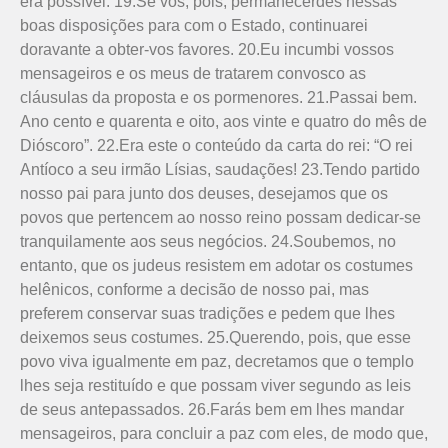
era possível. 19.Se vós, pois, permanecerdes nessas
boas disposições para com o Estado, continuarei
doravante a obter-vos favores. 20.Eu incumbi vossos
mensageiros e os meus de tratarem convosco as
cláusulas da proposta e os pormenores. 21.Passai bem.
Ano cento e quarenta e oito, aos vinte e quatro do mês de
Dióscoro”. 22.Era este o conteúdo da carta do rei: “O rei
Antíoco a seu irmão Lísias, saudações! 23.Tendo partido
nosso pai para junto dos deuses, desejamos que os
povos que pertencem ao nosso reino possam dedicar-se
tranquilamente aos seus negócios. 24.Soubemos, no
entanto, que os judeus resistem em adotar os costumes
helênicos, conforme a decisão de nosso pai, mas
preferem conservar suas tradições e pedem que lhes
deixemos seus costumes. 25.Querendo, pois, que esse
povo viva igualmente em paz, decretamos que o templo
lhes seja restituí­do e que possam viver segundo as leis
de seus antepassados. 26.Farás bem em lhes mandar
mensageiros, para concluir a paz com eles, de modo que,