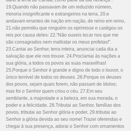
19.Quando não passavam de um reduzido número,
minoria insignificante e estrangeiros na terra, 20.e
andavam errantes de nação em nação, de reino em reino,
21.não permitiu que ninguém os oprimisse e castigou os
reis por causa deles: 22.“Não ouseis tocar nos que me
são consagrados nem maltratar os meus profetas!”.
23.Cantai ao Senhor, terra inteira, anunciai cada dia a
salvação que ele nos trouxe. 24.Proclamai às nações a
sua glória, a todos os povos as suas maravilhas!
25.Porque o Senhor é grande e digno de todo o louvor, o
único temível de todos os deuses. 26.Porque os deuses
dos povos, sejam quais forem, não passam de ídolos;
mas foi o Senhor quem criou o céu. 27.Em seu
semblante, a majestade e a beleza, em sua morada, o
poder e a felicidade. 28.Tributai ao Senhor, famílias dos
povos, tributai ao Senhor glória e poder, 29.tributai ao
Senhor a glória devida ao seu nome! Trazei oferendas e
chegai à sua presença, adorai o Senhor com ornamentos