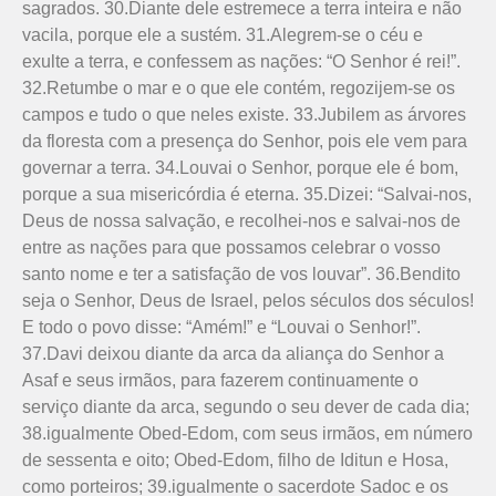
sagrados. 30.Diante dele estremece a terra inteira e não
vacila, porque ele a sustém. 31.Alegrem-se o céu e
exulte a terra, e confessem as nações: “O Senhor é rei!”.
32.Retumbe o mar e o que ele contém, regozijem-se os
campos e tudo o que neles existe. 33.Jubilem as árvores
da floresta com a presença do Senhor, pois ele vem para
governar a terra. 34.Louvai o Senhor, porque ele é bom,
porque a sua misericórdia é eterna. 35.Dizei: “Salvai-nos,
Deus de nossa salvação, e recolhei-nos e salvai-nos de
entre as nações para que possamos celebrar o vosso
santo nome e ter a satisfação de vos louvar”. 36.Bendito
seja o Senhor, Deus de Israel, pelos séculos dos séculos!
E todo o povo disse: “Amém!” e “Louvai o Senhor!”.
37.Davi deixou diante da arca da aliança do Senhor a
Asaf e seus irmãos, para fazerem continuamente o
serviço diante da arca, segundo o seu dever de cada dia;
38.igualmente Obed-Edom, com seus irmãos, em número
de sessenta e oito; Obed-Edom, filho de Iditun e Hosa,
como porteiros; 39.igualmente o sacerdote Sadoc e os