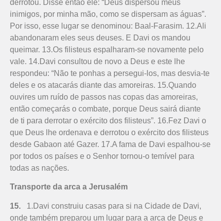
derrotou. Disse então ele: “Deus dispersou meus
inimigos, por minha mão, como se dispersam as águas”.
Por isso, esse lugar se denominou: Baal-Farasim. 12.Ali
abandonaram eles seus deuses. E Davi os mandou
queimar. 13.Os filisteus espalharam-se novamente pelo
vale. 14.Davi consultou de novo a Deus e este lhe
respondeu: “Não te ponhas a persegui-los, mas desvia-te
deles e os atacarás diante das amoreiras. 15.Quando
ouvires um ruído de passos nas copas das amoreiras,
então começarás o combate, porque Deus sairá diante
de ti para derrotar o exército dos filisteus”. 16.Fez Davi o
que Deus lhe ordenava e derrotou o exército dos filisteus
desde Gabaon até Gazer. 17.A fama de Davi espalhou-se
por todos os países e o Senhor tornou-o temível para
todas as nações.
Transporte da arca a Jerusalém
15.
1.Davi construiu casas para si na Cidade de Davi,
onde também preparou um lugar para a arca de Deus e