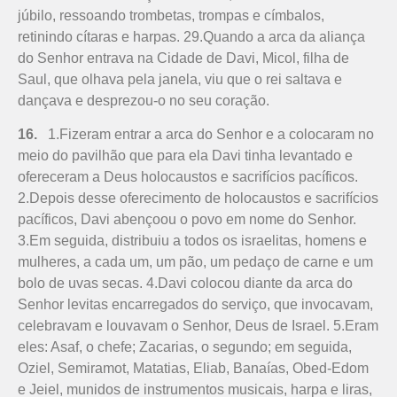
júbilo, ressoando trombetas, trompas e címbalos,
retinindo cítaras e harpas. 29.Quando a arca da aliança
do Senhor entrava na Cidade de Davi, Micol, filha de
Saul, que olhava pela janela, viu que o rei saltava e
dançava e desprezou-o no seu coração.
16.
1.Fizeram entrar a arca do Senhor e a colocaram no
meio do pavilhão que para ela Davi tinha levantado e
ofereceram a Deus holocaustos e sacrifícios pacíficos.
2.Depois desse oferecimento de holocaus­tos e sacrifícios
pacíficos, Davi abençoou o povo em nome do Senhor.
3.Em seguida, distribuiu a todos os israelitas, homens e
mulheres, a cada um, um pão, um pedaço de carne e um
bolo de uvas secas. 4.Davi colocou diante da arca do
Senhor levitas encarregados do serviço, que invocavam,
celebravam e louvavam o Senhor, Deus de Israel. 5.Eram
eles: Asaf, o chefe; Zacarias, o segundo; em seguida,
Oziel, Semiramot, Matatias, Eliab, Banaías, Obed-Edom
e Jeiel, munidos de instrumentos musicais, harpa e liras,