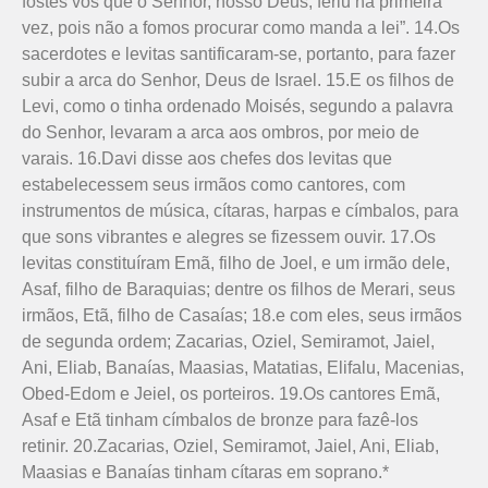
fostes vós que o Senhor, nosso Deus, feriu na primeira
vez, pois não a fomos procurar como manda a lei”. 14.Os
sacerdotes e levitas santificaram-se, portanto, para fazer
subir a arca do Senhor, Deus de Israel. 15.E os filhos de
Levi, como o tinha ordenado Moisés, segundo a palavra
do Senhor, levaram a arca aos ombros, por meio de
varais. 16.Davi disse aos chefes dos levitas que
estabelecessem seus irmãos como cantores, com
instrumentos de música, cítaras, harpas e címbalos, para
que sons vibrantes e alegres se fizessem ouvir. 17.Os
levitas constituíram Emã, filho de Joel, e um irmão dele,
Asaf, filho de Baraquias; dentre os filhos de Merari, seus
irmãos, Etã, filho de Casaías; 18.e com eles, seus irmãos
de segunda ordem; Zacarias, Oziel, Semi­ramot, Jaiel,
Ani, Eliab, Banaías, Maasias, Matatias, Elifalu, Macenias,
Obed-Edom e Jeiel, os porteiros. 19.Os cantores Emã,
Asaf e Etã tinham címbalos de bronze para fazê-los
retinir. 20.Zacarias, Oziel, Semira­mot, Jaiel, Ani, Eliab,
Maasias e Banaías tinham cítaras em soprano.*