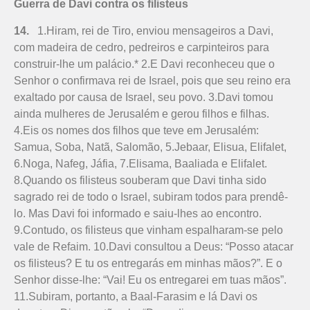
Guerra de Davi contra os filisteus
14.
1.Hiram, rei de Tiro, enviou mensageiros a Davi,
com madeira de cedro, pedreiros e carpinteiros para
construir-lhe um palácio.* 2.E Davi reconheceu que o
Senhor o confirmava rei de Israel, pois que seu reino era
exaltado por causa de Israel, seu povo. 3.Davi tomou
ainda mulheres de Jerusalém e gerou filhos e filhas.
4.Eis os nomes dos filhos que teve em Jerusalém:
Samua, Soba, Natã, Salomão, 5.Jebaar, Elisua, Elifalet,
6.Noga, Nafeg, Jáfia, 7.Elisama, Baaliada e Elifalet.
8.Quando os filisteus souberam que Davi tinha sido
sagrado rei de todo o Israel, subiram todos para prendê-
lo. Mas Davi foi informado e saiu-lhes ao encontro.
9.Contudo, os filisteus que vinham espalharam-se pelo
vale de Refaim. 10.Davi consultou a Deus: “Posso atacar
os filisteus? E tu os entregarás em minhas mãos?”. E o
Senhor disse-lhe: “Vai! Eu os entregarei em tuas mãos”.
11.Subiram, portanto, a Baal-Farasim e lá Davi os