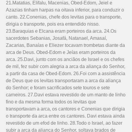
21.Matatias, Elifalu, Macenias, Obed-Edom, Jeiel e
Azazias tinham harpas na oitava inferior, para conduzir o
canto. 22.Conenias, chefe dos levitas para o transporte,
dirigia o transporte, pois era entendido nisso.
23.Baraquias e Elcana eram porteiros da arca. 24.Os
sacerdotes Sebanias, Josafá, Natanael, Amasaí,
Zacarias, Banaías e Eliezer tocavam trombetas diante da
arca de Deus. Obed-Edom e Jeías eram porteiros da
arca. 25.Davi, junto com os anciãos de Israel e os chefes
de mil, fez subir com alegria a arca da aliança do Senhor,
a partir da casa de Obed-Edom. 26.Foi com a assistência
de Deus que os levitas transportaram a arca da aliança
do Senhor; e foram sacrificados sete touros e sete
carneiros. 27.Davi estava revestido de um manto de linho
fino e da mesma forma todos os levitas que
transportavam a arca, os cantores e Conenias que dirigia
o transporte da arca entre os cantores. Davi estava ainda
revestido de um efod de linho. 28.Todo o Israel, ao fazer
subir a arca da aliança do Senhor, soltava brados de