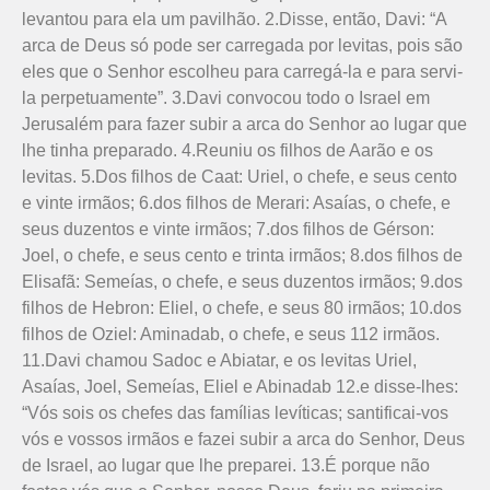
levantou para ela um pavilhão. 2.Disse, então, Davi: “A
arca de Deus só pode ser carregada por levitas, pois são
eles que o Senhor escolheu para carregá-la e para servi-
la perpetuamente”. 3.Davi convocou todo o Israel em
Jerusalém para fazer subir a arca do Senhor ao lugar que
lhe tinha preparado. 4.Reuniu os filhos de Aarão e os
levitas. 5.Dos filhos de Caat: Uriel, o chefe, e seus cento
e vinte irmãos; 6.dos filhos de Merari: Asaías, o chefe, e
seus duzentos e vinte irmãos; 7.dos filhos de Gérson:
Joel, o chefe, e seus cento e trinta irmãos; 8.dos filhos de
Elisafã: Semeías, o chefe, e seus duzentos irmãos; 9.dos
filhos de Hebron: Eliel, o chefe, e seus 80 irmãos; 10.dos
filhos de Oziel: Aminadab, o chefe, e seus 112 irmãos.
11.Davi chamou Sadoc e Abiatar, e os levitas Uriel,
Asaías, Joel, Semeías, Eliel e Abinadab 12.e disse-lhes:
“Vós sois os chefes das famílias levíticas; santificai-vos
vós e vossos irmãos e fazei subir a arca do Senhor, Deus
de Israel, ao lugar que lhe preparei. 13.É porque não