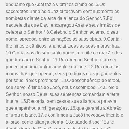
enquanto que Asaf fazia vibrar os címbalos. 6.Os
sacerdotes Banaías e Jaziel tocavam continuamente as
trom­betas diante da arca da aliança do Senhor. 7.Foi
naquele dia que Davi encarregou Asaf e seus irmãos de
celebrar o Senhor:* 8.Celebrai o Senhor, aclamai o seu
nome, apregoai entre as nações as suas obras. 9.Cantai-
lhe hinos e cânticos, anunciai todas as suas maravilhas.
10.Gloriai-vos do seu santo nome, rejubile o coração dos
que buscam o Senhor. 11.Recorrei ao Senhor e ao seu
poder, procurai continuamente sua face. 12.Recordai as
maravilhas que operou, seus prodígios e os julgamentos
por seus lábios proferidos. 13.Ó descendência de Israel,
seu servo, ó filhos de Jacó, seus escolhidos! 14.É ele o
Senhor, nosso Deus; suas sentenças comandam a terra
inteira. 15.Recordai sem cessar sua aliança, a palavra
que empenhou a mil gerações, 16.que garantiu a Abraão
e jurou a Isaac, 17.e confirmou a Jacó irrevogavelmente e
a Israel como aliança eterna, 18.quando disse: “Eu te
darei a terra de Canaã, como parte da tua herança”.