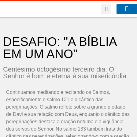
A Co
O que f
DESAFIO: "A BÍBLIA
EM UM ANO"
Centésimo octogésimo terceiro dia: O
Senhor é bom e eterna é sua misericórdia
Continuamos meditando e recitando os Salmos,
especificamente o salmo 131 e o cântico das
peregrinações. O salmo reflete sobre a grande piedade
de Davi e sua relação com Deus, enquanto o cântico das
peregrinações destaca a oração noturna e a vigilância
dos servos do Senhor. No salmo 133 também trata do
cântico das peregrinações, relacionando-o com a oração