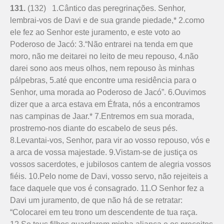
131.
(132) 1.Cântico das peregrinações. Senhor,
lembrai-vos de Davi e de sua grande piedade,* 2.como
ele fez ao Senhor este juramento, e este voto ao
Poderoso de Jacó: 3.“Não entrarei na tenda em que
moro, não me deitarei no leito de meu repouso, 4.não
darei sono aos meus olhos, nem repouso às minhas
pálpebras, 5.até que encontre uma residência para o
Senhor, uma morada ao Poderoso de Jacó”. 6.Ouvimos
dizer que a arca estava em Éfrata, nós a encontramos
nas campinas de Jaar.* 7.Entremos em sua morada,
prostremo-nos diante do escabelo de seus pés.
8.Levantai-vos, Senhor, para vir ao vosso repouso, vós e
a arca de vossa majestade. 9.Vistam-se de justiça os
vossos sacerdotes, e jubilosos cantem de alegria vossos
fiéis. 10.Pelo nome de Davi, vosso servo, não rejeiteis a
face daquele que vos é consagrado. 11.O Senhor fez a
Davi um juramento, de que não há de se retratar:
“Colocarei em teu trono um descendente de tua raça.