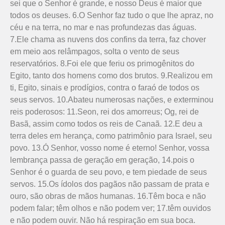
sei que o Senhor é grande, e nosso Deus é maior que
todos os deuses. 6.O Senhor faz tudo o que lhe apraz, no
céu e na terra, no mar e nas profundezas das águas.
7.Ele chama as nuvens dos confins da terra, faz chover
em meio aos relâmpagos, solta o vento de seus
reservatórios. 8.Foi ele que feriu os primogênitos do
Egito, tanto dos homens como dos brutos. 9.Realizou em
ti, Egito, sinais e prodígios, contra o faraó de todos os
seus servos. 10.Abateu numerosas nações, e exterminou
reis poderosos: 11.Seon, rei dos amorreus; Og, rei de
Basã, assim como todos os reis de Canaã. 12.E deu a
terra deles em herança, como patrimônio para Israel, seu
povo. 13.Ó Senhor, vosso nome é eterno! Senhor, vossa
lembrança passa de geração em geração, 14.pois o
Senhor é o guarda de seu povo, e tem piedade de seus
servos. 15.Os ídolos dos pagãos não passam de prata e
ouro, são obras de mãos humanas. 16.Têm boca e não
podem falar; têm olhos e não podem ver; 17.têm ouvidos
e não podem ouvir. Não há respiração em sua boca.