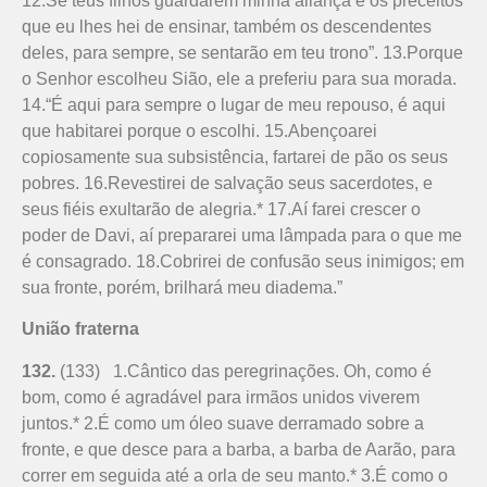
12.Se teus filhos guardarem minha aliança e os preceitos
que eu lhes hei de ensinar, também os descendentes
deles, para sempre, se sentarão em teu trono”. 13.Porque
o Senhor escolheu Sião, ele a preferiu para sua morada.
14.“É aqui para sempre o lugar de meu repouso, é aqui
que habitarei porque o escolhi. 15.Abençoarei
copiosamente sua subsistência, fartarei de pão os seus
pobres. 16.Revestirei de salvação seus sacerdotes, e
seus fiéis exultarão de alegria.* 17.Aí farei crescer o
poder de Davi, aí prepararei uma lâmpada para o que me
é consagrado. 18.Cobrirei de confusão seus inimigos; em
sua fronte, porém, brilhará meu diadema.”
União fraterna
132.
(133) 1.Cântico das peregrinações. Oh, como é
bom, como é agradável para irmãos unidos viverem
juntos.* 2.É como um óleo suave derramado sobre a
fronte, e que desce para a barba, a barba de Aarão, para
correr em seguida até a orla de seu manto.* 3.É como o