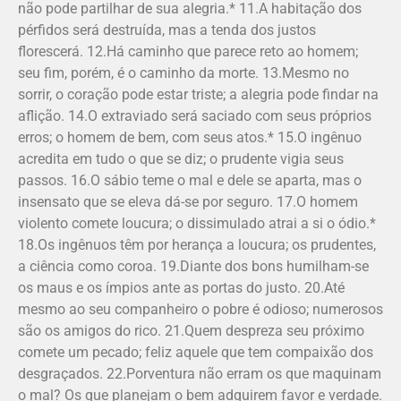
não pode partilhar de sua alegria.* 11.A habitação dos
pérfidos será destruída, mas a tenda dos justos
florescerá. 12.Há caminho que parece reto ao homem;
seu fim, porém, é o caminho da morte. 13.Mesmo no
sorrir, o coração pode estar triste; a alegria pode findar na
aflição. 14.O extraviado será saciado com seus próprios
erros; o homem de bem, com seus atos.* 15.O ingênuo
acredita em tudo o que se diz; o prudente vigia seus
passos. 16.O sábio teme o mal e dele se aparta, mas o
insensato que se eleva dá-se por seguro. 17.O homem
violento comete loucura; o dissimulado atrai a si o ódio.*
18.Os ingênuos têm por herança a loucura; os prudentes,
a ciência como coroa. 19.Diante dos bons humilham-se
os maus e os ímpios ante as portas do justo. 20.Até
mesmo ao seu companheiro o pobre é odioso; numerosos
são os amigos do rico. 21.Quem despreza seu próximo
comete um pecado; feliz aquele que tem compaixão dos
desgraçados. 22.Porventura não erram os que maquinam
o mal? Os que planejam o bem adquirem favor e verdade.