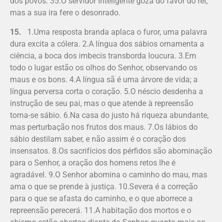
dos povos. 35.O servidor inteligente goza do favor do rei,
mas a sua ira fere o desonrado.
15.
1.Uma resposta branda aplaca o furor, uma palavra
dura excita a cólera. 2.A língua dos sábios ornamenta a
ciência, a boca dos imbecis transborda loucura. 3.Em
todo o lugar estão os olhos do Senhor, observando os
maus e os bons. 4.A língua sã é uma árvore de vida; a
língua perversa corta o coração. 5.O néscio desdenha a
instrução de seu pai, mas o que atende à repreensão
torna-se sábio. 6.Na casa do justo há riqueza abundante,
mas perturbação nos frutos dos maus. 7.Os lábios do
sábio destilam saber, e não assim é o coração dos
insensatos. 8.Os sacrifícios dos pérfidos são abominação
para o Senhor, a oração dos homens retos lhe é
agradável. 9.O Senhor abomina o caminho do mau, mas
ama o que se prende à justiça. 10.Severa é a correção
para o que se afasta do caminho, e o que aborrece a
repreensão perecerá. 11.A habitação dos mortos e o