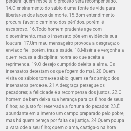
perderá; quem respeita o preceito será recompensado.
14.O ensinamento do sábio é uma fonte de vida para
libertar-se dos laços da morte. 15.Bom entendimento
procura favor; o caminho dos pérfidos, porém, é
escabroso. 16.Todo homem prudente age com
discernimento, mas o insensato põe em evidência sua
loucura. 17.Um mau mensageiro provoca a desgraça; o
enviado fiel, porém, traz a saúde. 18.Miséria e vergonha a
quem recusa a disciplina; honra ao que aceita a
reprimenda. 19.O desejo cumprido deleita a alma. Os
insensatos detestam os que fogem do mal. 20.Quem
visita os sábios torna-se sábio; quem se faz amigo dos
insensatos perde-se. 21.A desgraça persegue os
pecadores; a felicidade é a recompensa dos justos. 22.O
homem de bem deixa sua herança para os filhos de seus
filhos; ao justo foi reservada a fortuna do pecador. 23.É
abundante em alimento um campo preparado pelo pobre,
mas há quem pereça por falta de justiça. 24.Quem poupa
a vara odeia seu filho; quem o ama, castiga-o na hora