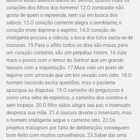
abismo estão abertos diante do Senhor; quanto mais os
corações dos filhos dos homens! 12.O zombador não
gosta de quem o repreende, nem vai em busca dos
sábios. 13.O coração contente alegra o semblante; o
coração triste deprime o espírito. 14.O coração do
inteligente procura a ciência; a boca dos tolos sacia-se de
loucuras. 15.Para o aflito todos os dias são maus; para
um coração contente, são um perpétuo festim. 16.Vale
mais o pouco com o temor do Senhor que um grande
tesouro com a inquietação. 17.Mais vale um prato de
legume com amizade que um boi cevado com ódio. 18.O
homem iracundo excita questões, mas o paciente
apazigua as disputas. 19.O caminho do preguiçoso é
como uma sebe de espinhos, o caminho dos corretos é
sem tropeço. 20.O filho sábio alegra seu pai; o insensato
despreza sua mãe. 21.A loucura diverte o insensato, mas
o homem inteligente segue o caminho reto. 22.Os
projetos malogram por falta de deliberação; conseguem
bom êxito com muitos conselheiros. 23.Saber dar uma