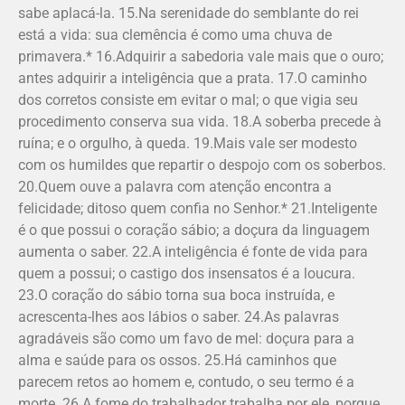
sabe aplacá-la. 15.Na serenidade do semblante do rei
está a vida: sua clemência é como uma chuva de
primavera.* 16.Adquirir a sabedoria vale mais que o ouro;
antes adquirir a inteligência que a prata. 17.O caminho
dos corretos consiste em evitar o mal; o que vigia seu
procedimento conserva sua vida. 18.A soberba precede à
ruína; e o orgulho, à queda. 19.Mais vale ser modesto
com os humildes que repartir o despojo com os soberbos.
20.Quem ouve a palavra com atenção encontra a
felicidade; ditoso quem confia no Senhor.* 21.Inteligente
é o que possui o coração sábio; a doçura da linguagem
aumenta o saber. 22.A inteligência é fonte de vida para
quem a possui; o castigo dos insensatos é a loucura.
23.O coração do sábio torna sua boca instruída, e
acrescenta-lhes aos lábios o saber. 24.As palavras
agradáveis são como um favo de mel: doçura para a
alma e saúde para os ossos. 25.Há caminhos que
parecem retos ao homem e, contudo, o seu termo é a
morte. 26.A fome do trabalhador trabalha por ele, porque