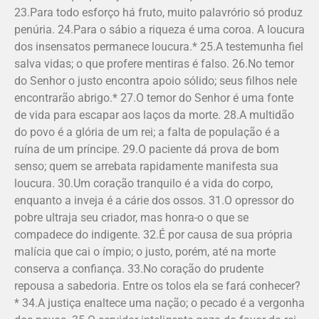
23.Para todo esforço há fruto, muito palavrório só produz
penúria. 24.Para o sábio a riqueza é uma coroa. A loucura
dos insensatos permanece loucura.* 25.A testemunha fiel
salva vidas; o que profere mentiras é falso. 26.No temor
do Senhor o justo encontra apoio sólido; seus filhos nele
encontrarão abrigo.* 27.O temor do Senhor é uma fonte
de vida para escapar aos laços da morte. 28.A multidão
do povo é a glória de um rei; a falta de população é a
ruína de um príncipe. 29.O paciente dá prova de bom
senso; quem se arrebata rapidamente manifesta sua
loucura. 30.Um coração tranquilo é a vida do corpo,
enquanto a inveja é a cárie dos ossos. 31.O opressor do
pobre ultraja seu criador, mas honra-o o que se
compadece do indigente. 32.É por causa de sua própria
malícia que cai o ímpio; o justo, porém, até na morte
conserva a confiança. 33.No coração do prudente
repousa a sabedoria. Entre os tolos ela se fará conhecer?
* 34.A justiça enaltece uma nação; o pecado é a vergonha