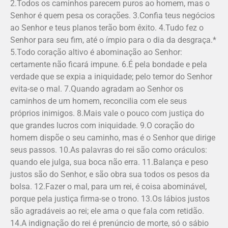
2.Todos os caminhos parecem puros ao homem, mas o
Senhor é quem pesa os corações. 3.Confia teus negócios
ao Senhor e teus planos terão bom êxito. 4.Tudo fez o
Senhor para seu fim, até o ímpio para o dia da desgraça.*
5.Todo coração altivo é abominação ao Senhor:
certamente não ficará impune. 6.É pela bondade e pela
verdade que se expia a iniquidade; pelo temor do Senhor
evita-se o mal. 7.Quando agradam ao Senhor os
caminhos de um homem, reconcilia com ele seus
próprios inimigos. 8.Mais vale o pouco com justiça do
que grandes lucros com iniquidade. 9.O coração do
homem dispõe o seu caminho, mas é o Senhor que dirige
seus passos. 10.As palavras do rei são como oráculos:
quando ele julga, sua boca não erra. 11.Balança e peso
justos são do Senhor, e são obra sua todos os pesos da
bolsa. 12.Fazer o mal, para um rei, é coisa abominável,
porque pela justiça firma-se o trono. 13.Os lábios justos
são agradáveis ao rei; ele ama o que fala com retidão.
14.A indignação do rei é prenúncio de morte, só o sábio