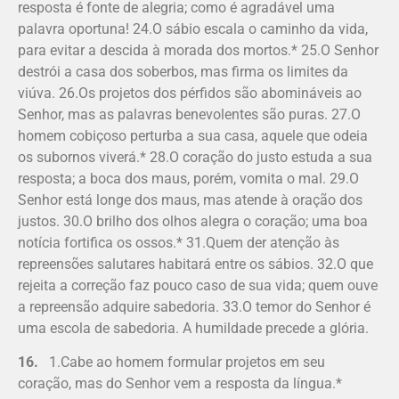
resposta é fonte de alegria; como é agradável uma
palavra oportuna! 24.O sábio escala o caminho da vida,
para evitar a descida à morada dos mortos.* 25.O Senhor
destrói a casa dos soberbos, mas firma os limites da
viúva. 26.Os projetos dos pérfidos são abomináveis ao
Senhor, mas as palavras benevolentes são puras. 27.O
homem cobiçoso perturba a sua casa, aquele que odeia
os subornos viverá.* 28.O coração do justo estuda a sua
resposta; a boca dos maus, porém, vomita o mal. 29.O
Senhor está longe dos maus, mas atende à oração dos
justos. 30.O brilho dos olhos alegra o coração; uma boa
notícia fortifica os ossos.* 31.Quem der atenção às
repreensões salutares habitará entre os sábios. 32.O que
rejeita a correção faz pouco caso de sua vida; quem ouve
a repreensão adquire sabedoria. 33.O temor do Senhor é
uma escola de sabedoria. A humildade precede a glória.
16.
1.Cabe ao homem formular projetos em seu
coração, mas do Senhor vem a resposta da língua.*