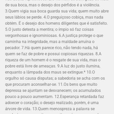
de sua boca, mas o desejo dos pérfidos é a violência.
3.Quem vigia sua boca guarda sua vida; quem muito abre
seus lábios se perde. 4.O preguiçoso cobiça, mas nada
obtém. É o desejo dos homens diligentes que é satisfeito.
5.O justo detesta a mentira; o ímpio só faz coisas
vergonhosas e ignominiosas. 6.A justiça protege o que
caminha na integridade, mas a maldade arruína o
pecador. 7.Há quem parece rico, não tendo nada, há
quem se faz de pobre e possui copiosas riquezas. 8.A
riqueza de um homem é o resgate de sua vida, mas o
pobre está livre de ameaças. 9.A luz do justo ilumina,
enquanto a lâmpada dos maus se extingue.* 10.O
orgulho só causa disputas; a sabedoria se acha com os
que procuram aconselhar-se. 11.Os bens que muito
depressa se ajuntam se desvanecem; os acumulados
pouco a pouco aumentam. 12.Esperança retardada faz
adoecer o coração; o desejo realizado, porém, é uma
árvore de vida. 13.Quem menospreza a palavra se