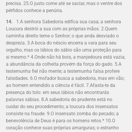
precisa. 25.O justo come até se saciar, mas o ventre dos
pérfidos conhece a penúria.
14.
1.A senhora Sabedoria edifica sua casa; a senhora
Loucura destrói a sua com as próprias mãos. 2.Quem
caminha direito teme o Senhor; o que anda desviado o
despreza. 3.A boca do néscio encerra a vara para seu
orgulho, mas os lábios do sábio são uma proteção para
si mesmo.* 4.Onde não há bois, a manjedoura está vazia;
a abundância da colheita provém da força do gado. 5.A
testemunha fiel não mente; a testemunha falsa profere
falsidades. 6.O mofador busca a sabedoria, mas em vão;
ao homem entendido a ciência é fácil. 7.Afasta-te da
presença do tolo: em seus lábios não encontrarás
palavras sábias. 8.A sabedoria do prudente está no
cuidar do seu procedimento; a loucura dos insensatos
consiste na fraude. 9.O insensato zomba do pecado; a
benevolência de Deus é para os homens retos.* 10.O
coração conhece suas próprias amarguras; o estranho