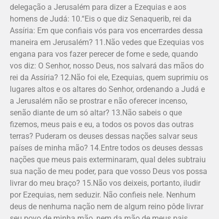
delegação a Jerusalém para dizer a Ezequias e aos
homens de Judá: 10.“Eis o que diz Senaquerib, rei da
Assíria: Em que confiais vós para vos encerrardes dessa
maneira em Jerusalém? 11.Não vedes que Ezequias vos
engana para vos fazer perecer de fome e sede, quando
vos diz: O Senhor, nosso Deus, nos salvará das mãos do
rei da Assíria? 12.Não foi ele, Ezequias, quem suprimiu os
lugares altos e os altares do Senhor, ordenando a Judá e
a Jerusalém não se prostrar e não oferecer incenso,
senão diante de um só altar? 13.Não sabeis o que
fizemos, meus pais e eu, a todos os povos das outras
terras? Puderam os deuses dessas nações salvar seus
países de minha mão? 14.Entre todos os deuses dessas
nações que meus pais exterminaram, qual deles subtraiu
sua nação de meu poder, para que vosso Deus vos possa
livrar do meu braço? 15.Não vos deixeis, portanto, iludir
por Ezequias, nem seduzir. Não confieis nele. Nenhum
deus de nenhuma nação nem de algum reino pôde livrar
seu povo de minha mão, nem da mão de meus pais.