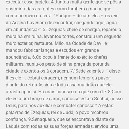
executar esse projeto. 4.Juntou muita gente que se pôs a
obstruir todas as fontes como também o riacho que
corria no meio da terra. “Por que – diziam eles – os reis
da Assíria haveriam de encontrar, chegando aqui, água
em abundância?” 5.Ezequias, cheio de energia, reparou a
muralha em ruína, levantou torres, construiu um segundo
muro exterior, restaurou Milo, na Cidade de Davi, e
mandou fabricar lanças e escudos em grande
abundância. 6.Colocou à frente do exército chefes
militares, reuniu-os perto de si na praça da porta da
cidade e exortou-os à coragem. 7.“Sede valentes – disse-
lhes ele –, cobrai coragem, nenhum temor ou pavor
diante do rei da Assíria e toda essa multidão que ele
arrasta após si. Há mais conosco do que com ele. 8.Com
ele está um braço de carne, conosco está o Senhor, nosso
Deus, para nos auxiliar e combater conosco.” A estas
palavras de Ezequias, rei de Judá, o povo recobrou
confiança. 9.Senaquerib, que se encontrava diante de
Laquis com todas as suas forças armadas, enviou uma