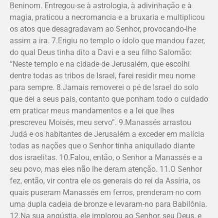
Beninom. Entregou-se à astrologia, à adivinhação e à
magia, praticou a necromancia e a bruxaria e multiplicou
os atos que desagradavam ao Senhor, provocando-lhe
assim a ira. 7.Erigiu no templo o ídolo que mandou fazer,
do qual Deus tinha dito a Davi e a seu filho Salomão:
“Neste templo e na cidade de Jerusalém, que escolhi
dentre todas as tribos de Israel, farei residir meu nome
para sempre. 8.Jamais removerei o pé de Israel do solo
que dei a seus pais, contanto que ponham todo o cuidado
em praticar meus mandamentos e a lei que lhes
prescreveu Moisés, meu servo”. 9.Manassés arrastou
Judá e os habitantes de Jerusalém a exceder em malícia
todas as nações que o Senhor tinha aniquilado diante
dos israelitas. 10.Falou, então, o Senhor a Manassés e a
seu povo, mas eles não lhe deram atenção. 11.O Senhor
fez, então, vir contra ele os generais do rei da Assíria, os
quais puseram Manassés em ferros, prenderam-no com
uma dupla cadeia de bronze e levaram-no para Babilônia.
12.Na sua angústia, ele implorou ao Senhor, seu Deus, e