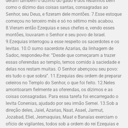
deram também o dízimo do gado e dos rebanhos bem
como o dízimo das coisas santas, consagradas ao
Senhor, seu Deus, e fizeram dele montões. 7.Esse estoque
começou no terceiro mês e só no sétimo mês acabou.
8.Vieram então Ezequias e seus chefes e, vendo esses
montões, louvaram o Senhor e seu povo de Israel.
9.Ezequias interrogou a esse respeito os sacerdotes e os
levitas. 10.O sumo sacerdote Azarias, da linhagem de
Sadoc, respondeu-lhe: “Desde que começaram a trazer
essas oferendas ao templo, temos comido à saciedade e
delas nos restam muitas. O Senhor abençoou seu povo:
eis tudo o que sobra”. 11.Ezequias deu ordem de preparar
celeiros no Templo do Senhor, o que foi feito. 12.Neles
amontoaram fielmente as oferendas, os dízimos e as
coisas consagradas. Para essa tarefa foi encarregado o
levita Conenias, ajudado por seu irmão Semei. 13.Sob a
direção deles, Jaiel, Aza­rias, Naat, Asael, Jarmut,
Jozabad, Eliel, Jesmaquias, Maat e Banaías exerciam o
ofício de vigilantes, todos sob a ordem do rei Ezequias e