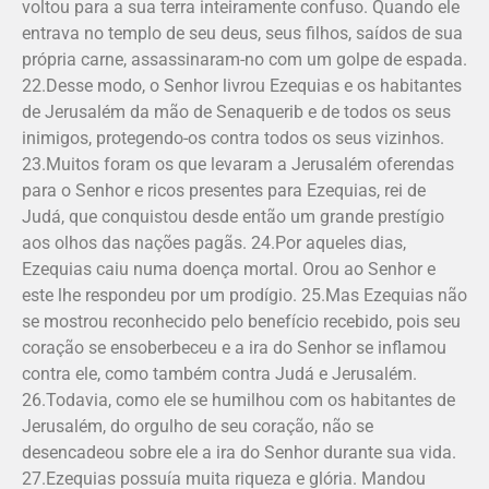
voltou para a sua terra inteiramente confuso. Quando ele
entrava no templo de seu deus, seus filhos, saídos de sua
própria carne, assassinaram-no com um golpe de espada.
22.Desse modo, o Senhor livrou Ezequias e os habitantes
de Jerusalém da mão de Senaquerib e de todos os seus
inimigos, protegendo-os contra todos os seus vizinhos.
23.Muitos foram os que levaram a Jerusalém oferendas
para o Senhor e ricos presentes para Ezequias, rei de
Judá, que conquistou desde então um grande prestígio
aos olhos das nações pagãs. 24.Por aqueles dias,
Ezequias caiu numa doença mortal. Orou ao Senhor e
este lhe respondeu por um prodígio. 25.Mas Ezequias não
se mostrou reconhecido pelo benefício recebido, pois seu
coração se ensoberbeceu e a ira do Senhor se inflamou
contra ele, como também contra Judá e Jerusalém.
26.Todavia, como ele se humilhou com os habitantes de
Jerusalém, do orgulho de seu coração, não se
desencadeou sobre ele a ira do Senhor durante sua vida.
27.Ezequias possuía muita riqueza e glória. Mandou