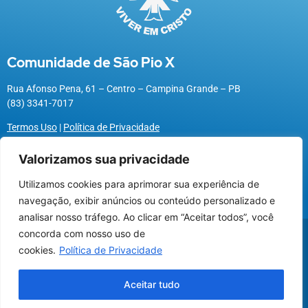
Comunidade de São Pio X
Rua Afonso Pena, 61 – Centro – Campina Grande – PB
(83) 3341-7017
Termos Uso
|
Política de Privacidade
Valorizamos sua privacidade
Utilizamos cookies para aprimorar sua experiência de
Utilizamos cookies para oferecer melhor
navegação, exibir anúncios ou conteúdo personalizado e
experiência, melhorar o desempenho, analisar
analisar nosso tráfego. Ao clicar em “Aceitar todos”, você
como você interage em nosso site e
@2026 Associação Carismática Católica São Pio X
concorda com nosso uso de
personalizar conteúdo.
Desenvolvido pela
ROX
cookies.
Política de Privacidade
Olá, irmã(o). Em que posso lhe ajudar?
Recusar Cookies
Aceitar Cookies
Aceitar tudo