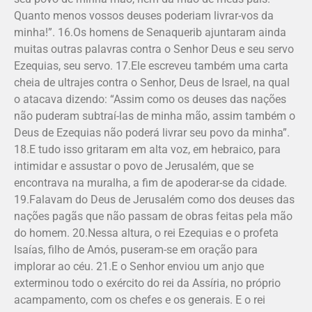
Quanto menos vossos deuses poderiam livrar-vos da
minha!”. 16.Os homens de Sena­querib ajuntaram ainda
muitas outras palavras contra o Senhor Deus e seu servo
Ezequias, seu servo. 17.Ele escreveu também uma carta
cheia de ultrajes contra o Senhor, Deus de Israel, na qual
o atacava dizendo: “Assim como os deuses das nações
não puderam subtraí-las de minha mão, assim também o
Deus de Ezequias não poderá livrar seu povo da minha”.
18.E tudo isso gritaram em alta voz, em hebraico, para
intimidar e assustar o povo de Jerusalém, que se
encontrava na muralha, a fim de apoderar-se da cidade.
19.Falavam do Deus de Jerusalém como dos deuses das
nações pagãs que não passam de obras feitas pela mão
do homem. 20.Nessa altura, o rei Ezequias e o profeta
Isaías, filho de Amós, puseram-se em oração para
implorar ao céu. 21.E o Senhor enviou um anjo que
exterminou todo o exército do rei da Assíria, no próprio
acampamento, com os chefes e os generais. E o rei