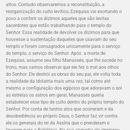
altos. Contudo observaremos a reconstituição, a
reorganização do culto levítico, Ezequias vai exortando o
povo a conferir os dízimos aqueles que são levitas
sacerdotes que estão trabalhando para o templo do
Senhor. Essa realidade de devolver os dízimos para que
houvesse a sustentação daqueles que usavam do seu
templo e foram consagrados unicamente para o serviço
do templo, o serviço do Senhor. Após a morte de
Ezequias, assume seu filho Manassés, que lhe sucede no
trono, mas vamos observar que ele fez o mal aos olhos
do Senhor. Ele destrói as obras do seu pai, ele volta toda
a realidade da idolatria mais uma vez, tal como até
mesmo a configuração dos egípcios que adoravam o sol
as estrelas os astros em geral, Manassés queria
estabelecer esse tipo de culto dentro do próprio templo do
Senhor. Por conta de tantos atos que ocorreram e da
desobediência ao próprio Deus, o Senhor faz vir contra
ele os generais do rei da Assíria que o prenderam e
levaram para a Babilônia. Na sua angústia ele implorou