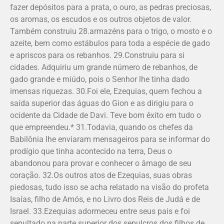
fazer depósitos para a prata, o ouro, as pedras preciosas,
os aromas, os escudos e os outros objetos de valor.
Também construiu 28.armazéns para o trigo, o mosto e o
azeite, bem como estábulos para toda a espécie de gado
e apriscos para os rebanhos. 29.Construiu para si
cidades. Adquiriu um grande número de rebanhos, de
gado grande e miúdo, pois o Senhor lhe tinha dado
imensas riquezas. 30.Foi ele, Ezequias, quem fechou a
saí­da superior das águas do Gion e as dirigiu para o
ocidente da Cidade de Davi. Teve bom êxito em tudo o
que empreendeu.* 31.Todavia, quando os chefes da
Babilônia lhe enviaram mensageiros para se informar do
prodígio que tinha acontecido na terra, Deus o
abandonou para provar e conhecer o âmago de seu
coração. 32.Os outros atos de Ezequias, suas obras
piedosas, tudo isso se acha relatado na visão do profeta
Isaías, filho de Amós, e no Livro dos Reis de Judá e de
Israel. 33.Ezequias adormeceu entre seus pais e foi
sepultado na parte superior dos sepulcros dos filhos de