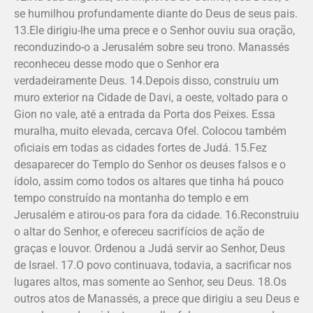
se humilhou profundamente diante do Deus de seus pais.
13.Ele dirigiu-lhe uma prece e o Senhor ouviu sua oração,
recon­du­zindo-o a Jerusalém sobre seu trono. Manassés
reconheceu desse modo que o Senhor era
verdadeiramente Deus. 14.Depois disso, construiu um
muro exterior na Cidade de Davi, a oeste, voltado para o
Gion no vale, até a entrada da Porta dos Peixes. Essa
muralha, muito elevada, cercava Ofel. Colocou também
oficiais em todas as cidades fortes de Judá. 15.Fez
desaparecer do Templo do Senhor os deuses falsos e o
ídolo, assim como todos os altares que tinha há pouco
tempo construído na montanha do templo e em
Jerusalém e atirou-os para fora da cidade. 16.Reconstruiu
o altar do Senhor, e ofereceu sacrifícios de ação de
graças e louvor. Ordenou a Judá servir ao Senhor, Deus
de Israel. 17.O povo continuava, todavia, a sacrificar nos
lugares altos, mas somente ao Senhor, seu Deus. 18.Os
outros atos de Manassés, a prece que dirigiu a seu Deus e