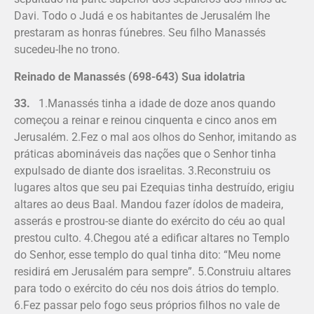
Davi. Todo o Judá e os habitantes de Jerusalém lhe
prestaram as honras fúnebres. Seu filho Manassés
sucedeu-lhe no trono.
Reinado de Manassés (698-643) Sua idolatria
33.
1.Manassés tinha a idade de doze anos quando
começou a reinar e reinou cinquenta e cinco anos em
Jerusalém. 2.Fez o mal aos olhos do Senhor, imitando as
práticas abomináveis das nações que o Senhor tinha
expulsado de dian­te dos israelitas. 3.Reconstruiu os
lugares altos que seu pai Ezequias tinha destruído, erigiu
altares ao deus Baal. Mandou fazer ídolos de madeira,
asserás e prostrou-se diante do exército do céu ao qual
prestou culto. 4.Chegou até a edificar altares no Templo
do Senhor, esse templo do qual tinha dito: “Meu nome
residirá em Jerusalém para sempre”. 5.Construiu altares
para todo o exército do céu nos dois átrios do templo.
6.Fez passar pelo fogo seus próprios filhos no vale de