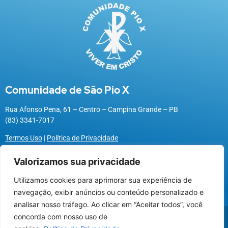
Comunidade de São Pio X
Rua Afonso Pena, 61 – Centro – Campina Grande – PB
(83) 3341-7017
Termos Uso
|
Política de Privacidade
Valorizamos sua privacidade
Utilizamos cookies para aprimorar sua experiência de
Utilizamos cookies para oferecer melhor
navegação, exibir anúncios ou conteúdo personalizado e
experiência, melhorar o desempenho, analisar
analisar nosso tráfego. Ao clicar em “Aceitar todos”, você
como você interage em nosso site e
@2026 Associação Carismática Católica São Pio X
concorda com nosso uso de
personalizar conteúdo.
Desenvolvido pela
ROX