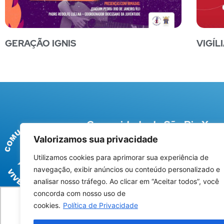
GERAÇÃO IGNIS
VIGÍL
Comunidade de São Pio X
Valorizamos sua privacidade
Rua Afonso Pena, 61 – Centro – Campina G
(83) 3341-7017
Utilizamos cookies para aprimorar sua experiência de
navegação, exibir anúncios ou conteúdo personalizado e
Termos Uso
|
Política de Privacidade
analisar nosso tráfego. Ao clicar em “Aceitar todos”, você
concorda com nosso uso de
cookies.
Política de Privacidade
Utilizamos cookies para oferecer melhor 