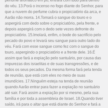
perfume aromático em pó, entrará com tudo para dentro
do véu. 13.Porá o incenso no fogo diante do Senhor, para
que a nuvem do perfume cubra o propiciatório da arca, e
Aarão não morra. 14.Tomará o sangue do touro e o
aspergirá com dedo sobre o propiciatório, pela frente, e
depois aspergirá com o dedo sete vezes defronte do
propiciatório. 15.Imolará, enfim, o bode do sacrifício pelo
pecado do povo e levará seu sangue para outro lado do
véu. Fará com esse sangue como fez com o sangue do
touro, aspergindo o propiciatório e a frente dele. 16.É
assim que fará a expiação pelo santuário, por causa das
impurezas dos israelitas e de suas transgressões, e de
todos os seus pecados. Da mesma forma fará pela tenda
de reunião, que está com eles no meio de suas
imundícies. 17.Ninguém esteja na tenda de reunião
quando Aarão entrar para fazer a expiação no santuário
até sair. Fará assim a expiação por si mesmo, pela sua
família e por toda a assembleia de Israel. 18.Quando tiver
saído, irá para o altar que está diante do Senhor e fará a