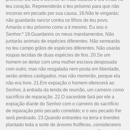
teu coração. Repreenderás o teu próximo para que não
incorras em pecado por sua causa. 18.Não te vingarás;
não guardarás rancor contra os filhos de teu povo.
Amarás o teu próximo como a ti mesmo. Eu sou o
Senhor.* 19.Guardareis os meus mandamentos. Não
juntarás animais de espécies diferentes. Não semearás
no teu campo grãos de espécies diferentes. Não usarás
roupas tecidas de duas espécies de fios. 20.Se um
homem se deitar com uma mu­lher escrava desposada
com outro, mas não resgatada nem posta em liberdade,
serão ambos castigados, mas não morrerão, porque ela
não era livre. 21.Em expiação o homem oferecerá ao
Senhor, à entrada da tenda de reunião, um carneiro como
sa­crifício de reparação. 22.O sacerdote fará por ele a
expiação diante do Senhor com o carneiro do sacrifício
de reparação pelo pecado cometido; e o seu pecado lhe
será perdoado. 23.Quando entrardes na terra e tiverdes
plantado toda a sorte de árvores frutíferas, considerareis