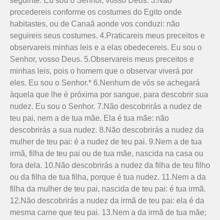
seguinte: Eu sou o Senhor, vosso Deus. 3.Não
procedereis conforme os costumes do Egito onde
habitastes, ou de Canaã aonde vos conduzi: não
seguireis seus costumes. 4.Praticareis meus preceitos e
observareis minhas leis e a elas obedecereis. Eu sou o
Senhor, vosso Deus. 5.Observareis meus preceitos e
minhas leis, pois o homem que o observar viverá por
eles. Eu sou o Senhor.* 6.Nenhum de vós se achegará
àquela que lhe é próxima por sangue, para descobrir sua
nudez. Eu sou o Senhor. 7.Não descobrirás a nudez de
teu pai, nem a de tua mãe. Ela é tua mãe: não
descobrirás a sua nudez. 8.Não descobrirás a nudez da
mulher de teu pai: é a nudez de teu pai. 9.Nem a de tua
irmã, filha de teu pai ou de tua mãe, nascida na casa ou
fora dela. 10.Não descobrirás a nudez da filha de teu filho
ou da filha de tua filha, porque é tua nudez. 11.Nem a da
filha da mulher de teu pai, nascida de teu pai: é tua irmã.
12.Não descobrirás a nudez da irmã de teu pai: ela é da
mesma carne que teu pai. 13.Nem a da irmã de tua mãe;