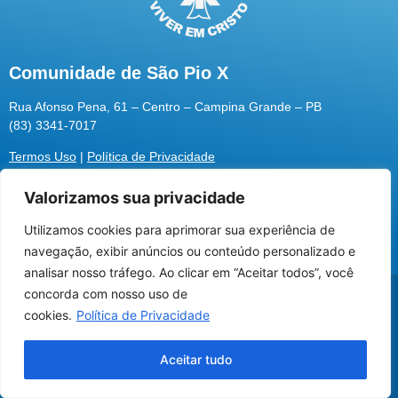
Comunidade de São Pio X
Rua Afonso Pena, 61 – Centro – Campina Grande – PB
(83) 3341-7017
Termos Uso
|
Política de Privacidade
Valorizamos sua privacidade
Utilizamos cookies para aprimorar sua experiência de
Utilizamos cookies para oferecer melhor
navegação, exibir anúncios ou conteúdo personalizado e
experiência, melhorar o desempenho, analisar
analisar nosso tráfego. Ao clicar em “Aceitar todos”, você
como você interage em nosso site e
@2026 Associação Carismática Católica São Pio X
concorda com nosso uso de
personalizar conteúdo.
Desenvolvido pela
ROX
cookies.
Política de Privacidade
Recusar Cookies
Aceitar Cookies
Aceitar tudo