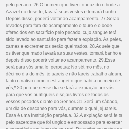
pelo pecado. 26.O homem que tiver conduzido o bode a
Azazel no deserto, lavará suas vestes e tomará banho.
Depois disso, poderá voltar ao acampamento. 27.Serão
levados para fora do acampamento o touro e o bode
oferecidos em sacrifício pelo pecado, cujo sangue terá
sido levado ao santuário para fazer a expiação. As peles,
carnes e excrementos serão queimados. 28.Aquele que
os tiver queimado lavará as suas vestes, tomará banho e
depois disso poderá voltar ao acampamento. 29.Essa
será para vós uma lei perpétua: No sétimo mês, no
décimo dia do mês, jejuareis e não fareis trabalho algum,
tanto o nativo como o estrangeiro que habita no meio de
vós,* 30.porque nesse dia se fará a expiação por vós,
para que vos purifiqueis e sejais livres de todos os
vossos pecados diante do Senhor. 31.Será um sábado,
um dia de descanso para vós, durante o qual jejuareis.
Essa é uma instituição perpétua. 32.A expiação será feita
pelo sacerdote que foi ungido e empossado para exercer