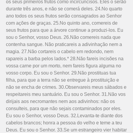
os seus primeiros frutos como incircuncisos. Eles o serão
durante três anos, e não se comerá deles. 24.No quarto
ano todos os seus frutos serão consagrados ao Senhor
com ações de graças. 25.No quinto ano, comereis de
seus frutos para que a árvore continue a produzi-los. Eu
sou o Senhor, vosso Deus. 26.Não comereis nada que
contenha sangue. Não praticareis a adivi­nhação nem a
magia. 27.Não cortareis o cabelo em redondo, nem
rapareis a barba pelos lados.* 28.Não fareis incisões na
vossa carne por um morto, nem fareis figura alguma no
vosso corpo. Eu sou o Senhor. 29.Não prostituas tua
filha, para que a terra não se entregue à prostituição e
não se encha de crimes. 30.Observareis meus sábados e
respeitareis meu santuário. Eu sou o Senhor. 31.Não vos
dirijais aos necromantes nem aos adivinhos: não os
consulteis, para que não sejais contaminados por eles.
Eu sou o Senhor, vosso Deus. 32.Levanta-te diante dos
cabelos brancos; honra a pessoa do velho e teme a teu
Deus. Eu sou o Senhor. 33.Se um estrangeiro vier habitar