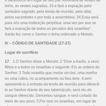
o sacerdócio em lugar de seu pai. Revestirá as vestes de
linho, as vestes sagradas, 33.e fará a expiação pelo
santuário sagrado, pela tenda de reunião, pelo altar,
pelos sacerdotes e por toda a assembleia. 34.Essa será
para vós uma instituição perpétua: uma vez por ano se
fará a expiação de todos os pecados dos israelitas”.
Aarão fez como o Senhor o tinha ordenado a Moisés.
IV – CÓDIGO DE SANTIDADE (17-27)
Lugar de sacrifício
17.
1.O Senhor disse a Moisés: 2.“Dize a Aarão, a seus
filhos e a todos os israe­litas o seguinte: Eis as ordens do
Senhor: 3.Todo israelita que imolar um boi, uma ovelha
ou uma cabra, no acampamento ou fora dele, 4.sem
apresentá-lo à entrada da tenda de reunião para oferecê-
lo ao Senhor diante do seu tabernáculo, será réu do
sangue oferecido. Derramou sangue, e será cortado do
meio de seu povo. 5.Por isso os israelitas, em lugar de