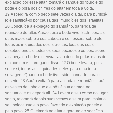
expiação por esse altar: tomará o sangue do touro e do
bode e o porá nos chifres do altar em toda a volta.
19.Aspergirá com o dedo sete vezes o altar, para purificá-
lo e santificá-lo por causa das imundícies dos israelitas.
20.Concluída a expiação do santuário, da tenda de
reunião e do altar, Aarão trará o bode vivo. 21.Imporá as
duas mãos sobre a sua cabeça e confessará sobre ele
todas as iniquidades dos israelitas, todas as suas
desobediências, todos os seus pecados e os porá sobre
a cabeça do bode e o envia-rá ao deserto pelas mãos de
um homem encarregado disso. 22.O bode levará, pois,
sobre si, todas as iniquidades deles para uma terra
selvagem. Quando o bode tiver sido mandado para o
deserto, 23.Aarão voltará para a tenda de reu­nião, tirará
as vestes de linho que ele pôs à sua entrada no
santuário, e as deporá ali. 24.Lavará o seu corpo no lugar
santo, retomará depois suas vestes e sairá para imolar o
seu holocausto e o povo, fazendo a expiação por ele e
pelo povo. 25.Queimará no altar a gordura do sacrifício