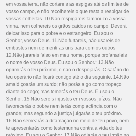
em vossa terra, não cortareis as espigas até os limi­tes de
vosso campo, e não recolhereis o que resta a respigar de
vossas colheitas. 10.Não respigareis tampouco a vossa
vinha, nem colhereis os grãos caídos no campo. Deverá
deixar isso para o pobre e o estrangeiro. Eu sou o
Senhor, vosso Deus. 11.Não furtareis, não usareis de
embustes nem de mentiras uns para com os outros.
12.Não jurareis falso em meu nome, porque profanaríeis
o nome de vosso Deus. Eu sou o Senhor.* 13.Não
oprimirás o teu próximo, e não o despojarás. O salário do
teu operário não ficará contigo até o dia seguinte. 14.Não
amaldiçoarás um surdo; não porás algo como tropeço
diante do cego; mas temerás o teu Deus. Eu sou o
Senhor. 15.Não sereis injustos em vossos juízos: Não
favorecerás o pobre nem terás complacência com o
grande; mas segundo a justiça julgarás o teu próximo.
16.Não semearás a difamação no meio de teu povo, nem
te apresentarás como testemunha contra a vida do teu
próximo. Eu sou o Senhor. 17.Não odiarás o teu irmão no