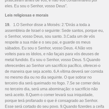
praticavam antes de vós, e não vos contaminareis por
eles. Eu sou o Senhor, vosso Deus”.
Leis religiosas e morais
19.
1.O Senhor disse a Moisés: 2.“Dirás a toda a
assembleia de Israel o seguinte: Sede santos, porque eu,
o Senhor, vosso Deus, sou santo. 3.Cada um de vós
respeite a sua mãe e o seu pai, e guarde os meus
sábados. Eu sou o Senhor, vosso Deus. 4.Não vos
volteis para os ídolos, e não façais para vós deuses de
metal fundido. Eu sou o Senhor, vosso Deus. 5.Quando
oferecerdes ao Senhor um sacrifício pacífico, oferecei-o
de maneira que seja aceito. 6.A vítima deverá ser comida
no mesmo dia ou no dia seguinte. O que sobrar no
terceiro dia será queimado no fogo. 7.Se se comer dela
no terceiro dia, será uma abominação: o sacrifício não
será aceito. 8.Quem o comer levará sua iniquidade,
porque terá profanado o que é consagrado ao Se­nhor.
Esse será cortado do seu povo. 9.Quando fizerdes a ceifa