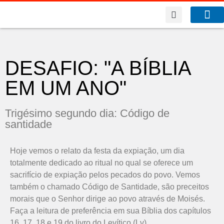
A Co
O que f
DESAFIO: "A BÍBLIA
EM UM ANO"
Trigésimo segundo dia: Código de
santidade
Hoje vemos o relato da festa da expiação, um dia
totalmente dedicado ao ritual no qual se oferece um
sacrifício de expiação pelos pecados do povo. Vemos
também o chamado Código de Santidade, são preceitos
morais que o Senhor dirige ao povo através de Moisés.
Faça a leitura de preferência em sua Bíblia dos capítulos
16, 17, 18 e 19 do livro do Levítico (Lv).