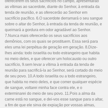
oferecerem os seus sacrifícios no campo, apresentarão
as vítimas ao sacerdote, diante do Senhor, à entrada da
tenda de reunião, e as oferecerão ao Senhor em
sacrifício pacífico. 6.O sacer­dote derramará o seu sangue
sobre o altar do Senhor, à entrada da tenda de reunião, e
queimará a gordura em odor agradável ao Senhor.
7.Nunca mais oferecerão os seus sacrifícios aos
demônios, com os quais se prostituem. Essa será para
eles uma lei perpétua de geração em geração. 8.Dize-
lhes ainda: todo israelita ou todo estrangeiro que habita
no meio deles, e que oferecer um holocausto ou outro
sacrifício, 9.sem levar a vítima à entrada da tenda de
reunião para sacrificá-la ao Senhor, será cortado do meio
de seu povo. 10.A todo israelita ou a todo estrangeiro,
que habita no meio deles, e que comer qualquer espécie
de sangue, voltarei minha face contra ele, e o
exterminarei do meio de seu povo. 11.Pois a alma da
carne está no sangue, e dei-vos esse sangue para o altar,
a fim de que ele sirva de expiação por vossas almas,