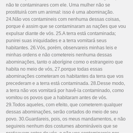
não te contaminares com ele. Uma mu­lher não se
prostituirá com um animal: isso é uma abominação.
24.Não vos contamineis com nenhu­ma dessas coisas,
porque é assim que se contaminaram as nações que vou
expulsar diante de vós. 25.A terra está contaminada;
punirei suas iniquidades e a terra vomitará seus
habitantes. 26.Vós, porém, observareis minhas leis e
minhas ordens e não come­tereis nenhuma dessas
abominações, tanto o aborígine como o estrangeiro que
habita no meio de vós, 27.porque todas essas
abominações cometeram os habitantes da terra que vos
precederam e a terra está contaminada. 28.Desse modo,
a terra não vos vomitará por havê-la contaminado, como
vomitou os povos que a habitaram antes de vós.
29.Todos aqueles, com efeito, que come­terem qualquer
dessas abominações, serão cortados do meio de seu
povo. 30.Guardareis, pois, os meus mandamentos, e não
seguireis nenhum dos costumes abomináveis que se